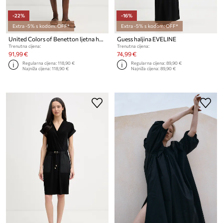
-22%
-16%
Extra -5% s kodom: OFF*
Extra -5% s kodom: OFF*
United Colors of Benetton ljetna haljina od lana
Guess haljina EVELINE
Trenutna cijena:
Trenutna cijena:
91,99 €
74,99 €
Regularna cijena:
118,90 €
Regularna cijena:
89,90 €
Najniža cijena:
118,90 €
Najniža cijena:
89,90 €