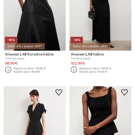
-10%
-14%
Extra -5% s kodom: OFF*
Extra -5% s kodom: OFF*
Answear.LAB Korzetna haljina
Answear.LAB haljina
Trenutna cijena:
Trenutna cijena:
88,99 €
102,99 €
Regularna cijena:
139,90 €
Regularna cijena:
169,90 €
Najniža cijena:
98,99 €
Najniža cijena:
119,90 €