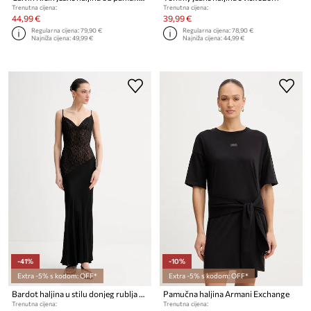
Trenutna cijena:
Trenutna cijena:
44,99 €
39,99 €
Regularna cijena:
79,90 €
Regularna cijena:
78,90 €
Najniža cijena:
49,99 €
Najniža cijena:
44,99 €
-41%
-10%
Extra -5% s kodom: OFF*
Extra -5% s kodom: OFF*
Bardot haljina u stilu donjeg rublja s čipkom
Pamučna haljina Armani Exchange
Trenutna cijena:
Trenutna cijena: