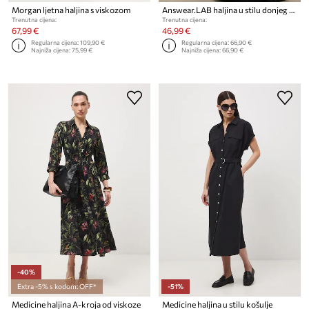
Morgan ljetna haljina s viskozom
Answear.LAB haljina u stilu donjeg rublja
Trenutna cijena:
Trenutna cijena:
67,99 €
46,99 €
Regularna cijena:
109,90 €
Regularna cijena:
66,90 €
Najniža cijena:
75,99 €
Najniža cijena:
66,90 €
-40%
Extra -5% s kodom: OFF*
-51%
Medicine haljina A-kroja od viskoze
Medicine haljina u stilu košulje