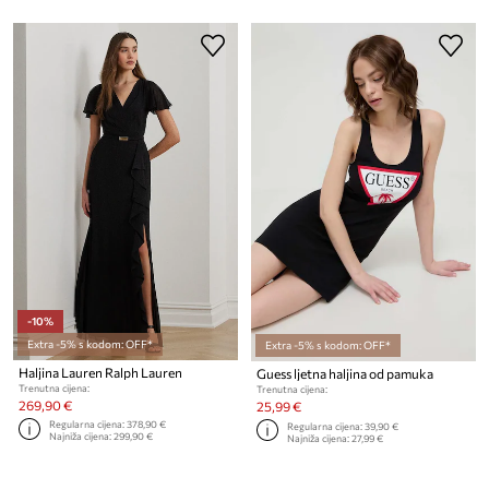
-10%
Extra -5% s kodom: OFF*
Extra -5% s kodom: OFF*
Haljina Lauren Ralph Lauren
Guess ljetna haljina od pamuka
Trenutna cijena:
Trenutna cijena:
269,90 €
25,99 €
Regularna cijena:
378,90 €
Regularna cijena:
39,90 €
Najniža cijena:
299,90 €
Najniža cijena:
27,99 €