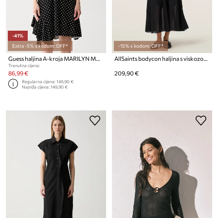
-41%
Extra -5% s kodom: OFF*
-15% s kodom: OFF*
Guess haljina A-kroja MARILYN MONROE
AllSaints bodycon haljina s viskozom TEGAN
Trenutna cijena:
86,99 €
209,90 €
Regularna cijena:
149,90 €
Najniža cijena:
149,90 €