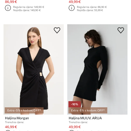
86,99 €
49,99 €
Regularna cijena:
149,90 €
Regularna cijena:
86,90 €
Najniža cijena:
149,90 €
Najniža cijena:
55,99 €
-10%
Extra -5% s kodom: OFF*
Extra -5% s kodom: OFF*
Haljina Morgan
Haljina MUUV. ARUA
Trenutna cijena:
Trenutna cijena:
46,99 €
49,99 €