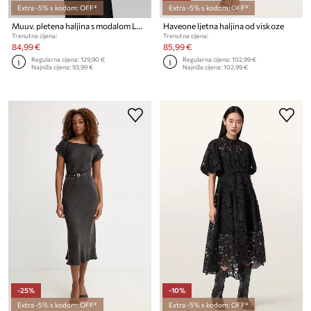
Extra -5% s kodom: OFF*
Extra -5% s kodom: OFF*
Muuv. pletena haljina s modalom LUNN
Haveone ljetna haljina od viskoze
Trenutna cijena:
Trenutna cijena:
84,99 €
85,99 €
Regularna cijena:
129,90 €
Regularna cijena:
102,99 €
Najniža cijena:
93,99 €
Najniža cijena:
102,99 €
-25%
-10%
Extra -5% s kodom: OFF*
Extra -5% s kodom: OFF*