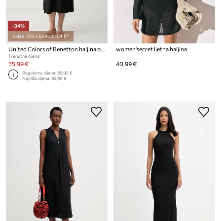
-34%
Extra -5% s kodom: OFF*
United Colors of Benetton haljina od pamuka
women'secret ljetna haljina
Trenutna cijena:
55,99 €
40,99 €
Regularna cijena:
85,90 €
Najniža cijena:
85,90 €