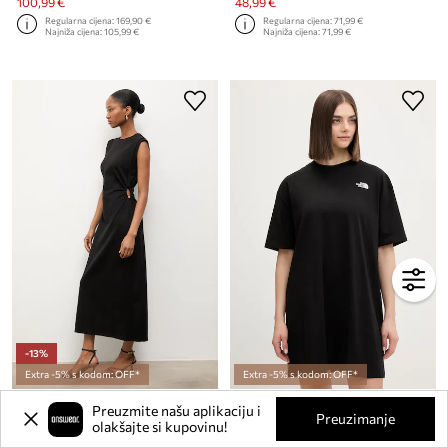
100,99 €
48,99 €
Regularna cijena:
169,90 €
Regularna cijena:
71,99 €
Najniža cijena:
105,99 €
Najniža cijena:
71,99 €
-13%
Extra -5% s kodom: OFF*
Extra -5% s kodom: OFF*
Haljina Answear.LAB
Pamučna haljina The North Face Evolution Simple Dome
Preuzmite našu aplikaciju i
Trenutna cijena:
Trenutna cijena:
Preuzimanje
olakšajte si kupovinu!
51,99 €
27,99 €
Regularna cijena:
87,90 €
Regularna cijena:
35,90 €