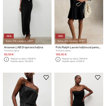
-10%
-13%
Extra -5% s kodom: OFF*
Extra -5% s kodom: OFF*
Answear.LAB Drapirana haljina
Polo Ralph Lauren haljina od pamuka MW CTN PW-WVN-DRESSES
Trenutna cijena:
Trenutna cijena:
89,99 €
189,90 €
Regularna cijena:
149,90 €
Regularna cijena:
299,90 €
Najniža cijena:
100,99 €
Najniža cijena:
219,90 €