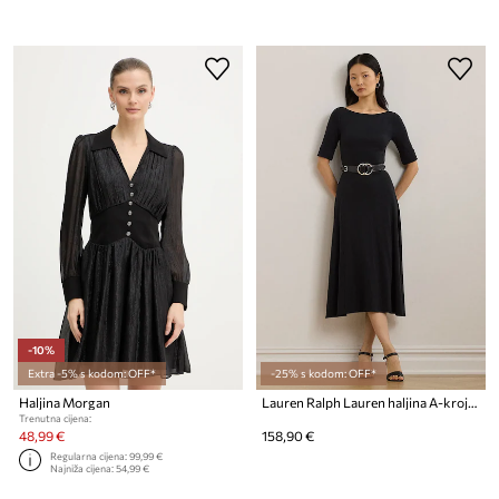
-10%
Extra -5% s kodom: OFF*
-25% s kodom: OFF*
Haljina Morgan
Lauren Ralph Lauren haljina A-kroja s pamukom
Trenutna cijena:
48,99 €
158,90 €
Regularna cijena:
99,99 €
Najniža cijena:
54,99 €