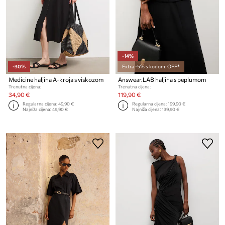
-14%
-30%
Extra -5% s kodom: OFF*
Medicine haljina A-kroja s viskozom
Answear.LAB haljina s peplumom
Trenutna cijena:
Trenutna cijena:
34,90 €
119,90 €
Regularna cijena:
49,90 €
Regularna cijena:
199,90 €
Najniža cijena:
49,90 €
Najniža cijena:
139,90 €