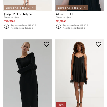
Extra -5% s kodom: OFF*
Extra -5% s kodom: OFF*
Joseph Ribkoff haljina
Muuv. BUFFLE
Trenutna cijena:
Trenutna cijena:
159,90 €
93,99 €
Regularna cijena:
219,90 €
Regularna cijena:
129,90 €
Najniža cijena:
169,90 €
Najniža cijena:
102,99 €
-16%