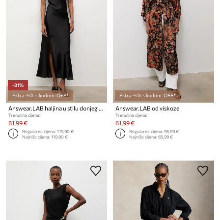
-31%
Extra -5% s kodom: OFF*
Extra -5% s kodom: OFF*
Answear.LAB haljina u stilu donjeg rublja
Answear.LAB od viskoze
Trenutna cijena:
Trenutna cijena:
81,99 €
61,99 €
Regularna cijena:
119,90 €
Regularna cijena:
95,99 €
Najniža cijena:
119,90 €
Najniža cijena:
65,99 €