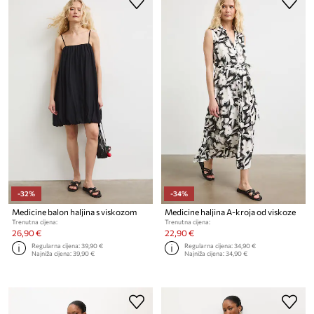
-32%
-34%
Medicine balon haljina s viskozom
Medicine haljina A-kroja od viskoze
Trenutna cijena:
Trenutna cijena:
26,90 €
22,90 €
Regularna cijena:
39,90 €
Regularna cijena:
34,90 €
Najniža cijena:
39,90 €
Najniža cijena:
34,90 €