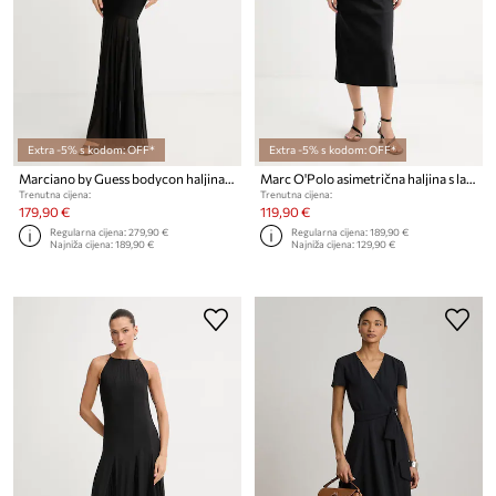
Extra -5% s kodom: OFF*
Extra -5% s kodom: OFF*
Marciano by Guess bodycon haljina FLOR
Marc O'Polo asimetrična haljina s lanom
Trenutna cijena:
Trenutna cijena:
179,90 €
119,90 €
Regularna cijena:
279,90 €
Regularna cijena:
189,90 €
Najniža cijena:
189,90 €
Najniža cijena:
129,90 €