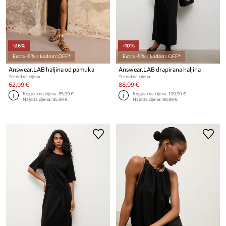
-26%
-10%
Extra -5% s kodom: OFF*
Extra -5% s kodom: OFF*
Answear.LAB haljina od pamuka
Answear.LAB drapirana haljina
Trenutna cijena:
Trenutna cijena:
62,99 €
88,99 €
Regularna cijena:
85,99 €
Regularna cijena:
139,90 €
Najniža cijena:
85,99 €
Najniža cijena:
98,99 €