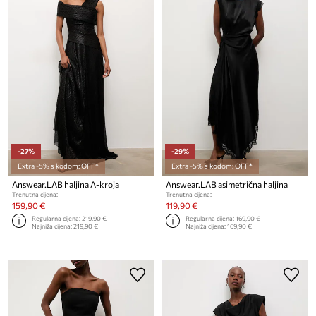
-27%
-29%
Extra -5% s kodom: OFF*
Extra -5% s kodom: OFF*
Answear.LAB haljina A-kroja
Answear.LAB asimetrična haljina
Trenutna cijena:
Trenutna cijena:
159,90 €
119,90 €
Regularna cijena:
219,90 €
Regularna cijena:
169,90 €
Najniža cijena:
219,90 €
Najniža cijena:
169,90 €