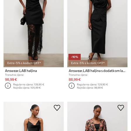
-10%
Extra -5% s kodom: OFF*
Extra -5% s kodom: OFF*
Answear.LAB haljina
Answear.LAB haljina s dodatkom lana
Trenutna cijena:
Trenutna cijena:
98,99 €
88,99 €
Regularna cijena:
139,90 €
Regularna cijena:
129,90 €
Najniža cijena:
105,99 €
Najniža cijena:
98,99 €