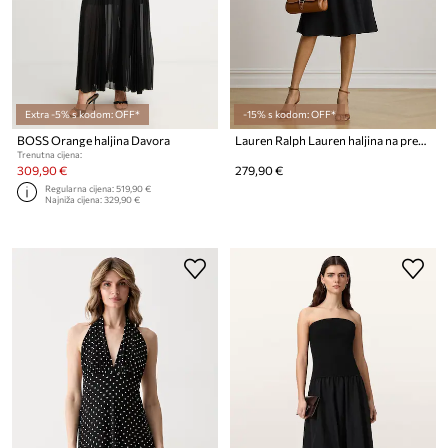
Extra -5% s kodom: OFF*
-15% s kodom: OFF*
BOSS Orange haljina Davora
Lauren Ralph Lauren haljina na preklop
Trenutna cijena:
309,90 €
279,90 €
Regularna cijena:
519,90 €
Najniža cijena:
329,90 €