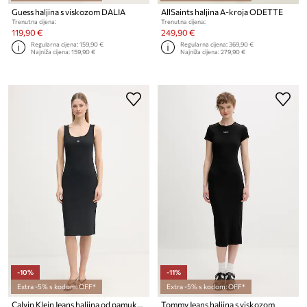
Guess haljina s viskozom DALIA
AllSaints haljina A-kroja ODETTE
Trenutna cijena:
Trenutna cijena:
119,90 €
249,90 €
Regularna cijena:
159,90 €
Regularna cijena:
369,90 €
Najniža cijena:
159,90 €
Najniža cijena:
279,90 €
-10%
-11%
Extra -5% s kodom: OFF*
Extra -5% s kodom: OFF*
Calvin Klein Jeans haljina od pamuka s elastanom
Tommy Jeans haljina s viskozom