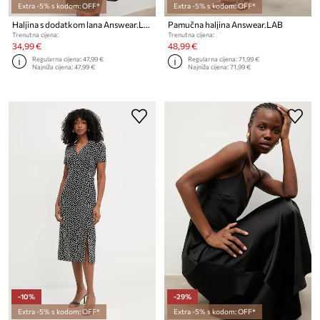
Extra -5% s kodom: OFF*
Extra -5% s kodom: OFF*
Haljina s dodatkom lana Answear.LAB
Pamučna haljina Answear.LAB
Trenutna cijena:
Trenutna cijena:
34,99 €
48,99 €
Regularna cijena:
47,99 €
Regularna cijena:
71,99 €
Najniža cijena:
47,99 €
Najniža cijena:
71,99 €
-10%
-29%
Extra -5% s kodom: OFF*
Extra -5% s kodom: OFF*