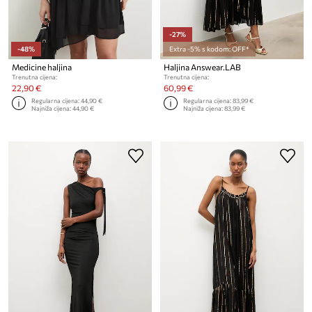
-27%
-48%
Extra -5% s kodom: OFF*
Medicine haljina
Haljina Answear.LAB
Trenutna cijena:
Trenutna cijena:
22,90 €
60,99 €
Regularna cijena:
44,90 €
Regularna cijena:
83,99 €
Najniža cijena:
44,90 €
Najniža cijena:
83,99 €