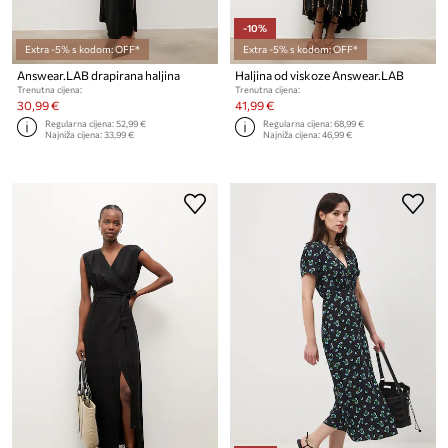
-10%
Extra -5% s kodom: OFF*
Extra -5% s kodom: OFF*
Answear.LAB drapirana haljina
Haljina od viskoze Answear.LAB
Trenutna cijena:
Trenutna cijena:
30,99 €
41,99 €
Regularna cijena:
52,99 €
Regularna cijena:
68,99 €
Najniža cijena:
33,99 €
Najniža cijena:
46,99 €