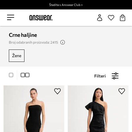
Štedite s Answear Club >
Crne haljine
Broj odabranih proizvoda: 2415
žene
Filteri