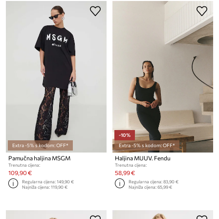
-10%
Extra -5% s kodom: OFF*
Extra -5% s kodom: OFF*
Pamučna haljina MSGM
Haljina MUUV. Fendu
Trenutna cijena:
Trenutna cijena:
109,90 €
58,99 €
Regularna cijena:
149,90 €
Regularna cijena:
83,90 €
Najniža cijena:
119,90 €
Najniža cijena:
65,99 €