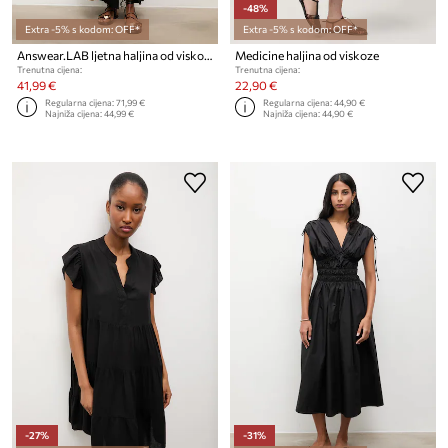
-48%
Extra -5% s kodom: OFF*
Extra -5% s kodom: OFF*
Answear.LAB ljetna haljina od viskoze
Medicine haljina od viskoze
Trenutna cijena:
Trenutna cijena:
41,99 €
22,90 €
Regularna cijena:
71,99 €
Regularna cijena:
44,90 €
Najniža cijena:
44,99 €
Najniža cijena:
44,90 €
-27%
-31%