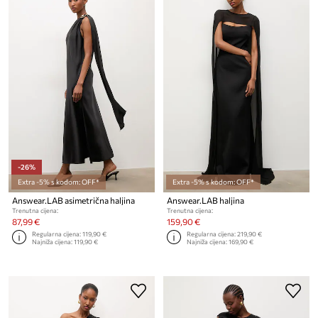
-26%
Extra -5% s kodom: OFF*
Extra -5% s kodom: OFF*
Answear.LAB asimetrična haljina
Answear.LAB haljina
Trenutna cijena:
Trenutna cijena:
87,99 €
159,90 €
Regularna cijena:
119,90 €
Regularna cijena:
219,90 €
Najniža cijena:
119,90 €
Najniža cijena:
169,90 €