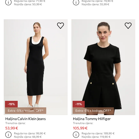
Regularna cijena:
71,90 €
Regularna cijena:
78,90 €
Najniža cijena:
50,99 €
Najniža cijena:
55,99 €
-19%
-11%
Extra -5% s kodom: OFF*
Extra -5% s kodom: OFF*
Haljina Calvin Klein Jeans
Haljina Tommy Hilfiger
Trenutna cijena:
Trenutna cijena:
53,99 €
105,99 €
Regularna cijena:
99,90 €
Regularna cijena:
189,90 €
Najniža cijena:
66,99 €
Najniža cijena:
119,90 €