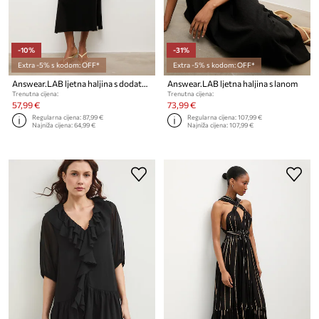
-10%
-31%
Extra -5% s kodom: OFF*
Extra -5% s kodom: OFF*
Answear.LAB ljetna haljina s dodatkom lana
Answear.LAB ljetna haljina s lanom
Trenutna cijena:
Trenutna cijena:
57,99 €
73,99 €
Regularna cijena:
87,99 €
Regularna cijena:
107,99 €
Najniža cijena:
64,99 €
Najniža cijena:
107,99 €