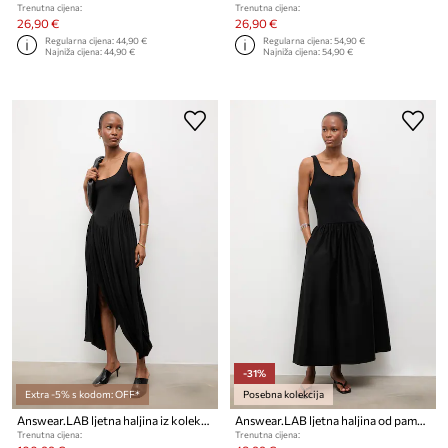
Trenutna cijena:
Trenutna cijena:
26,90 €
26,90 €
Regularna cijena:
44,90 €
Regularna cijena:
54,90 €
Najniža cijena:
44,90 €
Najniža cijena:
54,90 €
-31%
Extra -5% s kodom: OFF*
Posebna kolekcija
Answear.LAB ljetna haljina iz kolekcije Unscripted
Answear.LAB ljetna haljina od pamuka
Trenutna cijena:
Trenutna cijena: