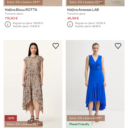
Extra -5% s kodom: OFF*
Extra -5% s kodom: OFF*
Haljina Bizuu ROTTA
Haljina Answear.LAB
Trenutna cijena:
Trenutna cijena:
119,90 €
46,99 €
Regularna cijena:
189,90 €
Regularna cijena:
129,90 €
Najniža cijena:
129,90 €
Najniža cijena:
48,99 €
-22%
Extra -5% s kodom: OFF*
Extra -5% s kodom: OFF*
Planet Friendly