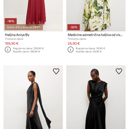
-10%
Extra -5% s kodom: OFF*
-32%
Haljina Aniye By
Medicine asimetrična haljina od viskoze
Trenutna cijena:
Trenutna cijena:
169,90 €
26,90 €
Regularna cijena:
299,90 €
Regularna cijena:
39,90 €
Najniža cijena:
189,90 €
Najniža cijena:
39,90 €