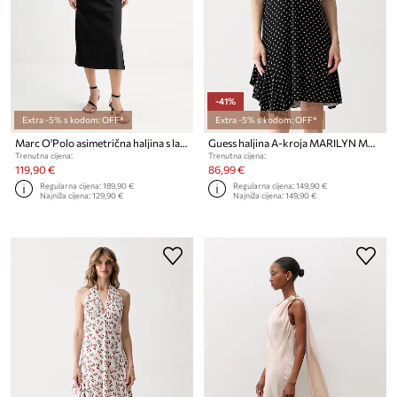
-41%
Extra -5% s kodom: OFF*
Extra -5% s kodom: OFF*
Marc O'Polo asimetrična haljina s lanom
Guess haljina A-kroja MARILYN MONROE
Trenutna cijena:
Trenutna cijena:
119,90 €
86,99 €
Regularna cijena:
189,90 €
Regularna cijena:
149,90 €
Najniža cijena:
129,90 €
Najniža cijena:
149,90 €