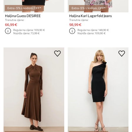
Extra -5% s kodom: OFF*
Extra -5% s kodom: OFF*
Haljina Guess DESIREE
Haljina Karl Lagerfeld Jeans
Trenutna cijena:
Trenutna cijena:
66,99 €
98,99 €
Regularna cijena:
109,90 €
Regularna cijena:
148,90 €
Najniža cijena:
73,99 €
Najniža cijena:
109,90 €