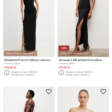
-29%
Extra -5% s kodom: OFF*
Extra -5% s kodom: OFF*
Elisabetta Franchi haljina s viskozom
Answear.LAB asimetrična haljina
Trenutna cijena:
Trenutna cijena:
419,90 €
119,90 €
Regularna cijena:
599,90 €
Regularna cijena:
169,90 €
Najniža cijena:
439,90 €
Najniža cijena:
169,90 €