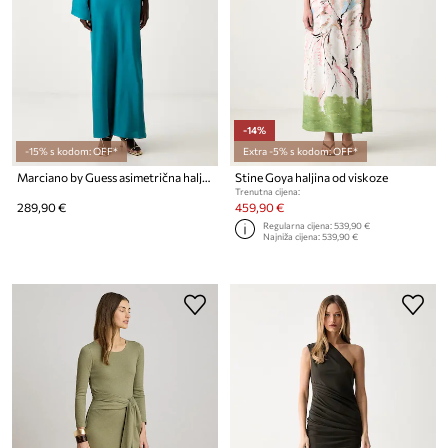
-14%
-15% s kodom: OFF*
Extra -5% s kodom: OFF*
Marciano by Guess asimetrična haljina KHLIFIA
Stine Goya haljina od viskoze
Trenutna cijena:
289,90 €
459,90 €
Regularna cijena:
539,90 €
Najniža cijena:
539,90 €