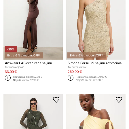
-35%
Extra -5% s kodom: OFF*
Extra -5% s kodom: OFF*
Answear.LAB drapirana haljina
Simona Corsellini haljina s otvorima
Trenutna cijena:
Trenutna cijena:
33,99 €
269,90 €
Regularna cijena:
52,90 €
Regularna cijena:
409,90 €
Najniža cijena:
52,90 €
Najniža cijena:
279,90 €