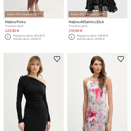
Extra -5% s kodom: OFF*
Extra -5% s kodom: OFF*
Haljina Pinko
Haljina AllSaints LEILA
Trenutna cijena:
Trenutna cijena:
229,90 €
219,90 €
Regularna cijena:
402,90 €
Regularna cijena:
339,90 €
Najniža cijena:
239,90 €
Najniža cijena:
229,90 €