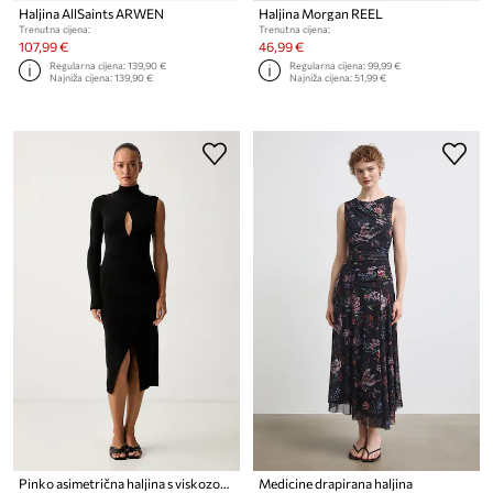
Haljina AllSaints ARWEN
Haljina Morgan REEL
Trenutna cijena:
Trenutna cijena:
107,99 €
46,99 €
Regularna cijena:
139,90 €
Regularna cijena:
99,99 €
Najniža cijena:
139,90 €
Najniža cijena:
51,99 €
Pinko asimetrična haljina s viskozom
Medicine drapirana haljina