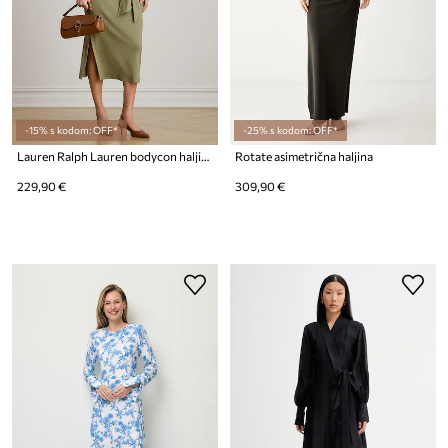
-15% s kodom: OFF*
-25% s kodom: OFF*
Lauren Ralph Lauren bodycon haljina s pamukom
Rotate asimetrična haljina
229,90 €
309,90 €