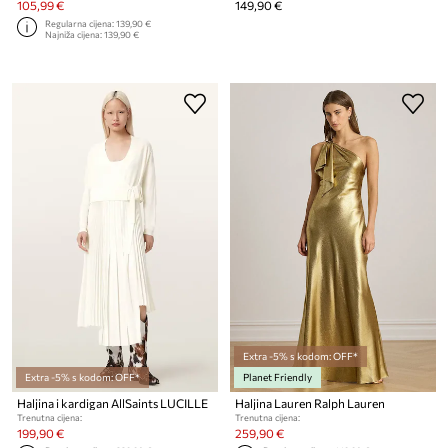
105,99 €
149,90 €
Regularna cijena:
139,90 €
Najniža cijena:
139,90 €
Extra -5% s kodom: OFF*
Extra -5% s kodom: OFF*
Planet Friendly
Haljina i kardigan AllSaints LUCILLE
Haljina Lauren Ralph Lauren
Trenutna cijena:
Trenutna cijena:
199,90 €
259,90 €