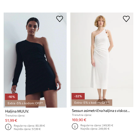
-32%
-10%
Extra -5% s kodom: OFF*
Extra -5% s kodom: OFF*
Sessun asimetrična haljina s viskozom
Haljina MUUV.
Trenutna cijena:
Trenutna cijena:
169,90 €
51,99 €
Regularna cijena:
249,90 €
Regularna cijena:
80,99 €
Najniža cijena:
249,90 €
Najniža cijena:
57,99 €