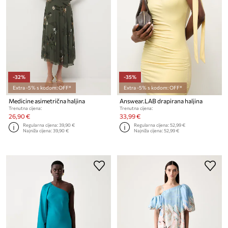
-32%
-35%
Extra -5% s kodom: OFF*
Extra -5% s kodom: OFF*
Medicine asimetrična haljina
Answear.LAB drapirana haljina
Trenutna cijena:
Trenutna cijena:
26,90 €
33,99 €
Regularna cijena:
39,90 €
Regularna cijena:
52,99 €
Najniža cijena:
39,90 €
Najniža cijena:
52,99 €