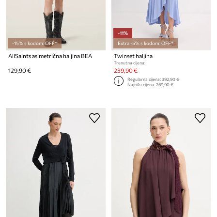
-11%
-15% s kodom: OFF*
Extra -5% s kodom: OFF*
AllSaints asimetrična haljina BEA
Twinset haljina
Trenutna cijena:
129,90 €
239,90 €
Regularna cijena:
392,90 €
Najniža cijena:
269,90 €