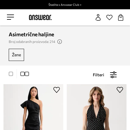
Štedite s Answear Club >
Asimetrične haljine
Broj odabranih proizvoda: 214
žene
Filteri