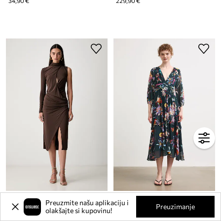
34,90 €
229,90 €
Pinko asimetrična haljina s viskozom
Medicine haljina A-kroja
Preuzmite našu aplikaciju i
Preuzimanje
olakšajte si kupovinu!
315,90 €
44,90 €