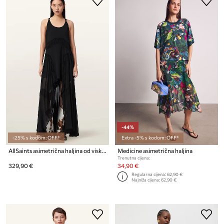
-44%
-25% s kodom: OFF*
Extra -5% s kodom: OFF*
AllSaints asimetrična haljina od viskoze DORINA
Medicine asimetrična haljina
Trenutna cijena:
329,90 €
34,90 €
Regularna cijena:
62,90 €
Najniža cijena:
62,90 €