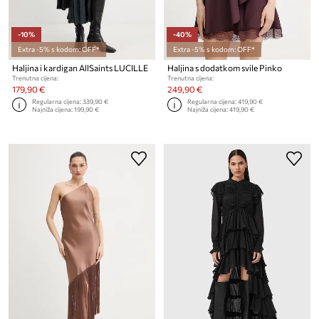
-10%
-40%
Extra -5% s kodom: OFF*
Extra -5% s kodom: OFF*
Haljina i kardigan AllSaints LUCILLE
Haljina s dodatkom svile Pinko
Trenutna cijena:
Trenutna cijena:
179,90 €
249,90 €
Regularna cijena:
339,90 €
Regularna cijena:
419,90 €
Najniža cijena:
199,90 €
Najniža cijena:
419,90 €