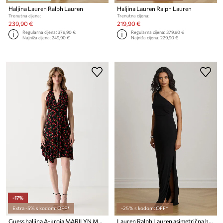
Haljina Lauren Ralph Lauren
Haljina Lauren Ralph Lauren
Trenutna cijena:
Trenutna cijena:
239,90 €
219,90 €
Regularna cijena:
379,90 €
Regularna cijena:
379,90 €
Najniža cijena:
249,90 €
Najniža cijena:
229,90 €
-17%
Extra -5% s kodom: OFF*
-25% s kodom: OFF*
Guess haljina A-kroja MARILYN MONROE
Lauren Ralph Lauren asimetrična haljina