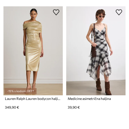
-15% s kodom: OFF*
Lauren Ralph Lauren bodycon haljina
Medicine asimetrična haljina
349,90 €
39,90 €