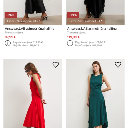
-26%
-29%
Extra -5% s kodom: OFF*
Extra -5% s kodom: OFF*
Answear.LAB asimetrična haljina
Answear.LAB asimetrična haljina
Trenutna cijena:
Trenutna cijena:
87,99 €
119,90 €
Regularna cijena:
119,90 €
Regularna cijena:
169,90 €
Najniža cijena:
119,90 €
Najniža cijena:
169,90 €