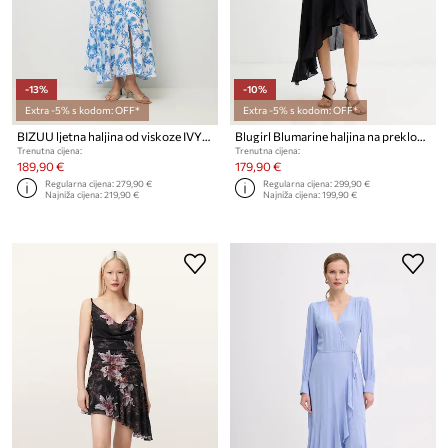
-13%
-10%
Extra -5% s kodom: OFF*
Extra -5% s kodom: OFF*
BIZUU ljetna haljina od viskoze IVYNI
Blugirl Blumarine haljina na preklop s lyocellom
Trenutna cijena:
Trenutna cijena:
189,90 €
179,90 €
Regularna cijena:
279,90 €
Regularna cijena:
299,90 €
Najniža cijena:
219,90 €
Najniža cijena:
199,90 €