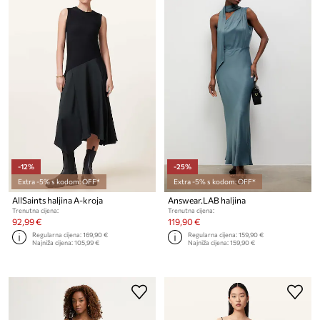
-12%
-25%
Extra -5% s kodom: OFF*
Extra -5% s kodom: OFF*
AllSaints haljina A-kroja
Answear.LAB haljina
Trenutna cijena:
Trenutna cijena:
92,99 €
119,90 €
Regularna cijena:
169,90 €
Regularna cijena:
159,90 €
Najniža cijena:
105,99 €
Najniža cijena:
159,90 €