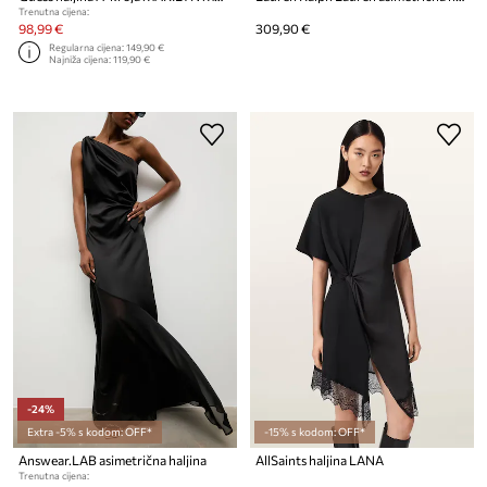
Trenutna cijena:
98,99 €
309,90 €
Regularna cijena:
149,90 €
Najniža cijena:
119,90 €
-24%
Extra -5% s kodom: OFF*
-15% s kodom: OFF*
Answear.LAB asimetrična haljina
AllSaints haljina LANA
Trenutna cijena: