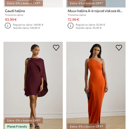
Extra -5% s kodom: OFF*
Extra -5% s kodom: OFF*
Gaudi haljina
Muuv haljina A-kroja od viskoze AISE
Trenutna cijena:
Trenutna cijena:
93,99 €
72,99 €
Regularna cijena:
149,90 €
Regularna cijena:
92,90 €
Najniža cijena:
149,90 €
Najniža cijena:
92,90 €
Extra -5% s kodom: OFF*
Planet Friendly
Extra -5% s kodom: OFF*