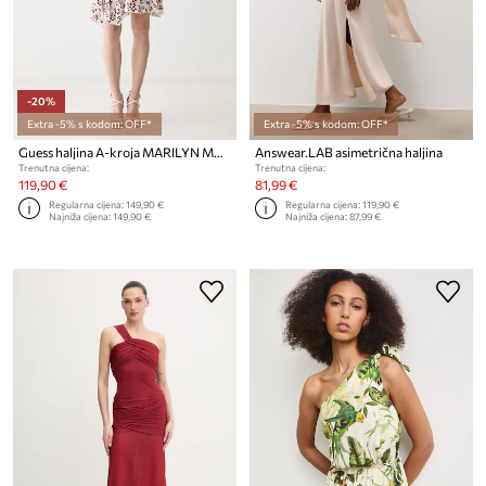
-20%
Extra -5% s kodom: OFF*
Extra -5% s kodom: OFF*
Guess haljina A-kroja MARILYN MONROE
Answear.LAB asimetrična haljina
Trenutna cijena:
Trenutna cijena:
119,90 €
81,99 €
Regularna cijena:
149,90 €
Regularna cijena:
119,90 €
Najniža cijena:
149,90 €
Najniža cijena:
87,99 €