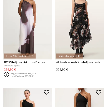
Extra -5% s kodom: OFF*
-25% s kodom: OFF*
BOSS haljina s viskozom Dantea
AllSaints asimetrična haljina s dodatkom svile RUTH
Trenutna cijena:
269,90 €
329,90 €
Regularna cijena:
469,90 €
Najniža cijena:
289,90 €