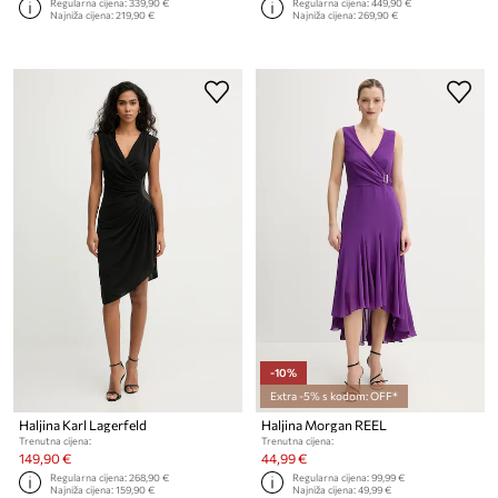
Regularna cijena:
339,90 €
Regularna cijena:
449,90 €
Najniža cijena:
219,90 €
Najniža cijena:
269,90 €
-10%
Extra -5% s kodom: OFF*
Haljina Karl Lagerfeld
Haljina Morgan REEL
Trenutna cijena:
Trenutna cijena:
149,90 €
44,99 €
Regularna cijena:
268,90 €
Regularna cijena:
99,99 €
Najniža cijena:
159,90 €
Najniža cijena:
49,99 €