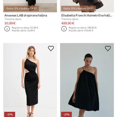
Extra -5% s kodom: OFF*
Extra -5% s kodom: OFF*
Answear.LAB drapirana haljina
Elisabetta Franchi Asimetrična haljina
Trenutna cijena:
Trenutna cijena:
30,99 €
499,90 €
Regularna cijena:
52,99 €
Regularna cijena:
789,90 €
Najniža cijena:
33,99 €
Najniža cijena:
519,90 €
-37%
-21%