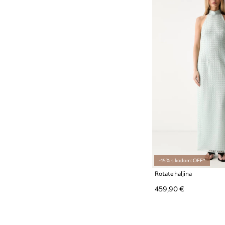
-15% s kodom: OFF*
Rotate haljina
459,90 €