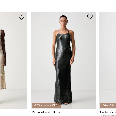
-25% s kodom: OFF*
Extra -5% 
Patrizia Pepe haljina
Forte Forte 
Trenutna cijena