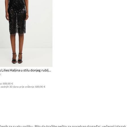
Rick Owens Lilies Haljina u stilu donjeg rublja
:
a:
689,90 €
 zadnjih 30 dana prije sniženja:
689,90 €
ršenih za svaku priliku. Bilo da tražite nešto za poseban događaj, večernji izlazak