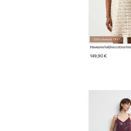
-25% s kodom: OFF*
Haveone haljina s otvorim
149,90 €