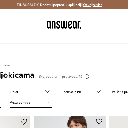
ostava i povrat (od 70€) >
FINAL SALE % Dodatni popusti u aplikaciji!
Dostava u roku 48 sati >
Otkrijte više
Štedite s 
okicama
šljokicama
Broj odabranih proizvoda: 19
Odjel
Opća veličina
Veličina p
Vrsta ponude