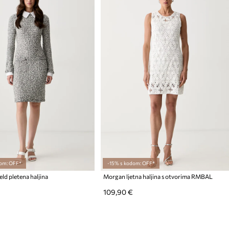
om: OFF*
-15% s kodom: OFF*
eld pletena haljina
Morgan ljetna haljina s otvorima RMBAL
109,90 €