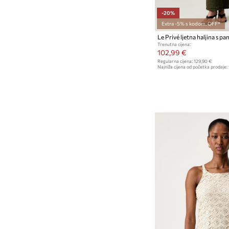
-20%
Extra -5% s kodom: OFF*
Trenutna cijena:
102,99 €
Regularna cijena:
129,90 €
Najniža cijena od početka prodaje: