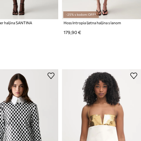
-25% s kodom: OFF*
ter haljina SANTINA
Hoss Intropia ljetna haljina s lanom
179,90 €