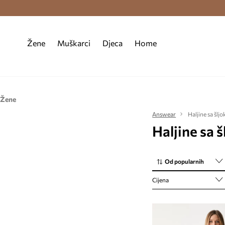
Premium Fashion Benefits >
Besplatna d
Žene
Muškarci
Djeca
Home
Žene
Odjeća
Answear
Haljine sa šlj
Haljine sa 
Haljine
Od popularnih
Cijena