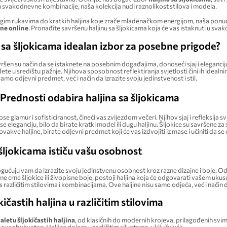
aja u svakodnevne kombinacije, naša kolekcija nudi raznolikost stilova i modela.
dugim rukavima do kratkih haljina koje zrače mladenačkom energijom, naša ponu
ine online
. Pronađite savršenu haljinu sa šljokicama koja će vas istaknuti u svakoj
e sa šljokicama idealan izbor za posebne prigode?
ršen su način da se istaknete na posebnim događajima, donoseći sjaj i eleganciju.
ete u središtu pažnje. Njihova sposobnost reflektiranja svjetlosti čini ih idealn
samo odjevni predmet, već i način da izrazite svoju jedinstvenost i stil.
j: Prednosti odabira haljina sa šljokicama
se glamur i sofisticiranost, čineći vas zvijezdom večeri. Njihov sjaj i refleksija
ase eleganciju, bilo da birate kratki model ili dugu haljinu. Šljokice su savršene 
akve haljine, birate odjevni predmet koji će vas izdvojiti iz mase i učiniti da s
šljokicama ističu vašu osobnost
gućuju vam da izrazite svoju jedinstvenu osobnost kroz razne dizajne i boje. Od
sične crne šljokice ili živopisne boje, postoji haljina koja će odgovarati vašem
 različitim stilovima i kombinacijama. Ove haljine nisu samo odjeća, već i način
ičastih haljina u različitim stilovima
aletu šljokičastih haljina
, od klasičnih do modernih krojeva, prilagođenih svim u
 i sveobuhvatan. Haljine dolaze u različitim siluetama, uključujući: