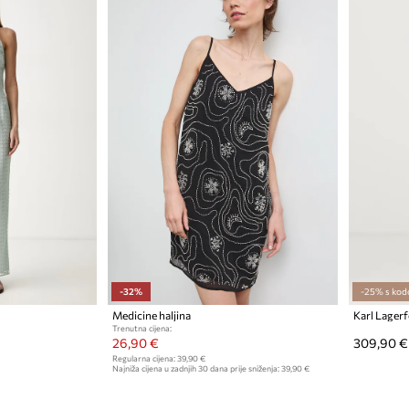
-32%
-25% s kod
Medicine haljina
Karl Lagerf
Trenutna cijena:
26,90 €
309,90 €
Regularna cijena:
39,90 €
Najniža cijena u zadnjih 30 dana prije sniženja:
39,90 €