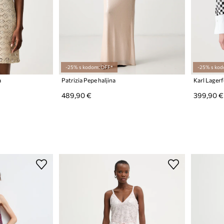
-25% s kodom: OFF*
-25% s kod
a
Patrizia Pepe haljina
Karl Lagerf
489,90 €
399,90 €