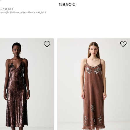
129,90 €
a:
599,90 €
 zadnjih 30 dana prije sniženja:
449,90 €