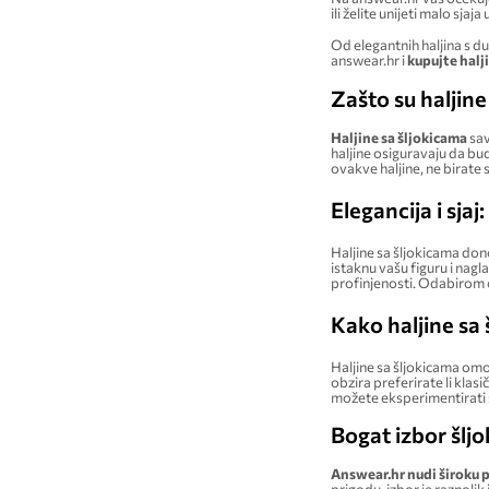
ili želite unijeti malo sj
Od elegantnih haljina s 
answear.hr i
kupujte halj
Zašto su haljin
Haljine sa šljokicama
sav
haljine osiguravaju da bud
ovakve haljine, ne birate 
Elegancija i sja
Haljine sa šljokicama dono
istaknu vašu figuru i nagl
profinjenosti. Odabirom ov
Kako haljine sa 
Haljine sa šljokicama omo
obzira preferirate li kla
možete eksperimentirati s
Bogat izbor šljok
Answear.hr nudi široku p
prigodu, izbor je raznolik