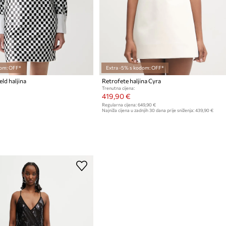
om: OFF*
Extra -5% s kodom: OFF*
eld haljina
Retrofete haljina Cyra
Trenutna cijena:
419,90 €
Regularna cijena:
649,90 €
Najniža cijena u zadnjih 30 dana prije sniženja:
439,90 €