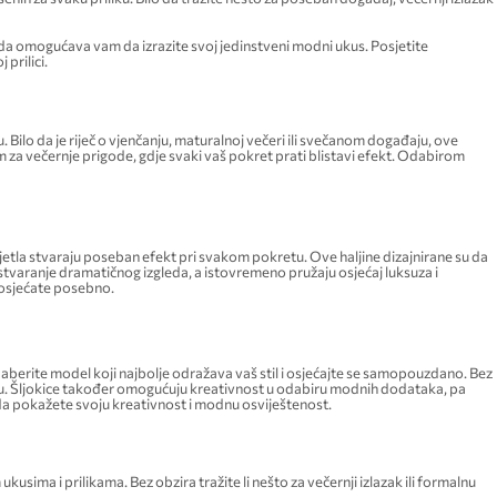
da omogućava vam da izrazite svoj jedinstveni modni ukus. Posjetite
 prilici.
 Bilo da je riječ o vjenčanju, maturalnoj večeri ili svečanom događaju, ove
im za večernje prigode, gdje svaki vaš pokret prati blistavi efekt. Odabirom
 svjetla stvaraju poseban efekt pri svakom pokretu. Ove haljine dizajnirane su da
za stvaranje dramatičnog izgleda, a istovremeno pružaju osjećaj luksuza i
e osjećate posebno.
aberite model koji najbolje odražava vaš stil i osjećajte se samopouzdano. Bez
 ukusu. Šljokice također omogućuju kreativnost u odabiru modnih dodataka, pa
 da pokažete svoju kreativnost i modnu osviještenost.
kusima i prilikama. Bez obzira tražite li nešto za večernji izlazak ili formalnu