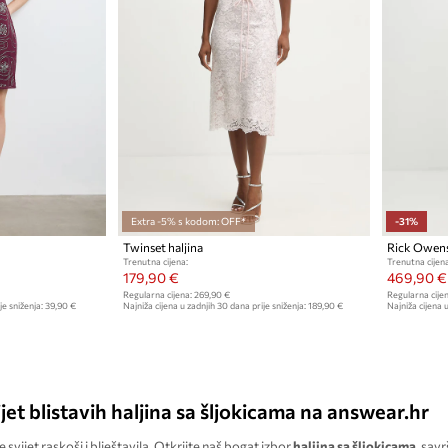
Extra -5% s kodom: OFF*
-31%
Twinset haljina
Trenutna cijena:
Trenutna cijena
179,90 €
469,90 €
Regularna cijena:
269,90 €
Regularna cijen
je sniženja:
39,90 €
Najniža cijena u zadnjih 30 dana prije sniženja:
189,90 €
Najniža cijena u
jet blistavih haljina sa šljokicama na answear.hr
svijet raskoši i blještavila. Otkrijte naš bogat izbor
haljina sa šljokicama
, sav