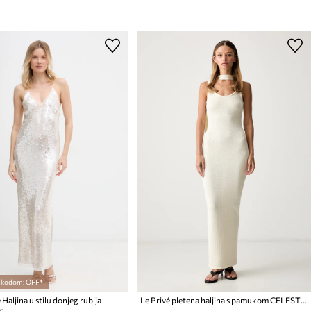
s kodom: OFF*
Haljina u stilu donjeg rublja
Le Privé pletena haljina s pamukom CELESTINE CREAM
: