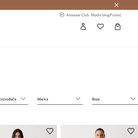
Answear Club >
-20% na prvu narudžbu >
Answear Club
Modni blog
Pomoć
roizvođača
Marka
Boja