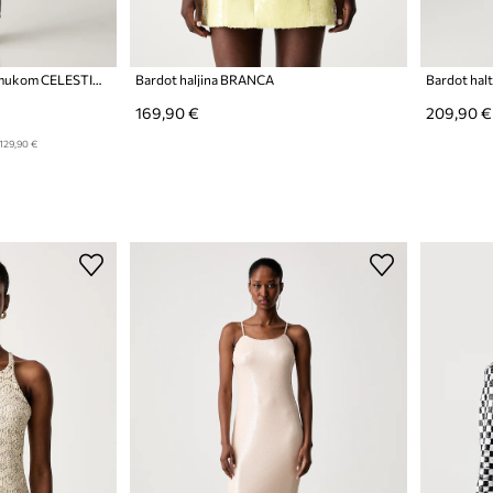
Le Privé ljetna haljina s pamukom CELESTINE OLIVE
Bardot haljina BRANCA
Bardot hal
169,90 €
209,90 €
129,90 €