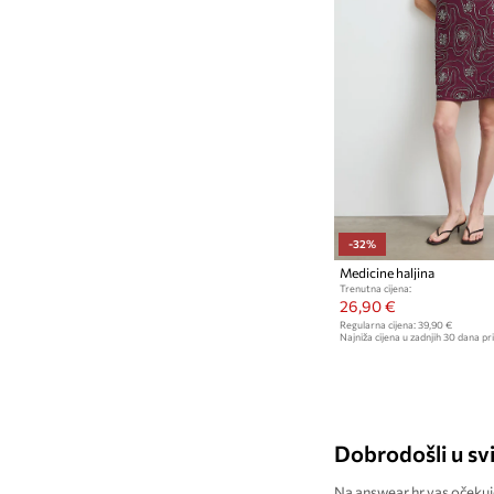
-32%
Medicine haljina
Trenutna cijena:
26,90 €
Regularna cijena:
39,90 €
Najniža cijena u zadnjih 30 dana pri
Dobrodošli u svi
Na answear.hr vas očekuje 