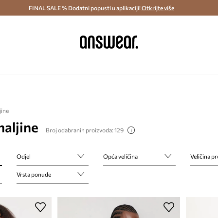
ostava i povrat (od 70€) >
FINAL SALE % Dodatni popusti u aplikaciji!
Dostava u roku 48 sati >
Otkrijte više
Štedite s 
jine
haljine
Broj odabranih proizvoda: 129
Odjel
Opća veličina
Veličina p
Vrsta ponude