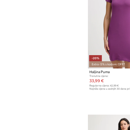
-20%
Extra -5% s kodom: OFF*
Haljina Puma
Trenutna cijena:
33,99 €
Regularna cijena:
42,99 €
Najniža cijena u zadnjih 30 dana pri