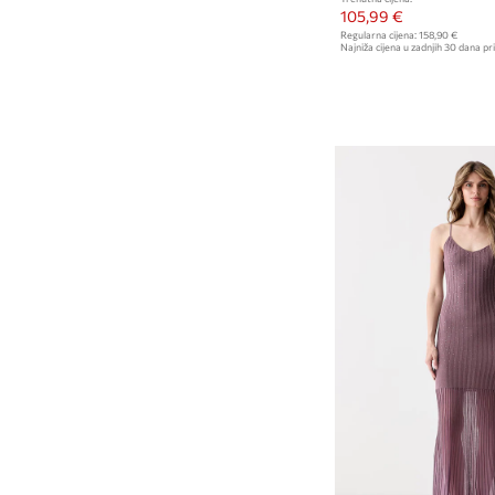
105,99 €
Regularna cijena:
158,90 €
Najniža cijena u zadnjih 30 dana pri