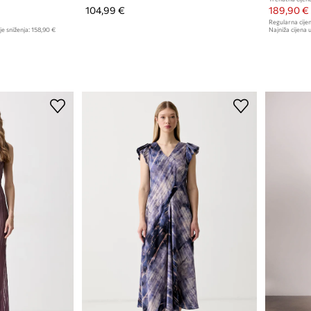
104,99 €
189,90 €
Regularna cijen
je sniženja:
158,90 €
Najniža cijena u