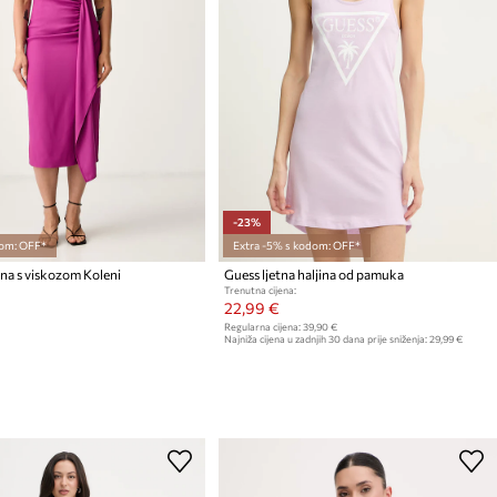
-23%
om: OFF*
Extra -5% s kodom: OFF*
na s viskozom Koleni
Guess ljetna haljina od pamuka
Trenutna cijena:
22,99 €
Regularna cijena:
39,90 €
Najniža cijena u zadnjih 30 dana prije sniženja:
29,99 €