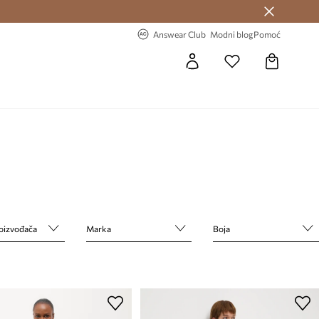
Answear Club >
-20% na prvu narudžbu >
Answear Club
Modni blog
Pomoć
roizvođača
Marka
Boja