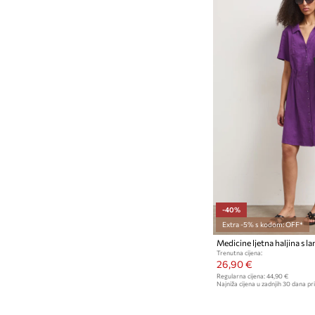
-40%
Extra -5% s kodom: OFF*
Medicine ljetna haljina s l
Trenutna cijena:
26,90 €
Regularna cijena:
44,90 €
Najniža cijena u zadnjih 30 dana pri