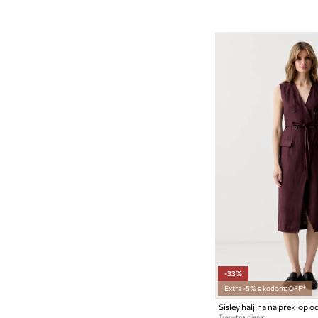
-33%
Extra -5% s kodom: OFF*
Sisley haljina na preklop o
Trenutna cijena: