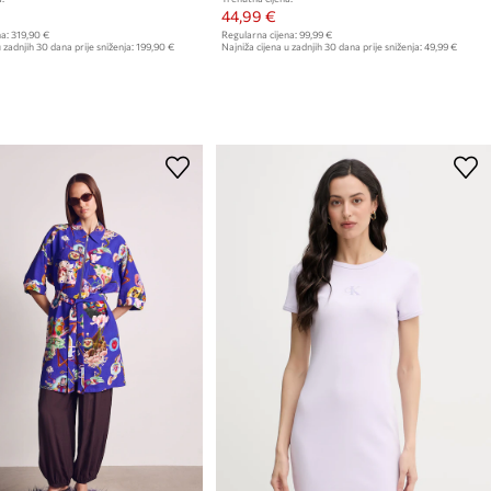
44,99 €
a:
319,90 €
Regularna cijena:
99,99 €
 zadnjih 30 dana prije sniženja:
199,90 €
Najniža cijena u zadnjih 30 dana prije sniženja:
49,99 €