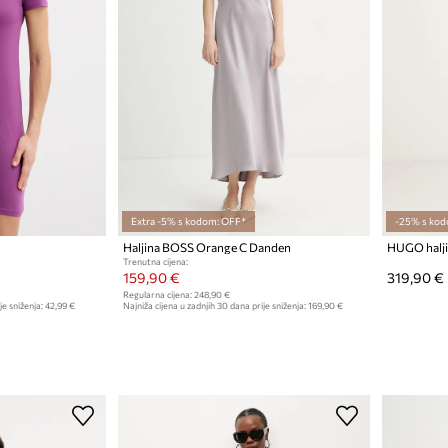
Extra -5% s kodom: OFF*
-25% s kod
Haljina BOSS Orange C Danden
HUGO halji
Trenutna cijena:
159,90 €
319,90 €
Regularna cijena:
248,90 €
je sniženja:
42,99 €
Najniža cijena u zadnjih 30 dana prije sniženja:
169,90 €