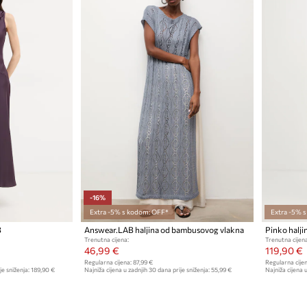
-16%
Extra -5% s kodom: OFF*
Extra -5% 
B
Answear.LAB haljina od bambusovog vlakna
Pinko halji
Trenutna cijena:
Trenutna cijena
46,99 €
119,90 €
Regularna cijena:
87,99 €
Regularna cijen
je sniženja:
189,90 €
Najniža cijena u zadnjih 30 dana prije sniženja:
55,99 €
Najniža cijena u