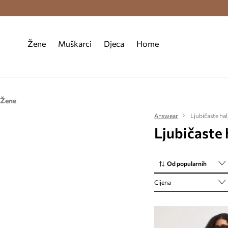
Premium Fashion Benefits >
Besplatna d
Žene
Muškarci
Djeca
Home
Žene
Odjeća
Answear
Ljubičaste hal
Ljubičaste 
Haljine
Od popularnih
Cijena