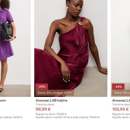
-29%
-24%
Extra -5% s kodom: OFF*
Extra -5% 
anom
Answear.LAB haljina
Answear.LA
Trenutna cijena:
Trenutna cijena
98,99 €
105,99 €
Regularna cijena:
139,90 €
Regularna cijen
je sniženja:
44,90 €
Najniža cijena u zadnjih 30 dana prije sniženja:
139,90 €
Najniža cijena u