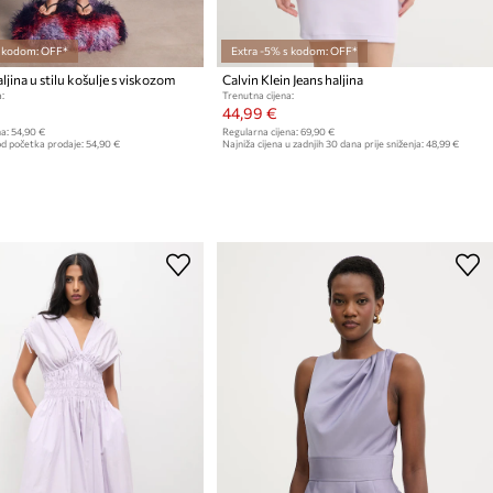
s kodom: OFF*
Extra -5% s kodom: OFF*
jina u stilu košulje s viskozom
Calvin Klein Jeans haljina
:
Trenutna cijena:
44,99 €
a:
54,90 €
Regularna cijena:
69,90 €
od početka prodaje:
54,90 €
Najniža cijena u zadnjih 30 dana prije sniženja:
48,99 €