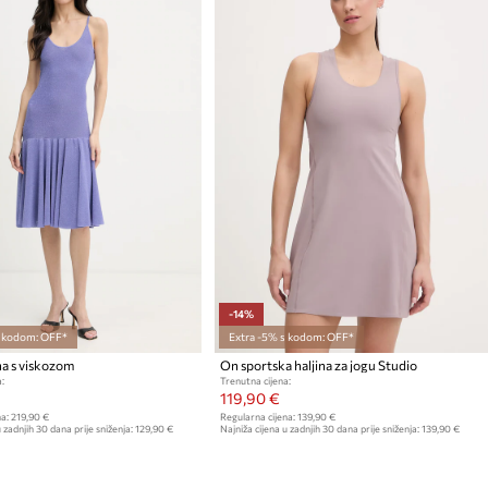
-14%
s kodom: OFF*
Extra -5% s kodom: OFF*
na s viskozom
On sportska haljina za jogu Studio
:
Trenutna cijena:
119,90 €
a:
219,90 €
Regularna cijena:
139,90 €
 zadnjih 30 dana prije sniženja:
129,90 €
Najniža cijena u zadnjih 30 dana prije sniženja:
139,90 €