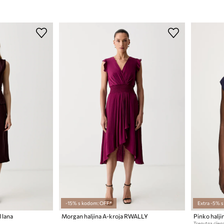
-15% s kodom: OFF*
Extra -5% 
d lana
Morgan haljina A-kroja RWALLY
Pinko halji
Trenutna cijena