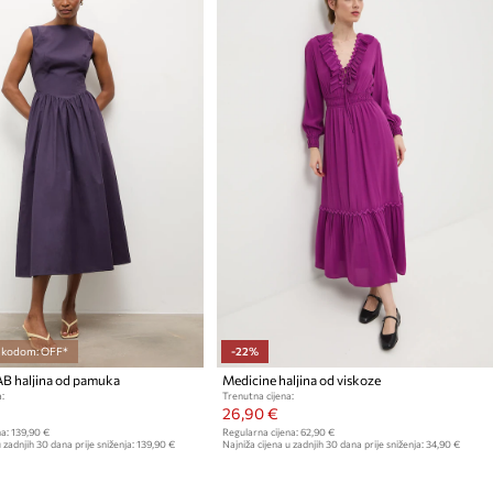
s kodom: OFF*
-22%
B haljina od pamuka
Medicine haljina od viskoze
:
Trenutna cijena:
26,90 €
a:
139,90 €
Regularna cijena:
62,90 €
 zadnjih 30 dana prije sniženja:
139,90 €
Najniža cijena u zadnjih 30 dana prije sniženja:
34,90 €