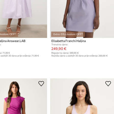
s kodom: OFF*
Extra -5% s kodom: OFF*
ljina Answear.LAB
Elisabetta Franchi Haljina
:
Trenutna cijena:
249,90 €
a:
71,99 €
Regularna cijena:
389,90 €
 zadnjih 30 dana prije sniženja:
71,99 €
Najniža cijena u zadnjih 30 dana prije sniženja:
269,90 €