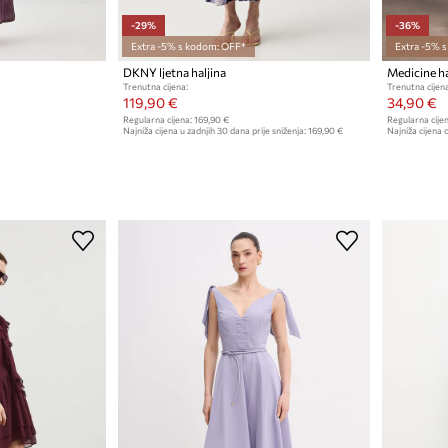
-29%
-36%
Extra -5% s kodom: OFF*
Extra -5% 
DKNY ljetna haljina
Medicine hal
Trenutna cijena:
Trenutna cijena
119,90 €
34,90 €
Regularna cijena:
169,90 €
Regularna cijen
Najniža cijena u zadnjih 30 dana prije sniženja:
169,90 €
Najniža cijena 