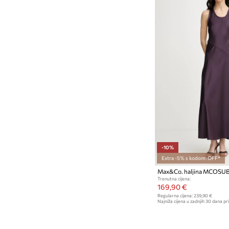
-10%
Extra -5% s kodom: OFF*
Max&Co. haljina MCOSU
Trenutna cijena:
169,90 €
Regularna cijena:
239,90 €
Najniža cijena u zadnjih 30 dana pri