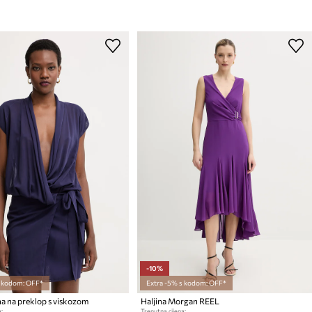
-10%
s kodom: OFF*
Extra -5% s kodom: OFF*
na na preklop s viskozom
Haljina Morgan REEL
:
Trenutna cijena: