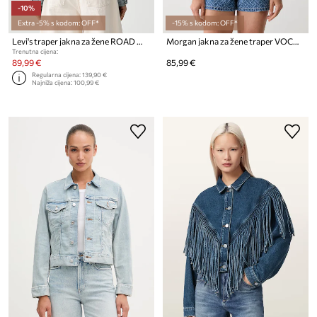
-10%
Extra -5% s kodom: OFF*
-15% s kodom: OFF*
Levi's traper jakna za žene ROAD WORN TRUCKER x PRIDE
Morgan jakna za žene traper VOCHAM
Trenutna cijena:
89,99 €
85,99 €
Regularna cijena:
139,90 €
Najniža cijena:
100,99 €