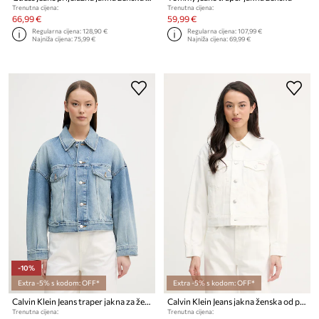
Trenutna cijena:
Trenutna cijena:
66,99 €
59,99 €
Regularna cijena:
128,90 €
Regularna cijena:
107,99 €
Najniža cijena:
75,99 €
Najniža cijena:
69,99 €
-10%
Extra -5% s kodom: OFF*
Extra -5% s kodom: OFF*
Calvin Klein Jeans traper jakna za žene
Calvin Klein Jeans jakna ženska od pamuka
Trenutna cijena:
Trenutna cijena: