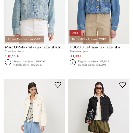
-11%
Extra -5% s kodom: OFF*
Extra -5% s kodom: OFF*
Marc O'Polo kratka jakna ženska traper
HUGO Blue traper jakna ženska
Trenutna cijena:
Trenutna cijena:
100,99 €
93,99 €
Regularna cijena:
179,90 €
Regularna cijena:
169,90 €
Najniža cijena:
109,90 €
Najniža cijena:
105,99 €