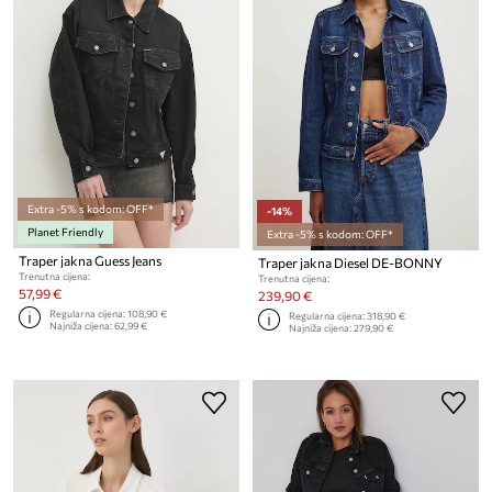
Extra -5% s kodom: OFF*
-14%
Planet Friendly
Extra -5% s kodom: OFF*
Traper jakna Guess Jeans
Traper jakna Diesel DE-BONNY
Trenutna cijena:
Trenutna cijena:
57,99 €
239,90 €
Regularna cijena:
108,90 €
Regularna cijena:
318,90 €
Najniža cijena:
62,99 €
Najniža cijena:
279,90 €