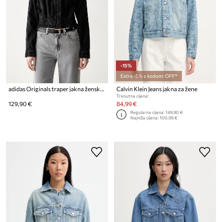
-15%
Extra -5% s kodom: OFF*
adidas Originals traper jakna ženska pamučna P ESS DENIM TT
Calvin Klein Jeans jakna za žene
Trenutna cijena:
129,90 €
84,99 €
Regularna cijena:
149,90 €
Najniža cijena:
100,99 €