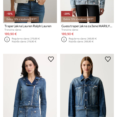
-13%
-29%
Extra -5% s kodom: OFF*
Extra -5% s kodom: OFF*
Traper jakna Lauren Ralph Lauren
Guess traper jakna za žene MARILYN MONROE
Trenutna cijena:
Trenutna cijena:
189,90 €
189,90 €
Regularna cijena:
279,90 €
Regularna cijena:
269,90 €
Najniža cijena:
219,90 €
Najniža cijena:
269,90 €