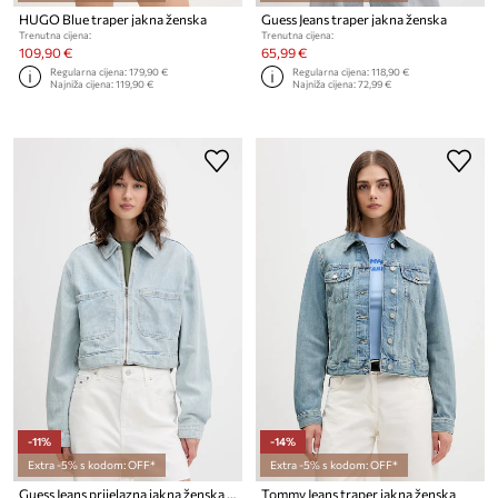
HUGO Blue traper jakna ženska
Guess Jeans traper jakna ženska
Trenutna cijena:
Trenutna cijena:
109,90 €
65,99 €
Regularna cijena:
179,90 €
Regularna cijena:
118,90 €
Najniža cijena:
119,90 €
Najniža cijena:
72,99 €
-11%
-14%
Extra -5% s kodom: OFF*
Extra -5% s kodom: OFF*
Guess Jeans prijelazna jakna ženska traper
Tommy Jeans traper jakna ženska