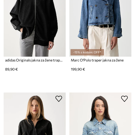
-15% s kodom: OFF*
adidas Originals jakna za žene traper
Marc O'Polo traper jakna za žene
89,90 €
199,90 €