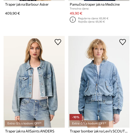
Traper jakna Barbour Asker
Pamučna traper jakna Medicine
Trenutna cijena:
409,90 €
49,90 €
Regularna cijena:
65,90 €
Najniža cijena:
65,90 €
-10%
Extra -5% s kodom: OFF*
Extra -5% s kodom: OFF*
Traper jakna AllSaints ANDERS
Traper bomber jakna Levi's SCOUT WESTERN