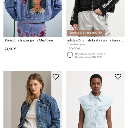
Extra -5% s kodom: OFF*
Pamučna traper jakna Medicine
adidas Originals kratka jakna ženska od trapera
Trenutna cijena:
74,90 €
139,90 €
Regularna cijena:
169,90 €
Najniža cijena:
107,99 €