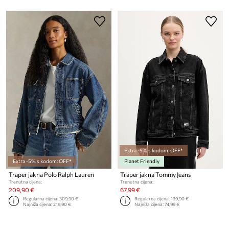
Extra -5% s kodom: OFF*
Extra -5% s kodom: OFF*
Planet Friendly
Traper jakna Polo Ralph Lauren
Traper jakna Tommy Jeans
Trenutna cijena:
Trenutna cijena:
209,90 €
67,99 €
Regularna cijena:
309,90 €
Regularna cijena:
139,90 €
Najniža cijena:
219,90 €
Najniža cijena:
74,99 €