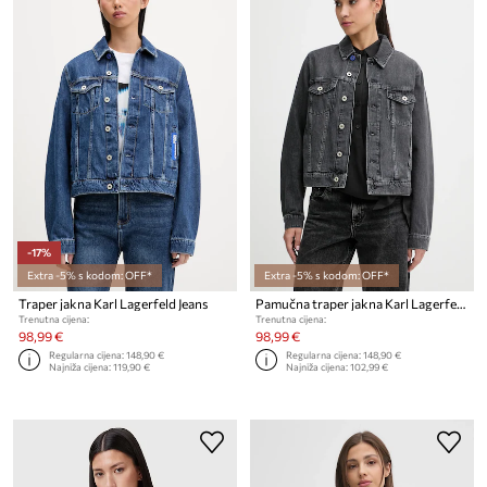
-17%
Extra -5% s kodom: OFF*
Extra -5% s kodom: OFF*
Traper jakna Karl Lagerfeld Jeans
Pamučna traper jakna Karl Lagerfeld Jeans
Trenutna cijena:
Trenutna cijena:
98,99 €
98,99 €
Regularna cijena:
148,90 €
Regularna cijena:
148,90 €
Najniža cijena:
119,90 €
Najniža cijena:
102,99 €