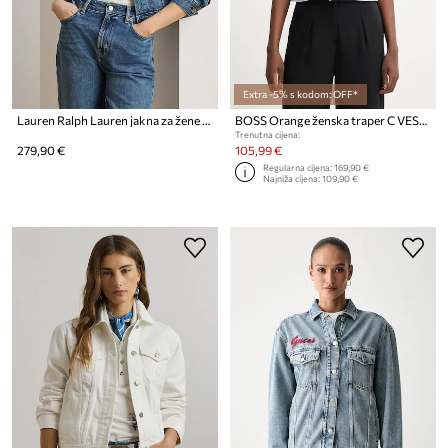
Extra -5% s kodom: OFF*
Lauren Ralph Lauren jakna za žene traper
BOSS Orange ženska traper C VEST 1.0
Trenutna cijena:
279,90 €
105,99 €
Regularna cijena:
169,90 €
Najniža cijena:
109,90 €