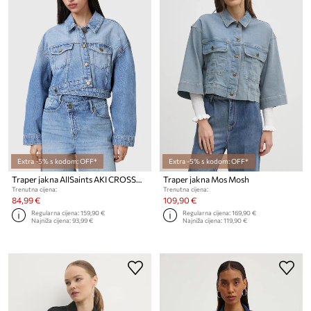
Extra -5% s kodom: OFF*
Extra -5% s kodom: OFF*
Traper jakna AllSaints AKI CROSSOVER
Traper jakna Mos Mosh
Trenutna cijena:
Trenutna cijena:
84,99 €
109,90 €
Regularna cijena:
159,90 €
Regularna cijena:
169,90 €
Najniža cijena:
93,99 €
Najniža cijena:
119,90 €