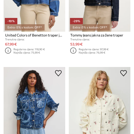
-10%
-29%
Extra -5% s kodom: OFF*
Extra -5% s kodom: OFF*
United Colors of Benetton traper jakna ženska
Tommy Jeans jakna za žene traper
Trenutna cijena:
Trenutna cijena:
67,99 €
53,99 €
Regularna cijena:
118,90 €
Regularna cijena:
97,99 €
Najniža cijena:
75,99 €
Najniža cijena:
76,99 €