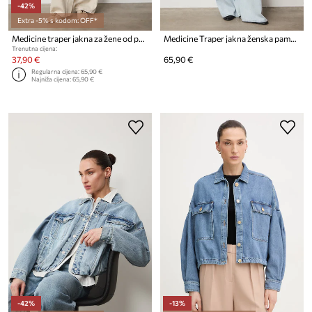
-42%
Extra -5% s kodom: OFF*
Medicine traper jakna za žene od pamuka
Medicine Traper jakna ženska pamučna
Trenutna cijena:
37,90 €
65,90 €
Regularna cijena:
65,90 €
Najniža cijena:
65,90 €
-42%
-13%