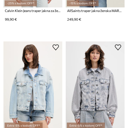
-25% s kodom: OFF*
-15% s kodom: OFF*
Calvin Klein Jeans traper jakna za žene s pamukom
AllSaints traper jakna ženska MARLENE
99,90 €
249,90 €
Extra -5% s kodom: OFF*
Extra -5% s kodom: OFF*