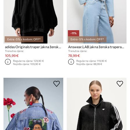
-11%
Extra -5% s kodom: OFF*
Extra -5% s kodom: OFF*
adidas Originals traper jakna ženska Firebird
Answear.LAB jakna ženska traperasta
Trenutna cijena:
Trenutna cijena:
105,99 €
78,99 €
Regularna cijena:
129,90 €
Regularna cijena:
119,90 €
Najniža cijena:
109,90 €
Najniža cijena:
88,99 €