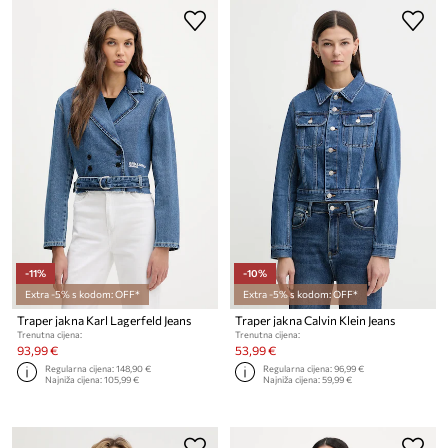
-11%
-10%
Extra -5% s kodom: OFF*
Extra -5% s kodom: OFF*
Traper jakna Karl Lagerfeld Jeans
Traper jakna Calvin Klein Jeans
Trenutna cijena:
Trenutna cijena:
93,99 €
53,99 €
Regularna cijena:
148,90 €
Regularna cijena:
96,99 €
Najniža cijena:
105,99 €
Najniža cijena:
59,99 €