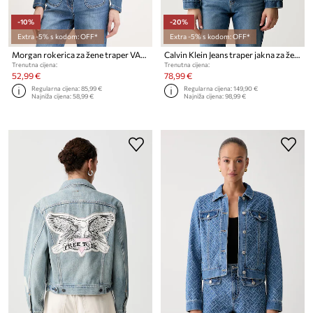
-10%
-20%
Extra -5% s kodom: OFF*
Extra -5% s kodom: OFF*
Morgan rokerica za žene traper VAMMY
Calvin Klein Jeans traper jakna za žene od pamuka
Trenutna cijena:
Trenutna cijena:
52,99 €
78,99 €
Regularna cijena:
85,99 €
Regularna cijena:
149,90 €
Najniža cijena:
58,99 €
Najniža cijena:
98,99 €