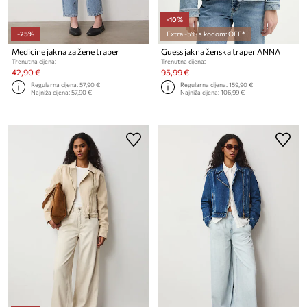
-10%
-25%
Extra -5% s kodom: OFF*
Medicine jakna za žene traper
Guess jakna ženska traper ANNA
Trenutna cijena:
Trenutna cijena:
42,90 €
95,99 €
Regularna cijena:
57,90 €
Regularna cijena:
159,90 €
Najniža cijena:
57,90 €
Najniža cijena:
106,99 €