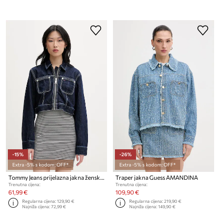
-15%
-26%
Extra -5% s kodom: OFF*
Extra -5% s kodom: OFF*
Tommy Jeans prijelazna jakna ženska traperasta
Traper jakna Guess AMANDINA
Trenutna cijena:
Trenutna cijena:
61,99 €
109,90 €
Regularna cijena:
129,90 €
Regularna cijena:
219,90 €
Najniža cijena:
72,99 €
Najniža cijena:
149,90 €