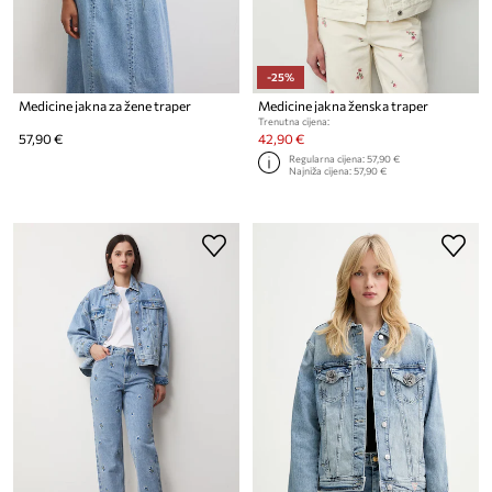
-25%
Medicine jakna za žene traper
Medicine jakna ženska traper
Trenutna cijena:
57,90 €
42,90 €
Regularna cijena:
57,90 €
Najniža cijena:
57,90 €