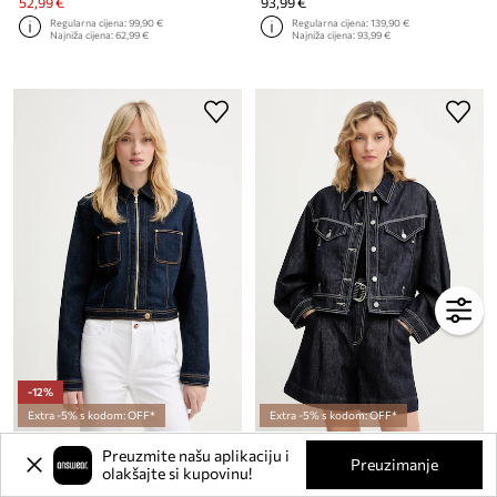
52,99 €
93,99 €
Regularna cijena:
99,90 €
Regularna cijena:
139,90 €
Najniža cijena:
62,99 €
Najniža cijena:
93,99 €
-12%
Extra -5% s kodom: OFF*
Extra -5% s kodom: OFF*
Traper jakna Guess AMELIE
Traper jakna BOSS Orange C BOMBER TRUCKER 1.0
Preuzmite našu aplikaciju i
Trenutna cijena:
Trenutna cijena:
Preuzimanje
olakšajte si kupovinu!
78,99 €
100,99 €
Regularna cijena:
139,90 €
Regularna cijena:
158,90 €