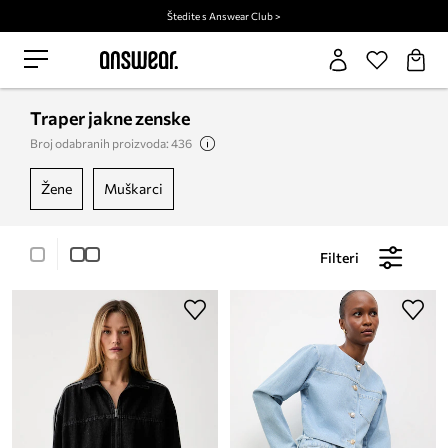
Štedite s Answear Club >
Traper jakne zenske
Broj odabranih proizvoda: 436
žene
muškarci
Filteri