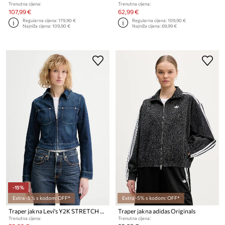
Trenutna cijena:
Trenutna cijena:
107,99 €
62,99 €
Regularna cijena:
179,90 €
Regularna cijena:
109,90 €
Najniža cijena:
109,90 €
Najniža cijena:
69,99 €
-15%
Extra -5% s kodom: OFF*
Extra -5% s kodom: OFF*
Traper jakna Levi's Y2K STRETCH FITTED
Traper jakna adidas Originals
Trenutna cijena:
Trenutna cijena: