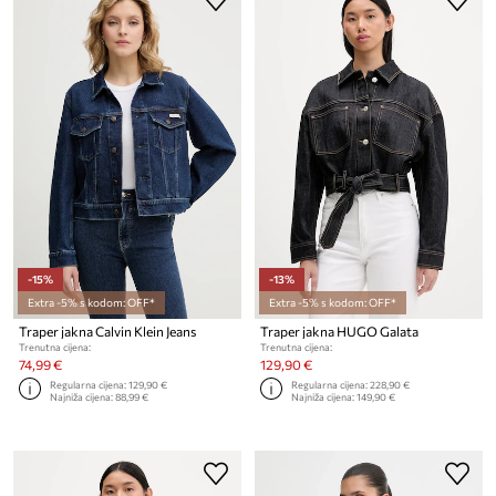
-15%
-13%
Extra -5% s kodom: OFF*
Extra -5% s kodom: OFF*
Traper jakna Calvin Klein Jeans
Traper jakna HUGO Galata
Trenutna cijena:
Trenutna cijena:
74,99 €
129,90 €
Regularna cijena:
129,90 €
Regularna cijena:
228,90 €
Najniža cijena:
88,99 €
Najniža cijena:
149,90 €