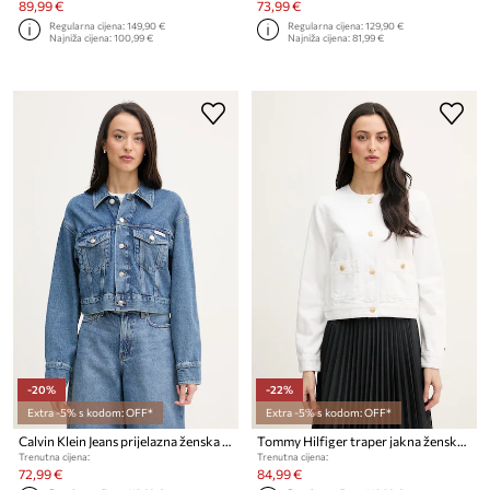
89,99 €
73,99 €
Regularna cijena:
149,90 €
Regularna cijena:
129,90 €
Najniža cijena:
100,99 €
Najniža cijena:
81,99 €
-20%
-22%
Extra -5% s kodom: OFF*
Extra -5% s kodom: OFF*
Calvin Klein Jeans prijelazna ženska traper jakna
Tommy Hilfiger traper jakna ženska od pamuka
Trenutna cijena:
Trenutna cijena:
72,99 €
84,99 €