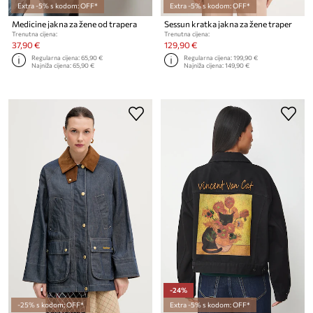
Extra -5% s kodom: OFF*
Extra -5% s kodom: OFF*
Medicine jakna za žene od trapera
Sessun kratka jakna za žene traper
Trenutna cijena:
Trenutna cijena:
37,90 €
129,90 €
Regularna cijena:
65,90 €
Regularna cijena:
199,90 €
Najniža cijena:
65,90 €
Najniža cijena:
149,90 €
-24%
-25% s kodom: OFF*
Extra -5% s kodom: OFF*