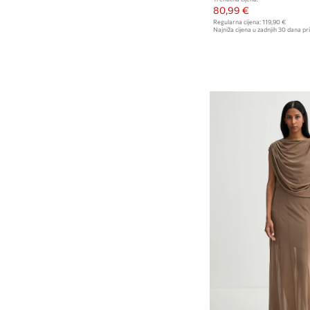
80,99 €
Regularna cijena:
119,90 €
Najniža cijena u zadnjih 30 dana pri