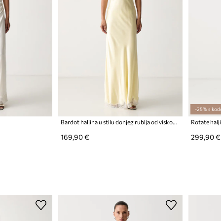
-25% s kod
Bardot haljina u stilu donjeg rublja od viskoze TARYN
Rotate halj
169,90 €
299,90 €