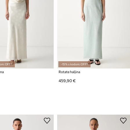
om: OFF*
-15% s kodom: OFF*
ina
Rotate haljina
459,90 €