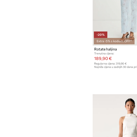
-20%
Extra -5% s kodom: OFF*
Rotate haljina
Trenutna cijena:
189,90 €
Regularna cijena:
319,90 €
Najniža cijena u zadnjih 30 dana pri