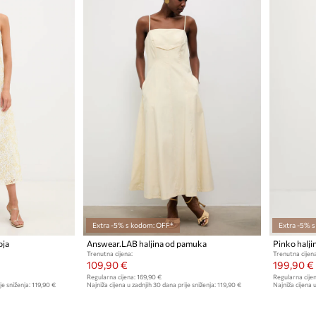
Extra -5% s kodom: OFF*
Extra -5% 
oja
Answear.LAB haljina od pamuka
Pinko halji
Trenutna cijena:
Trenutna cijena
109,90 €
199,90 €
Regularna cijena:
169,90 €
Regularna cijen
je sniženja:
119,90 €
Najniža cijena u zadnjih 30 dana prije sniženja:
119,90 €
Najniža cijena u