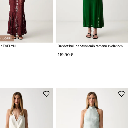
om: OFF*
ina EVELYN
Bardot haljina otvorenih ramena s volanom
119,90 €