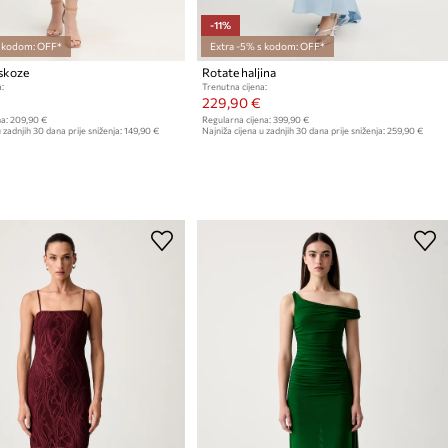
-11%
s kodom: OFF*
Extra -5% s kodom: OFF*
iskoze
Rotate haljina
:
Trenutna cijena:
229,90 €
a:
209,90 €
Regularna cijena:
399,90 €
 zadnjih 30 dana prije sniženja:
149,90 €
Najniža cijena u zadnjih 30 dana prije sniženja:
259,90 €