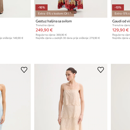
-10%
-13%
Extra -5% s kodom: OFF*
Extra -5% 
Gestuz haljina sa svilom
Gaudi od v
Trenutna cijena:
Trenutna cijena
249,90 €
129,90 €
Regularna cijena:
369,90 €
Regularna cijen
je sniženja:
149,90 €
Najniža cijena u zadnjih 30 dana prije sniženja:
279,90 €
Najniža cijena u