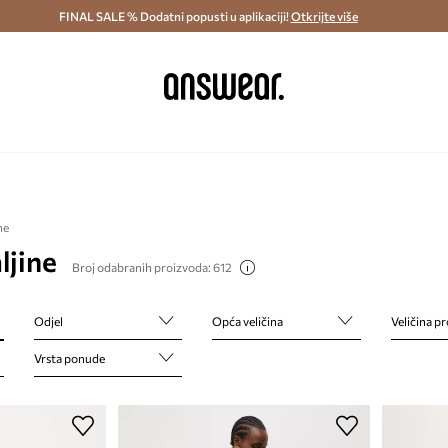
ostava i povrat (od 70€) >
FINAL SALE % Dodatni popusti u aplikaciji!
Dostava u roku 48 sati >
Otkrijte više
Štedite s 
ne
ljine
Broj odabranih proizvoda: 612
Odjel
Opća veličina
Veličina p
Vrsta ponude