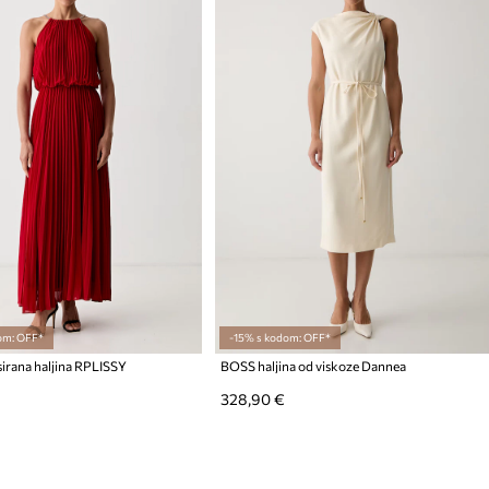
om: OFF*
-15% s kodom: OFF*
irana haljina RPLISSY
BOSS haljina od viskoze Dannea
328,90 €