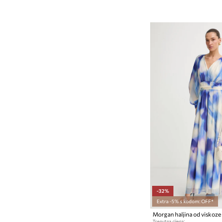
-32%
Extra -5% s kodom: OFF*
Morgan haljina od viskoze
Trenutna cijena: