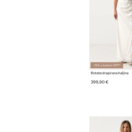
-15% s kodom: OFF*
Rotate drapirana haljina
399,90 €