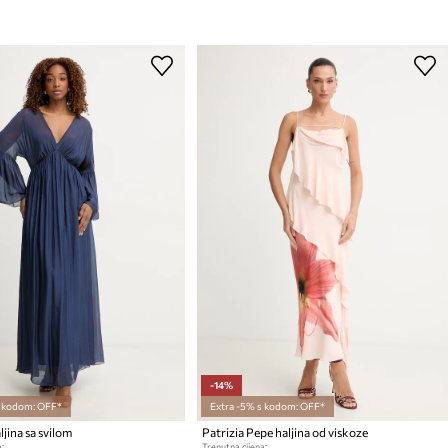
-14%
s kodom: OFF*
Extra -5% s kodom: OFF*
jina sa svilom
Patrizia Pepe haljina od viskoze
:
Trenutna cijena: