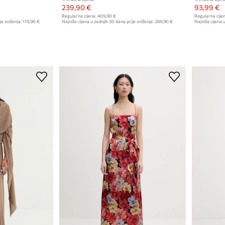
239,90 €
93,99 €
Regularna cijena:
409,90 €
Regularna cijen
je sniženja:
119,90 €
Najniža cijena u zadnjih 30 dana prije sniženja:
269,90 €
Najniža cijena u