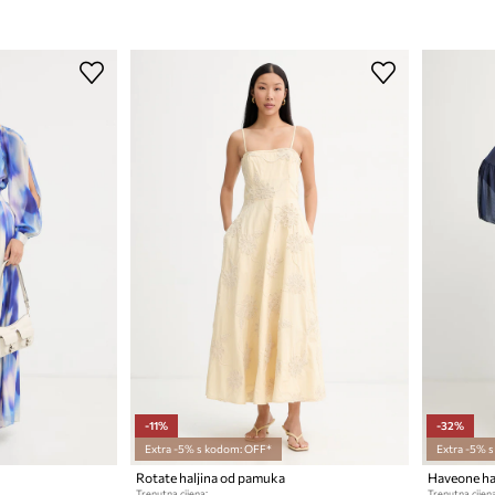
-11%
-32%
Extra -5% s kodom: OFF*
Extra -5% 
Rotate haljina od pamuka
Haveone hal
Trenutna cijena:
Trenutna cijena