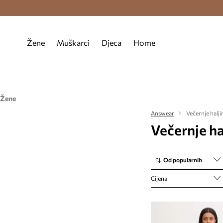
Premium Fashion Benefits >
Besplatna d
Žene
Muškarci
Djeca
Home
Žene
Odjeća
Answear
Večernje halji
Večernje ha
Haljine
Od popularnih
Cijena