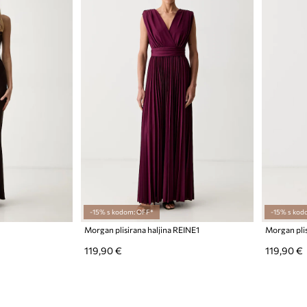
-15% s kodom: OFF*
-15% s kod
Morgan plisirana haljina REINE1
Morgan plis
119,90 €
119,90 €