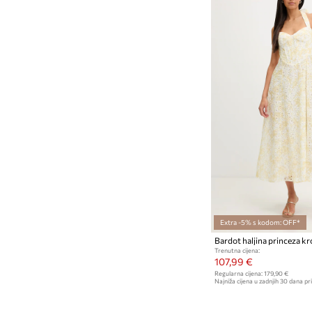
Extra -5% s kodom: OFF*
Bardot haljina princeza kr
Trenutna cijena:
107,99 €
Regularna cijena:
179,90 €
Najniža cijena u zadnjih 30 dana pri