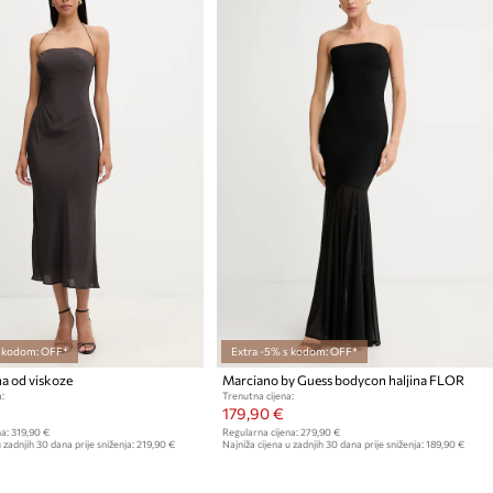
s kodom: OFF*
Extra -5% s kodom: OFF*
na od viskoze
Marciano by Guess bodycon haljina FLOR
:
Trenutna cijena:
179,90 €
a:
319,90 €
Regularna cijena:
279,90 €
 zadnjih 30 dana prije sniženja:
219,90 €
Najniža cijena u zadnjih 30 dana prije sniženja:
189,90 €