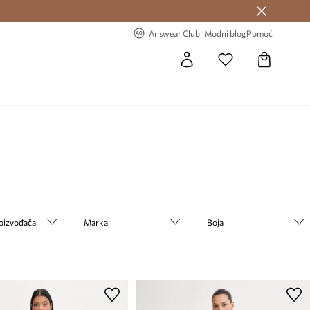
Answear Club >
-20% na prvu narudžbu >
Answear Club
Modni blog
Pomoć
roizvođača
Marka
Boja