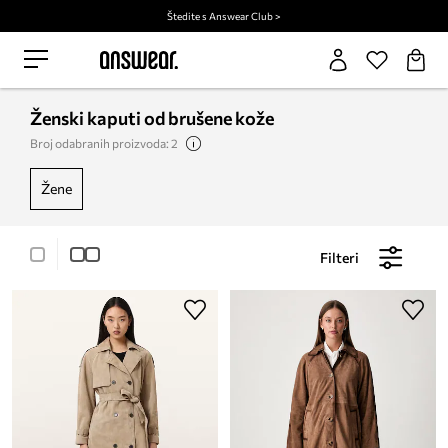
Štedite s Answear Club >
Ženski kaputi od brušene kože
Broj odabranih proizvoda: 2
žene
Filteri