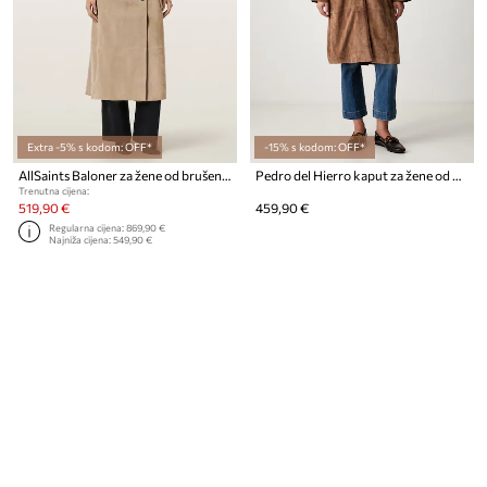
Extra -5% s kodom: OFF*
-15% s kodom: OFF*
AllSaints Baloner za žene od brušene kože REED SUEDE
Pedro del Hierro kaput za žene od brušene kože
Trenutna cijena:
519,90 €
459,90 €
Regularna cijena:
869,90 €
Najniža cijena:
549,90 €