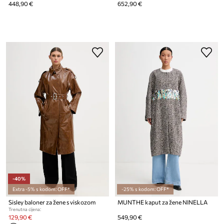
448,90 €
652,90 €
-40%
Extra -5% s kodom: OFF*
-25% s kodom: OFF*
Sisley baloner za žene s viskozom
MUNTHE kaput za žene NINELLA
Trenutna cijena:
129,90 €
549,90 €