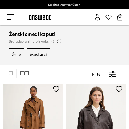
Štedite s Answear Club >
Ženski smeđi kaputi
Broj odabranih proizvoda: 143
žene
muškarci
Filteri