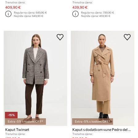
Trenutna cijena:
Trenutna cijena:
409,90 €
439,90 €
Regularna cijena:
649,90 €
Regularna cijena:
789,90 €
Najniža cijena:
649,90 €
Najniža cijena:
459,90 €
-15%
Extra -5% s kodom: OFF*
Extra -5% s kodom: OFF*
Kaput Twinset
Kaput s dodatkom vune Pedro del Hierro
Trenutna cijena:
Trenutna cijena: