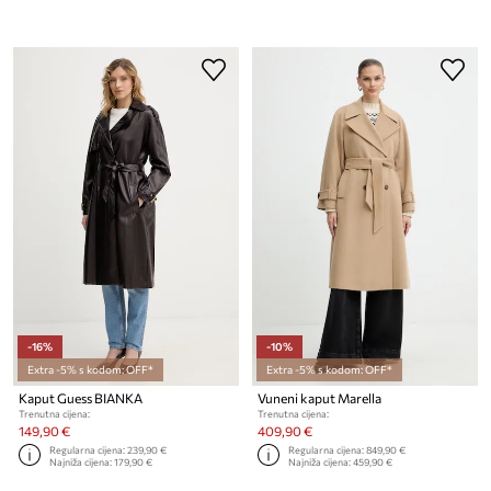
-16%
-10%
Extra -5% s kodom: OFF*
Extra -5% s kodom: OFF*
Kaput Guess BIANKA
Vuneni kaput Marella
Trenutna cijena:
Trenutna cijena:
149,90 €
409,90 €
Regularna cijena:
239,90 €
Regularna cijena:
849,90 €
Najniža cijena:
179,90 €
Najniža cijena:
459,90 €