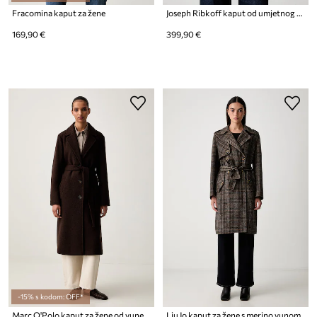
Fracomina kaput za žene
Joseph Ribkoff kaput od umjetnog krzna za žene
169,90 €
399,90 €
-15% s kodom: OFF*
Marc O'Polo kaput za žene od vune
Liu Jo kaput za žene s merino vunom