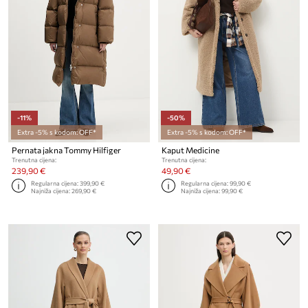
-11%
-50%
Extra -5% s kodom: OFF*
Extra -5% s kodom: OFF*
Pernata jakna Tommy Hilfiger
Kaput Medicine
Trenutna cijena:
Trenutna cijena:
239,90 €
49,90 €
Regularna cijena:
399,90 €
Regularna cijena:
99,90 €
Najniža cijena:
269,90 €
Najniža cijena:
99,90 €