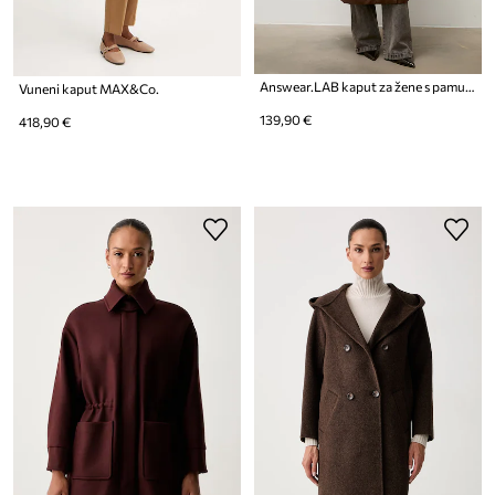
Answear.LAB kaput za žene s pamukom
Vuneni kaput MAX&Co.
139,90 €
418,90 €