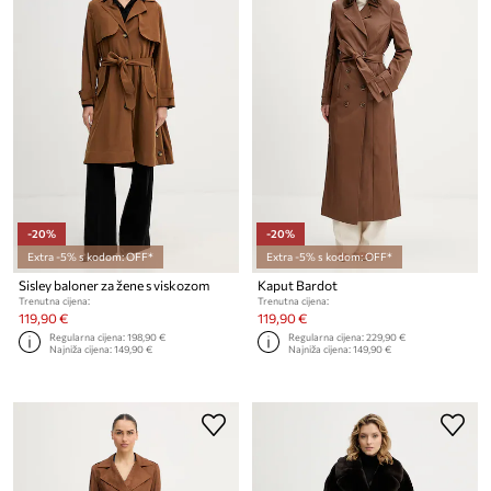
-20%
-20%
Extra -5% s kodom: OFF*
Extra -5% s kodom: OFF*
Sisley baloner za žene s viskozom
Kaput Bardot
Trenutna cijena:
Trenutna cijena:
119,90 €
119,90 €
Regularna cijena:
198,90 €
Regularna cijena:
229,90 €
Najniža cijena:
149,90 €
Najniža cijena:
149,90 €