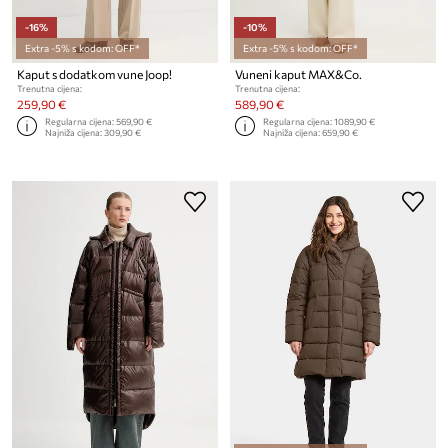
-16%
-10%
Extra -5% s kodom: OFF*
Extra -5% s kodom: OFF*
Kaput s dodatkom vune Joop!
Vuneni kaput MAX&Co.
Trenutna cijena:
Trenutna cijena:
259,90 €
589,90 €
Regularna cijena:
569,90 €
Regularna cijena:
1089,90 €
Najniža cijena:
309,90 €
Najniža cijena:
659,90 €