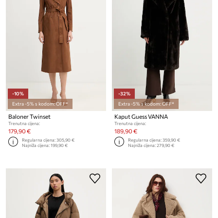
-10%
-32%
Extra -5% s kodom: OFF*
Extra -5% s kodom: OFF*
Baloner Twinset
Kaput Guess VANNA
Trenutna cijena:
Trenutna cijena:
179,90 €
189,90 €
Regularna cijena:
305,90 €
Regularna cijena:
359,90 €
Najniža cijena:
199,90 €
Najniža cijena:
279,90 €