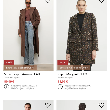
-10%
-10%
Extra -5% s kodom: OFF*
Extra -5% s kodom: OFF*
Vuneni kaput Answear.LAB
Kaput Morgan GELEO
Trenutna cijena:
Trenutna cijena:
89,99 €
88,99 €
Regularna cijena:
229,90 €
Regularna cijena:
189,90 €
Najniža cijena:
100,99 €
Najniža cijena:
98,99 €