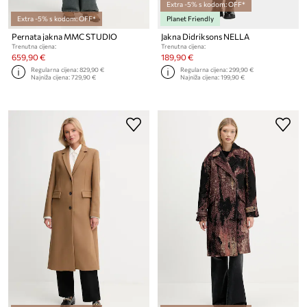
Extra -5% s kodom: OFF*
Extra -5% s kodom: OFF*
Planet Friendly
Pernata jakna MMC STUDIO
Jakna Didriksons NELLA
Trenutna cijena:
Trenutna cijena:
659,90 €
189,90 €
Regularna cijena:
829,90 €
Regularna cijena:
299,90 €
Najniža cijena:
729,90 €
Najniža cijena:
199,90 €