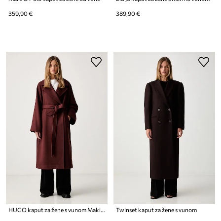
359,90 €
389,90 €
HUGO kaput za žene s vunom Makira-1
Twinset kaput za žene s vunom