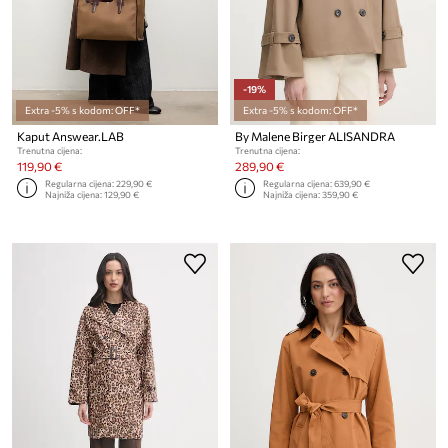
-19%
Extra -5% s kodom: OFF*
Extra -5% s kodom: OFF*
Kaput Answear.LAB
By Malene Birger ALISANDRA
Trenutna cijena:
Trenutna cijena:
119,90 €
289,90 €
Regularna cijena:
229,90 €
Regularna cijena:
639,90 €
Najniža cijena:
129,90 €
Najniža cijena:
359,90 €