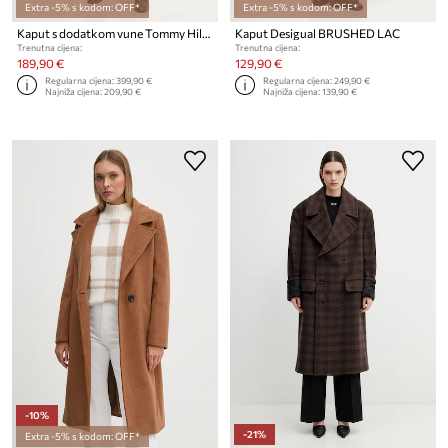
Extra -5% s kodom: OFF*
Extra -5% s kodom: OFF*
Kaput s dodatkom vune Tommy Hilfiger
Kaput Desigual BRUSHED LAC
Trenutna cijena:
Trenutna cijena:
189,90 €
129,90 €
Regularna cijena:
399,90 €
Regularna cijena:
249,90 €
Najniža cijena:
209,90 €
Najniža cijena:
139,90 €
-10%
-21%
Extra -5% s kodom: OFF*