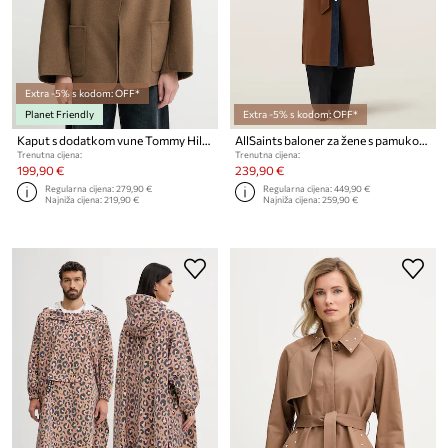
Extra -5% s kodom: OFF*
Planet Friendly
Extra -5% s kodom: OFF*
Kaput s dodatkom vune Tommy Hilfiger
AllSaints baloner za žene s pamukom DAYLY TRENCH
Trenutna cijena:
Trenutna cijena:
199,90 €
239,90 €
Regularna cijena:
279,90 €
Regularna cijena:
449,90 €
Najniža cijena:
219,90 €
Najniža cijena:
259,90 €