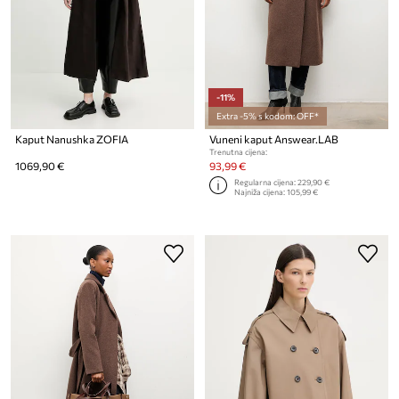
-11%
Extra -5% s kodom: OFF*
Kaput Nanushka ZOFIA
Vuneni kaput Answear.LAB
Trenutna cijena:
1069,90 €
93,99 €
Regularna cijena:
229,90 €
Najniža cijena:
105,99 €