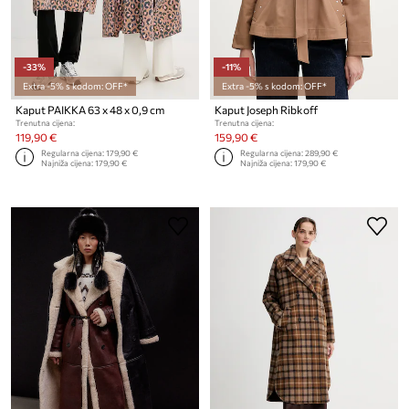
-33%
-11%
Extra -5% s kodom: OFF*
Extra -5% s kodom: OFF*
Kaput PAIKKA 63 x 48 x 0,9 cm
Kaput Joseph Ribkoff
Trenutna cijena:
Trenutna cijena:
119,90 €
159,90 €
Regularna cijena:
179,90 €
Regularna cijena:
289,90 €
Najniža cijena:
179,90 €
Najniža cijena:
179,90 €