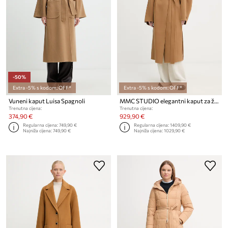
-50%
Extra -5% s kodom: OFF*
Extra -5% s kodom: OFF*
Vuneni kaput Luisa Spagnoli
MMC STUDIO elegantni kaput za žene od vune
Trenutna cijena:
Trenutna cijena:
374,90 €
929,90 €
Regularna cijena:
749,90 €
Regularna cijena:
1409,90 €
Najniža cijena:
749,90 €
Najniža cijena:
1029,90 €