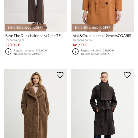
Extra -5% s kodom: OFF*
Extra -5% s kodom: OFF*
Save The Duck baloner za žene TECLA
Max&Co. baloner za žene MCOARIS
Trenutna cijena:
Trenutna cijena:
229,90 €
149,90 €
Regularna cijena:
379,90 €
Regularna cijena:
249,90 €
Najniža cijena:
249,90 €
Najniža cijena:
159,90 €