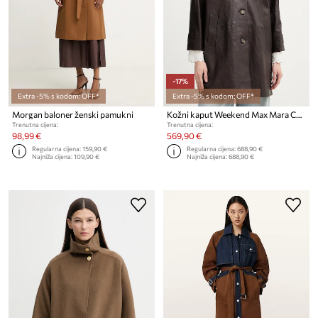
-17%
Extra -5% s kodom: OFF*
Extra -5% s kodom: OFF*
Morgan baloner ženski pamukni
Kožni kaput Weekend Max Mara CAMINO
Trenutna cijena:
Trenutna cijena:
98,99 €
569,90 €
Regularna cijena:
159,90 €
Regularna cijena:
688,90 €
Najniža cijena:
109,90 €
Najniža cijena:
688,90 €