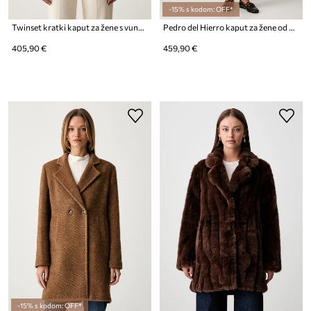
-15% s kodom: OFF*
Twinset kratki kaput za žene s vunom
Pedro del Hierro kaput za žene od brušene kože
405,90 €
459,90 €
-15% s kodom: OFF*