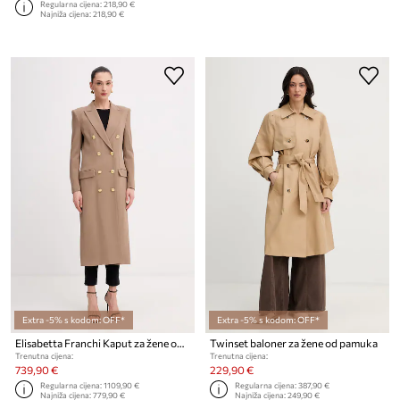
Regularna cijena:
218,90 €
Najniža cijena:
218,90 €
Extra -5% s kodom: OFF*
Extra -5% s kodom: OFF*
Elisabetta Franchi Kaput za žene od viskoze
Twinset baloner za žene od pamuka
Trenutna cijena:
Trenutna cijena:
739,90 €
229,90 €
Regularna cijena:
1109,90 €
Regularna cijena:
387,90 €
Najniža cijena:
779,90 €
Najniža cijena:
249,90 €