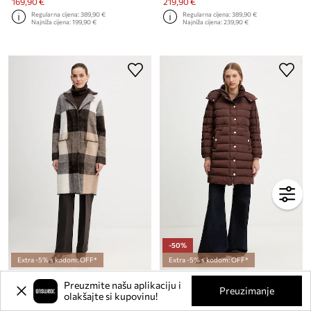
169,90 €
219,90 €
Regularna cijena:
389,90 €
Regularna cijena:
389,90 €
Najniža cijena:
199,90 €
Najniža cijena:
239,90 €
-50%
Extra -5% s kodom: OFF*
Extra -5% s kodom: OFF*
Kaput Joseph Ribkoff
Pernata jakna Weekend Max Mara CERBERO
Preuzmite našu aplikaciju i
Trenutna cijena:
Trenutna cijena:
Preuzimanje
olakšajte si kupovinu!
139,90 €
324,90 €
Regularna cijena:
289,90 €
Regularna cijena:
649,90 €