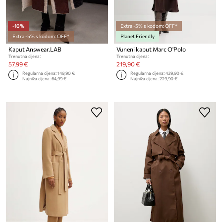
-10%
Extra -5% s kodom: OFF*
Extra -5% s kodom: OFF*
Planet Friendly
Kaput Answear.LAB
Vuneni kaput Marc O'Polo
Trenutna cijena:
Trenutna cijena:
57,99 €
219,90 €
Regularna cijena:
149,90 €
Regularna cijena:
439,90 €
Najniža cijena:
64,99 €
Najniža cijena:
229,90 €