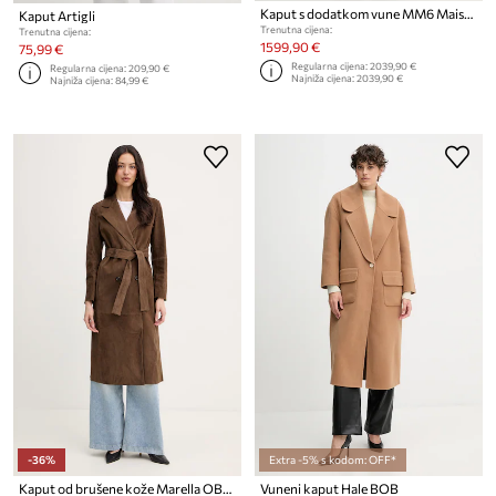
Kaput s dodatkom vune MM6 Maison Margiela
Kaput Artigli
Trenutna cijena:
Trenutna cijena:
1599,90 €
75,99 €
Regularna cijena:
2039,90 €
Regularna cijena:
209,90 €
Najniža cijena:
2039,90 €
Najniža cijena:
84,99 €
-36%
Extra -5% s kodom: OFF*
Kaput od brušene kože Marella OBLARE
Vuneni kaput Hale BOB