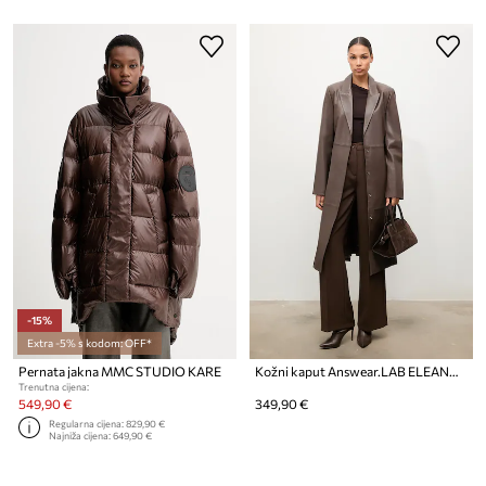
-15%
Extra -5% s kodom: OFF*
Pernata jakna MMC STUDIO KARE
Kožni kaput Answear.LAB ELEANOR
Trenutna cijena:
549,90 €
349,90 €
Regularna cijena:
829,90 €
Najniža cijena:
649,90 €