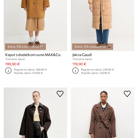
Extra -5% s kodom: OFF*
Extra -5% s kodom: OFF*
Kaput s dodatkom vune MAX&Co.
Jakna Gaudi
Trenutna cijena:
Trenutna cijena:
199,90 €
119,90 €
Regularna cijena:
369,90 €
Regularna cijena:
249,90 €
Najniža cijena:
219,90 €
Najniža cijena:
129,90 €