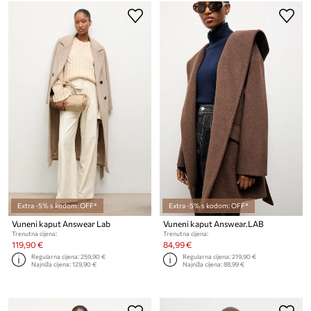
Extra -5% s kodom: OFF*
Extra -5% s kodom: OFF*
Vuneni kaput Answear Lab
Vuneni kaput Answear.LAB
Trenutna cijena:
Trenutna cijena:
119,90 €
84,99 €
Regularna cijena:
259,90 €
Regularna cijena:
219,90 €
Najniža cijena:
129,90 €
Najniža cijena:
88,99 €