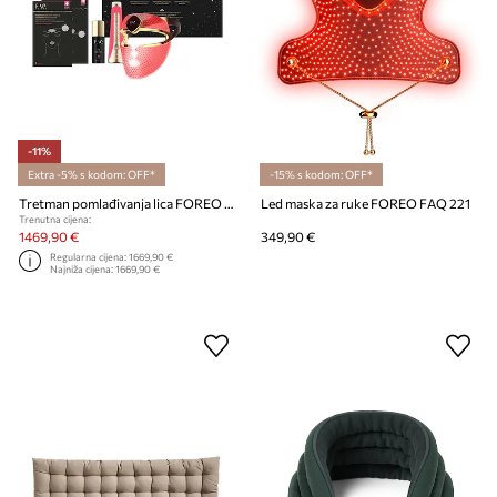
-11%
Extra -5% s kodom: OFF*
-15% s kodom: OFF*
Tretman pomlađivanja lica FOREO FAQ Facial Rejuvenation Set
Led maska ​​za ruke FOREO FAQ 221
Trenutna cijena:
1469,90 €
349,90 €
Regularna cijena:
1669,90 €
Najniža cijena:
1669,90 €