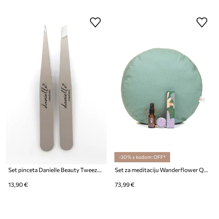
-30% s kodom: OFF*
Set pinceta Danielle Beauty Tweezer Duo 2-pack
Set za meditaciju Wanderflower Quite Mind Mediation Set 4-pack
13,90 €
73,99 €