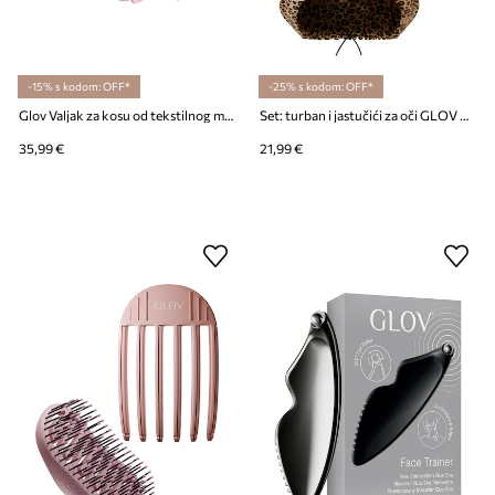
-15% s kodom: OFF*
-25% s kodom: OFF*
Glov Valjak za kosu od tekstilnog materijala 12,5 x 24,5 x 5,5 cm
Set: turban i jastučići za oči GLOV The Lazy Luxe Duo
35,99 €
21,99 €