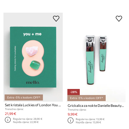
-28%
Extra -5% s kodom: OFF*
Extra -5% s kodom: OFF*
Set kristala Luckies of London You & Me
Grickalica za nokte Danielle Beauty Nail Clipper Duo 2-pack
Trenutna cijena:
Trenutna cijena:
21,99 €
9,99 €
Regularna cijena:
28,90 €
Regularna cijena:
13,99 €
Najniža cijena:
22,99 €
Najniža cijena:
13,99 €