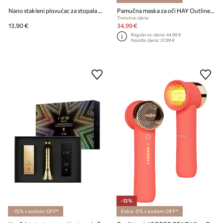
Nano stakleni plovućac za stopala GLOV Cheetah
Pamučna maska ​​za oči HAY Outline Sleep Mask
Trenutna cijena:
13,90 €
34,99 €
Regularna cijena:
44,99 €
Najniža cijena:
37,99 €
-12%
-15% s kodom: OFF*
Extra -5% s kodom: OFF*