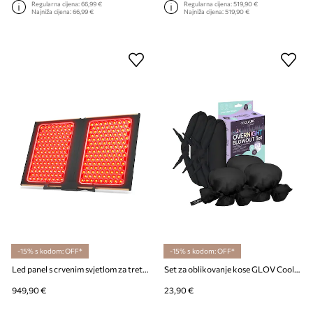
Regularna cijena:
66,99 €
Regularna cijena:
519,90 €
Najniža cijena:
66,99 €
Najniža cijena:
519,90 €
-15% s kodom: OFF*
-15% s kodom: OFF*
Led panel s crvenim svjetlom za tretmane lica i tijela FOREO FAQ Dual LED Panel
Set za oblikovanje kose GLOV CoolCurl Overnight Blowout
949,90 €
23,90 €