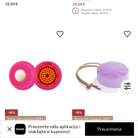
28,99 €
38,99 €
Regularna cijena:
47,99 €
Najniža cijena:
39,99 €
-10%
-15%
Extra -5% s kodom: OFF*
Extra -5% s kodom: OFF*
Preuzmite našu aplikaciju i
Uređaj za nanošenje maski i svjetlosnu terapiju FOREO UFO™ 3 LED
Sonična četka za tijelo FOREO LUNA™ 4 Body
Preuzimanje
olakšajte si kupovinu!
Trenutna cijena:
Trenutna cijena:
206,90 €
159,90 €