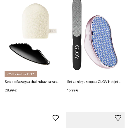
-25% s kodom: OFF*
Set: ploča za gua sha i rukavica za skidanje šminke GLOV Face Architecture Set
Set za njegu stopala GLOV Net Jet Feet
28,99 €
16,99 €