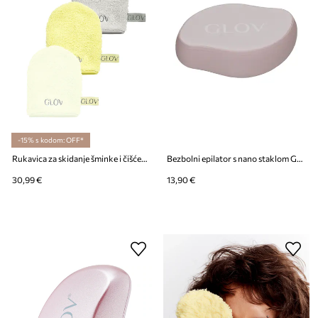
-15% s kodom: OFF*
Rukavica za skidanje šminke i čišćenje lica samo vodom. GLOV ICONIC MITT 3-pack
Bezbolni epilator s nano staklom GLOV
30,99 €
13,90 €