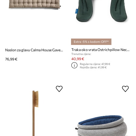
Extra -5% s kodom: OFF*
Traka oko vrata Ostrichpillow Neck Wrap
Naslon za glavu Calma House Gavema
Trenutna cijena:
40,99 €
76,99 €
Regularna cijena:
47,99 €
Najniža cijena:
41,99 €