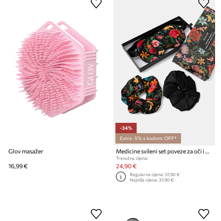
-34%
Extra -5% s kodom: OFF*
Glov masažer
Medicine svileni set poveze za oči i gumice za kosu od svile
Trenutna cijena:
16,99 €
24,90 €
Regularna cijena:
37,90 €
Najniža cijena:
37,90 €