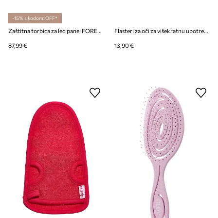
-15% s kodom: OFF*
Zaštitna torbica za led panel FOREO FAQ LED Panel Protective Sleeve
Flasteri za oči za višekratnu upotrebu GLOV Infinity Eye Patches
87,99 €
13,90 €