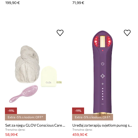
199,90 €
71,99 €
-11%
-11%
Extra -5% s kodom: OFF*
Extra -5% s kodom: OFF*
Set za njegu GLOV Conscious Care Set
Uređaj za terapiju svjetlom punog spektra FOREO FAQ 501
Trenutna cijena:
Trenutna cijena:
58,99 €
459,90 €