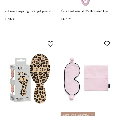
Rukavica za piling i pranje tijela GLOV BODY WASH AND PEELING MITT
Četka za kosu GLOV Biobased Hairbrush
13,90 €
13,90 €
Extra -5% s kodom: OFF*