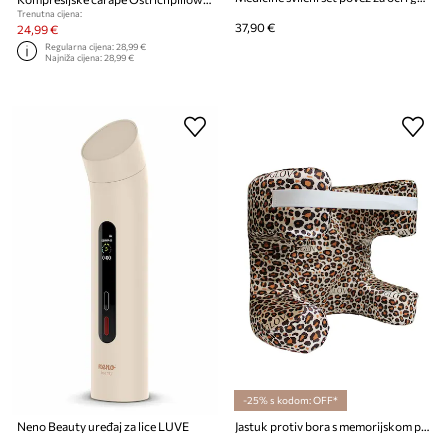
Trenutna cijena:
37,90 €
24,99 €
Regularna cijena:
28,99 €
Najniža cijena:
28,99 €
-25% s kodom: OFF*
Neno Beauty uređaj za lice LUVE
Jastuk protiv bora s memorijskom pjenom GLOV Sleeping Beauty