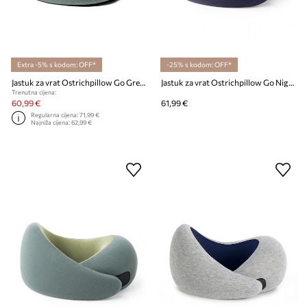
Extra -5% s kodom: OFF*
-25% s kodom: OFF*
Jastuk za vrat Ostrichpillow Go Green Moss
Jastuk za vrat Ostrichpillow Go Night Walk
Trenutna cijena:
60,99 €
61,99 €
Regularna cijena:
71,99 €
Najniža cijena:
62,99 €