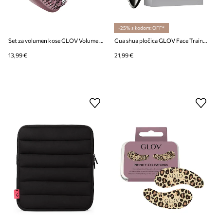
-25% s kodom: OFF*
Set za volumen kose GLOV Volume Whisperers
Gua shua pločica GLOV Face Trainer
13,99 €
21,99 €