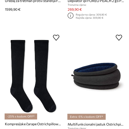
Uređaj za tretman protiv starenja FOREO FAQ 103 Diamond Set (Black Diamond)
Depilator ipl FOREO PEACH 2 go Peach
Trenutna cijena:
1599,90 €
269,90 €
Regularna cijena:
309,90 €
Najniža cijena:
309,90 €
-25% s kodom: OFF*
Extra -5% s kodom: OFF*
Kompresijske čarape Ostrichpillow Compression
Multifunkcionalni jastuk Ostrichpillow Light
Trenutna cijena: