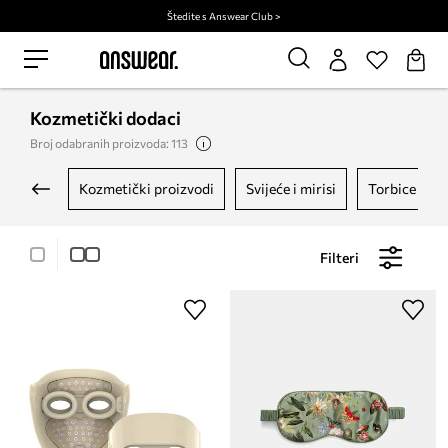
Štedite s Answear Club >
Kozmetički dodaci
Broj odabranih proizvoda: 113
kozmetički proizvodi
svijeće i mirisi
torbice za 
Filteri