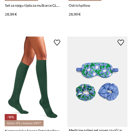
Set za njegu tijela za muškarce GLOV Smooth Duo for Man
Ostrichpillow
28,99 €
28,99 €
-13%
Extra -5% s kodom: OFF*
Medicine svileni set povez za oči i gumice za kosu
Kompresijske čarape Ostrichpillow Compression