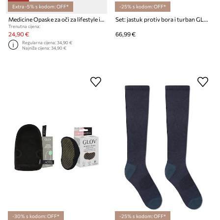
Extra -5% s kodom: OFF*
-25% s kodom: OFF*
Medicine Opaske za oči za lifestyle i putovanja
Set: jastuk protiv bora i turban GLOV Dream On, Gorgeous
Trenutna cijena:
24,90 €
66,99 €
Regularna cijena:
34,90 €
Najniža cijena:
34,90 €
-30% s kodom: OFF*
-25% s kodom: OFF*