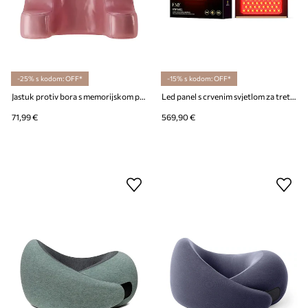
-25% s kodom: OFF*
-15% s kodom: OFF*
Jastuk protiv bora s memorijskom pjenom GLOV Sleeping Beauty
Led panel s crvenim svjetlom za tretmane lica i tijela FOREO FAQ LED Panel
71,99 €
569,90 €