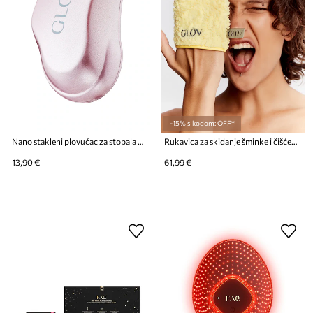
-15% s kodom: OFF*
Nano stakleni plovućac za stopala GLOV 3D NANO GLASS FOOT FILE
Rukavica za skidanje šminke i čišćenje lica samo vodom. GLOV ICONIC MITT 8-pack
13,90 €
61,99 €