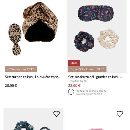
-14%
-15% s kodom: OFF*
Extra -5% s kodom: OFF*
Set: turban za kosu i plovućac za stopala GLOV Run Wild Ritual
Set: maska ​​za oči i gumice za kosu Medicine 2-pack
Trenutna cijena:
28,99 €
22,90 €
Regularna cijena:
34,90 €
Najniža cijena:
26,90 €