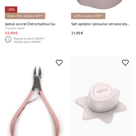
-21%
Extra -5% s kodom: OFF*
-25% s kodom: OFF*
Jastuk za vrat Ostrichpillow Go
Set: epilator i plovućac od nano stakla GLOV Bestsellers GLOV
Trenutna cijena:
53,99 €
21,99 €
Regularna cijena:
68,99 €
Najniža cijena:
68,99 €