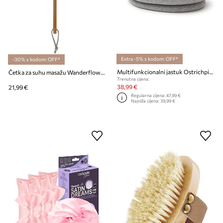
Extra -5% s kodom: OFF*
-30% s kodom: OFF*
Multifunkcionalni jastuk Ostrichpillow Light
Četka za suhu masažu Wanderflower
Trenutna cijena:
38,99 €
21,99 €
Regularna cijena:
47,99 €
Najniža cijena:
39,99 €