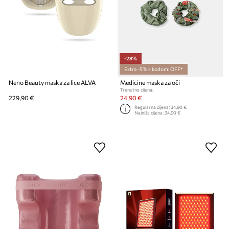
-28%
Extra -5% s kodom: OFF*
Neno Beauty maska za lice ALVA
Medicine maska za oči
Trenutna cijena:
229,90 €
24,90 €
Regularna cijena:
34,90 €
Najniža cijena:
34,90 €