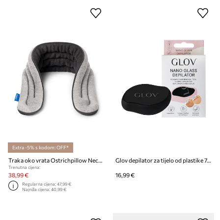
Extra -5% s kodom: OFF*
Traka oko vrata Ostrichpillow Neck Wrap
Glov depilator za tijelo od plastike 7,5 x 3,5 x 14 cm
Trenutna cijena:
38,99 €
16,99 €
Regularna cijena:
47,99 €
Najniža cijena:
40,99 €