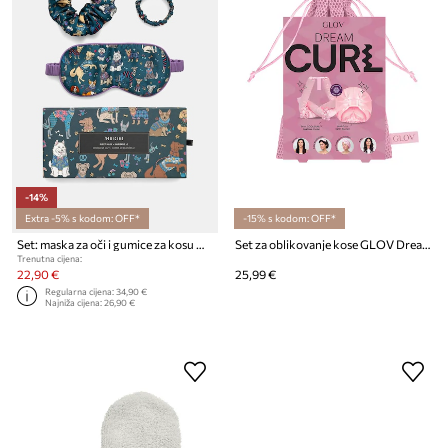
-14%
Extra -5% s kodom: OFF*
-15% s kodom: OFF*
Set: maska ​​za oči i gumice za kosu Medicine 2-pack
Set za oblikovanje kose GLOV Dream Curl
Trenutna cijena:
22,90 €
25,99 €
Regularna cijena:
34,90 €
Najniža cijena:
26,90 €