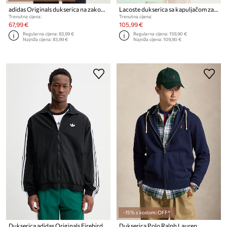
adidas Originals dukserica na zakopčavanje za muškarce
Lacoste dukserica sa kapuljačom za muškarce s pamukom
Trenutna cijena:
Trenutna cijena:
67,99 €
105,99 €
Regularna cijena:
83,99 €
Regularna cijena:
159,90 €
Najniža cijena:
83,99 €
Najniža cijena:
109,90 €
-15% s kodom: OFF*
Dukserica adidas Originals Firebird
Dukserica Polo Ralph Lauren