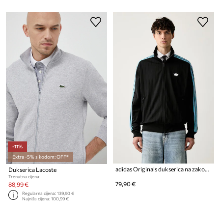
-11%
Extra -5% s kodom: OFF*
adidas Originals dukserica na zakopčavanje Firebird Drop Needle
Dukserica Lacoste
Trenutna cijena:
79,90 €
88,99 €
Regularna cijena:
139,90 €
Najniža cijena:
100,99 €