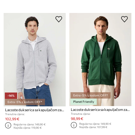
Extra -5% s kodom: OFF*
-14%
Planet Friendly
Extra -5% s kodom: OFF*
Lacoste dukserica sa kapuljačom za muškarce s pamukom
Lacoste dukserica sa kapuljačom za muškarce s pamukom
Trenutna cijena:
Trenutna cijena:
98,99 €
102,99 €
Regularna cijena:
149,90 €
Regularna cijena:
149,90 €
Najniža cijena:
107,99 €
Najniža cijena:
119,90 €