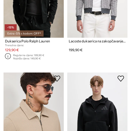
-13%
Extra -5% s kodom: OFF*
Dukserica Polo Ralph Lauren
Lacoste dukserica na zakopčavanje za muškarce
Trenutna cijena:
129,90 €
199,90 €
Regularna cijena:
189,90 €
Najniža cijena:
149,90 €