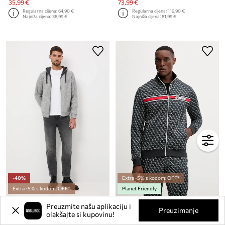
35,99 €
73,99 €
Regularna cijena:
64,90 €
Regularna cijena:
119,90 €
Najniža cijena:
38,99 €
Najniža cijena:
81,99 €
-40%
Extra -5% s kodom: OFF*
Extra -5% s kodom: OFF*
Planet Friendly
Dukserica Medicine
Dukserica Guess KORBIN
Preuzmite našu aplikaciju i
Preuzimanje
Trenutna cijena:
Trenutna cijena:
olakšajte si kupovinu!
26,90 €
69,99 €