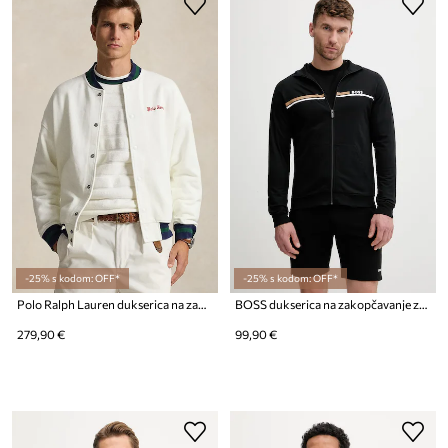
-25% s kodom: OFF*
-25% s kodom: OFF*
Polo Ralph Lauren dukserica na zakopčavanje muška
BOSS dukserica na zakopčavanje za muškarce od pamuka Authentic Jacket Z
279,90 €
99,90 €