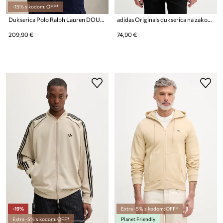
-15% s kodom: OFF*
Dukserica Polo Ralph Lauren DOUBLE KNT
adidas Originals dukserica na zakopčavanje za muškarce s pamukom
209,90 €
74,90 €
-19%
Extra -5% s kodom: OFF*
Extra -5% s kodom: OFF*
Planet Friendly