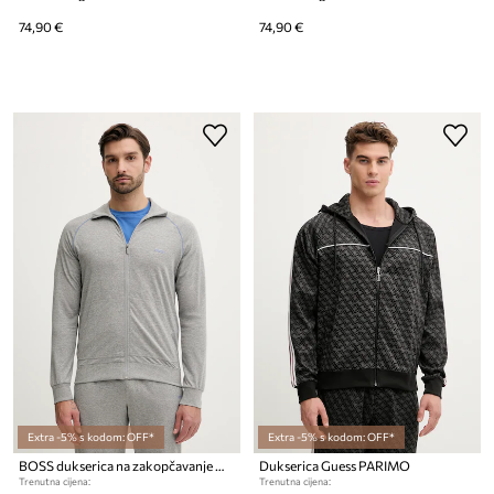
74,90 €
74,90 €
Extra -5% s kodom: OFF*
Extra -5% s kodom: OFF*
BOSS dukserica na zakopčavanje muška od pamuka s elastanom Mix&Match Jacket Z
Dukserica Guess PARIMO
Trenutna cijena:
Trenutna cijena: