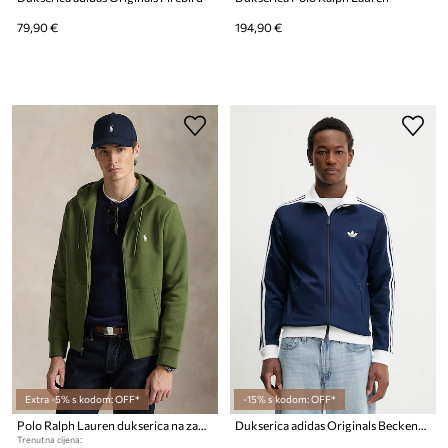
79,90 €
194,90 €
Extra -5% s kodom: OFF*
-15% s kodom: OFF*
Polo Ralph Lauren dukserica na zakopčavanje sa kapuljačom
Dukserica adidas Originals Beckenbauer
Trenutna cijena: