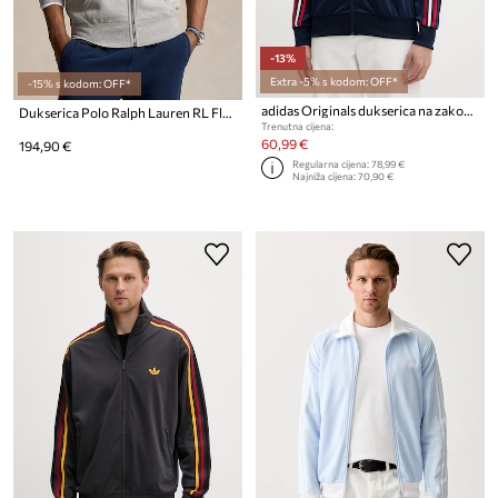
-13%
Extra -5% s kodom: OFF*
-15% s kodom: OFF*
adidas Originals dukserica na zakopčavanje za muškarce Firebird
Dukserica Polo Ralph Lauren RL Fleece Longsleeve
Trenutna cijena:
60,99 €
194,90 €
Regularna cijena:
78,99 €
Najniža cijena:
70,90 €