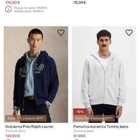
139,90 €
78,99 €
Regularna cijena:
194,90 €
Najniža cijena:
149,90 €
-10%
Extra -5% s kodom: OFF*
Extra -5% s kodom: OFF*
Dukserica Polo Ralph Lauren
Pamučna dukserica Tommy Jeans
Trenutna cijena:
Trenutna cijena:
139,90 €
61,99 €