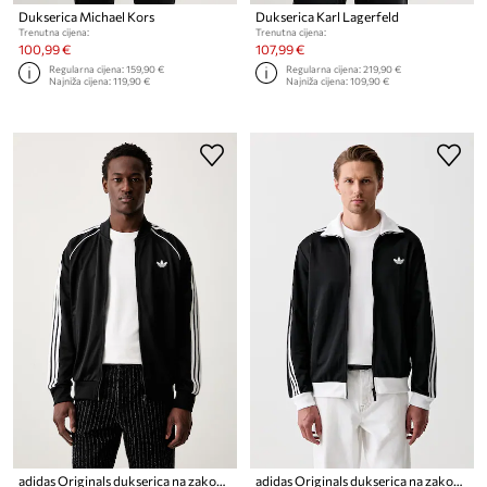
Dukserica Michael Kors
Dukserica Karl Lagerfeld
Trenutna cijena:
Trenutna cijena:
100,99 €
107,99 €
Regularna cijena:
159,90 €
Regularna cijena:
219,90 €
Najniža cijena:
119,90 €
Najniža cijena:
109,90 €
adidas Originals dukserica na zakopčavanje za muškarce
adidas Originals dukserica na zakopčavanje za muškarce Beckenbauer