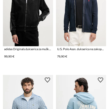
adidas Originals dukserica za muškarce traper DENIM FB TT
U.S. Polo Assn. dukserica na zakopčavanje za muškarce s pamukom DHM LB
99,90 €
79,90 €