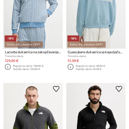
-18%
-18%
Extra -5% s kodom: OFF*
Extra -5% s kodom: OFF*
Lacoste dukserica na zakopčavanje za muškarce
Guess Jeans dukserica sa kapuljačom muška pamučna
Trenutna cijena:
Trenutna cijena:
129,90 €
51,99 €
Regularna cijena:
199,90 €
Regularna cijena:
98,90 €
Najniža cijena:
159,90 €
Najniža cijena:
63,99 €