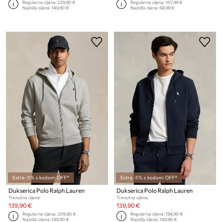
Regularna cijena:
229,90 €
Regularna cijena:
107,99 €
Najniža cijena:
149,90 €
Najniža cijena:
68,99 €
Extra -5% s kodom: OFF*
Extra -5% s kodom: OFF*
Dukserica Polo Ralph Lauren
Dukserica Polo Ralph Lauren
Trenutna cijena:
Trenutna cijena:
139,90 €
139,90 €
Regularna cijena:
209,90 €
Regularna cijena:
194,90 €
Najniža cijena:
149,90 €
Najniža cijena:
149,90 €