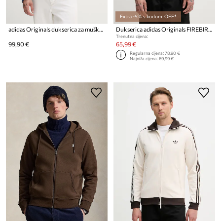
Extra -5% s kodom: OFF*
adidas Originals dukserica za muškarce traperica
Dukserica adidas Originals FIREBIRD TT
Trenutna cijena:
99,90 €
65,99 €
Regularna cijena:
78,90 €
Najniža cijena:
69,99 €