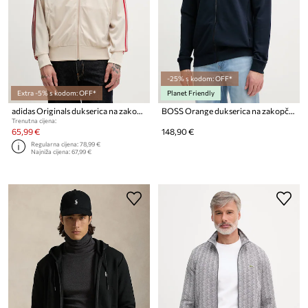
-25% s kodom: OFF*
Extra -5% s kodom: OFF*
Planet Friendly
adidas Originals dukserica na zakopčavanje za muškarce Firebird
BOSS Orange dukserica na zakopčavanje muška od pamuka Zestart
Trenutna cijena:
65,99 €
148,90 €
Regularna cijena:
78,99 €
Najniža cijena:
67,99 €