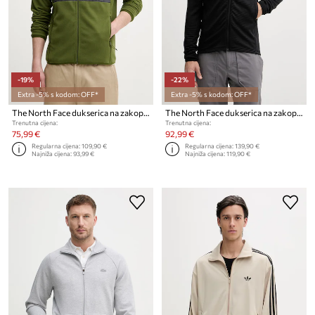
-19%
-22%
Extra -5% s kodom: OFF*
Extra -5% s kodom: OFF*
The North Face dukserica na zakopčavanje za muškarce s flisom Glacier Heavyweight
The North Face dukserica na zakopčavanje za muškarce Powergrid stormgap
Trenutna cijena:
Trenutna cijena:
75,99 €
92,99 €
Regularna cijena:
109,90 €
Regularna cijena:
139,90 €
Najniža cijena:
93,99 €
Najniža cijena:
119,90 €