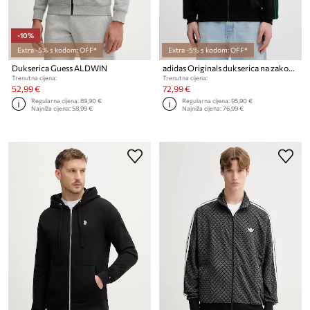
-10%
Extra -5% s kodom: OFF*
Extra -5% s kodom: OFF*
Dukserica Guess ALDWIN
adidas Originals dukserica na zakopčavanje za muškarce
Trenutna cijena:
Trenutna cijena:
52,99 €
72,99 €
Regularna cijena:
89,90 €
Regularna cijena:
95,90 €
Najniža cijena:
58,99 €
Najniža cijena:
76,99 €