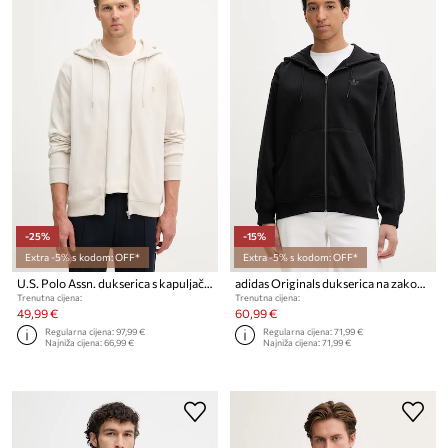
-25%
-15%
Extra -5% s kodom: OFF*
Extra -5% s kodom: OFF*
U.S. Polo Assn. dukserica s kapuljačom muška s pamukom DHM Interlock Zip
adidas Originals dukserica na zakopčavanje sa kapuljačom za muškarce s pamukom
Trenutna cijena:
Trenutna cijena:
49,99 €
60,99 €
Regularna cijena:
97,99 €
Regularna cijena:
71,99 €
Najniža cijena:
66,99 €
Najniža cijena:
71,99 €