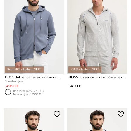
Extra -5% s kodom: OFF*
-25% s kodom: OFF*
BOSS dukserica na zakopčavanje sa kapuljačom muška s pamukom C-Spence 01
BOSS dukserica na zakopčavanje za muškarce od pamuka s elastanom Mix&Match Jacket Z
Trenutna cijena:
149,90 €
64,90 €
Regularna cijena:
229,90 €
Najniža cijena:
159,90 €