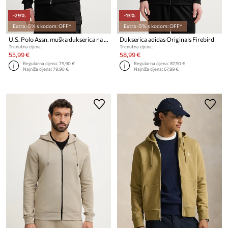
-29%
-13%
Extra -5% s kodom: OFF*
Extra -5% s kodom: OFF*
U.S. Polo Assn. muška dukserica na zakopčavanje s pamukom DHM LB
Dukserica adidas Originals Firebird
Trenutna cijena:
Trenutna cijena:
55,99 €
58,99 €
Regularna cijena:
79,90 €
Regularna cijena:
87,90 €
Najniža cijena:
79,90 €
Najniža cijena:
67,99 €