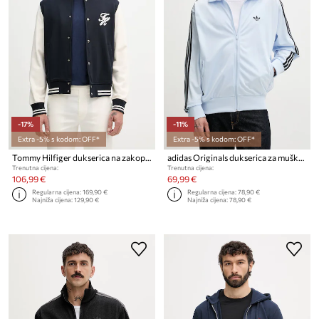
-17%
-11%
Extra -5% s kodom: OFF*
Extra -5% s kodom: OFF*
Tommy Hilfiger dukserica na zakopčavanje muška od pamuka
adidas Originals dukserica za muškarce Firebird
Trenutna cijena:
Trenutna cijena:
106,99 €
69,99 €
Regularna cijena:
169,90 €
Regularna cijena:
78,90 €
Najniža cijena:
129,90 €
Najniža cijena:
78,90 €