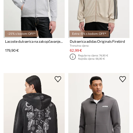
-25% s kodom: OFF*
Extra -5% s kodom: OFF*
Lacoste dukserica na zakopčavanje za muškarce
Dukserica adidas Originals Firebird
Trenutna cijena:
179,90 €
62,99 €
Regularna cijena:
74,90 €
Najniža cijena:
66,90 €