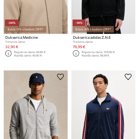
-34%
-14%
Extra -5% s kodom: OFF*
Extra -5% s kodom: OFF*
Dukserica Medicine
Dukserica adidas Z.N.E
Trenutna cijena:
Trenutna cijena:
32,90 €
76,99 €
Regularna cijena:
49,90 €
Regularna cijena:
109,90 €
Najniža cijena:
49,90 €
Najniža cijena:
89,99 €