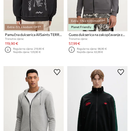
Extra -5% s kodom: OFF*
Extra -5% s kodom: OFF*
Planet Friendly
Pamučna dukserica AllSaints TERRA
Guess dukserica na zakopčavanje za muškarce s pamukom MICKEY
Trenutna cijena:
Trenutna cijena:
119,90 €
57,99 €
Regularna cijena:
219,90 €
Regularna cijena:
98,90 €
Najniža cijena:
129,90 €
Najniža cijena:
63,99 €