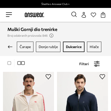
Štedite s Answear Club >
Muški Gornji dio trenirke
Broj odabranih proizvoda: 846
čarape
donje rublje
dukserice
hlače
ja
Filteri