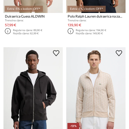
Extra -5% s kodom: OFF*
Extra -5% s kodom: OFF*
Dukserica Guess ALDWIN
Polo Ralph Lauren dukserica na zakopčavanje sa kapuljačom
Trenutna cijena:
Trenutna cijena:
57,99 €
139,90 €
Regularna cijena:
89,90 €
Regularna cijena:
194,90 €
Najniža cijena:
62,99 €
Najniža cijena:
149,90 €
-13%