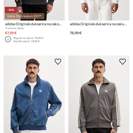
-13%
Extra -5% s kodom: OFF*
adidas Originals dukserica na zakopčavanje za muškarce Firebird
adidas Originals dukserica na zakopčavanje za muškarce Beckenbauer
Trenutna cijena:
67,99 €
78,99 €
Regularna cijena:
78,99 €
Najniža cijena:
78,99 €