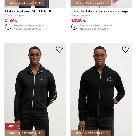
Extra -5% s kodom: OFF*
Extra -5% s kodom: OFF*
Dukserica Levi's AUTHENTIC
Lacoste dukserica na zakopčavanje za muškarce
Trenutna cijena:
Trenutna cijena:
51,99 €
129,90 €
Regularna cijena:
84,90 €
Regularna cijena:
169,90 €
Najniža cijena:
56,99 €
Najniža cijena:
149,90 €
-15%
Extra -5% s kodom: OFF*
Extra -5% s kodom: OFF*