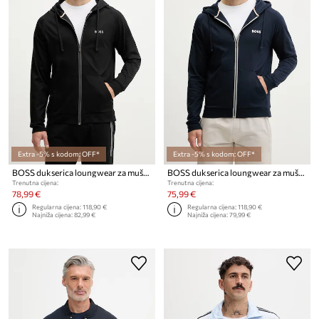
Extra -5% s kodom: OFF*
Extra -5% s kodom: OFF*
BOSS dukserica loungwear za muškarce od pamuka Authentic Jacket H
BOSS dukserica loungwear za muškarce od pamuka Authentic Jacket H
Trenutna cijena:
Trenutna cijena:
78,99 €
75,99 €
Regularna cijena:
118,90 €
Regularna cijena:
118,90 €
Najniža cijena:
82,99 €
Najniža cijena:
79,99 €