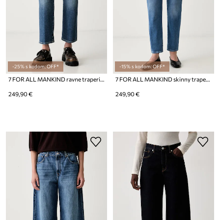
-25% s kodom: OFF*
-15% s kodom: OFF*
7 FOR ALL MANKIND ravne traperice za žene
7 FOR ALL MANKIND skinny traperice za žene
249,90 €
249,90 €