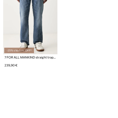
-25% s kodom: OFF*
7 FOR ALL MANKIND straight traperice za muškarce
239,90 €