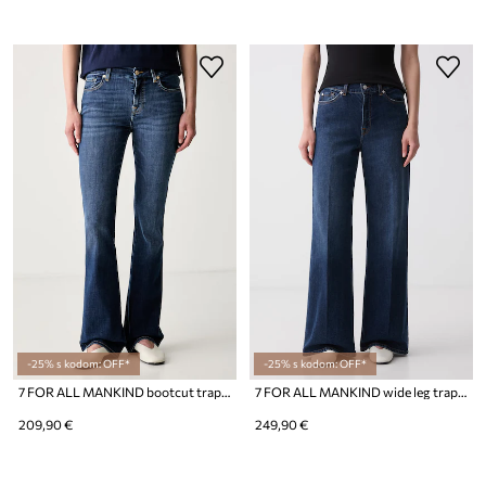
-25% s kodom: OFF*
-25% s kodom: OFF*
7 FOR ALL MANKIND bootcut traperice za žene
7 FOR ALL MANKIND wide leg traperice za žene
209,90 €
249,90 €