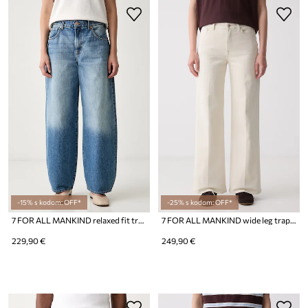
-15% s kodom: OFF*
-25% s kodom: OFF*
7 FOR ALL MANKIND relaxed fit traperice za žene
7 FOR ALL MANKIND wide leg traperice za žene
229,90 €
249,90 €