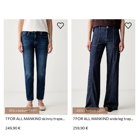
-15% s kodom: OFF*
-25% s kodom: OFF*
7 FOR ALL MANKIND skinny traperice za žene
7 FOR ALL MANKIND wide leg traperice za žene
249,90 €
259,90 €