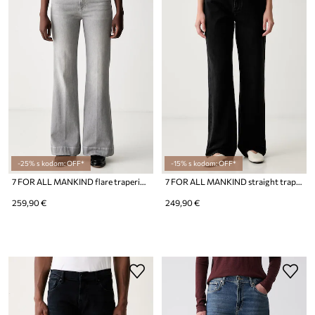
-25% s kodom: OFF*
-15% s kodom: OFF*
7 FOR ALL MANKIND flare traperice za žene
7 FOR ALL MANKIND straight traperice za žene
259,90 €
249,90 €