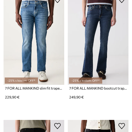
-25% s kodom: OFF*
-25% s kodom: OFF*
7 FOR ALL MANKIND slim fit traperice za muškarce
7 FOR ALL MANKIND bootcut traperice za žene
229,90 €
249,90 €