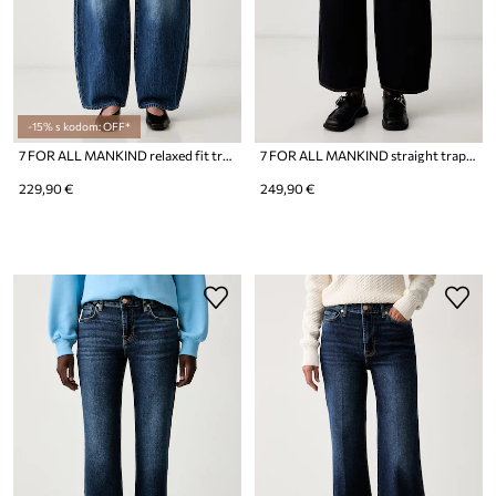
-15% s kodom: OFF*
7 FOR ALL MANKIND relaxed fit traperice za žene
7 FOR ALL MANKIND straight traperice za žene
229,90 €
249,90 €