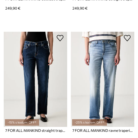
249,90 €
249,90 €
-15% s kodom: OFF*
-25% s kodom: OFF*
7 FOR ALL MANKIND straight traperice za žene
7 FOR ALL MANKIND ravne traperice za žene