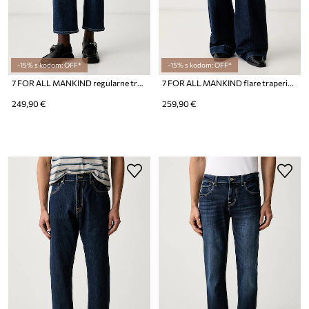
-15% s kodom: OFF*
-15% s kodom: OFF*
7 FOR ALL MANKIND regularne traperice za žene
7 FOR ALL MANKIND flare traperice za žene
249,90 €
259,90 €