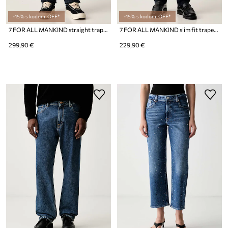
-15% s kodom: OFF*
-15% s kodom: OFF*
7 FOR ALL MANKIND straight traperice za muškarce
7 FOR ALL MANKIND slim fit traperice za muškarce
299,90 €
229,90 €