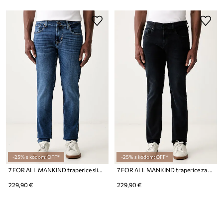
-25% s kodom: OFF*
-25% s kodom: OFF*
7 FOR ALL MANKIND traperice slim taper za muškarce
7 FOR ALL MANKIND traperice za muškarce
229,90 €
229,90 €