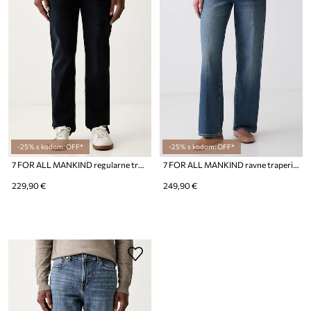
-25% s kodom: OFF*
-25% s kodom: OFF*
7 FOR ALL MANKIND regularne traperice za muškarce
7 FOR ALL MANKIND ravne traperice za žene
229,90 €
249,90 €