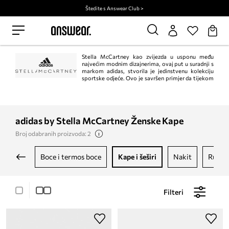
Štedite s Answear Club >
Stella McCartney kao zvijezda u usponu među
najvećim modnim dizajnerima, ovaj put u suradnji s
markom adidas, stvorila je jedinstvenu kolekciju
sportske odjeće. Ovo je savršen primjer da tijekom
vježbanja možete izgledati moderno i ženstveno. Adidas kolekcija Stella
McCartney učinit će da se osjećate posebno i ugodno tijekom svakog
treninga.
adidas by Stella McCartney Ženske Kape
Broj odabranih proizvoda: 2
boce i termos boce
kape i šeširi
nakit
ruksa
Filteri