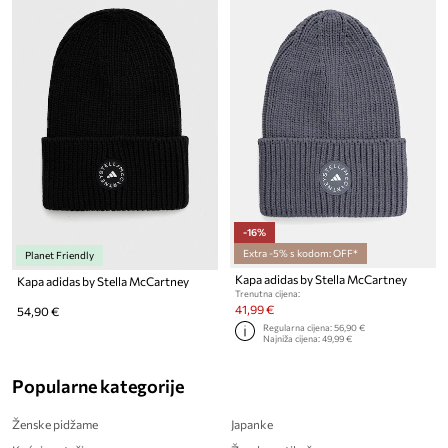
-16%
Extra -5% s kodom: OFF*
Planet Friendly
Kapa adidas by Stella McCartney
Kapa adidas by Stella McCartney
Trenutna cijena:
41,99 €
54,90 €
Regularna cijena:
56,90 €
Najniža cijena:
49,99 €
Popularne kategorije
Ženske pidžame
Japanke