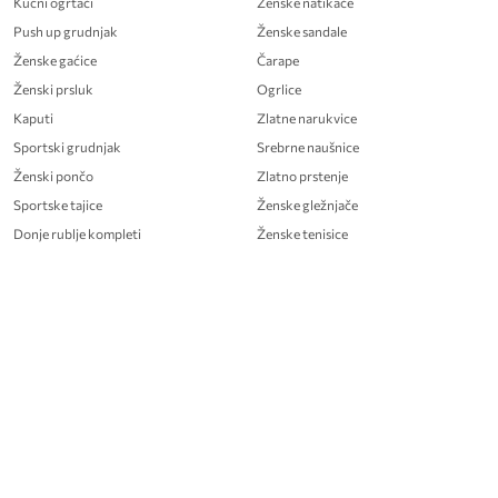
Kućni ogrtači
Ženske natikače
Push up grudnjak
Ženske sandale
Ženske gaćice
Čarape
Ženski prsluk
Ogrlice
Kaputi
Zlatne narukvice
Sportski grudnjak
Srebrne naušnice
Ženski pončo
Zlatno prstenje
Sportske tajice
Ženske gležnjače
Donje rublje kompleti
Ženske tenisice