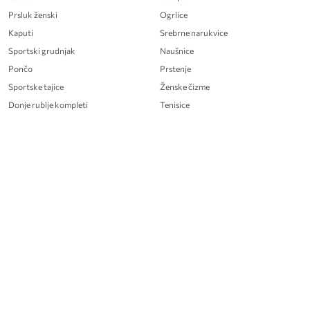
Prsluk ženski
Ogrlice
Kaputi
Srebrne narukvice
Sportski grudnjak
Naušnice
Pončo
Prstenje
Sportske tajice
Ženske čizme
Donje rublje kompleti
Tenisice