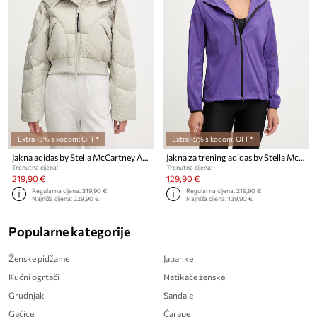
Extra -5% s kodom: OFF*
Extra -5% s kodom: OFF*
Jakna adidas by Stella McCartney ASMC Crop
Jakna za trening adidas by Stella McCartney
Trenutna cijena:
Trenutna cijena:
219,90 €
129,90 €
Regularna cijena:
319,90 €
Regularna cijena:
219,90 €
Najniža cijena:
229,90 €
Najniža cijena:
139,90 €
Popularne kategorije
Ženske pidžame
Japanke
Kućni ogrtači
Natikače ženske
Grudnjak
Sandale
Gaćice
Čarape