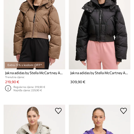
Extra -5% s kodom: OFF*
Jakna adidas by Stella McCartney ASMC Crop
Jakna adidas by Stella McCartney ASMC Crop
Trenutna cijena:
219,90 €
309,90 €
Regularna cijena:
319,90 €
Najniža cijena:
229,90 €