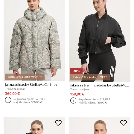
-10%
Extra -5% s kodom: OFF*
Extra -5% s kodom: OFF*
Jakna adidas by Stella McCartney
Jakna za trening adidas by Stella McCartney
Trenutna cijena:
Trenutna cijena:
369,90 €
169,90 €
Regularna cijena:
549,90 €
Regularna cijena:
219,90 €
Najniža cijena:
389,90 €
Najniža cijena:
189,90 €