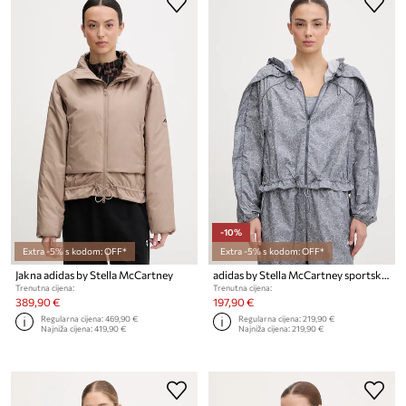
-10%
Extra -5% s kodom: OFF*
Extra -5% s kodom: OFF*
Jakna adidas by Stella McCartney
adidas by Stella McCartney sportska jakna ženska
Trenutna cijena:
Trenutna cijena:
389,90 €
197,90 €
Regularna cijena:
469,90 €
Regularna cijena:
219,90 €
Najniža cijena:
419,90 €
Najniža cijena:
219,90 €