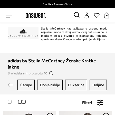
Štedite s Answear Club >
Stella McCartney kao zvijezda u usponu među
najvećim modnim dizajnerima, ovaj put u suradnji s
markom adidas, stvorila je jedinstvenu kolekciju
sportske odjeće. Ovo je savršen primjer da tijekom
vježbanja možete izgledati moderno i ženstveno. Adidas kolekcija Stella
McCartney učinit će da se osjećate posebno i ugodno tijekom svakog
treninga.
adidas by Stella McCartney Ženske Kratke
jakne
Broj odabranih proizvoda: 10
čarape
donje rublje
dukserice
haljine
Filteri