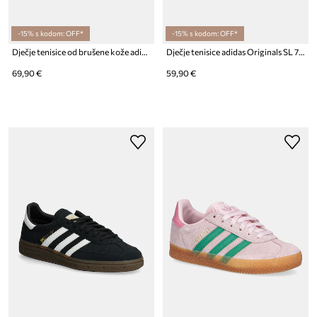
-15% s kodom: OFF*
-15% s kodom: OFF*
Dječje tenisice od brušene kože adidas Originals HANDBALL SPEZIAL
Dječje tenisice adidas Originals SL 72 RS
69,90 €
59,90 €