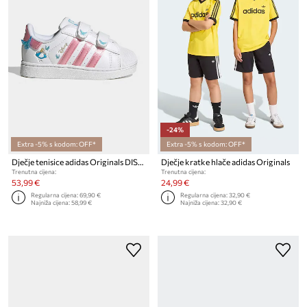
-24%
Extra -5% s kodom: OFF*
Extra -5% s kodom: OFF*
Dječje tenisice adidas Originals DISNEY SUPERSTAR II
Dječje kratke hlače adidas Originals
Trenutna cijena:
Trenutna cijena:
53,99 €
24,99 €
Regularna cijena:
69,90 €
Regularna cijena:
32,90 €
Najniža cijena:
58,99 €
Najniža cijena:
32,90 €