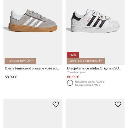
-10%
-15% s kodom: OFF*
Extra -5% s kodom: OFF*
Dječje tenisice od brušene kože adidas Originals HANDBALL SPEZIAL
Dječje tenisice adidas Originals SUPERSTAR II
Trenutna cijena:
59,90 €
60,99 €
Regularna cijena:
79,90 €
Najniža cijena:
67,99 €