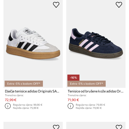
-10%
Extra -5% s kodom: OFF*
Extra -5% s kodom: OFF*
Dječje tenisice adidas Originals SAMBA XLG
Tenisice od brušene kože adidas Originals HANDBALL SPEZIAL
Trenutna cijena:
Trenutna cijena:
72,99 €
71,90 €
Regularna cijena:
99,90 €
Regularna cijena:
79,90 €
Najniža cijena:
75,99 €
Najniža cijena:
79,90 €