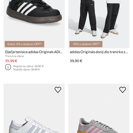
Extra -5% s kodom: OFF*
-15% s kodom: OFF*
Dječje tenisice adidas Originals ADIFOM SAMBA 360
adidas Originals donji dio trenirke za djecu s pamukom
Trenutna cijena:
35,99 €
39,90 €
Regularna cijena:
49,90 €
Najniža cijena:
38,99 €