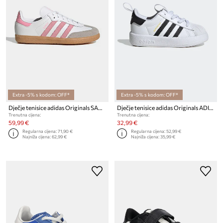
Extra -5% s kodom: OFF*
Extra -5% s kodom: OFF*
Dječje tenisice adidas Originals SAMBA OG
Dječje tenisice adidas Originals ADIFOM SUPERSTAR 360
Trenutna cijena:
Trenutna cijena:
59,99 €
32,99 €
Regularna cijena:
71,90 €
Regularna cijena:
52,99 €
Najniža cijena:
62,99 €
Najniža cijena:
35,99 €