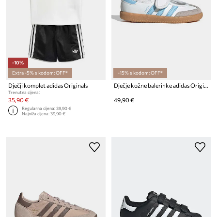
-10%
Extra -5% s kodom: OFF*
-15% s kodom: OFF*
Dječji komplet adidas Originals
Dječje kožne balerinke adidas Originals SAMBA JANE
Trenutna cijena:
35,90 €
49,90 €
Regularna cijena:
39,90 €
Najniža cijena:
39,90 €