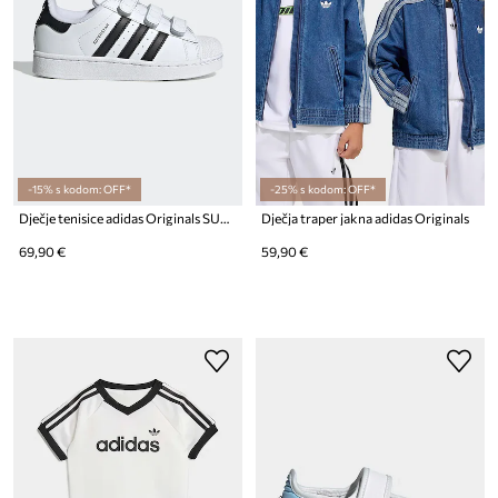
-15% s kodom: OFF*
-25% s kodom: OFF*
Dječje tenisice adidas Originals SUPERSTAR II
Dječja traper jakna adidas Originals
69,90 €
59,90 €