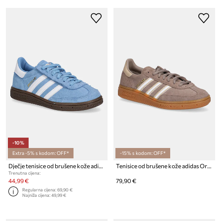
-10%
Extra -5% s kodom: OFF*
-15% s kodom: OFF*
Dječje tenisice od brušene kože adidas Originals HANDBALL SPEZIAL
Tenisice od brušene kože adidas Originals HANDBALL SPEZIAL
Trenutna cijena:
44,99 €
79,90 €
Regularna cijena:
69,90 €
Najniža cijena:
49,99 €