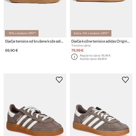
-15% s kodom: OFF*
Extra -5% s kodom: OFF*
Dječje tenisice od brušene kože adidas Originals HANDBALL SPEZIAL
Dječje kožne tenisice adidas Originals SAMBA OG
Trenutna cijena:
69,90 €
79,99 €
Regularna cijena:
95,99 €
Najniža cijena:
84,99 €