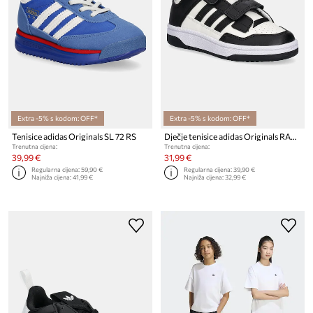
Extra -5% s kodom: OFF*
Extra -5% s kodom: OFF*
Tenisice adidas Originals SL 72 RS
Dječje tenisice adidas Originals RAPID COURT
Trenutna cijena:
Trenutna cijena:
39,99 €
31,99 €
Regularna cijena:
59,90 €
Regularna cijena:
39,90 €
Najniža cijena:
41,99 €
Najniža cijena:
32,99 €