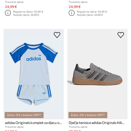
Trenutna cijena:
Trenutna cijena:
24,99 €
24,99 €
Regularna cijena:
30,90 €
Regularna cijena:
30,90 €
Najniža cijena:
26,99 €
Najniža cijena:
26,99 €
Extra -5% s kodom: OFF*
Extra -5% s kodom: OFF*
adidas Originals komplet za djecu od pamuka
Dječje tenisice adidas Originals HANDBALL SPEZIAL
Trenutna cijena:
Trenutna cijena: