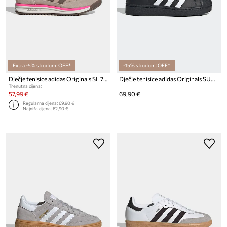
Extra -5% s kodom: OFF*
-15% s kodom: OFF*
Dječje tenisice adidas Originals SL 72 RS
Dječje tenisice adidas Originals SUPERSTAR II
Trenutna cijena:
57,99 €
69,90 €
Regularna cijena:
69,90 €
Najniža cijena:
62,90 €