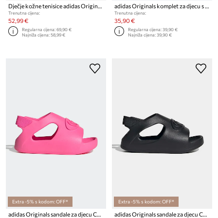
Dječje kožne tenisice adidas Originals SAMBA OG
adidas Originals komplet za djecu s pamukom
Trenutna cijena:
Trenutna cijena:
52,99 €
35,90 €
Regularna cijena:
69,90 €
Regularna cijena:
39,90 €
Najniža cijena:
58,99 €
Najniža cijena:
39,90 €
Extra -5% s kodom: OFF*
Extra -5% s kodom: OFF*
adidas Originals sandale za djecu CAMPUS 00s FOAM SLIDE
adidas Originals sandale za djecu CAMPUS 00s FOAM SLIDE