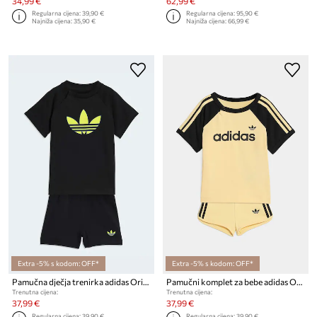
34,99 €
62,99 €
Regularna cijena:
39,90 €
Regularna cijena:
95,90 €
Najniža cijena:
35,90 €
Najniža cijena:
66,99 €
Extra -5% s kodom: OFF*
Extra -5% s kodom: OFF*
Pamučna dječja trenirka adidas Originals
Pamučni komplet za bebe adidas Originals
Trenutna cijena:
Trenutna cijena:
37,99 €
37,99 €
Regularna cijena:
39,90 €
Regularna cijena:
39,90 €