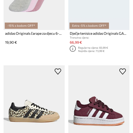
-15% s kodom: OFF*
Extra -5% s kodom: OFF*
adidas Originals čarape za djecu 6-pack
Dječje tenisice adidas Originals GAZELLE BOLD
Trenutna cijena:
19,90 €
66,99 €
Regularna cijena:
83,99 €
Najniža cijena:
73,99 €