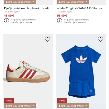
Extra -5% s kodom: OFF*
Extra -5% s kodom: OFF*
Dječje tenisice od brušene kože adidas Originals GAZELLE
adidas Originals SAMBA OG tenisice za djecu od kože
Trenutna cijena:
Trenutna cijena:
48,99 €
58,99 €
Regularna cijena:
69,90 €
Regularna cijena:
69,90 €
Najniža cijena:
54,99 €
Najniža cijena:
69,90 €
-10%
-10%
Extra -5% s kodom: OFF*
Extra -5% s kodom: OFF*