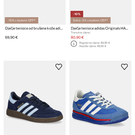
-10%
-15% s kodom: OFF*
Extra -5% s kodom: OFF*
Dječje tenisice od brušene kože adidas Originals HANDBALL SPEZIAL
Dječje tenisice adidas Originals HANDBALL SPEZIAL
Trenutna cijena:
69,90 €
80,90 €
Regularna cijena:
89,90 €
Najniža cijena:
89,90 €