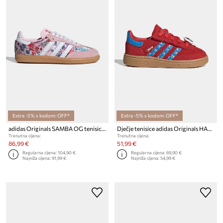
Extra -5% s kodom: OFF*
Extra -5% s kodom: OFF*
adidas Originals SAMBA OG tenisice za djecu
Dječje tenisice adidas Originals HANDBALL SPEZIAL
Trenutna cijena:
Trenutna cijena:
86,99 €
51,99 €
Regularna cijena:
104,90 €
Regularna cijena:
69,90 €
Najniža cijena:
91,99 €
Najniža cijena:
54,99 €