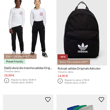
Extra -5% s kodom: OFF*
-10%
Planet Friendly
Extra -5% s kodom: OFF*
Dječji donji dio trenirke adidas Originals PANTS
Ruksak adidas Originals Adicolor
Trenutna cijena:
Trenutna cijena:
26,99 €
24,90 €
Regularna cijena:
39,90 €
Regularna cijena:
27,90 €
Najniža cijena:
28,99 €
Najniža cijena:
27,90 €