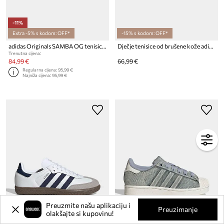
-11%
Extra -5% s kodom: OFF*
-15% s kodom: OFF*
adidas Originals SAMBA OG tenisice za djecu
Dječje tenisice od brušene kože adidas Originals CAMPUS 00s
Trenutna cijena:
84,99 €
66,99 €
Regularna cijena:
95,99 €
Najniža cijena:
95,99 €
Preuzmite našu aplikaciju i
Preuzimanje
olakšajte si kupovinu!