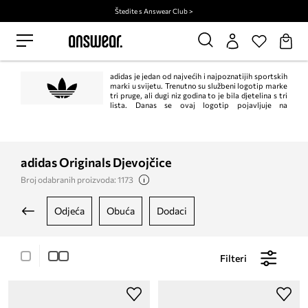
Štedite s Answear Club >
adidas je jedan od najvećih i najpoznatijih sportskih
marki u svijetu. Trenutno su službeni logotip marke
tri pruge, ali dugi niz godina to je bila djetelina s tri
lista. Danas se ovaj logotip pojavljuje na
proizvodima adidas Originals linije u retro atmosferi i odnose se na
najpoznatije modele marke stvorene između 1940-ih i 1980-ih.
adidas Originals Djevojčice
Broj odabranih proizvoda: 1173
odjeća
obuća
dodaci
Filteri