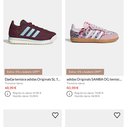
Extra -5% s kodom: OFF*
Extra -5% s kodom: OFF*
Dječje tenisice adidas Originals SL 72 RS
adidas Originals SAMBA OG tenisice za djecu
Trenutna cijena:
Trenutna cijena:
48,99 €
60,99 €
Regularna cijena:
61,90 €
Regularna cijena:
79,90 €
Najniža cijena:
53,99 €
Najniža cijena:
64,99 €