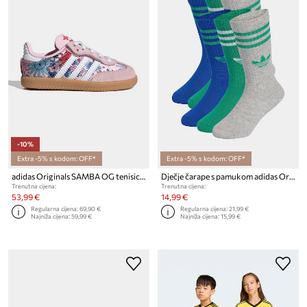
-10%
Extra -5% s kodom: OFF*
Extra -5% s kodom: OFF*
adidas Originals SAMBA OG tenisice za djecu
Dječje čarape s pamukom adidas Originals 6-pack
Trenutna cijena:
Trenutna cijena:
53,99 €
14,99 €
Regularna cijena:
69,90 €
Regularna cijena:
21,99 €
Najniža cijena:
59,99 €
Najniža cijena:
15,99 €