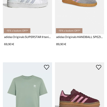
-15% s kodom: OFF*
-15% s kodom: OFF*
adidas Originals SUPERSTAR II tenisice za djecu od brušene kože
adidas Originals HANDBALL SPEZIAL tenisice za djecu od brušene kože
69,90 €
89,90 €