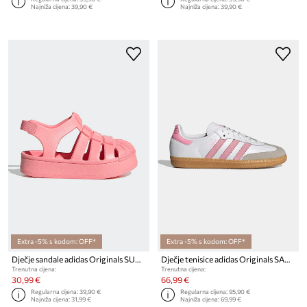
Najniža cijena:
39,90 €
Najniža cijena:
39,90 €
Extra -5% s kodom: OFF*
Extra -5% s kodom: OFF*
Dječje sandale adidas Originals SUPERSTAR SANDAL
Dječje tenisice adidas Originals SAMBA OG
Trenutna cijena:
Trenutna cijena:
30,99 €
66,99 €
Regularna cijena:
39,90 €
Regularna cijena:
95,90 €
Najniža cijena:
31,99 €
Najniža cijena:
69,99 €