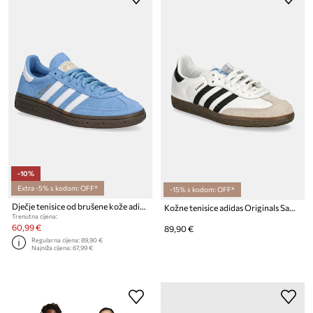
-10%
Extra -5% s kodom: OFF*
-15% s kodom: OFF*
Dječje tenisice od brušene kože adidas Originals HANDBALL SPEZIAL
Kožne tenisice adidas Originals Samba OG
Trenutna cijena:
60,99 €
89,90 €
Regularna cijena:
89,90 €
Najniža cijena:
67,99 €