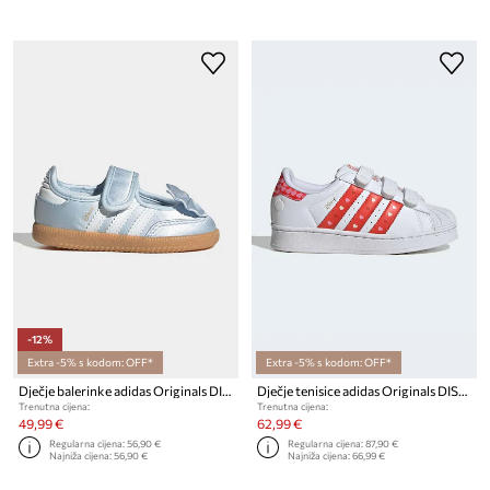
-12%
Extra -5% s kodom: OFF*
Extra -5% s kodom: OFF*
Dječje balerinke adidas Originals DISNEY SAMBA JANE
Dječje tenisice adidas Originals DISNEY SUPERSTAR LED LIGHTS
Trenutna cijena:
Trenutna cijena:
49,99 €
62,99 €
Regularna cijena:
56,90 €
Regularna cijena:
87,90 €
Najniža cijena:
56,90 €
Najniža cijena:
66,99 €