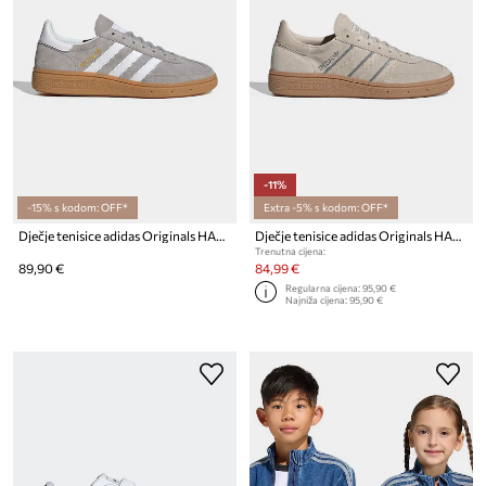
-11%
-15% s kodom: OFF*
Extra -5% s kodom: OFF*
Dječje tenisice adidas Originals HANDBALL SPEZIAL
Dječje tenisice adidas Originals HANDBALL SPEZIAL
Trenutna cijena:
89,90 €
84,99 €
Regularna cijena:
95,90 €
Najniža cijena:
95,90 €