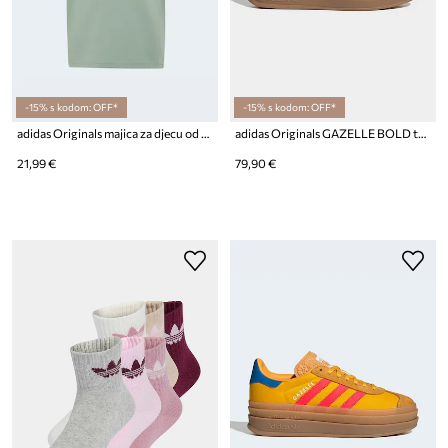
-15% s kodom: OFF*
-15% s kodom: OFF*
adidas Originals majica za djecu od pamuka
adidas Originals GAZELLE BOLD tenisice za djecu od brušene kože
21,99 €
79,90 €