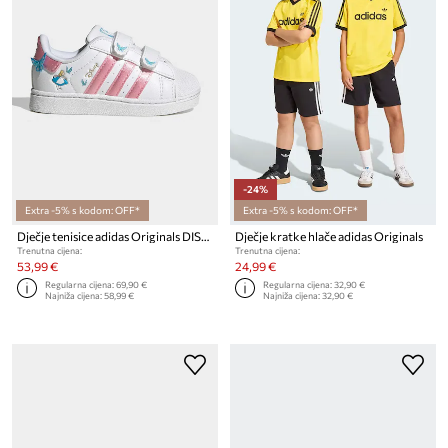
-24%
Extra -5% s kodom: OFF*
Extra -5% s kodom: OFF*
Dječje tenisice adidas Originals DISNEY SUPERSTAR II
Dječje kratke hlače adidas Originals
Trenutna cijena:
Trenutna cijena:
53,99 €
24,99 €
Regularna cijena:
69,90 €
Regularna cijena:
32,90 €
Najniža cijena:
58,99 €
Najniža cijena:
32,90 €