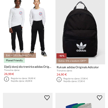
Extra -5% s kodom: OFF*
-10%
Planet Friendly
Extra -5% s kodom: OFF*
Dječji donji dio trenirke adidas Originals PANTS
Ruksak adidas Originals Adicolor
Trenutna cijena:
Trenutna cijena:
26,99 €
24,90 €
Regularna cijena:
39,90 €
Regularna cijena:
27,90 €
Najniža cijena:
28,99 €
Najniža cijena:
27,90 €