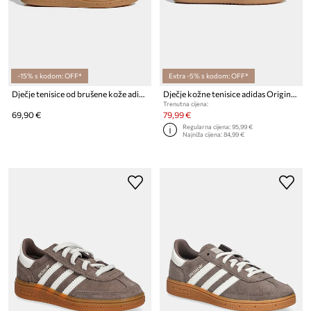
-15% s kodom: OFF*
Extra -5% s kodom: OFF*
Dječje tenisice od brušene kože adidas Originals HANDBALL SPEZIAL
Dječje kožne tenisice adidas Originals SAMBA OG
Trenutna cijena:
69,90 €
79,99 €
Regularna cijena:
95,99 €
Najniža cijena:
84,99 €