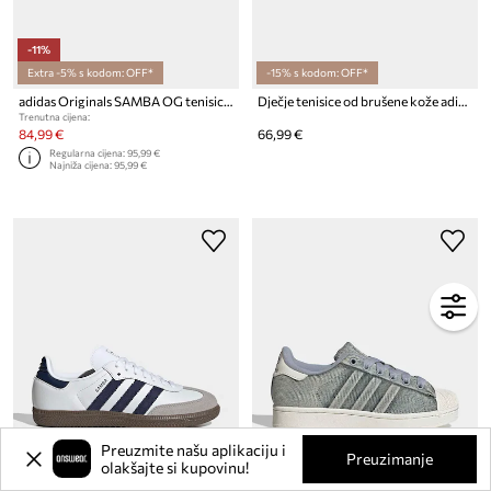
-11%
Extra -5% s kodom: OFF*
-15% s kodom: OFF*
adidas Originals SAMBA OG tenisice za djecu
Dječje tenisice od brušene kože adidas Originals CAMPUS 00s
Trenutna cijena:
84,99 €
66,99 €
Regularna cijena:
95,99 €
Najniža cijena:
95,99 €
Preuzmite našu aplikaciju i
Preuzimanje
olakšajte si kupovinu!