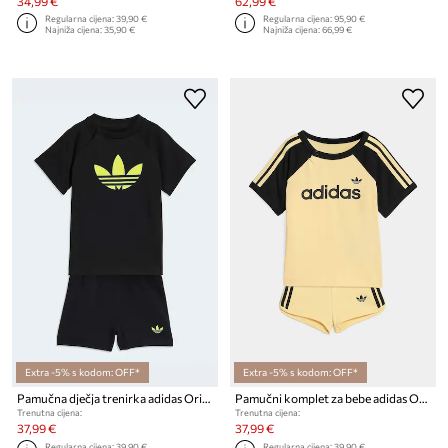
34,99 €
62,99 €
Regularna cijena:
39,90 €
Regularna cijena:
95,90 €
Najniža cijena:
35,90 €
Najniža cijena:
66,99 €
Extra -5% s kodom: OFF*
Extra -5% s kodom: OFF*
Pamučna dječja trenirka adidas Originals
Pamučni komplet za bebe adidas Originals
Trenutna cijena:
Trenutna cijena:
37,99 €
37,99 €
Regularna cijena:
39,90 €
Regularna cijena:
39,90 €