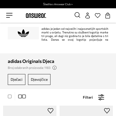
Štedite s Answear Club >
adidas je jedan od najvećih i najpoznatijih sportskih
marki u svijetu. Trenutno su službeni logotip marke
tri pruge, ali dugi niz godina to je bila djetelina s tri
lista. Danas se ovaj logotip pojavljuje na
proizvodima adidas Originals linije u retro atmosferi i odnose se na
najpoznatije modele marke stvorene između 1940-ih i 1980-ih.
adidas Originals Djeca
Broj odabranih proizvoda: 1183
dječaci
djevojčice
Filteri