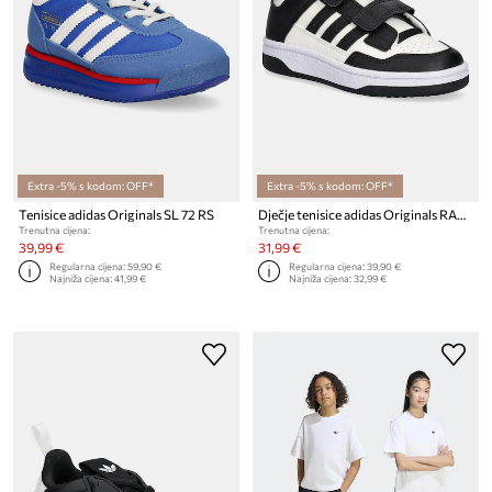
Extra -5% s kodom: OFF*
Extra -5% s kodom: OFF*
Tenisice adidas Originals SL 72 RS
Dječje tenisice adidas Originals RAPID COURT
Trenutna cijena:
Trenutna cijena:
39,99 €
31,99 €
Regularna cijena:
59,90 €
Regularna cijena:
39,90 €
Najniža cijena:
41,99 €
Najniža cijena:
32,99 €