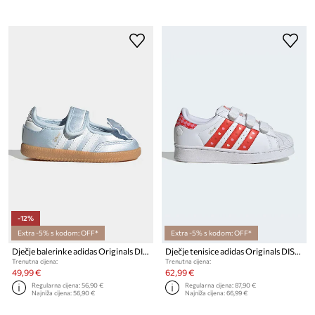
-12%
Extra -5% s kodom: OFF*
Extra -5% s kodom: OFF*
Dječje balerinke adidas Originals DISNEY SAMBA JANE
Dječje tenisice adidas Originals DISNEY SUPERSTAR LED LIGHTS
Trenutna cijena:
Trenutna cijena:
49,99 €
62,99 €
Regularna cijena:
56,90 €
Regularna cijena:
87,90 €
Najniža cijena:
56,90 €
Najniža cijena:
66,99 €