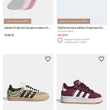
-15% s kodom: OFF*
Extra -5% s kodom: OFF*
adidas Originals čarape za djecu 6-pack
Dječje tenisice adidas Originals GAZELLE BOLD
Trenutna cijena:
19,90 €
66,99 €
Regularna cijena:
83,99 €
Najniža cijena:
73,99 €