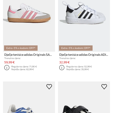
Extra -5% s kodom: OFF*
Extra -5% s kodom: OFF*
Dječje tenisice adidas Originals SAMBA OG
Dječje tenisice adidas Originals ADIFOM SUPERSTAR 360
Trenutna cijena:
Trenutna cijena:
59,99 €
32,99 €
Regularna cijena:
71,90 €
Regularna cijena:
52,99 €
Najniža cijena:
62,99 €
Najniža cijena:
35,99 €