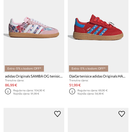
Extra -5% s kodom: OFF*
Extra -5% s kodom: OFF*
adidas Originals SAMBA OG tenisice za djecu
Dječje tenisice adidas Originals HANDBALL SPEZIAL
Trenutna cijena:
Trenutna cijena:
86,99 €
51,99 €
Regularna cijena:
104,90 €
Regularna cijena:
69,90 €
Najniža cijena:
91,99 €
Najniža cijena:
54,99 €