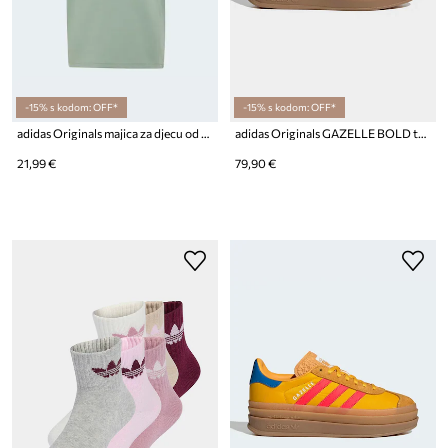
-15% s kodom: OFF*
-15% s kodom: OFF*
adidas Originals majica za djecu od pamuka
adidas Originals GAZELLE BOLD tenisice za djecu od brušene kože
21,99 €
79,90 €