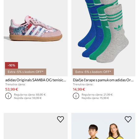
-10%
Extra -5% s kodom: OFF*
Extra -5% s kodom: OFF*
adidas Originals SAMBA OG tenisice za djecu
Dječje čarape s pamukom adidas Originals 6-pack
Trenutna cijena:
Trenutna cijena:
53,99 €
14,99 €
Regularna cijena:
69,90 €
Regularna cijena:
21,99 €
Najniža cijena:
59,99 €
Najniža cijena:
15,99 €