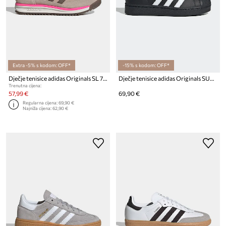
Extra -5% s kodom: OFF*
-15% s kodom: OFF*
Dječje tenisice adidas Originals SL 72 RS
Dječje tenisice adidas Originals SUPERSTAR II
Trenutna cijena:
57,99 €
69,90 €
Regularna cijena:
69,90 €
Najniža cijena:
62,90 €