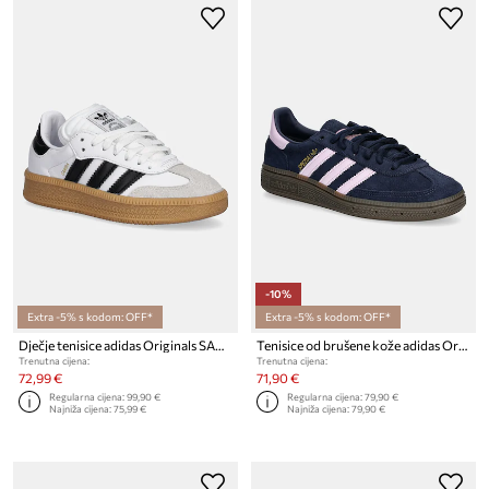
-10%
Extra -5% s kodom: OFF*
Extra -5% s kodom: OFF*
Dječje tenisice adidas Originals SAMBA XLG
Tenisice od brušene kože adidas Originals HANDBALL SPEZIAL
Trenutna cijena:
Trenutna cijena:
72,99 €
71,90 €
Regularna cijena:
99,90 €
Regularna cijena:
79,90 €
Najniža cijena:
75,99 €
Najniža cijena:
79,90 €