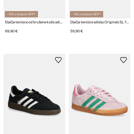
-15% s kodom: OFF*
-15% s kodom: OFF*
Dječje tenisice od brušene kože adidas Originals HANDBALL SPEZIAL
Dječje tenisice adidas Originals SL 72 RS
69,90 €
59,90 €