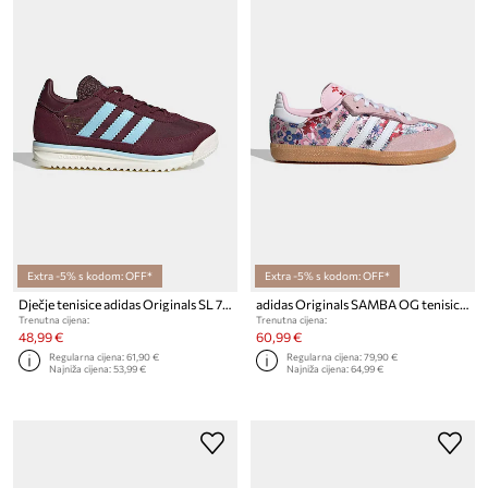
Extra -5% s kodom: OFF*
Extra -5% s kodom: OFF*
Dječje tenisice adidas Originals SL 72 RS
adidas Originals SAMBA OG tenisice za djecu
Trenutna cijena:
Trenutna cijena:
48,99 €
60,99 €
Regularna cijena:
61,90 €
Regularna cijena:
79,90 €
Najniža cijena:
53,99 €
Najniža cijena:
64,99 €