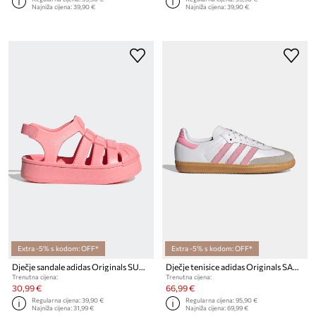
Najniža cijena:
39,90 €
Najniža cijena:
39,90 €
Extra -5% s kodom: OFF*
Extra -5% s kodom: OFF*
Dječje sandale adidas Originals SUPERSTAR SANDAL
Dječje tenisice adidas Originals SAMBA OG
Trenutna cijena:
Trenutna cijena:
30,99 €
66,99 €
Regularna cijena:
39,90 €
Regularna cijena:
95,90 €
Najniža cijena:
31,99 €
Najniža cijena:
69,99 €