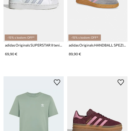
-15% s kodom: OFF*
-15% s kodom: OFF*
adidas Originals SUPERSTAR II tenisice za djecu od brušene kože
adidas Originals HANDBALL SPEZIAL tenisice za djecu od brušene kože
69,90 €
89,90 €