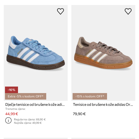
-10%
Extra -5% s kodom: OFF*
-15% s kodom: OFF*
Dječje tenisice od brušene kože adidas Originals HANDBALL SPEZIAL
Tenisice od brušene kože adidas Originals HANDBALL SPEZIAL
Trenutna cijena:
44,99 €
79,90 €
Regularna cijena:
69,90 €
Najniža cijena:
49,99 €