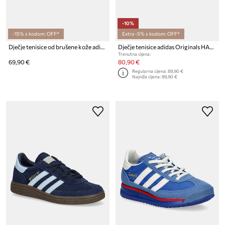
-10%
-15% s kodom: OFF*
Extra -5% s kodom: OFF*
Dječje tenisice od brušene kože adidas Originals HANDBALL SPEZIAL
Dječje tenisice adidas Originals HANDBALL SPEZIAL
Trenutna cijena:
69,90 €
80,90 €
Regularna cijena:
89,90 €
Najniža cijena:
89,90 €