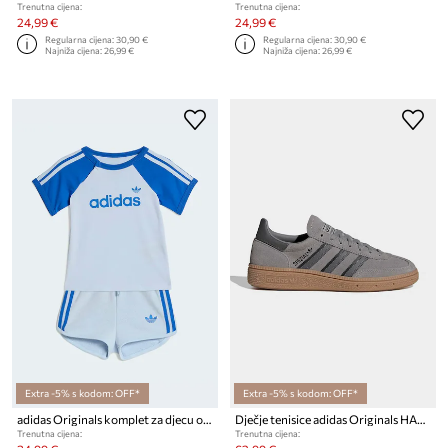
Trenutna cijena:
Trenutna cijena:
24,99 €
24,99 €
Regularna cijena:
30,90 €
Regularna cijena:
30,90 €
Najniža cijena:
26,99 €
Najniža cijena:
26,99 €
Extra -5% s kodom: OFF*
Extra -5% s kodom: OFF*
adidas Originals komplet za djecu od pamuka
Dječje tenisice adidas Originals HANDBALL SPEZIAL
Trenutna cijena:
Trenutna cijena: