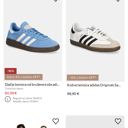
-10%
Extra -5% s kodom: OFF*
-15% s kodom: OFF*
Dječje tenisice od brušene kože adidas Originals HANDBALL SPEZIAL
Kožne tenisice adidas Originals Samba OG
Trenutna cijena:
60,99 €
89,90 €
Regularna cijena:
89,90 €
Najniža cijena:
67,99 €