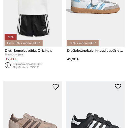
-10%
Extra -5% s kodom: OFF*
-15% s kodom: OFF*
Dječji komplet adidas Originals
Dječje kožne balerinke adidas Originals SAMBA JANE
Trenutna cijena:
35,90 €
49,90 €
Regularna cijena:
39,90 €
Najniža cijena:
39,90 €