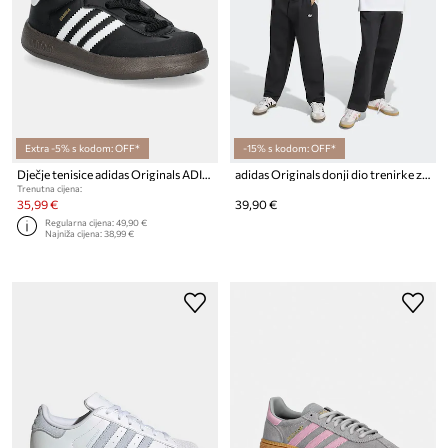
Extra -5% s kodom: OFF*
-15% s kodom: OFF*
Dječje tenisice adidas Originals ADIFOM SAMBA 360
adidas Originals donji dio trenirke za djecu s pamukom
Trenutna cijena:
35,99 €
39,90 €
Regularna cijena:
49,90 €
Najniža cijena:
38,99 €