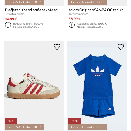
Extra -5% s kodom: OFF*
Extra -5% s kodom: OFF*
Dječje tenisice od brušene kože adidas Originals GAZELLE
adidas Originals SAMBA OG tenisice za djecu od kože
Trenutna cijena:
Trenutna cijena:
48,99 €
58,99 €
Regularna cijena:
69,90 €
Regularna cijena:
69,90 €
Najniža cijena:
54,99 €
Najniža cijena:
69,90 €
-10%
-10%
Extra -5% s kodom: OFF*
Extra -5% s kodom: OFF*