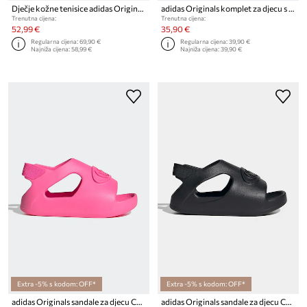
Dječje kožne tenisice adidas Originals SAMBA OG
adidas Originals komplet za djecu s pamukom
Trenutna cijena:
Trenutna cijena:
52,99 €
35,90 €
Regularna cijena:
69,90 €
Regularna cijena:
39,90 €
Najniža cijena:
58,99 €
Najniža cijena:
39,90 €
Extra -5% s kodom: OFF*
Extra -5% s kodom: OFF*
adidas Originals sandale za djecu CAMPUS 00s FOAM SLIDE
adidas Originals sandale za djecu CAMPUS 00s FOAM SLIDE