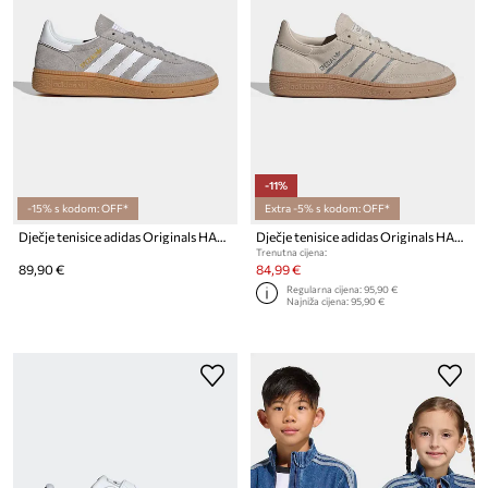
-11%
-15% s kodom: OFF*
Extra -5% s kodom: OFF*
Dječje tenisice adidas Originals HANDBALL SPEZIAL
Dječje tenisice adidas Originals HANDBALL SPEZIAL
Trenutna cijena:
89,90 €
84,99 €
Regularna cijena:
95,90 €
Najniža cijena:
95,90 €