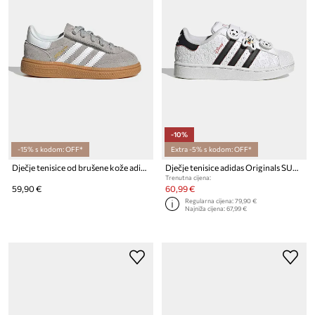
-10%
-15% s kodom: OFF*
Extra -5% s kodom: OFF*
Dječje tenisice od brušene kože adidas Originals HANDBALL SPEZIAL
Dječje tenisice adidas Originals SUPERSTAR II
Trenutna cijena:
59,90 €
60,99 €
Regularna cijena:
79,90 €
Najniža cijena:
67,99 €