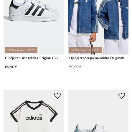
-15% s kodom: OFF*
-25% s kodom: OFF*
Dječje tenisice adidas Originals SUPERSTAR II
Dječja traper jakna adidas Originals
69,90 €
59,90 €