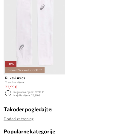
-11%
Extra -5% s kodom: OFF*
Rukavi Asics
Trenutna cijena:
22,99 €
Regularna cijena:
32,99 €
Najniža cijena:
25,99 €
Također pogledajte:
Dodaci za trening
Popularne kategorije