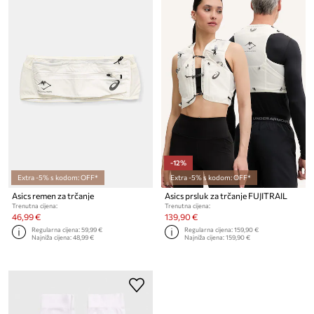
-12%
Extra -5% s kodom: OFF*
Extra -5% s kodom: OFF*
Asics remen za trčanje
Asics prsluk za trčanje FUJITRAIL
Trenutna cijena:
Trenutna cijena:
46,99 €
139,90 €
Regularna cijena:
59,99 €
Regularna cijena:
159,90 €
Najniža cijena:
48,99 €
Najniža cijena:
159,90 €