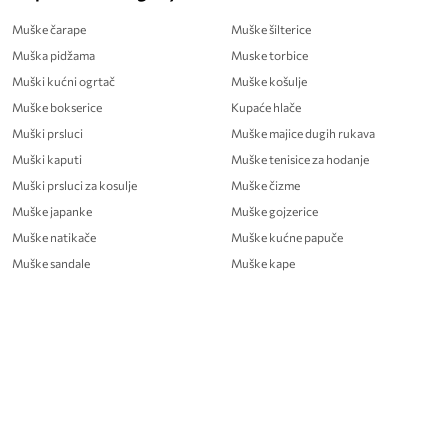
Muške čarape
Muške šilterice
Muška pidžama
Muske torbice
Muški kućni ogrtač
Muške košulje
Muške bokserice
Kupaće hlače
Muški prsluci
Muške majice dugih rukava
Muški kaputi
Muške tenisice za hodanje
Muški prsluci za kosulje
Muške čizme
Muške japanke
Muške gojzerice
Muške natikače
Muške kućne papuče
Muške sandale
Muške kape