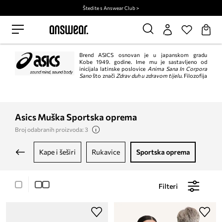
Štedite s Answear Club >
Brend ASICS osnovan je u japanskom gradu
Kobe 1949. godine. Ime mu je sastavljeno od
inicijala latinske poslovice
Anima Sana In Corpora
Sano
što znači
Zdrav duh u zdravom tijelu
. Filozofija
brenda temelji se na tvrdnji da je sport najbolji lijek za zdrav i sretan život.
Moderan dizajn, iznimna kvaliteta i upotrebna vrijednost uz korištenje novih
tehnologija.
Asics Muška Sportska oprema
Broj odabranih proizvoda: 3
kape i šeširi
rukavice
sportska oprema
Filteri