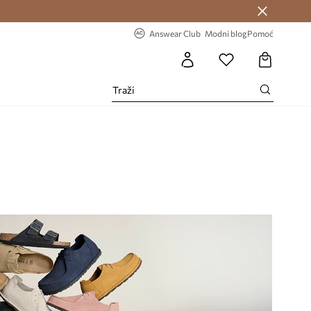
Answear Club >
-20% na prvu narudžbu >
Answear Club
Modni blog
Pomoć