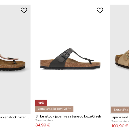
-19%
Extra -5% s kodom: OFF*
Extra -5% 
Birkenstock japanke za žene od kože Gizeh
Japanke od brušene kože Birkenstock Gizeh Big Buckle
Trenutna cijena:
Trenutna cijena
84,99 €
109,90 €