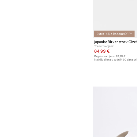
Extra -5% s kodom: OFF*
Japanke Birkenstock Gize
Trenutna cijena:
84,99 €
Regularna cijena:
99,90 €
Najniža cijena u zadnjih 30 dana pri