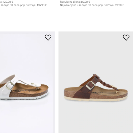
a:
129,90 €
Regularna cijena:
89,90 €
 zadnjih 30 dana prije sniženja:
116,90 €
Najniža cijena u zadnjih 30 dana prije sniženja:
89,90 €