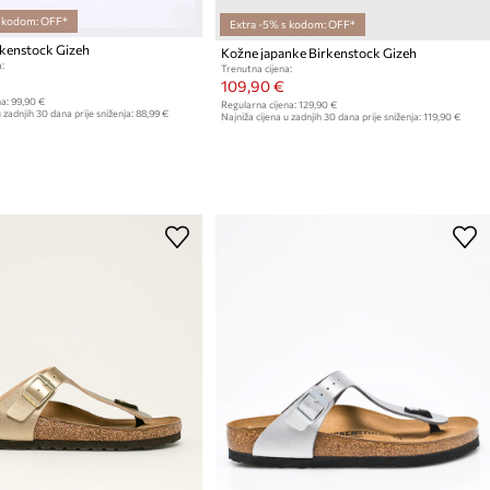
s kodom: OFF*
Extra -5% s kodom: OFF*
rkenstock Gizeh
Kožne japanke Birkenstock Gizeh
:
Trenutna cijena:
109,90 €
a:
99,90 €
Regularna cijena:
129,90 €
 zadnjih 30 dana prije sniženja:
88,99 €
Najniža cijena u zadnjih 30 dana prije sniženja:
119,90 €