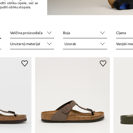
diti obliku cipele, već se
goditi obliku stopala.
Veličina proizvođača
Boja
Cijena
Unutarnji materijal
Uzorak
Vanjski mat