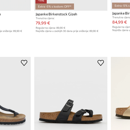
-11%
Extra -5% 
Extra -5% s kodom: OFF*
Japanke Bi
h
Japanke Birkenstock Gizeh
Trenutna cijena
Trenutna cijena:
84,99 €
79,99 €
Regularna cijen
Regularna cijena:
89,90 €
Najniža cijena u
je sniženja:
89,90 €
Najniža cijena u zadnjih 30 dana prije sniženja:
89,90 €