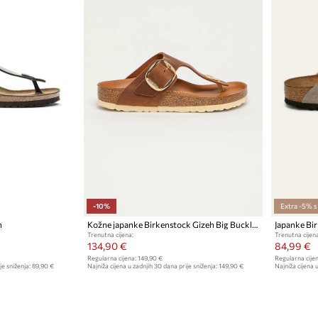
-10%
Extra -5% 
h
Kožne japanke Birkenstock Gizeh Big Buckle
Japanke Bi
Trenutna cijena:
Trenutna cijena
134,90 €
84,99 €
Regularna cijena:
149,90 €
Regularna cijen
je sniženja:
89,90 €
Najniža cijena u zadnjih 30 dana prije sniženja:
149,90 €
Najniža cijena u