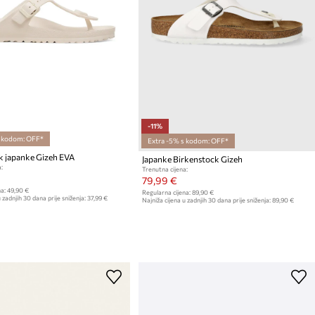
-11%
s kodom: OFF*
Extra -5% s kodom: OFF*
k japanke Gizeh EVA
Japanke Birkenstock Gizeh
:
Trenutna cijena:
79,99 €
a:
49,90 €
Regularna cijena:
89,90 €
 zadnjih 30 dana prije sniženja:
37,99 €
Najniža cijena u zadnjih 30 dana prije sniženja:
89,90 €