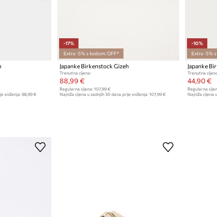
-17%
-10%
Extra -5% s kodom: OFF*
Extra -5% 
h
Japanke Birkenstock Gizeh
Japanke Bi
Trenutna cijena:
Trenutna cijena
88,99 €
44,90 €
Regularna cijena:
107,99 €
Regularna cijen
je sniženja:
88,99 €
Najniža cijena u zadnjih 30 dana prije sniženja:
107,99 €
Najniža cijena u