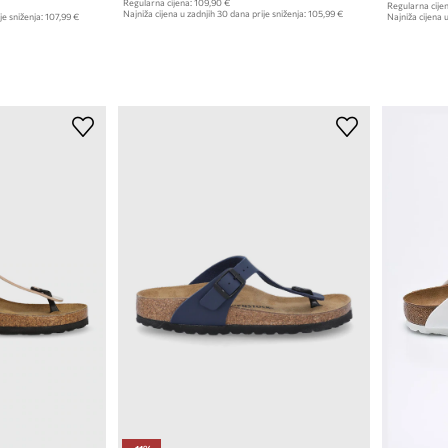
Regularna cijena:
109,90 €
Regularna cijen
Najniža cijena u zadnjih 30 dana prije sniženja:
105,99 €
je sniženja:
107,99 €
Najniža cijena u