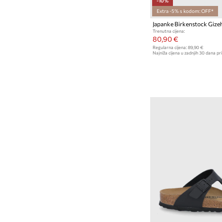
-10%
Extra -5% s kodom: OFF*
Japanke Birkenstock Gize
Trenutna cijena:
80,90 €
Regularna cijena:
89,90 €
Najniža cijena u zadnjih 30 dana pri