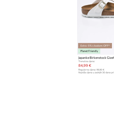
Extra -5% s kodom: OFF*
Planet Friendly
Japanke Birkenstock Gize
Trenutna cijena:
84,99 €
Regularna cijena:
99,90 €
Najniža cijena u zadnjih 30 dana pri