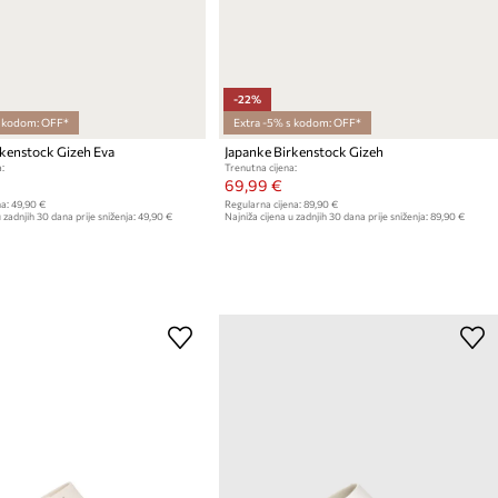
-22%
s kodom: OFF*
Extra -5% s kodom: OFF*
rkenstock Gizeh Eva
Japanke Birkenstock Gizeh
:
Trenutna cijena:
69,99 €
a:
49,90 €
Regularna cijena:
89,90 €
 zadnjih 30 dana prije sniženja:
49,90 €
Najniža cijena u zadnjih 30 dana prije sniženja:
89,90 €