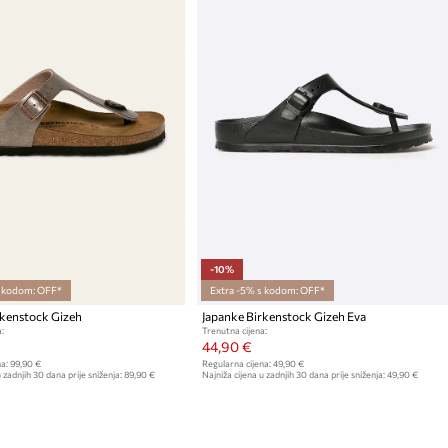
-10%
s kodom: OFF*
Extra -5% s kodom: OFF*
rkenstock Gizeh
Japanke Birkenstock Gizeh Eva
:
Trenutna cijena:
44,90 €
a:
99,90 €
Regularna cijena:
49,90 €
 zadnjih 30 dana prije sniženja:
89,90 €
Najniža cijena u zadnjih 30 dana prije sniženja:
49,90 €