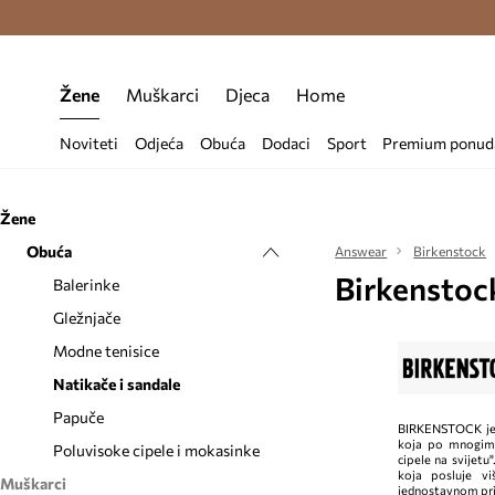
Premium Fashion Benefits >
Besplatna d
Žene
Muškarci
Djeca
Home
Noviteti
Odjeća
Obuća
Dodaci
Sport
Premium ponud
Žene
Obuća
Answear
Birkenstock
Birkenstoc
Balerinke
Gležnjače
Modne tenisice
Natikače i sandale
Papuče
BIRKENSTOCK je
koja po mnogima
Poluvisoke cipele i mokasinke
cipele na svijetu"
koja posluje v
Muškarci
jednostavnom prin