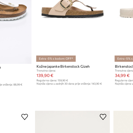
Extra -5% s kodom: OFF*
Extra -5% 
Kožne japanke Birkenstock Gizeh
Birkenstoc
h
Trenutna cijena:
Trenutna cijena
139,90 €
34,99 €
Regularna cijena:
159,90 €
Regularna cijen
Najniža cijena u zadnjih 30 dana prije sniženja:
143,90 €
Najniža cijena u
je sniženja:
88,99 €