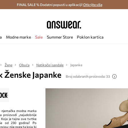
ostava i povrat (od 70€) >
FINAL SALE % Dodatni popusti u aplikaciji!
Dostava u roku 48 sati >
Otkrijte više
Štedite s 
a
Modne marke
Sale
Summer Store
Poklon kartica
Žene
Obuća
Natikače i sandale
Japanke
k Ženske Japanke
Broj odabranih proizvoda: 33
 njemačka modna marka
 proizvodi „najudobnije
. Koja je tajna ove tvrtke
iše od 230 godina? Po
cipu: nije noga ta koja bi