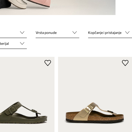
Vrsta ponude
Kopčanje i pristajanje
erijal