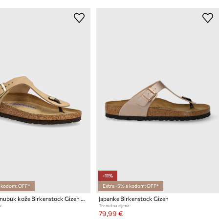
-11%
s kodom: OFF*
Extra -5% s kodom: OFF*
Japanke od nubuk kože Birkenstock Gizeh SFB
Japanke Birkenstock Gizeh
:
Trenutna cijena:
79,99 €