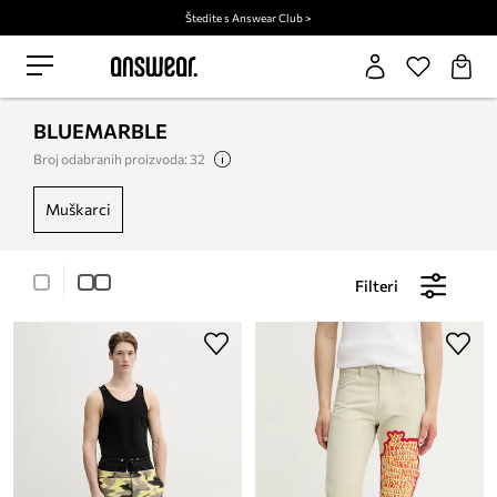
Štedite s Answear Club >
BLUEMARBLE
Broj odabranih proizvoda: 32
muškarci
Filteri