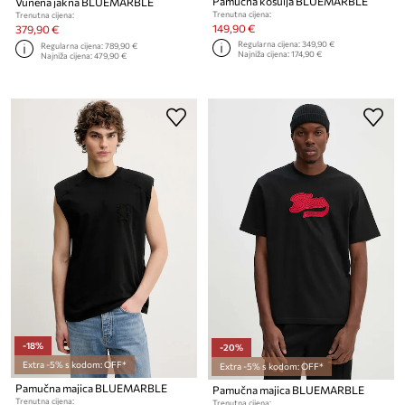
Pamučna košulja BLUEMARBLE
Vunena jakna BLUEMARBLE
Trenutna cijena:
Trenutna cijena:
149,90 €
379,90 €
Regularna cijena:
349,90 €
Regularna cijena:
789,90 €
Najniža cijena:
174,90 €
Najniža cijena:
479,90 €
-18%
-20%
Extra -5% s kodom: OFF*
Extra -5% s kodom: OFF*
Pamučna majica BLUEMARBLE
Pamučna majica BLUEMARBLE
Trenutna cijena:
Trenutna cijena: