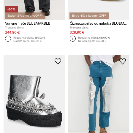
-50%
Extra -15% s kodom: OFF*
Extra -5% s kodom: OFF*
Vunene hlače BLUEMARBLE
Čizme za snijeg od nubuka BLUEMARBLE Odyssey
Trenutna cijena:
Trenutna cijena:
244,90 €
329,90 €
Regularna cijena:
489,90 €
Regularna cijena:
689,90 €
Najniža cijena:
489,90 €
Najniža cijena:
349,90 €