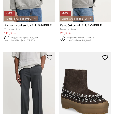
-16%
-20%
Extra -5% s kodom: OFF*
Extra -5% s kodom: OFF*
Pamučna dukserica BLUEMARBLE
Pamučni prsluk BLUEMARBLE
Trenutna cijena:
Trenutna cijena:
149,90 €
119,90 €
Regularna cijena:
299,90 €
Regularna cijena:
239,90 €
Najniža cijena:
179,90 €
Najniža cijena:
149,90 €