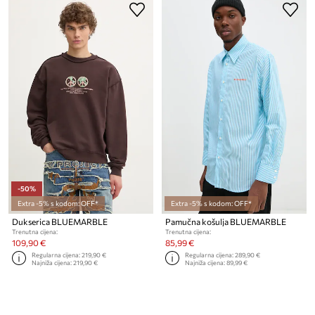
-50%
Extra -5% s kodom: OFF*
Extra -5% s kodom: OFF*
Dukserica BLUEMARBLE
Pamučna košulja BLUEMARBLE
Trenutna cijena:
Trenutna cijena:
109,90 €
85,99 €
Regularna cijena:
219,90 €
Regularna cijena:
289,90 €
Najniža cijena:
219,90 €
Najniža cijena:
89,99 €