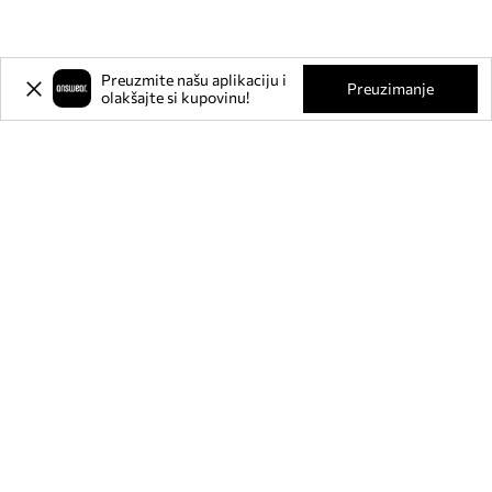
Preuzmite našu aplikaciju i
Preuzimanje
olakšajte si kupovinu!
Prijavite se na naš newsletter i
ostvarite
-20%
** na svoju prvu
kupnju.
Pridružite se našoj zajednici kako biste primali informacije o