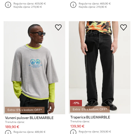
Regularna cijena:
409,90 €
Regularna cijena:
469,90 €
Najniža cijena:
279,90 €
Najniža cijena:
219,90 €
-17%
Extra -5% s kodom: OFF*
Extra -5% s kodom: OFF*
Traperice BLUEMARBLE
Vuneni pulover BLUEMARBLE
Trenutna cijena:
Trenutna cijena:
139,90 €
189,90 €
Regularna cijena:
309,90 €
Regularna cijena:
489,90 €