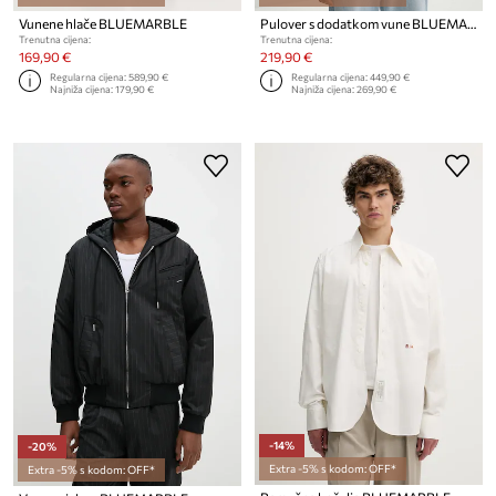
Vunene hlače BLUEMARBLE
Pulover s dodatkom vune BLUEMARBLE
Trenutna cijena:
Trenutna cijena:
169,90 €
219,90 €
Regularna cijena:
589,90 €
Regularna cijena:
449,90 €
Najniža cijena:
179,90 €
Najniža cijena:
269,90 €
-14%
-20%
Extra -5% s kodom: OFF*
Extra -5% s kodom: OFF*