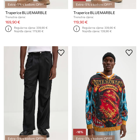
Extra -5% s kodom: OFF*
Extra -5% s kodom: OFF*
Traperice BLUEMARBLE
Traperice BLUEMARBLE
Trenutna cijena:
Trenutna cijena:
169,90 €
119,90 €
Regularna cijena:
339,90 €
Regularna cijena:
339,90 €
Najniža cijena:
179,90 €
Najniža cijena:
139,90 €
-18%
Extra -5% s kodom: OFF*
Extra -5% s kodom: OFF*