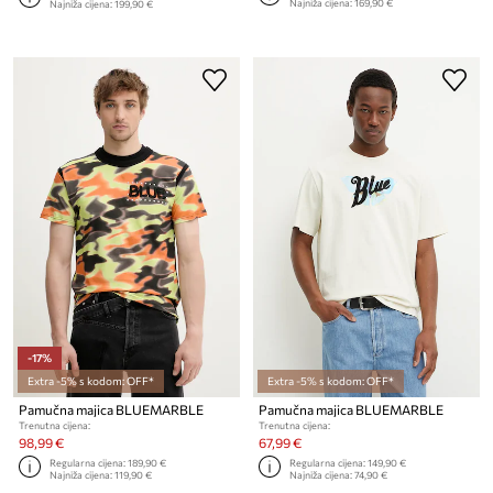
Najniža cijena:
169,90 €
Najniža cijena:
199,90 €
-17%
Extra -5% s kodom: OFF*
Extra -5% s kodom: OFF*
Pamučna majica BLUEMARBLE
Pamučna majica BLUEMARBLE
Trenutna cijena:
Trenutna cijena:
98,99 €
67,99 €
Regularna cijena:
189,90 €
Regularna cijena:
149,90 €
Najniža cijena:
119,90 €
Najniža cijena:
74,90 €