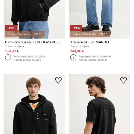
-19%
-19%
Extra -5% s kodom: OFF*
Extra -5% s kodom: OFF*
Pamučna dukserica BLUEMARBLE
Traperice BLUEMARBLE
Trenutna cijena:
Trenutna cijena:
159,90 €
149,90 €
Regularna cijena:
329,90 €
Regularna cijena:
309,90 €
Najniža cijena:
197,90 €
Najniža cijena:
185,90 €