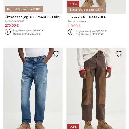
-14%
Extra -5% s kodom: OFF*
Extra -5% s kodom: OFF*
Čizme za snijeg BLUEMARBLE Odyssey
Traperice BLUEMARBLE
Trenutna cijena:
Trenutna cijena:
279,90 €
119,90 €
Regularna cijena:
589,90 €
Regularna cijena:
339,90 €
Najniža cijena:
289,90 €
Najniža cijena:
139,90 €
-14%