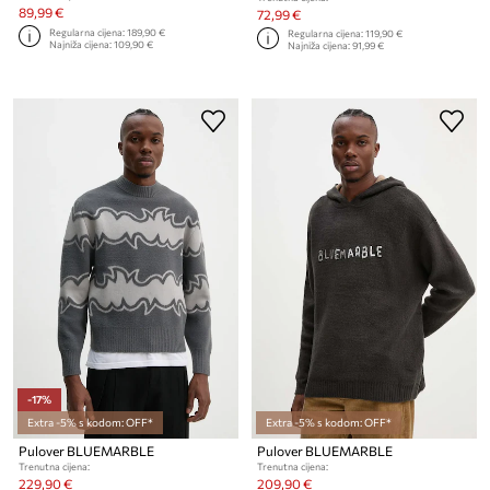
89,99 €
72,99 €
Regularna cijena:
189,90 €
Regularna cijena:
119,90 €
Najniža cijena:
109,90 €
Najniža cijena:
91,99 €
-17%
Extra -5% s kodom: OFF*
Extra -5% s kodom: OFF*
Pulover BLUEMARBLE
Pulover BLUEMARBLE
Trenutna cijena:
Trenutna cijena:
229,90 €
209,90 €