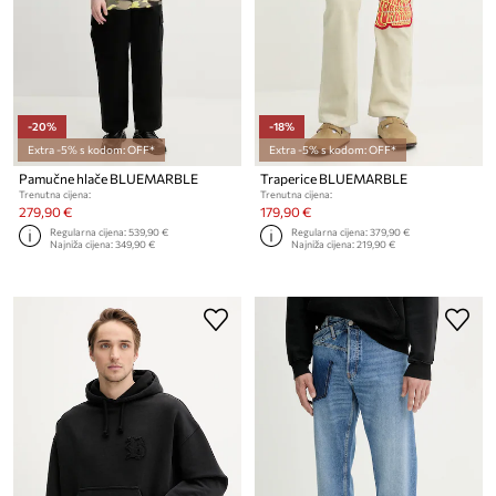
-20%
-18%
Extra -5% s kodom: OFF*
Extra -5% s kodom: OFF*
Pamučne hlače BLUEMARBLE
Traperice BLUEMARBLE
Trenutna cijena:
Trenutna cijena:
279,90 €
179,90 €
Regularna cijena:
539,90 €
Regularna cijena:
379,90 €
Najniža cijena:
349,90 €
Najniža cijena:
219,90 €