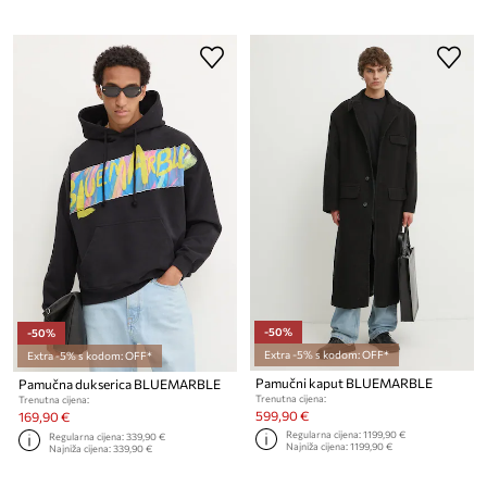
-50%
-50%
Extra -5% s kodom: OFF*
Extra -5% s kodom: OFF*
Pamučni kaput BLUEMARBLE
Pamučna dukserica BLUEMARBLE
Trenutna cijena:
Trenutna cijena:
599,90 €
169,90 €
Regularna cijena:
1199,90 €
Regularna cijena:
339,90 €
Najniža cijena:
1199,90 €
Najniža cijena:
339,90 €