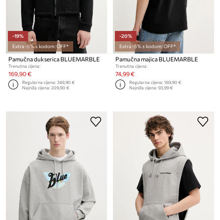
-19%
-20%
Extra -5% s kodom: OFF*
Extra -5% s kodom: OFF*
Pamučna dukserica BLUEMARBLE
Pamučna majica BLUEMARBLE
Trenutna cijena:
Trenutna cijena:
169,90 €
74,99 €
Regularna cijena:
349,90 €
Regularna cijena:
169,90 €
Najniža cijena:
209,90 €
Najniža cijena:
93,99 €