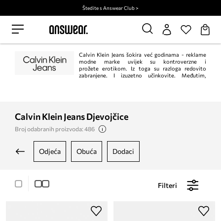
Štedite s Answear Club >
Calvin Klein Jeans šokira već godinama - reklame
modne marke uvijek su kontroverzne i
prožete erotikom. Iz toga su razloga redovito
zabranjene. I izuzetno učinkovite. Međutim,
traperice s karakterističnim "omega" šavom na stražnjim džepovima su prije
svega novina, moderne i minimalne. Princip "manje je više" u ovom slučaju
savršeno funkcionira.
Calvin Klein Jeans Djevojčice
Broj odabranih proizvoda: 486
odjeća
obuća
dodaci
Filteri