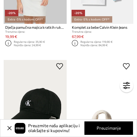
-20%
-20%
Extra -5% s kodom: OFF*
Extra -5% s kodom: OFF*
Dječja pamučna majica kratkih rukava Calvin Klein Jeans
Komplet za bebe Calvin Klein Jeans
Trenutna cijena:
Trenutna cijena:
19,99 €
67,99 €
Regularna cijena:
35,90 €
Regularna cijena:
119,90 €
Najniža cijena:
24,99 €
Najniža cijena:
84,99 €
Preuzmite našu aplikaciju i
Preuzimanje
olakšajte si kupovinu!