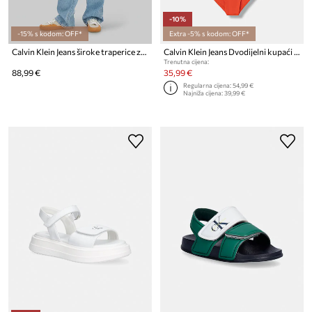
-10%
-15% s kodom: OFF*
Extra -5% s kodom: OFF*
Calvin Klein Jeans široke traperice za djecu
Calvin Klein Jeans Dvodijelni kupaći kostim za djecu
Trenutna cijena:
88,99 €
35,99 €
Regularna cijena:
54,99 €
Najniža cijena:
39,99 €