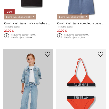
-20%
Extra -5% s kodom: OFF*
Extra -5% s kodom: OFF*
Calvin Klein Jeans majica za bebe s pamukom 2-pack
Calvin Klein Jeans komplet za bebe od pamuka
Trenutna cijena:
Trenutna cijena:
27,99 €
37,99 €
Regularna cijena:
44,99 €
Regularna cijena:
59,99 €
Najniža cijena:
34,99 €
Najniža cijena:
41,99 €