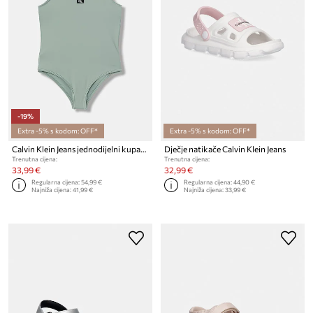
-19%
Extra -5% s kodom: OFF*
Extra -5% s kodom: OFF*
Calvin Klein Jeans jednodijelni kupaći kostim za djecu
Dječje natikače Calvin Klein Jeans
Trenutna cijena:
Trenutna cijena:
33,99 €
32,99 €
Regularna cijena:
54,99 €
Regularna cijena:
44,90 €
Najniža cijena:
41,99 €
Najniža cijena:
33,99 €