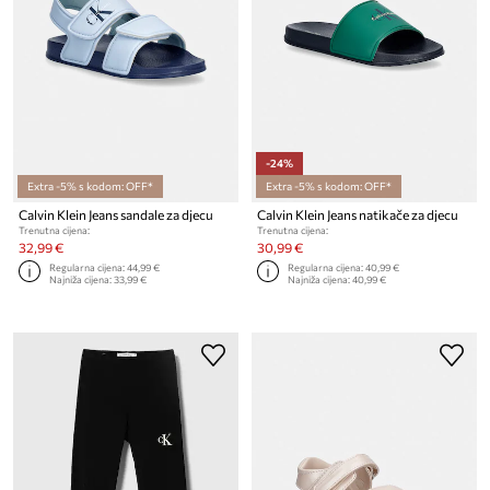
-24%
Extra -5% s kodom: OFF*
Extra -5% s kodom: OFF*
Calvin Klein Jeans sandale za djecu
Calvin Klein Jeans natikače za djecu
Trenutna cijena:
Trenutna cijena:
32,99 €
30,99 €
Regularna cijena:
44,99 €
Regularna cijena:
40,99 €
Najniža cijena:
33,99 €
Najniža cijena:
40,99 €