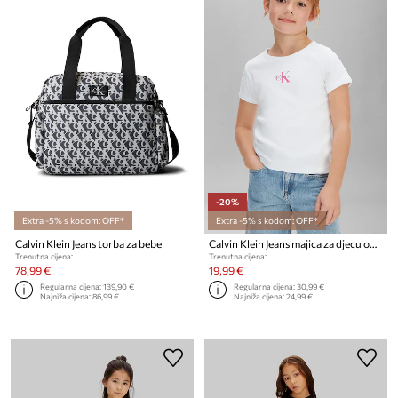
-20%
Extra -5% s kodom: OFF*
Extra -5% s kodom: OFF*
Calvin Klein Jeans torba za bebe
Calvin Klein Jeans majica za djecu od pamuka
Trenutna cijena:
Trenutna cijena:
78,99 €
19,99 €
Regularna cijena:
139,90 €
Regularna cijena:
30,99 €
Najniža cijena:
86,99 €
Najniža cijena:
24,99 €