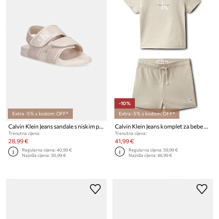
-10%
Extra -5% s kodom: OFF*
Extra -5% s kodom: OFF*
Calvin Klein Jeans sandale s niskim potplatom za djecu
Calvin Klein Jeans komplet za bebe od pamuka
Trenutna cijena:
Trenutna cijena:
28,99 €
41,99 €
Regularna cijena:
40,99 €
Regularna cijena:
59,99 €
Najniža cijena:
30,99 €
Najniža cijena:
46,99 €