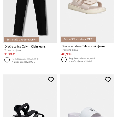
Extra -5% s kodom: OFF*
Extra -5% s kodom: OFF*
Dječje sandale Calvin Klein Jeans
Dječje tajice Calvin Klein Jeans
Trenutna cijena:
Trenutna cijena:
40,99 €
21,99 €
Regularna cijena:
61,90 €
Regularna cijena:
40,99 €
Najniža cijena:
42,99 €
Najniža cijena:
22,99 €