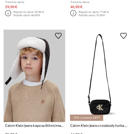
Trenutna cijena:
Trenutna cijena:
59,99 €
46,99 €
Regularna cijena:
92,90 €
Regularna cijena:
71,90 €
Najniža cijena:
66,99 €
Najniža cijena:
51,99 €
-15% s kodom: OFF*
Calvin Klein Jeans kapa sa štitnicima za uši za djecu
Calvin Klein Jeans crossbody torba za djecu