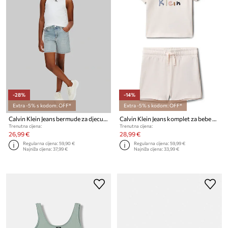
-28%
-14%
Extra -5% s kodom: OFF*
Extra -5% s kodom: OFF*
Calvin Klein Jeans bermude za djecu traper
Calvin Klein Jeans komplet za bebe od pamuka
Trenutna cijena:
Trenutna cijena:
26,99 €
28,99 €
Regularna cijena:
59,90 €
Regularna cijena:
59,99 €
Najniža cijena:
37,99 €
Najniža cijena:
33,99 €