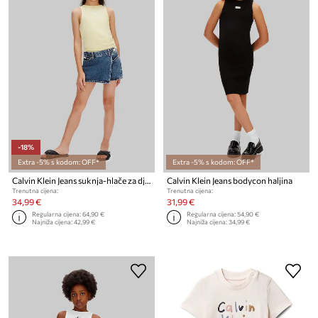
-18%
Extra -5% s kodom: OFF*
Extra -5% s kodom: OFF*
Calvin Klein Jeans suknja-hlače za djecu traper
Calvin Klein Jeans bodycon haljina
Trenutna cijena:
Trenutna cijena:
34,99 €
31,99 €
Regularna cijena:
64,90 €
Regularna cijena:
54,90 €
Najniža cijena:
42,99 €
Najniža cijena:
34,99 €