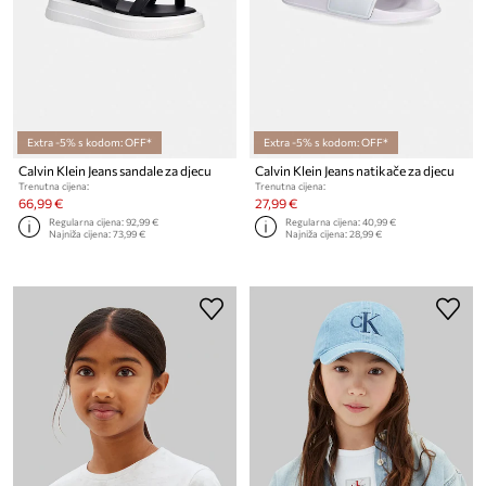
Extra -5% s kodom: OFF*
Extra -5% s kodom: OFF*
Calvin Klein Jeans sandale za djecu
Calvin Klein Jeans natikače za djecu
Trenutna cijena:
Trenutna cijena:
66,99 €
27,99 €
Regularna cijena:
92,99 €
Regularna cijena:
40,99 €
Najniža cijena:
73,99 €
Najniža cijena:
28,99 €