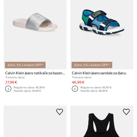
Extra -5% s kodom: OFF*
Extra -5% s kodom: OFF*
Calvin Klein Jeans natikače za bazen za djecu
Calvin Klein Jeans sandale za djecu
Trenutna cijena:
Trenutna cijena:
27,99 €
46,99 €
Regularna cijena:
40,99 €
Regularna cijena:
66,90 €
Najniža cijena:
28,99 €
Najniža cijena:
48,99 €