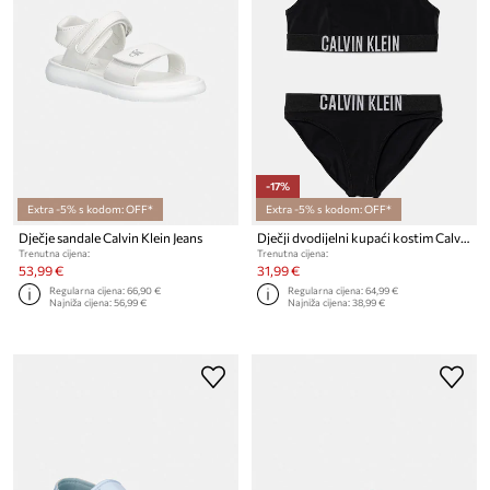
-17%
Extra -5% s kodom: OFF*
Extra -5% s kodom: OFF*
Dječje sandale Calvin Klein Jeans
Dječji dvodijelni kupaći kostim Calvin Klein Jeans
Trenutna cijena:
Trenutna cijena:
53,99 €
31,99 €
Regularna cijena:
66,90 €
Regularna cijena:
64,99 €
Najniža cijena:
56,99 €
Najniža cijena:
38,99 €