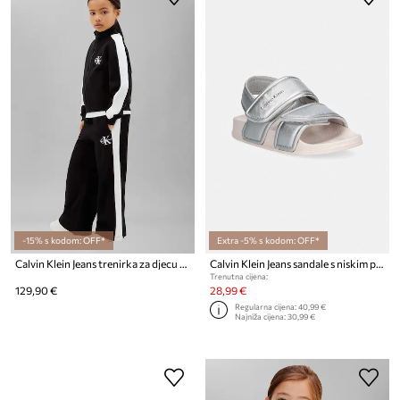
-15% s kodom: OFF*
Extra -5% s kodom: OFF*
Calvin Klein Jeans trenirka za djecu od pamuka
Calvin Klein Jeans sandale s niskim potplatom za djecu
Trenutna cijena:
129,90 €
28,99 €
Regularna cijena:
40,99 €
Najniža cijena:
30,99 €