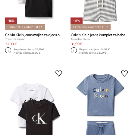
-18%
-17%
Extra -5% s kodom: OFF*
Extra -5% s kodom: OFF*
Calvin Klein Jeans majica za djecu od pamuka 2-pack
Calvin Klein Jeans komplet za bebe od pamuka
Trenutna cijena:
Trenutna cijena:
21,99 €
31,99 €
Regularna cijena:
35,99 €
Regularna cijena:
64,99 €
Najniža cijena:
26,99 €
Najniža cijena:
38,99 €