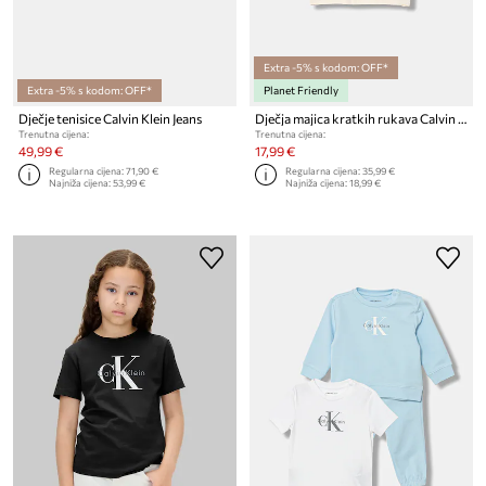
Extra -5% s kodom: OFF*
Extra -5% s kodom: OFF*
Planet Friendly
Dječje tenisice Calvin Klein Jeans
Dječja majica kratkih rukava Calvin Klein Jeans
Trenutna cijena:
Trenutna cijena:
49,99 €
17,99 €
Regularna cijena:
71,90 €
Regularna cijena:
35,99 €
Najniža cijena:
53,99 €
Najniža cijena:
18,99 €