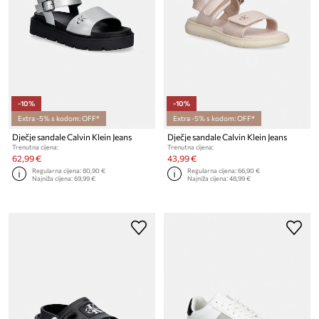
-10%
-10%
Extra -5% s kodom: OFF*
Extra -5% s kodom: OFF*
Dječje sandale Calvin Klein Jeans
Dječje sandale Calvin Klein Jeans
Trenutna cijena:
Trenutna cijena:
62,99 €
43,99 €
Regularna cijena:
80,90 €
Regularna cijena:
66,90 €
Najniža cijena:
69,99 €
Najniža cijena:
48,99 €