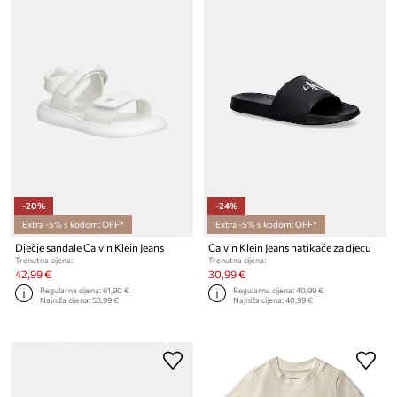
-20%
-24%
Extra -5% s kodom: OFF*
Extra -5% s kodom: OFF*
Dječje sandale Calvin Klein Jeans
Calvin Klein Jeans natikače za djecu
Trenutna cijena:
Trenutna cijena:
42,99 €
30,99 €
Regularna cijena:
61,90 €
Regularna cijena:
40,99 €
Najniža cijena:
53,99 €
Najniža cijena:
40,99 €