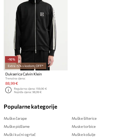
-10%
Extra -5% s kodom: OFF*
Dukserica Calvin Klein
Trenutna cijena:
88,99 €
Regularna cijena:
159,90 €
Najniža cijena:
98,99 €
Popularne kategorije
Muške čarape
Muške šilterice
Muške pidžame
Muske torbice
Muški kućni ogrtač
Muške košulje