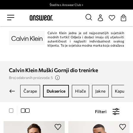
Štedite s Answear Club >
Calvin Klein jedna je od najpoznatijih svjetskih
modnih tvrtki! Odjeća i dodaci imaju cilj utjeloviti
autentičnost i naglasiti individualnost svakog
klijenta. To je svjetska modna marka koja odražava
odvažne, moderne poglede na svijet i zavodljivu, često minimalističku
estetiku.
Calvin Klein Muški Gornji dio trenirke
Broj odabranih proizvoda: 5
čarape
dukserice
hlače
jakne
kaputi
Filteri