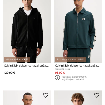
-25% s kodom: OFF*
Extra -5% s kodom: OFF*
Calvin Klein dukserica na zakopčavanje sa kapuljačom za muškarce s pamukom
Calvin Klein dukserica na zakopčavanje za muškarce s modalom
Trenutna cijena:
129,90 €
98,99 €
Regularna cijena:
159,90 €
Najniža cijena:
109,90 €