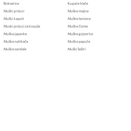
Bokserice
Kupaće hlače
Muški prsluci
Muške majice
Muški kaputi
Muške tenisice
Muski prsluci za kosulje
Muške čizme
Muške japanke
Muške gojzerice
Muške natikače
Muške papuče
Muške sandale
Muški šeširi