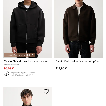
Extra -5% s kodom: OFF*
Calvin Klein dukserica na zakopčavanje sa kapuljačom za muškarce
Calvin Klein dukserica na zakopčavanje za muškarce
Trenutna cijena:
98,99 €
149,90 €
Regularna cijena:
149,90 €
Najniža cijena:
102,99 €