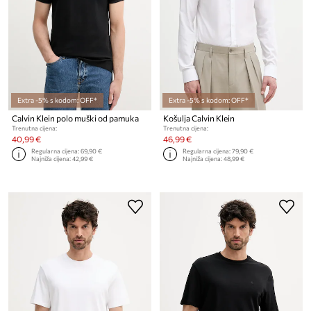
Extra -5% s kodom: OFF*
Extra -5% s kodom: OFF*
Calvin Klein polo muški od pamuka
Košulja Calvin Klein
Trenutna cijena:
Trenutna cijena:
40,99 €
46,99 €
Regularna cijena:
69,90 €
Regularna cijena:
79,90 €
Najniža cijena:
42,99 €
Najniža cijena:
48,99 €