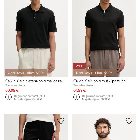
-11%
Extra -5% s kodom: OFF*
Extra -5% s kodom: OFF*
Calvin Klein pletena polo majica za muškarce od pamuka
Calvin Klein polo muški pamučni
Trenutna cijena:
Trenutna cijena:
60,99 €
61,99 €
Regularna cijena:
99,90 €
Regularna cijena:
99,90 €
Najniža cijena:
64,99 €
Najniža cijena:
69,99 €