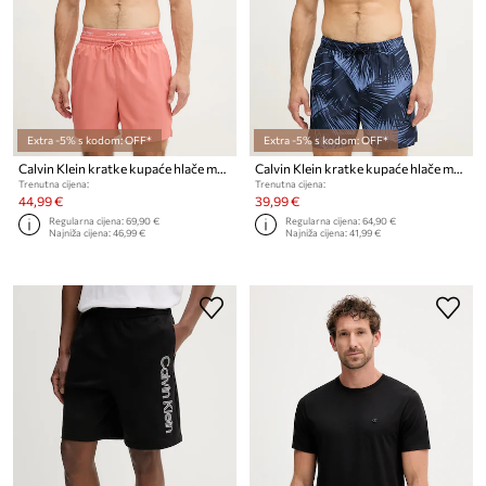
Extra -5% s kodom: OFF*
Extra -5% s kodom: OFF*
Calvin Klein kratke kupaće hlače muške
Calvin Klein kratke kupaće hlače muške
Trenutna cijena:
Trenutna cijena:
44,99 €
39,99 €
Regularna cijena:
69,90 €
Regularna cijena:
64,90 €
Najniža cijena:
46,99 €
Najniža cijena:
41,99 €