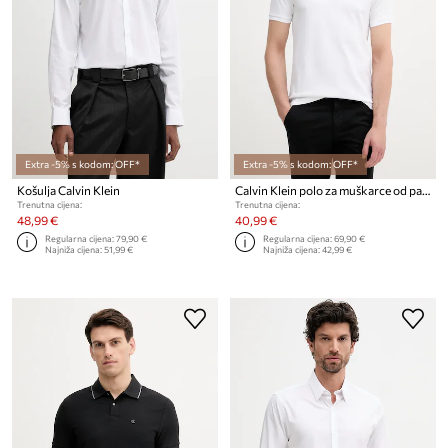
Extra -5% s kodom: OFF*
Extra -5% s kodom: OFF*
Košulja Calvin Klein
Calvin Klein polo za muškarce od pamuka
Trenutna cijena:
Trenutna cijena:
48,99 €
40,99 €
Regularna cijena:
79,90 €
Regularna cijena:
69,90 €
Najniža cijena:
51,99 €
Najniža cijena:
42,99 €