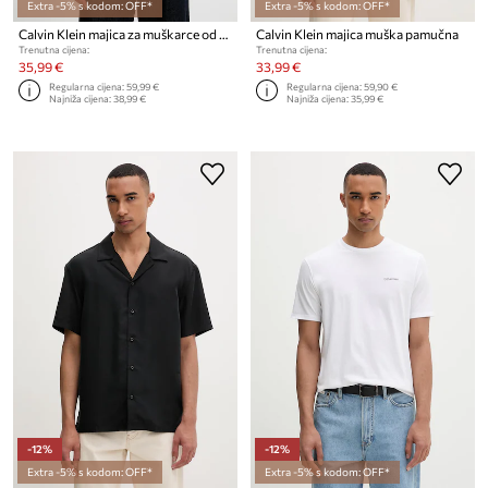
Extra -5% s kodom: OFF*
Extra -5% s kodom: OFF*
Calvin Klein majica za muškarce od pamuka
Calvin Klein majica muška pamučna
Trenutna cijena:
Trenutna cijena:
35,99 €
33,99 €
Regularna cijena:
59,99 €
Regularna cijena:
59,90 €
Najniža cijena:
38,99 €
Najniža cijena:
35,99 €
-12%
-12%
Extra -5% s kodom: OFF*
Extra -5% s kodom: OFF*