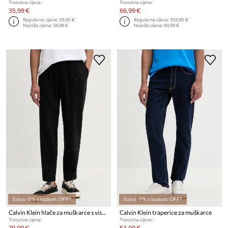
Trenutna cijena:
Trenutna cijena:
35,99 €
66,99 €
Regularna cijena:
59,90 €
Regularna cijena:
109,90 €
Najniža cijena:
38,99 €
Najniža cijena:
69,99 €
Extra -5% s kodom: OFF*
Extra -5% s kodom: OFF*
Calvin Klein hlače za muškarce s viskozom
Calvin Klein traperice za muškarce
Trenutna cijena:
Trenutna cijena:
79,99 €
53,99 €