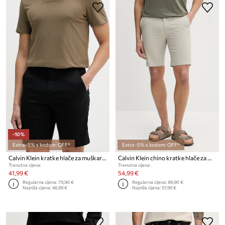
-10%
Extra -5% s kodom: OFF*
Extra -5% s kodom: OFF*
Calvin Klein kratke hlače za muškarce s pamukom
Calvin Klein chino kratke hlače za muškarce s pamukom
Trenutna cijena:
Trenutna cijena:
41,99 €
54,99 €
Regularna cijena:
79,90 €
Regularna cijena:
89,90 €
Najniža cijena:
46,99 €
Najniža cijena:
57,99 €