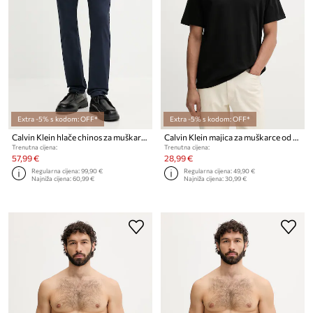
Extra -5% s kodom: OFF*
Extra -5% s kodom: OFF*
Calvin Klein hlače chinos za muškarce od pamuka s elastanom
Calvin Klein majica za muškarce od pamuka
Trenutna cijena:
Trenutna cijena:
57,99 €
28,99 €
Regularna cijena:
99,90 €
Regularna cijena:
49,90 €
Najniža cijena:
60,99 €
Najniža cijena:
30,99 €