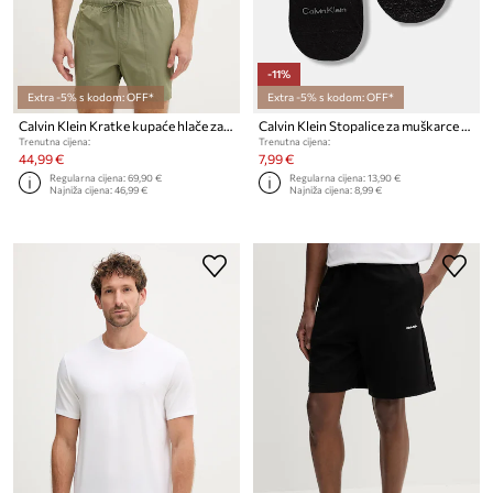
-11%
Extra -5% s kodom: OFF*
Extra -5% s kodom: OFF*
Calvin Klein Kratke kupaće hlače za muškarce
Calvin Klein Stopalice za muškarce 2-pack
Trenutna cijena:
Trenutna cijena:
44,99 €
7,99 €
Regularna cijena:
69,90 €
Regularna cijena:
13,90 €
Najniža cijena:
46,99 €
Najniža cijena:
8,99 €