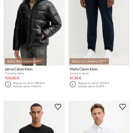
Extra -5% s kodom: OFF*
Extra -5% s kodom: OFF*
Jakna Calvin Klein
Hlače Calvin Klein
Trenutna cijena:
Trenutna cijena:
109,90 €
61,99 €
Regularna cijena:
299,90 €
Regularna cijena:
129,90 €
Najniža cijena:
119,90 €
Najniža cijena:
65,99 €