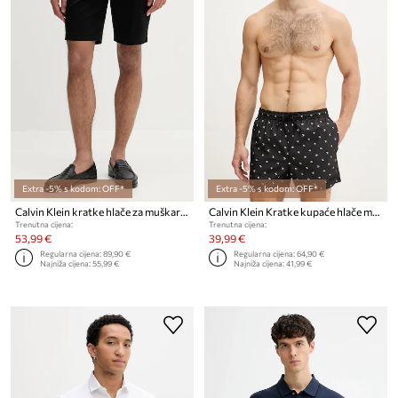
Extra -5% s kodom: OFF*
Extra -5% s kodom: OFF*
Calvin Klein kratke hlače za muškarce
Calvin Klein Kratke kupaće hlače muške
Trenutna cijena:
Trenutna cijena:
53,99 €
39,99 €
Regularna cijena:
89,90 €
Regularna cijena:
64,90 €
Najniža cijena:
55,99 €
Najniža cijena:
41,99 €