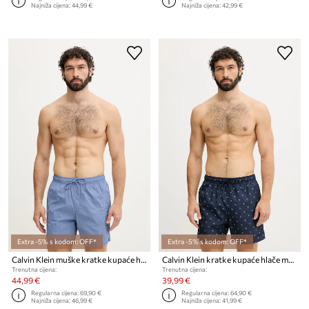
Najniža cijena:
44,99 €
Najniža cijena:
42,99 €
Extra -5% s kodom: OFF*
Extra -5% s kodom: OFF*
Calvin Klein muške kratke kupaće hlače
Calvin Klein kratke kupaće hlače muške
Trenutna cijena:
Trenutna cijena:
44,99 €
39,99 €
Regularna cijena:
69,90 €
Regularna cijena:
64,90 €
Najniža cijena:
46,99 €
Najniža cijena:
41,99 €