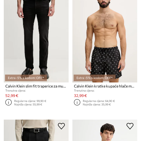
Extra -5% s kodom: OFF*
Extra -5% s kodom: OFF*
Calvin Klein slim fit traperice za muškarce
Calvin Klein kratke kupaće hlače muške
Trenutna cijena:
Trenutna cijena:
52,99 €
32,99 €
Regularna cijena:
99,90 €
Regularna cijena:
64,90 €
Najniža cijena:
55,99 €
Najniža cijena:
35,99 €