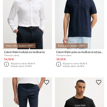
Extra -5% s kodom: OFF*
Extra -5% s kodom: OFF*
Calvin Klein košulja za muškarce
Calvin Klein polo za muškarce od pamuka
Trenutna cijena:
Trenutna cijena:
54,99 €
38,99 €
Regularna cijena:
89,90 €
Regularna cijena:
69,90 €
Najniža cijena:
57,99 €
Najniža cijena:
40,99 €