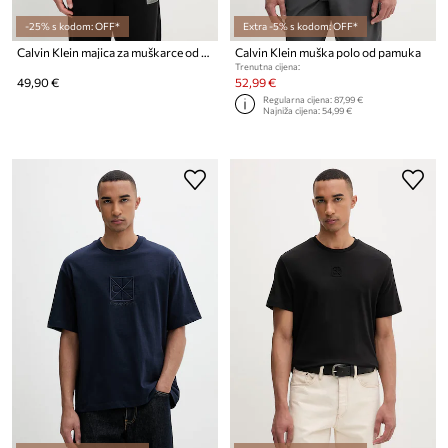
-25% s kodom: OFF*
Extra -5% s kodom: OFF*
Calvin Klein majica za muškarce od pamuka
Calvin Klein muška polo od pamuka
Trenutna cijena:
49,90 €
52,99 €
Regularna cijena:
87,99 €
Najniža cijena:
54,99 €