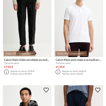
Extra -5% s kodom: OFF*
Extra -5% s kodom: OFF*
Calvin Klein hlače od odijela za muškarce od pamuka s elastanom
Calvin Klein polo majica za muškarce s pamukom
Trenutna cijena:
Trenutna cijena:
57,99 €
41,99 €
Regularna cijena:
97,99 €
Regularna cijena:
69,90 €
Najniža cijena:
60,99 €
Najniža cijena:
44,99 €