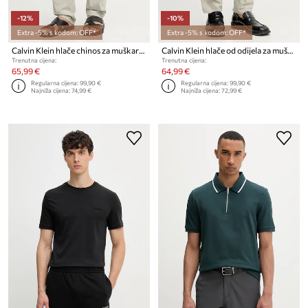
-12%
-10%
Extra -5% s kodom: OFF*
Extra -5% s kodom: OFF*
Calvin Klein hlače chinos za muškarce od pamuka s elastanom
Calvin Klein hlače od odijela za muškarce od pamuka s elastanom
Trenutna cijena:
Trenutna cijena:
65,99 €
64,99 €
Regularna cijena:
99,90 €
Regularna cijena:
99,90 €
Najniža cijena:
74,99 €
Najniža cijena:
72,99 €