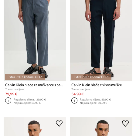
Extra -5% s kodom: OFF*
Extra -5% s kodom: OFF*
Calvin Klein hlače za muškarce s pamukom
Calvin Klein hlače chinos muške
Trenutna cijena:
Trenutna cijena:
79,99 €
54,99 €
Regularna cijena:
129,90 €
Regularna cijena:
89,90 €
Najniža cijena:
84,99 €
Najniža cijena:
60,99 €