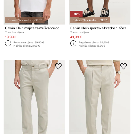
-10%
Extra -5% s kodom: OFF*
Extra -5% s kodom: OFF*
Calvin Klein majica za muškarce od pamuka s elastanom
Calvin Klein sportske kratke hlače za muškarce od pamuka
Trenutna cijena:
Trenutna cijena:
19,99 €
41,99 €
Regularna cijena:
39,90 €
Regularna cijena:
79,90 €
Najniža cijena:
21,99 €
Najniža cijena:
46,99 €