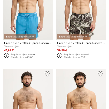
Extra -5% s kodom: OFF*
Extra -5% s kodom: OFF*
Calvin Klein kratke kupaće hlače muške
Calvin Klein kratke kupaće hlače za muškarce
Trenutna cijena:
Trenutna cijena:
41,99 €
39,99 €
Regularna cijena:
68,99 €
Regularna cijena:
64,90 €
Najniža cijena:
44,99 €
Najniža cijena:
41,99 €