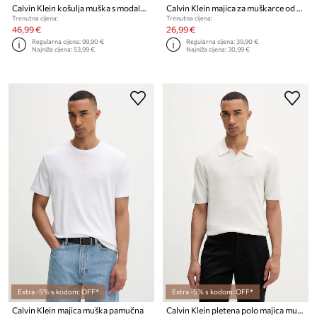
Calvin Klein košulja muška s modalom
Calvin Klein majica za muškarce od pamuka
Trenutna cijena:
Trenutna cijena:
46,99 €
26,99 €
Regularna cijena:
99,90 €
Regularna cijena:
39,90 €
Najniža cijena:
53,99 €
Najniža cijena:
30,99 €
Extra -5% s kodom: OFF*
Extra -5% s kodom: OFF*
Calvin Klein majica muška pamučna
Calvin Klein pletena polo majica muška s dodatkom lana