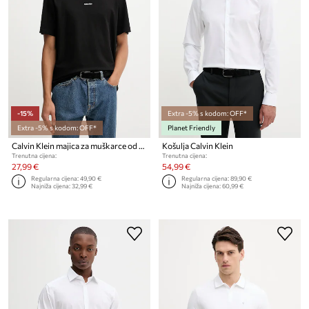
-15%
Extra -5% s kodom: OFF*
Extra -5% s kodom: OFF*
Planet Friendly
Calvin Klein majica za muškarce od pamuka s elastanom
Košulja Calvin Klein
Trenutna cijena:
Trenutna cijena:
27,99 €
54,99 €
Regularna cijena:
49,90 €
Regularna cijena:
89,90 €
Najniža cijena:
32,99 €
Najniža cijena:
60,99 €