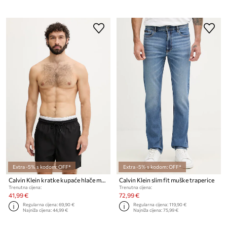
Extra -5% s kodom: OFF*
Extra -5% s kodom: OFF*
Calvin Klein kratke kupaće hlače muške
Calvin Klein slim fit muške traperice
Trenutna cijena:
Trenutna cijena:
41,99 €
72,99 €
Regularna cijena:
69,90 €
Regularna cijena:
119,90 €
Najniža cijena:
44,99 €
Najniža cijena:
75,99 €