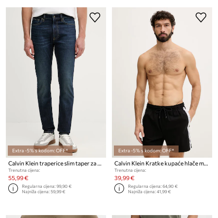
Extra -5% s kodom: OFF*
Extra -5% s kodom: OFF*
Calvin Klein traperice slim taper za muškarce
Calvin Klein Kratke kupaće hlače muške
Trenutna cijena:
Trenutna cijena:
55,99 €
39,99 €
Regularna cijena:
99,90 €
Regularna cijena:
64,90 €
Najniža cijena:
59,99 €
Najniža cijena:
41,99 €