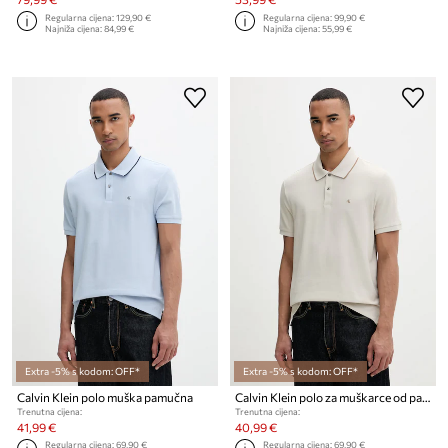
Regularna cijena:
129,90 €
Regularna cijena:
99,90 €
Najniža cijena:
84,99 €
Najniža cijena:
55,99 €
Extra -5% s kodom: OFF*
Extra -5% s kodom: OFF*
Calvin Klein polo muška pamučna
Calvin Klein polo za muškarce od pamuka
Trenutna cijena:
Trenutna cijena:
41,99 €
40,99 €
Regularna cijena:
69,90 €
Regularna cijena:
69,90 €