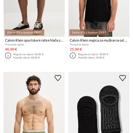
Extra -5% s kodom: OFF*
Extra -5% s kodom: OFF*
Calvin Klein sportske kratke hlače za muškarce od pamuka
Calvin Klein majica za muškarce od pamuka s elastanom
Trenutna cijena:
Trenutna cijena:
46,99 €
25,99 €
Regularna cijena:
69,90 €
Regularna cijena:
39,90 €
Najniža cijena:
48,99 €
Najniža cijena:
26,99 €