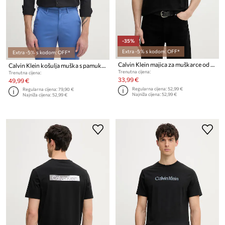
-35%
Extra -5% s kodom: OFF*
Extra -5% s kodom: OFF*
Calvin Klein majica za muškarce od pamuka
Calvin Klein košulja muška s pamukom
Trenutna cijena:
Trenutna cijena:
33,99 €
49,99 €
Regularna cijena:
52,99 €
Regularna cijena:
79,90 €
Najniža cijena:
52,99 €
Najniža cijena:
52,99 €