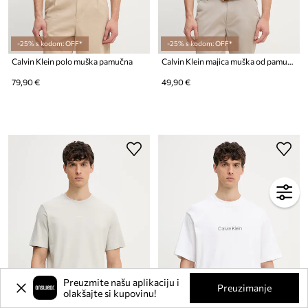
-25% s kodom: OFF*
-25% s kodom: OFF*
Calvin Klein polo muška pamučna
Calvin Klein majica muška od pamuka
79,90 €
49,90 €
Preuzmite našu aplikaciju i
Preuzimanje
olakšajte si kupovinu!