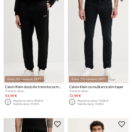
Extra -5% s kodom: OFF*
Extra -5% s kodom: OFF*
Calvin Klein donji dio trenirke za muškarce od pamuka
Calvin Klein za muškarce slim taper
Trenutna cijena:
Trenutna cijena:
54,99 €
72,99 €
Regularna cijena:
99,90 €
Regularna cijena:
119,90 €
Najniža cijena:
57,99 €
Najniža cijena:
76,99 €