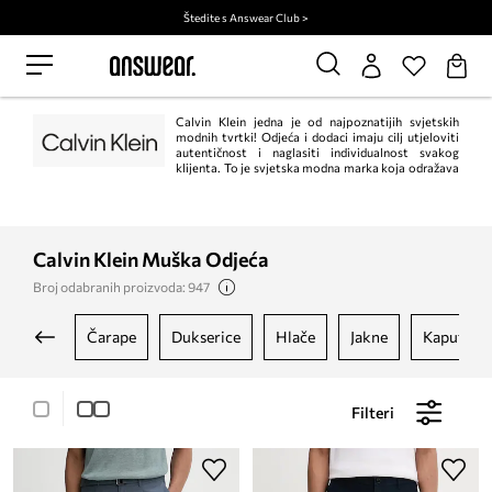
Štedite s Answear Club >
Calvin Klein jedna je od najpoznatijih svjetskih
modnih tvrtki! Odjeća i dodaci imaju cilj utjeloviti
autentičnost i naglasiti individualnost svakog
klijenta. To je svjetska modna marka koja odražava
odvažne, moderne poglede na svijet i zavodljivu, često minimalističku
estetiku.
Calvin Klein Muška Odjeća
Broj odabranih proizvoda: 947
čarape
dukserice
hlače
jakne
kaputi
Filteri