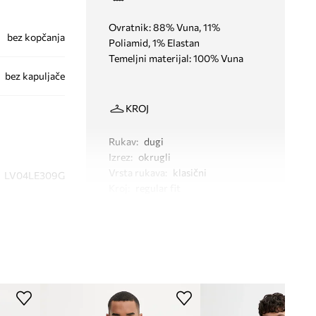
Ovratnik: 88% Vuna, 11%
bez kopčanja
Poliamid, 1% Elastan
Temeljni materijal: 100% Vuna
bez kapuljače
KROJ
Rukav
:
dugi
Izrez
:
okrugli
Vrsta rukava
:
klasični
LV04LE309G
Kroj
:
regular fit
CEF
DIMENZIJE
ornarsko plava
Model na fotografiji je visok 186
cm i ima na sebi veličinu M
Calvin Klein
Tablica veličina