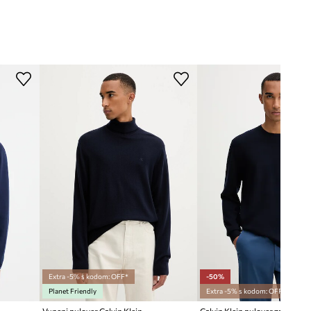
Extra -5% s kodom: OFF*
-50%
Planet Friendly
Extra -5% s kodom: OFF*