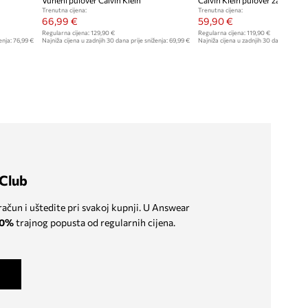
Vuneni pulover Calvin Klein
Trenutna cijena:
Trenutna cijena:
66,99 €
59,90 €
Regularna cijena:
129,90 €
Regularna cijena:
119,90 €
enja:
76,99 €
Najniža cijena u zadnjih 30 dana prije sniženja:
69,99 €
Najniža cijena u zadnjih 30 dana prije sn
Club
 račun i uštedite pri svakoj kupnji. U Answear
0%
trajnog popusta od regularnih cijena.