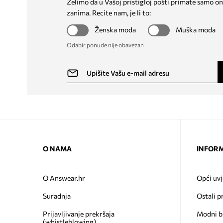
Želimo da u Vašoj pristigloj pošti primate samo on
zanima. Recite nam, je li to:
Ženska moda
Muška moda
Odabir ponude nije obavezan
O NAMA
INFORM
O Answear.hr
Opći uvj
Suradnja
Ostali p
Prijavljivanje prekršaja
Modni b
(whistleblowing)