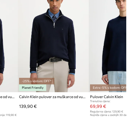
-25% s kodom: OFF*
Planet Friendly
Extra -5% s kodom: OFF*
Calvin Klein pulover za muškarce od vune
Calvin Klein pulover za muškarce od vune
Pulover Calvin Klein
Trenutna cijena:
139,90 €
69,99 €
Regularna cijena:
129,90 €
enja:
119,90 €
Najniža cijena u zadnjih 30 dana prije sn