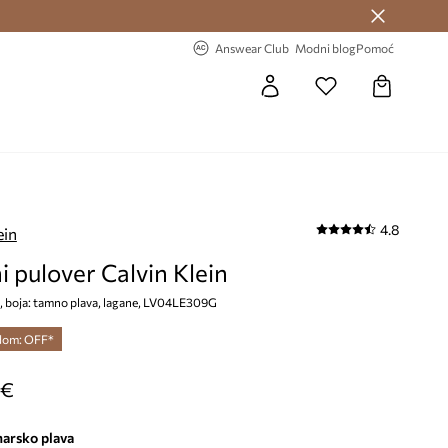
Answear Club >
-20% na prvu narudžbu >
Answear Club
Modni blog
Pomoć
4.8
ein
 pulover Calvin Klein
, boja: tamno plava, lagane, LV04LE309G
dom: OFF*
 €
narsko plava