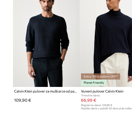
Extra -5% s kodom: OFF*
Planet Friendly
Calvin Klein pulover za muškarce od pamuka
Vuneni pulover Calvin Klein
Trenutna cijena:
109,90 €
66,99 €
Regularna cijena:
129,90 €
Najniža cijena u zadnjih 30 dana prije snižen