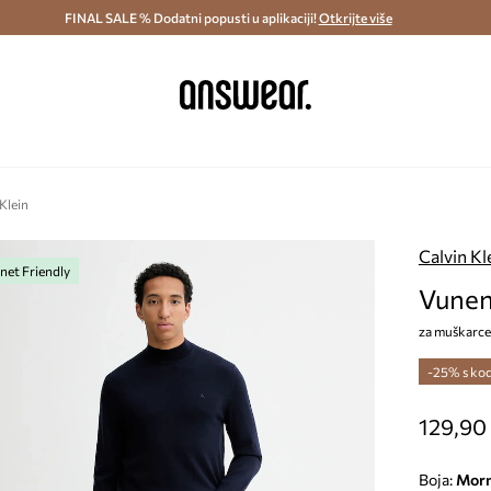
ostava i povrat (od 70€) >
FINAL SALE % Dodatni popusti u aplikaciji!
Dostava u roku 48 sati >
Otkrijte više
Štedite s 
Klein
Calvin Kl
net Friendly
Vuneni
za muškarce
-25% s ko
129,90
Boja:
mor