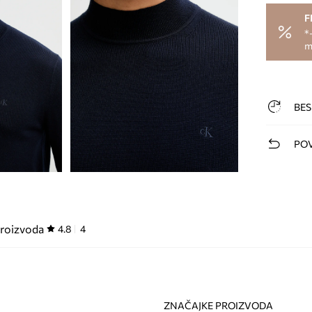
F
*
m
BES
POV
proizvoda
4.8
4
ZNAČAJKE PROIZVODA