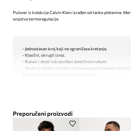
Pulover iz kolekcije Calvin Klein izrađen od tanke pletenine. Mer
svojstva termoregulacije.
- Jednostavan kroj koji ne ograničava kretanje.
- Klasični, okrugli izrez.
- Rukavi i donji rub završeni elastičnim rubom.
- Model je dijelom izrađen od vlakana, proizvedenih održi
čime se smanjuje njihov utjecaj na okoliš.
- Duljina rukava: 65 cm.
- Duljina: 67 cm.
- Širina ispod pazuha: 55 cm.
- Dimenzije navedene za veličinu: M.
Preporučeni proizvodi