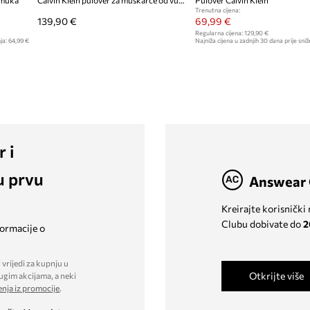
amuka
Calvin Klein pulover za muškarce od vune
Pulover Calvin Klein
Trenutna cijena:
139,90 €
69,99 €
Regularna cijena:
129,90 €
ja:
64,99 €
Najniža cijena u zadnjih 30 dana prije sniž
r i
u prvu
Answear 
Kreirajte korisnički
Clubu dobivate do
2
formacije o
 vrijedi za kupnju u
Otkrijte više
ugim akcijama, a neki
enja iz promocije
.