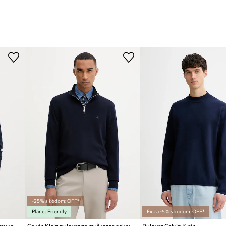
-25% s kodom: OFF*
Planet Friendly
Extra -5% s kodom: OFF*