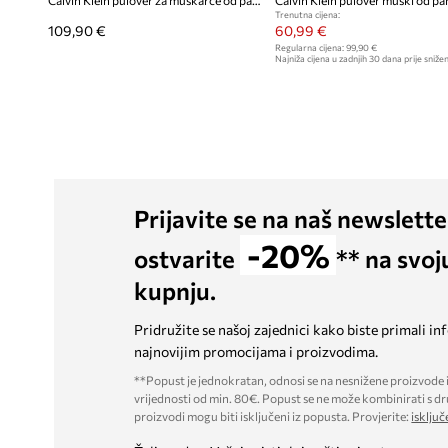
Calvin Klein pulover za muškarce od pamuka
Calvin Klein pulover muški od p
Trenutna cijena:
109,90 €
60,99 €
Regularna cijena:
99,90 €
Najniža cijena u zadnjih 30 dana prije snižen
Prijavite se na naš newslette
-20%
ostvarite
** na svoj
kupnju.
Pridružite se našoj zajednici kako biste primali in
najnovijim promocijama i proizvodima.
**Popust je jednokratan, odnosi se na nesnižene proizvode i
vrijednosti od min. 80€. Popust se ne može kombinirati s dr
proizvodi mogu biti isključeni iz popusta. Provjerite:
isključ