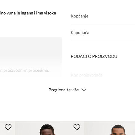
ino vuna je lagana i ima visoka
Kopčanje
Kapuljača
PODACI O PROIZVODU
vim proizvodnim procesima,
Kod proizvođača
Pregledajte više
Boja proizvođača
Boja
m
Modna marka