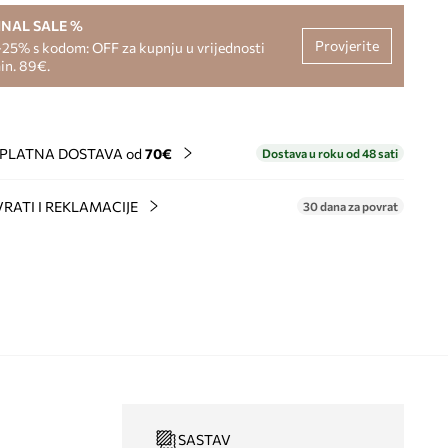
INAL SALE %
Provjerite
-25% s kodom: OFF za kupnju u vrijednosti
in. 89€.
PLATNA DOSTAVA od
70€
Dostava u roku od 48 sati
RATI I REKLAMACIJE
30 dana za povrat
SASTAV