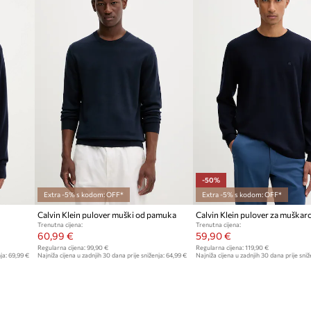
ID Proizvoda
-50%
Extra -5% s kodom: OFF*
Extra -5% s kodom: OFF*
Calvin Klein pulover muški od pamuka
Trenutna cijena:
Trenutna cijena:
60,99 €
59,90 €
Regularna cijena:
99,90 €
Regularna cijena:
119,90 €
ja:
69,99 €
Najniža cijena u zadnjih 30 dana prije sniženja:
64,99 €
Najniža cijena u zadnjih 30 dana prije sniž