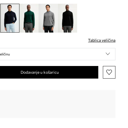
Tablica veličina
eličinu
Dodavanje u košaricu