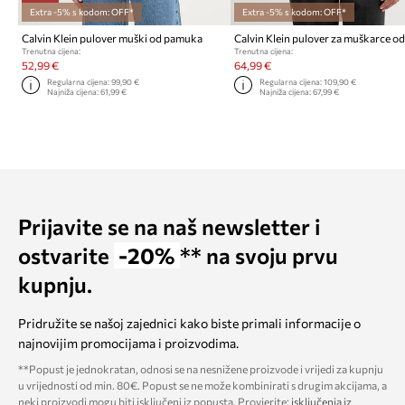
Extra -5% s kodom: OFF*
Extra -5% s kodom: OFF*
Calvin Klein pulover muški od pamuka
Trenutna cijena:
Trenutna cijena:
52,99 €
64,99 €
Regularna cijena:
99,90 €
Regularna cijena:
109,90 €
Najniža cijena:
61,99 €
Najniža cijena:
67,99 €
Prijavite se na naš newsletter i
ostvarite
-20%
** na svoju prvu
kupnju.
Pridružite se našoj zajednici kako biste primali informacije o
najnovijim promocijama i proizvodima.
**Popust je jednokratan, odnosi se na nesnižene proizvode i vrijedi za kupnju
u vrijednosti od min. 80€. Popust se ne može kombinirati s drugim akcijama, a
neki proizvodi mogu biti isključeni iz popusta. Provjerite:
isključenja iz