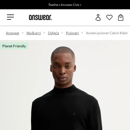
Štedite s Answear Club >
Answear
Muškarci
Odjeća
Puloveri
Vuneni pulover Calvin Klein
Planet Friendly