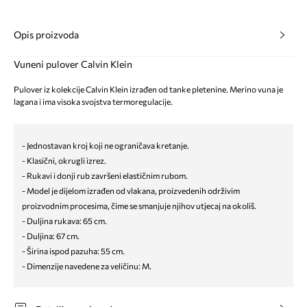
Opis proizvoda
Vuneni pulover Calvin Klein
Pulover iz kolekcije Calvin Klein izrađen od tanke pletenine. Merino vuna je
lagana i ima visoka svojstva termoregulacije.
- Jednostavan kroj koji ne ograničava kretanje.
- Klasični, okrugli izrez.
- Rukavi i donji rub završeni elastičnim rubom.
- Model je dijelom izrađen od vlakana, proizvedenih održivim
proizvodnim procesima, čime se smanjuje njihov utjecaj na okoliš.
- Duljina rukava: 65 cm.
- Duljina: 67 cm.
- Širina ispod pazuha: 55 cm.
- Dimenzije navedene za veličinu: M.