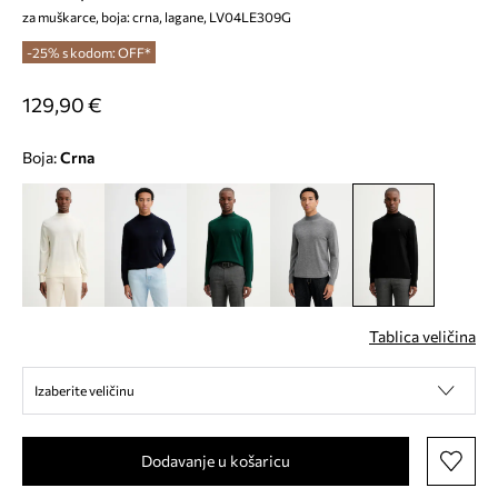
za muškarce, boja: crna, lagane, LV04LE309G
-25% s kodom: OFF*
129,90 €
Boja:
crna
Tablica veličina
Izaberite veličinu
Dodavanje u košaricu