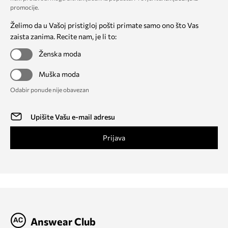
promocije
.
Želimo da u Vašoj pristigloj pošti primate samo ono što Vas
zaista zanima. Recite nam, je li to:
Ženska moda
Muška moda
Odabir ponude nije obavezan
Prijava
Answear Club