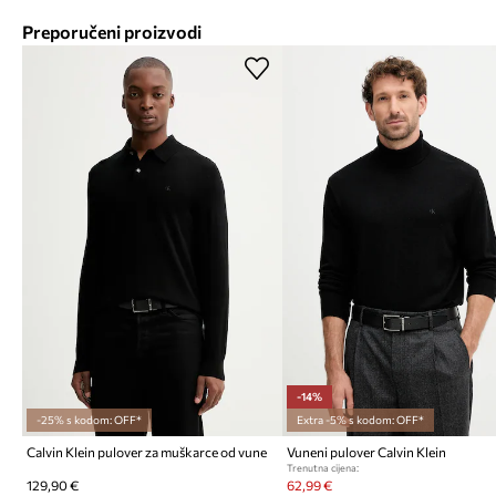
Preporučeni proizvodi
-14%
-25% s kodom: OFF*
Extra -5% s kodom: OFF*
Calvin Klein pulover za muškarce od vune
Vuneni pulover Calvin Klein
Trenutna cijena:
129,90 €
62,99 €