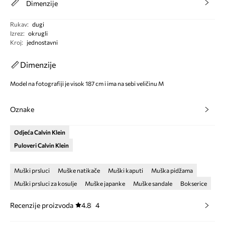
Dimenzije
Rukav
:
dugi
Izrez
:
okrugli
Kroj
:
jednostavni
Dimenzije
Model na fotografiji je visok 187 cm i ima na sebi veličinu M
Oznake
Odjeća Calvin Klein
Puloveri Calvin Klein
Muški prsluci
Muške natikače
Muški kaputi
Muška pidžama
Muški prsluci za kosulje
Muške japanke
Muške sandale
Bokserice
Recenzije proizvoda
4.8
4