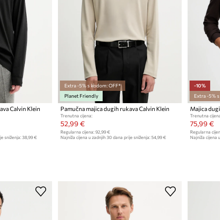
Extra -5% s kodom: OFF*
-10%
Planet Friendly
Extra -5% 
va Calvin Klein
Pamučna majica dugih rukava Calvin Klein
Trenutna cijena:
Trenutna cijena
52,99 €
75,99 €
Regularna cijena:
92,99 €
Regularna cijen
je sniženja:
38,99 €
Najniža cijena u zadnjih 30 dana prije sniženja:
54,99 €
Najniža cijena u