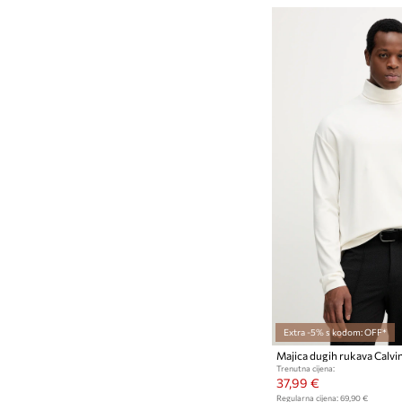
Extra -5% s kodom: OFF*
Majica dugih rukava Calvin
Trenutna cijena:
37,99 €
Regularna cijena:
69,90 €