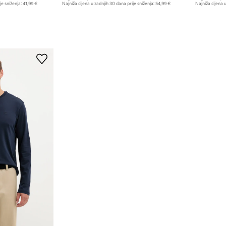
je sniženja:
41,99 €
Najniža cijena u zadnjih 30 dana prije sniženja:
54,99 €
Najniža cijena u