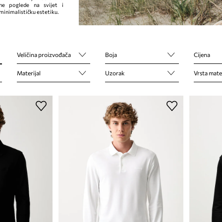
ne poglede na svijet i
 minimalističku estetiku.
Veličina proizvođača
Boja
Cijena
Materijal
Uzorak
Vrsta mater