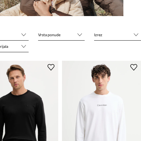
Vrsta ponude
Izrez
ijala