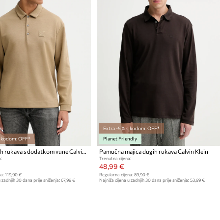
Extra -5% s kodom: OFF*
s kodom: OFF*
Planet Friendly
Majica dugih rukava s dodatkom vune Calvin Klein
Pamučna majica dugih rukava Calvin Klein
:
Trenutna cijena:
48,99 €
a:
119,90 €
Regularna cijena:
89,90 €
 zadnjih 30 dana prije sniženja:
67,99 €
Najniža cijena u zadnjih 30 dana prije sniženja:
53,99 €