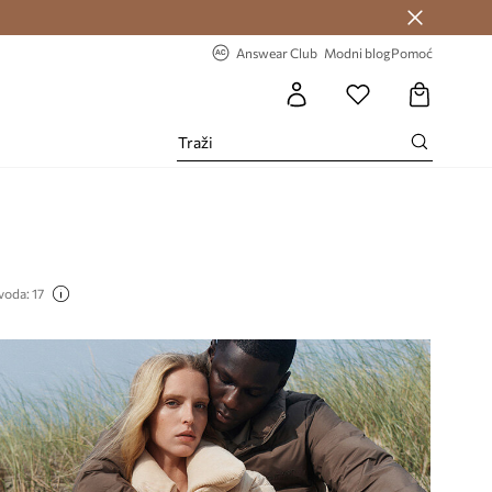
Answear Club >
-20% na prvu narudžbu >
Answear Club
Modni blog
Pomoć
voda: 17