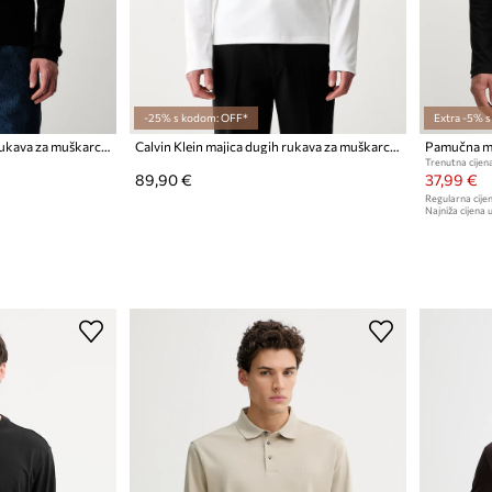
-25% s kodom: OFF*
Extra -5% 
Calvin Klein majica dugih rukava za muškarce od pamuka
Calvin Klein majica dugih rukava za muškarce od pamuka
Pamučna maj
Trenutna cijena
89,90 €
37,99 €
Regularna cijen
Najniža cijena u