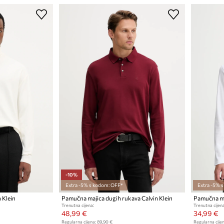
-10%
Extra -5% s kodom: OFF*
Extra -5% 
 Klein
Pamučna majica dugih rukava Calvin Klein
Pamučna maj
Trenutna cijena:
Trenutna cijena
48,99 €
34,99 €
Regularna cijena:
89,90 €
Regularna cijen