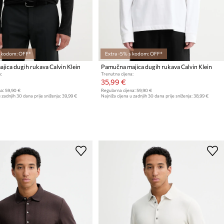
s kodom: OFF*
Extra -5% s kodom: OFF*
ica dugih rukava Calvin Klein
Pamučna majica dugih rukava Calvin Klein
:
Trenutna cijena:
35,99 €
a:
59,90 €
Regularna cijena:
59,90 €
 zadnjih 30 dana prije sniženja:
39,99 €
Najniža cijena u zadnjih 30 dana prije sniženja:
38,99 €