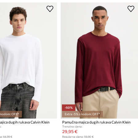
-50%
s kodom: OFF*
Extra -5% s kodom: OFF*
ica dugih rukava Calvin Klein
Pamučna majica dugih rukava Calvin Klein
:
Trenutna cijena:
29,95 €
a:
64,99 €
Regularna cijena:
59,90 €