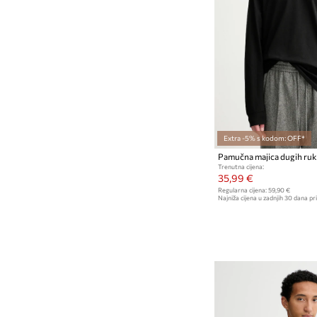
Extra -5% s kodom: OFF*
Pamučna majica dugih ruka
Trenutna cijena:
35,99 €
Regularna cijena:
59,90 €
Najniža cijena u zadnjih 30 dana pri