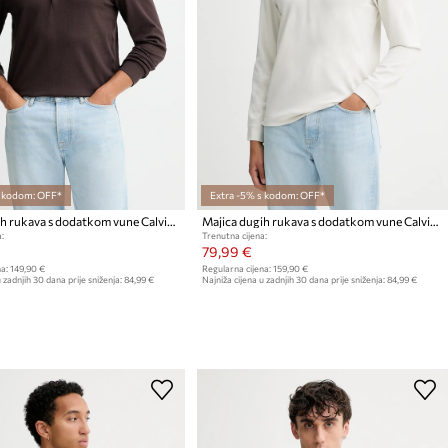
s kodom: OFF*
Extra -5% s kodom: OFF*
Majica dugih rukava s dodatkom vune Calvin Klein
Majica dugih rukava s dodatkom vune Calvin Klein
:
Trenutna cijena:
79,99 €
a:
149,90 €
Regularna cijena:
159,90 €
 zadnjih 30 dana prije sniženja:
84,99 €
Najniža cijena u zadnjih 30 dana prije sniženja:
84,99 €