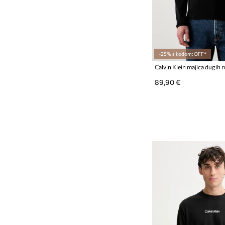
Rukavice
Ruksaci
Satovi
-25% s kodom: OFF*
Šalovi i marame
Torbe i koferi
89,90 €
Torbe oko struka