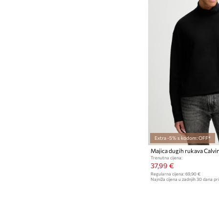
Extra -5% s kodom: OFF*
Majica dugih rukava Calvin
Trenutna cijena:
37,99 €
Regularna cijena:
69,90 €
Najniža cijena u zadnjih 30 dana pri