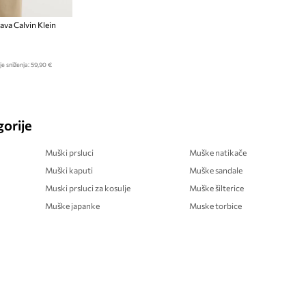
va Calvin Klein
je sniženja:
59,90 €
orije
Muški prsluci
Muške natikače
Muški kaputi
Muške sandale
Muski prsluci za kosulje
Muške šilterice
Muške japanke
Muske torbice