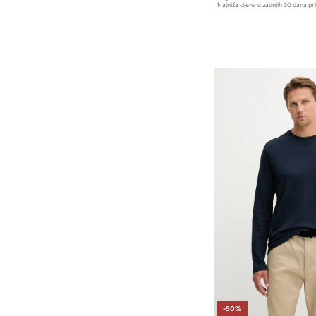
Najniža cijena u zadnjih 30 dana pri
-50%