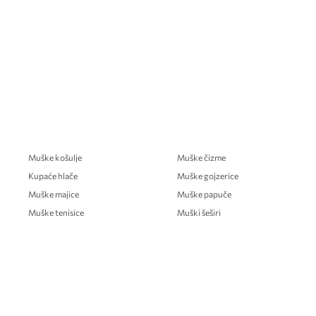
Muške košulje
Muške čizme
Kupaće hlače
Muške gojzerice
Muške majice
Muške papuče
Muške tenisice
Muški šeširi