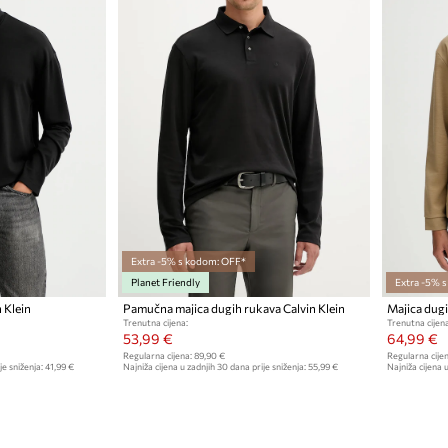
Extra -5% s kodom: OFF*
Planet Friendly
Extra -5% 
 Klein
Pamučna majica dugih rukava Calvin Klein
Trenutna cijena:
Trenutna cijena
53,99 €
64,99 €
Regularna cijena:
89,90 €
Regularna cijen
je sniženja:
41,99 €
Najniža cijena u zadnjih 30 dana prije sniženja:
55,99 €
Najniža cijena u