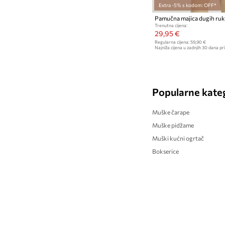
Extra -5% s kodom: OFF*
Pamučna majica dugih ruka
Trenutna cijena:
29,95 €
Regularna cijena:
59,90 €
Najniža cijena u zadnjih 30 dana pri
Popularne kateg
Muške čarape
Muške pidžame
Muški kućni ogrtač
Bokserice