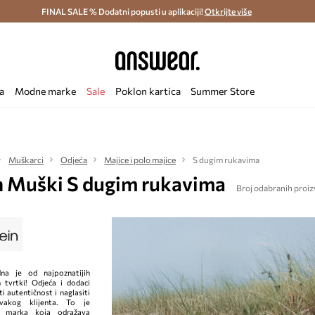
ostava i povrat (od 70€) >
FINAL SALE % Dodatni popusti u aplikaciji!
Dostava u roku 48 sati >
Otkrijte više
Štedite s 
a
Modne marke
Sale
Poklon kartica
Summer Store
Muškarci
Odjeća
Majice i polo majice
S dugim rukavima
in Muški S dugim rukavima
Broj odabranih proiz
dna je od najpoznatijih
 tvrtki! Odjeća i dodaci
iti autentičnost i naglasiti
svakog klijenta. To je
a marka koja odražava