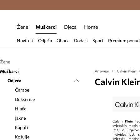
Premium Fashion Benefits >
Besplatna d
Žene
Muškarci
Djeca
Home
Noviteti
Odjeća
Obuća
Dodaci
Sport
Premium ponud
Žene
Muškarci
Odjeća
Answear
Calvin Klein
Calvin Kle
Obuća
Odjeća
Bluze i košulje
Dodaci
Čarape
Balerinke
Čarape
Donje rublje
Espadrile
Etuiji i torbice
Dukserice
Dukserice
Čizme
Kape i šeširi
Hlače
Haljine
Gumene čizme
Kozmetičke torbice
Jakne
Calvin Klein je
svjetskih modnih
Hlače i tajice
Gležnjače
Nakit
Kaputi
imaju cilj utjelov
individualnost 
Jakne
Modne tenisice
Novčanici
Košulje
svjetska modn