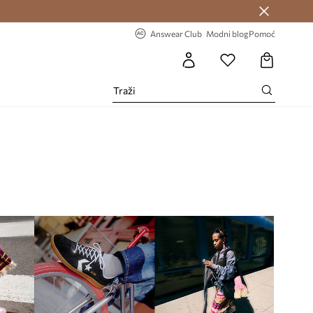
Answear Club >
-20% na prvu narudžbu >
Answear Club
Modni blog
Pomoć