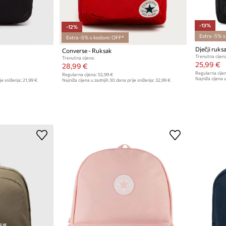
-13%
-12%
Extra -5% 
Extra -5% s kodom: OFF*
Dječji ruks
Converse - Ruksak
Trenutna cijena
Trenutna cijena:
25,99 €
28,99 €
Regularna cijen
Regularna cijena:
52,99 €
Najniža cijena u
je sniženja:
21,99 €
Najniža cijena u zadnjih 30 dana prije sniženja:
32,99 €