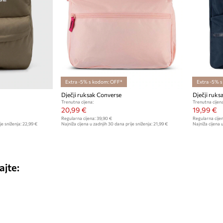
Extra -5% s kodom: OFF*
Extra -5% 
Dječji ruksak Converse
Dječji ruks
Trenutna cijena:
Trenutna cijena
20,99 €
19,99 €
Regularna cijena:
39,90 €
Regularna cijen
je sniženja:
22,99 €
Najniža cijena u zadnjih 30 dana prije sniženja:
21,99 €
Najniža cijena u
ajte: