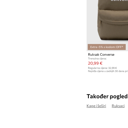
Extra -5% s kodom: OFF*
Ruksak Converse
Trenutna cijena:
20,99 €
Regularna cijena:
32,99 €
Najniža cijena u zadnjih 30 dana pri
Također pogled
Kape i šeširi
Ruksaci