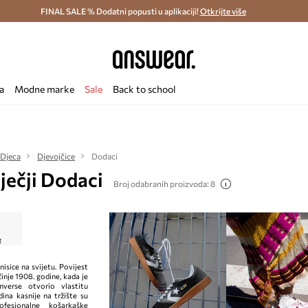
ostava i povrat (od 70€) >
FINAL SALE % Dodatni popusti u aplikaciji!
Dostava u roku 48 sati >
Otkrijte više
Štedite s 
a
Modne marke
Sale
Back to school
Djeca
Djevojčice
Dodaci
ječji Dodaci
Broj odabranih proizvoda: 8
isice na svijetu. Povijest
nje 1908. godine, kada je
verse otvorio vlastitu
ina kasnije na tržište su
ofesionalne košarkaške