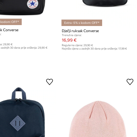
s kodom: OFF*
Extra -5% s kodom: OFF*
ak Converse
Dječji ruksak Converse
:
Trenutna cijena:
16,99 €
a:
29,90 €
Regularna cijena:
29,90 €
 zadnjih 30 dana prije sniženja:
29,90 €
Najniža cijena u zadnjih 30 dana prije sniženja:
17,99 €