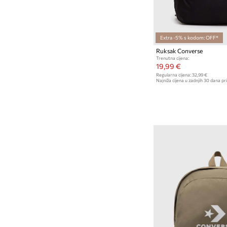
Extra -5% s kodom: OFF*
Ruksak Converse
Trenutna cijena:
19,99 €
Regularna cijena:
32,99 €
Najniža cijena u zadnjih 30 dana pri