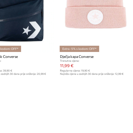
s kodom: OFF*
Extra -5% s kodom: OFF*
ak Converse
Dječja kapa Converse
:
Trenutna cijena:
11,99 €
a:
39,90 €
Regularna cijena:
19,90 €
 zadnjih 30 dana prije sniženja:
20,99 €
Najniža cijena u zadnjih 30 dana prije sniženja:
12,99 €