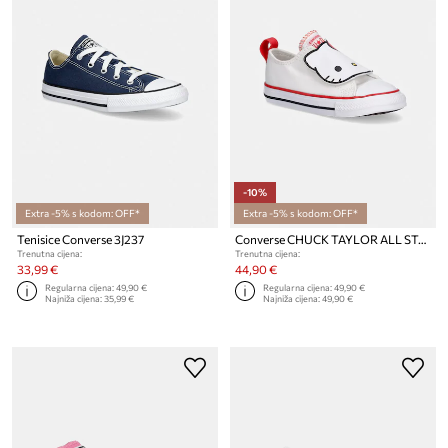
-10%
Extra -5% s kodom: OFF*
Extra -5% s kodom: OFF*
Tenisice Converse 3J237
Converse CHUCK TAYLOR ALL STAR 2V HELLO KITTY tenisice za djecu
Trenutna cijena:
Trenutna cijena:
33,99 €
44,90 €
Regularna cijena:
49,90 €
Regularna cijena:
49,90 €
Najniža cijena:
35,99 €
Najniža cijena:
49,90 €