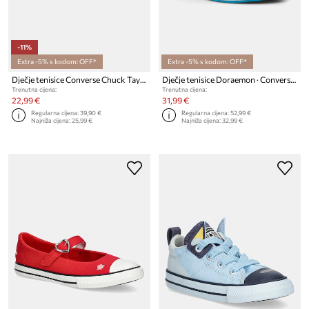
-11%
Extra -5% s kodom: OFF*
Extra -5% s kodom: OFF*
Dječje tenisice Converse Chuck Taylor All Star Dainty Mary Jane
Dječje tenisice Doraemon · Converse Chuck Taylor All Star Play Lite CX
Trenutna cijena:
Trenutna cijena:
22,99 €
31,99 €
Regularna cijena:
39,90 €
Regularna cijena:
52,99 €
Najniža cijena:
25,99 €
Najniža cijena:
32,99 €