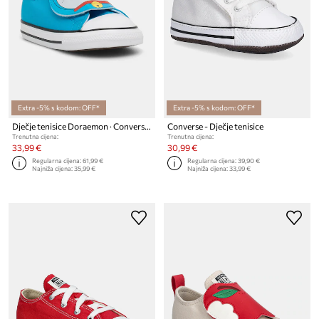
Extra -5% s kodom: OFF*
Extra -5% s kodom: OFF*
Dječje tenisice Doraemon · Converse Chuck Taylor All Star
Converse - Dječje tenisice
Trenutna cijena:
Trenutna cijena:
33,99 €
30,99 €
Regularna cijena:
61,99 €
Regularna cijena:
39,90 €
Najniža cijena:
35,99 €
Najniža cijena:
33,99 €