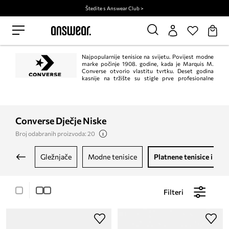
Štedite s Answear Club >
Najpopularnije tenisice na svijetu. Povijest modne
marke počinje 1908. godine, kada je Marquis M.
Converse otvorio vlastitu tvrtku. Deset godina
kasnije na tržište su stigle prve profesionalne
košarkaške tenisice - Chuck Taylor All Star, kultni model koji povezuje
generacije. Nakon više od stotinu godina njihova popularnost ne jenjava.
Converse Dječje Niske
Broj odabranih proizvoda: 20
gležnjače
modne tenisice
platnene tenisice i teni
Filteri