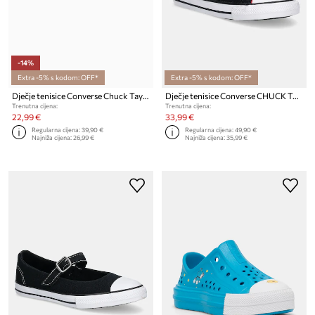
-14%
Extra -5% s kodom: OFF*
Extra -5% s kodom: OFF*
Dječje tenisice Converse Chuck Taylor All Star Dainty Mary Jane
Dječje tenisice Converse CHUCK TAYLOR ALL STAR ONE STRAP
Trenutna cijena:
Trenutna cijena:
22,99 €
33,99 €
Regularna cijena:
39,90 €
Regularna cijena:
49,90 €
Najniža cijena:
26,99 €
Najniža cijena:
35,99 €