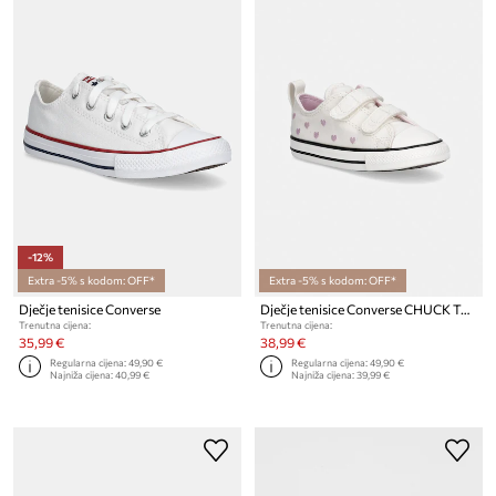
-12%
Extra -5% s kodom: OFF*
Extra -5% s kodom: OFF*
Dječje tenisice Converse
Dječje tenisice Converse CHUCK TAYLOR ALL STAR 2V
Trenutna cijena:
Trenutna cijena:
35,99 €
38,99 €
Regularna cijena:
49,90 €
Regularna cijena:
49,90 €
Najniža cijena:
40,99 €
Najniža cijena:
39,99 €