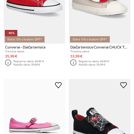
-10%
Extra -5% s kodom: OFF*
Extra -5% s kodom: OFF*
Converse - Dječje tenisice
Dječje tenisice Converse CHUCK TAYLOR ALL STAR ONE STRAP
Trenutna cijena:
Trenutna cijena:
35,99 €
33,99 €
Regularna cijena:
49,90 €
Regularna cijena:
49,90 €
Najniža cijena:
39,99 €
Najniža cijena:
35,99 €