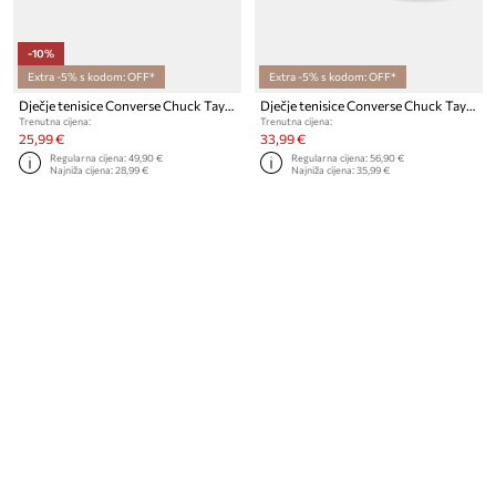
-10%
Extra -5% s kodom: OFF*
Extra -5% s kodom: OFF*
Dječje tenisice Converse Chuck Taylor All Star Dainty Mary Jane
Dječje tenisice Converse Chuck Taylor All Star Madison
Trenutna cijena:
Trenutna cijena:
25,99 €
33,99 €
Regularna cijena:
49,90 €
Regularna cijena:
56,90 €
Najniža cijena:
28,99 €
Najniža cijena:
35,99 €