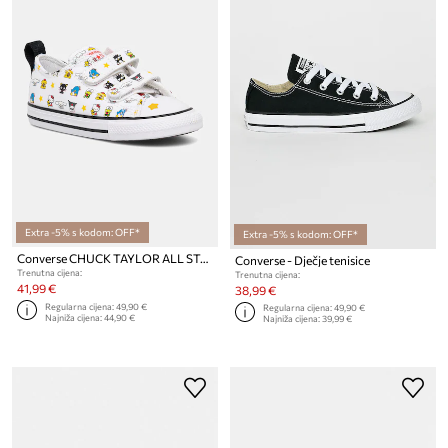
Extra -5% s kodom: OFF*
Extra -5% s kodom: OFF*
Converse CHUCK TAYLOR ALL STAR 2V HELLO KITTY tenisice za djecu
Converse - Dječje tenisice
Trenutna cijena:
Trenutna cijena:
41,99 €
38,99 €
Regularna cijena:
49,90 €
Regularna cijena:
49,90 €
Najniža cijena:
44,90 €
Najniža cijena:
39,99 €