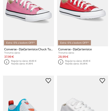
Extra -5% s kodom: OFF*
Extra -5% s kodom: OFF*
Converse - Dječje tenisice Chuck Taylor All Star
Converse - Dječje tenisice
Trenutna cijena:
Trenutna cijena:
37,99 €
28,99 €
Regularna cijena:
49,90 €
Regularna cijena:
49,90 €
Najniža cijena:
41,99 €
Najniža cijena:
30,99 €