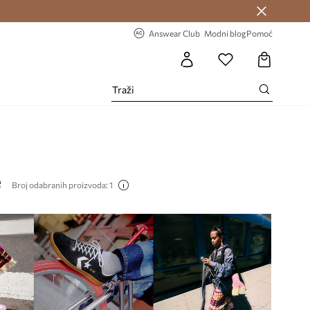
Answear Club >
-20% na prvu narudžbu >
Answear Club
Modni blog
Pomoć
e
Broj odabranih proizvoda: 1