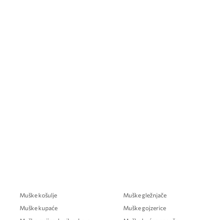
Muške košulje
Muške gležnjače
Muške kupaće
Muške gojzerice