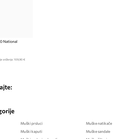
70 National
je sniženja:
109,90 €
ajte:
orije
Muški prsluci
Muške natikače
Muški kaputi
Muške sandale