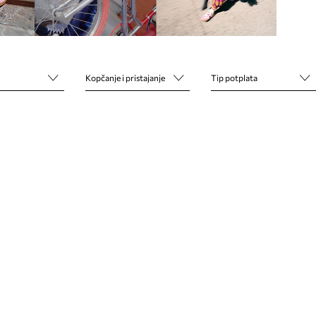
Kopčanje i pristajanje
Tip potplata