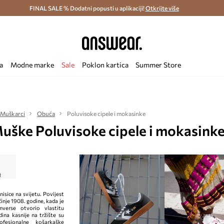
ostava i povrat (od 70€) >
FINAL SALE % Dodatni popusti u aplikaciji!
Dostava u roku 48 sati >
Otkrijte više
Štedite s 
a
Modne marke
Sale
Poklon kartica
Summer Store
Muškarci
Obuća
Poluvisoke cipele i mokasinke
uške Poluvisoke cipele i mokasink
isice na svijetu. Povijest
nje 1908. godine, kada je
verse otvorio vlastitu
ina kasnije na tržište su
ofesionalne košarkaške