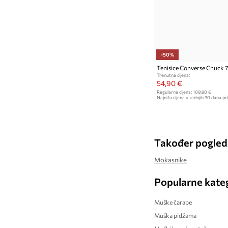
Trenirke
-50%
Tenisice Converse Chuck 
Trenutna cijena:
54,90 €
Regularna cijena:
109,90 €
Najniža cijena u zadnjih 30 dana pri
Također pogled
Mokasnike
Popularne kateg
Muške čarape
Muška pidžama