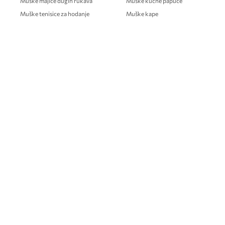
Muške majice dugih rukava
Muške kućne papuče
Muške tenisice za hodanje
Muške kape