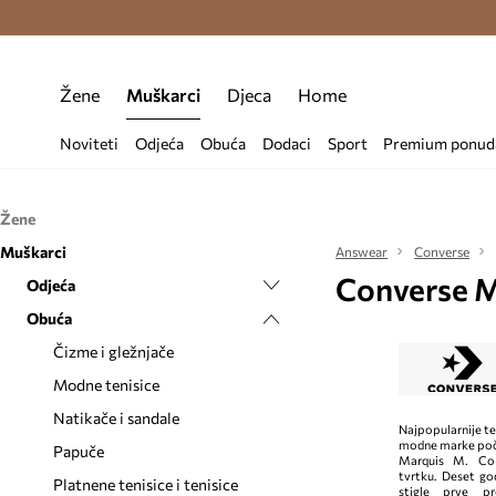
Premium Fashion Benefits >
Besplatna d
Žene
Muškarci
Djeca
Home
Noviteti
Odjeća
Obuća
Dodaci
Sport
Premium ponud
Žene
Muškarci
Odjeća
Answear
Converse
Converse M
Obuća
Odjeća
Čarape
Dodaci
Obuća
Dukserice
Balerinke
Čarape
Haljine
Gležnjače
Kape i šeširi
Dukserice
Čizme i gležnjače
Hlače i tajice
Modne tenisice
Ruksaci
Hlače
Modne tenisice
Jakne
Natikače i sandale
Ženske torbe
Jakne
Natikače i sandale
Najpopularnije ten
modne marke poči
Kratke hlače
Papuče
Kaputi
Papuče
Marquis M. Con
tvrtku. Deset god
Majice i topovi
Platnene tenisice i tenisice
Kratke hlače
Platnene tenisice i tenisice
stigle prve pr