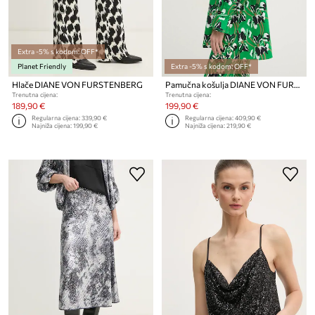
Extra -5% s kodom: OFF*
Planet Friendly
Extra -5% s kodom: OFF*
Hlače DIANE VON FURSTENBERG
Pamučna košulja DIANE VON FURSTENBERG
Trenutna cijena:
Trenutna cijena:
189,90 €
199,90 €
Regularna cijena:
339,90 €
Regularna cijena:
409,90 €
Najniža cijena:
199,90 €
Najniža cijena:
219,90 €