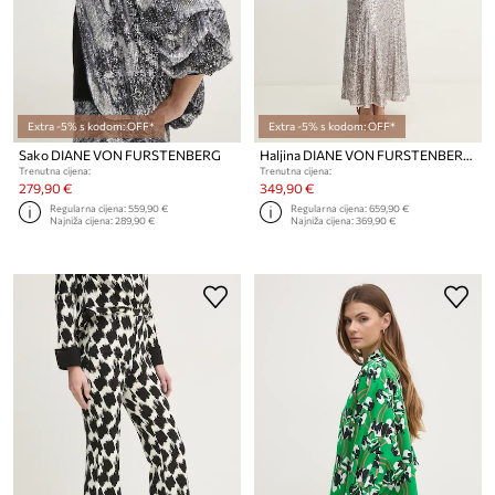
Extra -5% s kodom: OFF*
Extra -5% s kodom: OFF*
Sako DIANE VON FURSTENBERG
Haljina DIANE VON FURSTENBERG
Trenutna cijena:
Trenutna cijena:
279,90 €
349,90 €
Regularna cijena:
559,90 €
Regularna cijena:
659,90 €
Najniža cijena:
289,90 €
Najniža cijena:
369,90 €