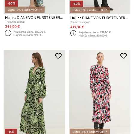
-50%
-50%
Extra -5% s kodom: OFF*
Extra -5% s kodom: OFF*
Haljina DIANE VON FURSTENBERG
Haljina DIANE VON FURSTENBERG
Trenutna cijena:
Trenutna cijena:
344,90 €
419,90 €
Regularna cijena:
689,90 €
Regularna cijena:
839,90 €
Najniža cijena:
689,90 €
Najniža cijena:
839,90 €
-14%
Extra -5% s kodom: OFF*