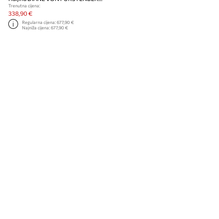
Trenutna cijena:
338,90 €
Regularna cijena:
677,90 €
Najniža cijena:
677,90 €