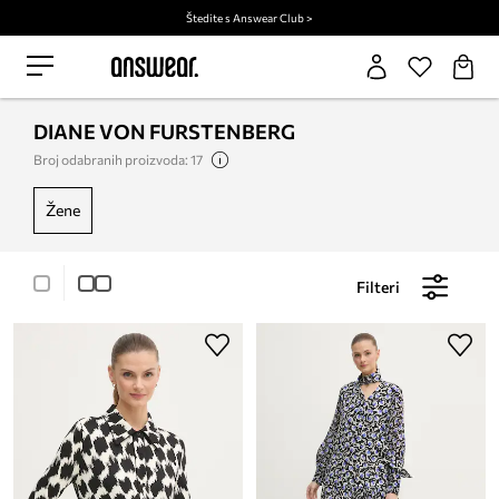
Štedite s Answear Club >
DIANE VON FURSTENBERG
Broj odabranih proizvoda: 17
žene
Filteri