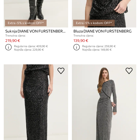
Extra -5% s kodom: OFF*
Extra -5% s kodom: OFF*
Suknja DIANE VON FURSTENBERG
Bluza DIANE VON FURSTENBERG
Trenutna cijena:
Trenutna cijena:
219,90 €
139,90 €
Regularna cijena:
409,90 €
Regularna cijena:
259,90 €
Najniža cijena:
229,90 €
Najniža cijena:
149,90 €