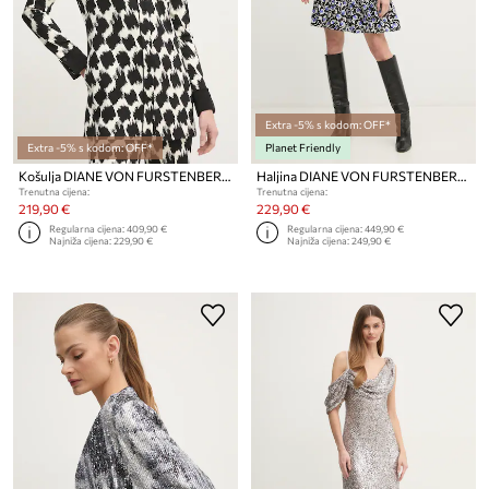
Extra -5% s kodom: OFF*
Extra -5% s kodom: OFF*
Planet Friendly
Košulja DIANE VON FURSTENBERG
Haljina DIANE VON FURSTENBERG
Trenutna cijena:
Trenutna cijena:
219,90 €
229,90 €
Regularna cijena:
409,90 €
Regularna cijena:
449,90 €
Najniža cijena:
229,90 €
Najniža cijena:
249,90 €