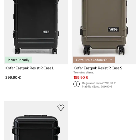
Planet Friendly
Extra -5% s kodom: OFF*
Kofer Eastpak Resist'R Case L
Kofer Eastpak Resist'R Case S
Trenutna cijena:
399,90 €
189,90 €
Regularna cijena:
289,90 €
Najniža cijena:
209,90 €