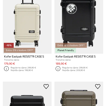
-10%
Extra -5% s kodom: OFF*
Extra -5% s kodom: OFF*
Planet Friendly
Kofer Eastpak RESIST'R CASE S
Kofer Eastpak RESIST'R CASE S
Trenutna cijena:
Trenutna cijena:
179,90 €
189,90 €
Regularna cijena:
299,90 €
Regularna cijena:
299,90 €
Najniža cijena:
199,90 €
Najniža cijena:
209,90 €