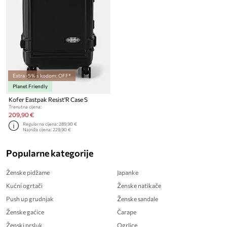
Extra -5% s kodom: OFF*
Planet Friendly
Kofer Eastpak Resist'R Case S
Trenutna cijena:
209,90 €
Regularna cijena:
289,90 €
Najniža cijena:
229,90 €
Popularne kategorije
Ženske pidžame
Japanke
Kućni ogrtači
Ženske natikače
Push up grudnjak
Ženske sandale
Ženske gaćice
Čarape
Ženski prsluk
Ogrlice