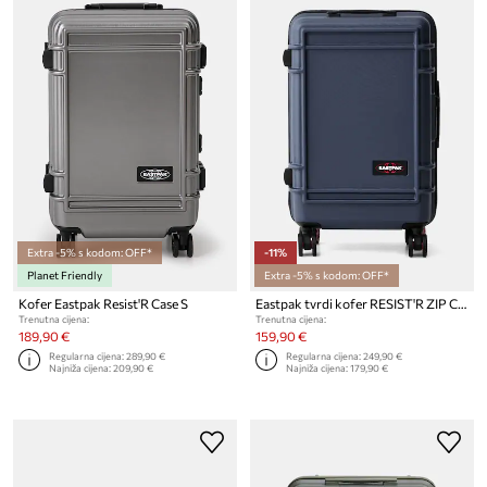
Extra -5% s kodom: OFF*
-11%
Planet Friendly
Extra -5% s kodom: OFF*
Kofer Eastpak Resist'R Case S
Eastpak tvrdi kofer RESIST'R ZIP CABIN
Trenutna cijena:
Trenutna cijena:
189,90 €
159,90 €
Regularna cijena:
289,90 €
Regularna cijena:
249,90 €
Najniža cijena:
209,90 €
Najniža cijena:
179,90 €