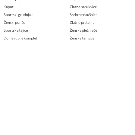
Kaputi
Zlatne narukvice
Sportski grudnjak
Srebrne naušnice
Ženski pončo
Zlatno prstenje
Sportske tajice
Ženske gležnjače
Donje rublje kompleti
Ženske tenisice