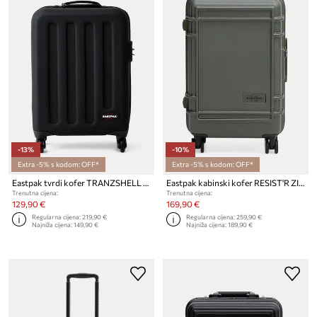
-13%
-10%
Extra -5% s kodom: OFF*
Extra -5% s kodom: OFF*
Eastpak tvrdi kofer TRANZSHELL S
Eastpak kabinski kofer RESIST'R ZIP CABIN
Trenutna cijena:
Trenutna cijena:
129,90 €
169,90 €
Regularna cijena:
219,90 €
Regularna cijena:
259,90 €
Najniža cijena:
149,90 €
Najniža cijena:
189,90 €