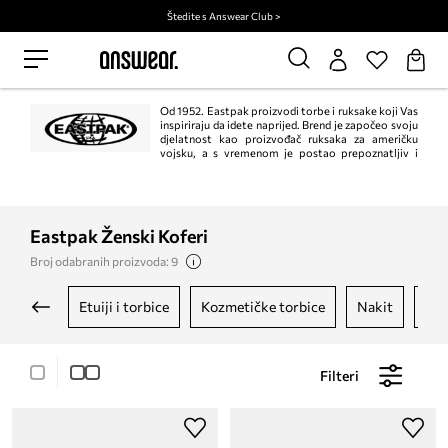
Štedite s Answear Club >
Od 1952. Eastpak proizvodi torbe i ruksake koji Vas
inspiriraju da idete naprijed. Brend je započeo svoju
djelatnost kao proizvođač ruksaka za američku
vojsku, a s vremenom je postao prepoznatljiv i
omiljen brend među stanovnicima velikih gradova. Udobnost i sloboda
otkrivanja svijeta - to su vrijednosti koje brend slijedi godinama.
Eastpak Ženski Koferi
Broj odabranih proizvoda: 9
etuiji i torbice
kozmetičke torbice
nakit
no
Filteri