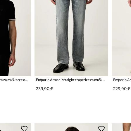
Emporio Armani polo majica za muškarce od pamuka
Emporio Armani straight traperice za muškarce
239,90 €
229,90 €