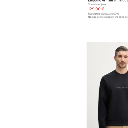
Trenutna cijena:
129,90 €
Regularna cijena:
209,90 €
Najniža cijena u zadnjih 30 dana pri