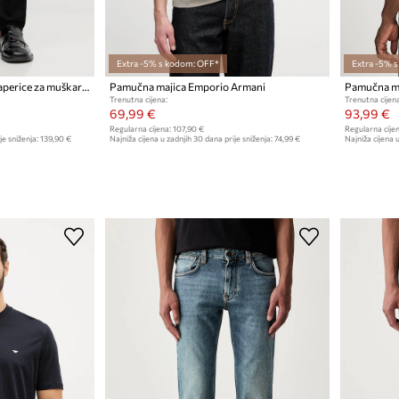
Extra -5% s kodom: OFF*
Extra -5% 
Emporio Armani slim fit traperice za muškarce
Pamučna majica Emporio Armani
Pamučna ma
Trenutna cijena:
Trenutna cijena
69,99 €
93,99 €
Regularna cijena:
107,90 €
Regularna cijen
je sniženja:
139,90 €
Najniža cijena u zadnjih 30 dana prije sniženja:
74,99 €
Najniža cijena u