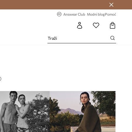
Answear Club >
-20% na prvu narudžbu >
Answear Club
Modni blog
Pomoć