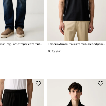
Emporio Armani regularne traperice za muškarce
Emporio Armani majica za muškarce od pamuka
107,99 €