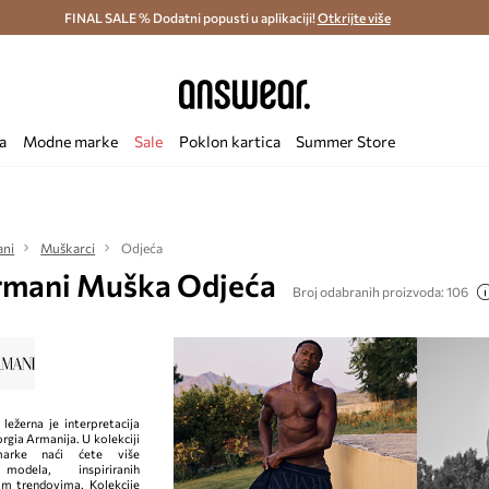
ostava i povrat (od 70€) >
FINAL SALE % Dodatni popusti u aplikaciji!
Dostava u roku 48 sati >
Otkrijte više
Štedite s 
a
Modne marke
Sale
Poklon kartica
Summer Store
ani
Muškarci
Odjeća
rmani Muška Odjeća
Broj odabranih proizvoda: 106
ežerna je interpretacija
orgia Armanija. U kolekciji
rke naći ćete više
modela, inspiriranih
im trendovima. Kolekcije