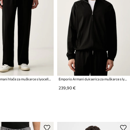
Emporio Armani hlače za muškarce s lyocellom
Emporio Armani dukserica za muškarce s lyocellom
239,90 €