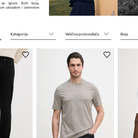
 se igrom živih boja,
nom obradom i iznimnom
Kategorija
Veličina proizvođača
Boja