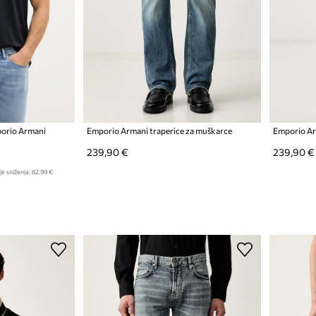
porio Armani
Emporio Armani traperice za muškarce
239,90 €
239,90 €
je sniženja:
62,99 €