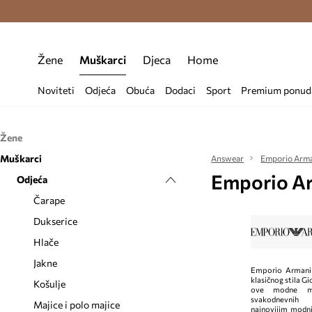
Premium Fashion Benefits >
Besplatna d
Žene
Muškarci
Djeca
Home
Noviteti
Odjeća
Obuća
Dodaci
Sport
Premium ponud
Žene
Muškarci
Odjeća
Answear
Emporio Arm
Emporio A
Obuća
Odjeća
Bluze i košulje
Dodaci
Haljine
Balerinke
Čarape
Hlače i tajice
Čizme
Kape i šeširi
Dukserice
Jakne
Gležnjače
Kozmetičke torbice
Hlače
Kratke hlače
Modne tenisice
Nakit
Jakne
Emporio Armani l
klasičnog stila Gi
Majice i topovi
Natikače i sandale
Naočale
Košulje
ove modne ma
svakodnevnih 
Sakoi i prsluci
Štikle
Novčanici
Majice i polo majice
najnovijim modn