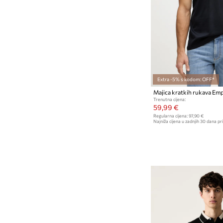
Extra -5% s kodom: OFF*
Majica kratkih rukava Em
Trenutna cijena:
59,99 €
Regularna cijena:
97,90 €
Najniža cijena u zadnjih 30 dana pri