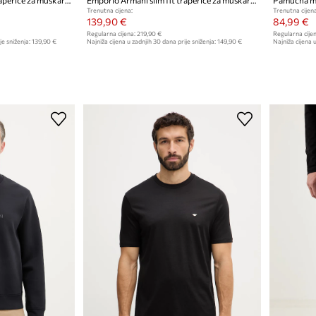
Trenutna cijena:
Trenutna cijena
139,90 €
84,99 €
Regularna cijena:
219,90 €
Regularna cijen
je sniženja:
139,90 €
Najniža cijena u zadnjih 30 dana prije sniženja:
149,90 €
Najniža cijena u