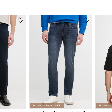
Extra -5% s kodom: OFF*
Extra -5% 
Emporio Armani slim fit traperice za muškarce
Emporio Armani slim fit traperice za muškarce
Pamučna ma