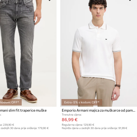
s kodom: OFF*
Extra -5% s kodom: OFF*
ani slim fit traperice muške
Emporio Armani majica za muškarce od pamuka s elastanom
:
Trenutna cijena:
86,99 €
a:
239,90 €
Regularna cijena:
129,90 €
 zadnjih 30 dana prije sniženja:
179,90 €
Najniža cijena u zadnjih 30 dana prije sniženja:
91,99 €