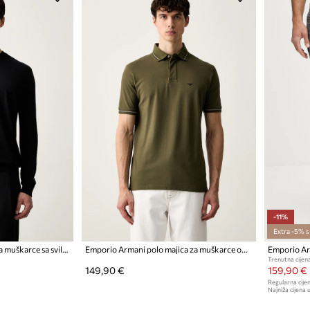
-11%
Extra -5% 
Emporio Armani pulover za muškarce sa svilom
Emporio Armani polo majica za muškarce od pamuka
Emporio Arm
Trenutna cijena
149,90 €
159,90 €
Regularna cijen
Najniža cijena u