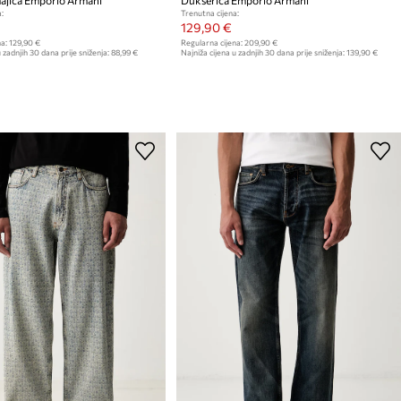
:
Trenutna cijena:
129,90 €
a:
129,90 €
Regularna cijena:
209,90 €
 zadnjih 30 dana prije sniženja:
88,99 €
Najniža cijena u zadnjih 30 dana prije sniženja:
139,90 €