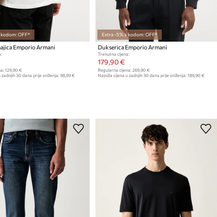
s kodom: OFF*
Extra -5% s kodom: OFF*
jica Emporio Armani
Dukserica Emporio Armani
:
Trenutna cijena:
179,90 €
a:
129,90 €
Regularna cijena:
269,90 €
 zadnjih 30 dana prije sniženja:
98,99 €
Najniža cijena u zadnjih 30 dana prije sniženja:
189,90 €