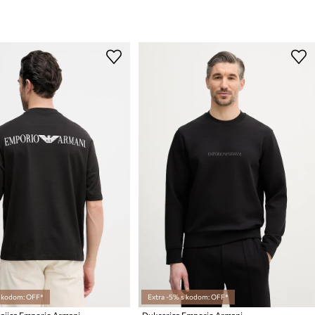
s kodom: OFF*
Extra -5% s kodom: OFF*
jica Emporio Armani
Dukserica Emporio Armani