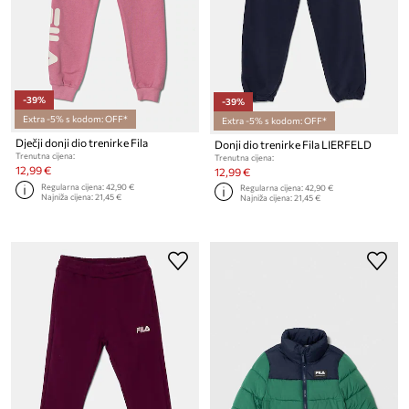
-39%
-39%
Extra -5% s kodom: OFF*
Extra -5% s kodom: OFF*
Dječji donji dio trenirke Fila
Donji dio trenirke Fila LIERFELD
Trenutna cijena:
Trenutna cijena:
12,99 €
12,99 €
Regularna cijena:
42,90 €
Regularna cijena:
42,90 €
Najniža cijena:
21,45 €
Najniža cijena:
21,45 €