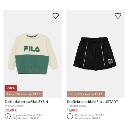
-50%
Extra -5% s kodom: OFF*
Extra -5% s kodom: OFF*
Dječja dukserica Fila LEYSIN
Dječje kratke hlače Fila LUSTADT
Trenutna cijena:
Trenutna cijena:
20,49 €
17,99 €
Regularna cijena:
40,99 €
Regularna cijena:
39,90 €
Najniža cijena:
40,99 €
Najniža cijena:
18,99 €