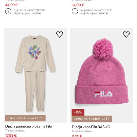
44,99 €
14,90 €
Regularna cijena:
80,99 €
Regularna cijena:
29,90 €
Najniža cijena:
46,99 €
Najniža cijena:
29,90 €
-10%
Extra -5% s kodom: OFF*
Extra -5% s kodom: OFF*
Dječja pamučna pidžama Fila
Dječja kapa Fila BASUO
Trenutna cijena:
Trenutna cijena:
17,99 €
8,99 €