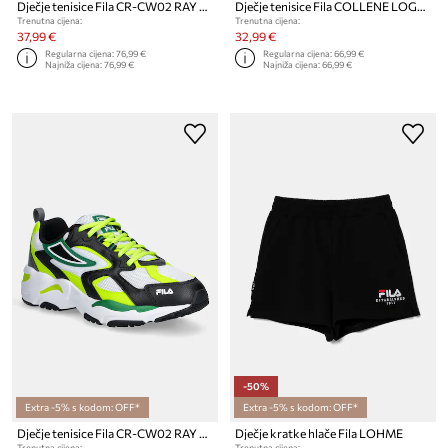
Dječje tenisice Fila CR-CW02 RAY TRACER
Dječje tenisice Fila COLLENE LOGO
Trenutna cijena:
Trenutna cijena:
37,99 €
32,99 €
Regularna cijena:
76,99 €
Regularna cijena:
66,99 €
Najniža cijena:
76,99 €
Najniža cijena:
66,99 €
-50%
Extra -5% s kodom: OFF*
Extra -5% s kodom: OFF*
Dječje tenisice Fila CR-CW02 RAY TRACER
Dječje kratke hlače Fila LOHME
Trenutna cijena:
Trenutna cijena: