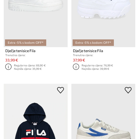
Extra -5% s kodom: OFF*
Extra -5% s kodom: OFF*
Dječje tenisice Fila
Dječje tenisice Fila
Trenutna cijena:
Trenutna cijena:
33,99 €
37,99 €
Regularna cijena:
69,90 €
Regularna cijena:
76,99 €
Najniža cijena:
35,99 €
Najniža cijena:
39,99 €