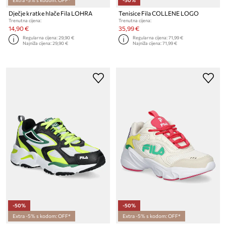
Extra -5% s kodom: OFF*
-50%
Dječje kratke hlače Fila LOHRA
Tenisice Fila COLLENE LOGO
Trenutna cijena:
Trenutna cijena:
14,90 €
35,99 €
Regularna cijena:
29,90 €
Regularna cijena:
71,99 €
Najniža cijena:
29,90 €
Najniža cijena:
71,99 €
-50%
-50%
Extra -5% s kodom: OFF*
Extra -5% s kodom: OFF*