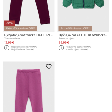
-36%
Extra -5% s kodom: OFF*
Extra -5% s kodom: OFF*
Dječji donji dio trenirke Fila LIETZEN
Dječja jakna Fila THELKOW blocked padded jacket
Trenutna cijena:
Trenutna cijena:
12,99 €
39,99 €
Regularna cijena:
40,99 €
Regularna cijena:
91,99 €
Najniža cijena:
20,49 €
Najniža cijena:
41,99 €