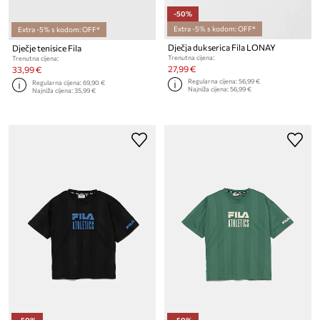
-50%
Extra -5% s kodom: OFF*
Extra -5% s kodom: OFF*
Dječja dukserica Fila LONAY
Dječje tenisice Fila
Trenutna cijena:
Trenutna cijena:
27,99 €
33,99 €
Regularna cijena:
56,99 €
Regularna cijena:
69,90 €
Najniža cijena:
56,99 €
Najniža cijena:
35,99 €
-50%
-50%