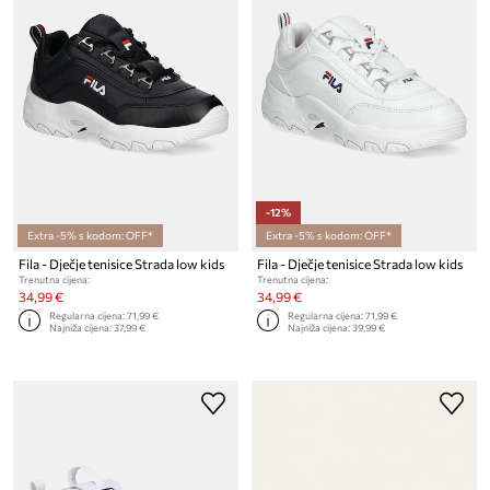
-12%
Extra -5% s kodom: OFF*
Extra -5% s kodom: OFF*
Fila - Dječje tenisice Strada low kids
Fila - Dječje tenisice Strada low kids
Trenutna cijena:
Trenutna cijena:
34,99 €
34,99 €
Regularna cijena:
71,99 €
Regularna cijena:
71,99 €
Najniža cijena:
37,99 €
Najniža cijena:
39,99 €