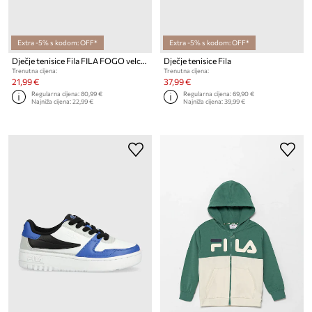
Extra -5% s kodom: OFF*
Extra -5% s kodom: OFF*
Dječje tenisice Fila FILA FOGO velcro
Dječje tenisice Fila
Trenutna cijena:
Trenutna cijena:
21,99 €
37,99 €
Regularna cijena:
80,99 €
Regularna cijena:
69,90 €
Najniža cijena:
22,99 €
Najniža cijena:
39,99 €