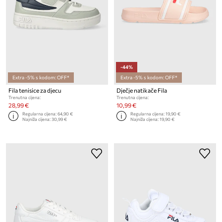
-44%
Extra -5% s kodom: OFF*
Extra -5% s kodom: OFF*
Fila tenisice za djecu
Dječje natikače Fila
Trenutna cijena:
Trenutna cijena:
28,99 €
10,99 €
Regularna cijena:
64,90 €
Regularna cijena:
19,90 €
Najniža cijena:
30,99 €
Najniža cijena:
19,90 €