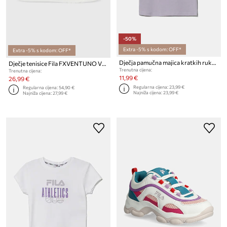
-50%
Extra -5% s kodom: OFF*
Extra -5% s kodom: OFF*
Dječja pamučna majica kratkih rukava Fila ISNY
Dječje tenisice Fila FXVENTUNO VELCRO
Trenutna cijena:
Trenutna cijena:
11,99 €
26,99 €
Regularna cijena:
23,99 €
Regularna cijena:
54,90 €
Najniža cijena:
23,99 €
Najniža cijena:
27,99 €