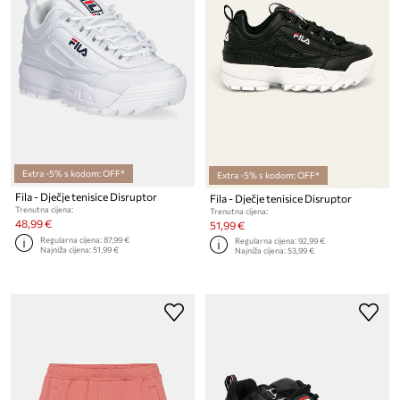
Extra -5% s kodom: OFF*
Extra -5% s kodom: OFF*
Fila - Dječje tenisice Disruptor
Fila - Dječje tenisice Disruptor
Trenutna cijena:
Trenutna cijena:
48,99 €
51,99 €
Regularna cijena:
87,99 €
Regularna cijena:
92,99 €
Najniža cijena:
51,99 €
Najniža cijena:
53,99 €