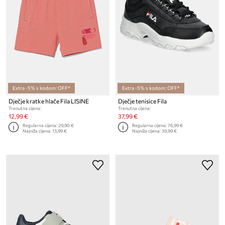
Extra -5% s kodom: OFF*
Extra -5% s kodom: OFF*
Dječje kratke hlače Fila LISINE
Dječje tenisice Fila
Trenutna cijena:
Trenutna cijena:
12,99 €
37,99 €
Regularna cijena:
29,90 €
Regularna cijena:
76,99 €
Najniža cijena:
13,99 €
Najniža cijena:
39,99 €