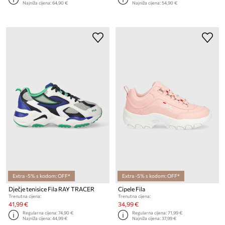
Najniža cijena:
64,90 €
Najniža cijena:
54,90 €
Extra -5% s kodom: OFF*
Extra -5% s kodom: OFF*
Dječje tenisice Fila RAY TRACER
Cipele Fila
Trenutna cijena:
Trenutna cijena:
41,99 €
34,99 €
Regularna cijena:
74,90 €
Regularna cijena:
71,99 €
Najniža cijena:
44,99 €
Najniža cijena:
37,99 €