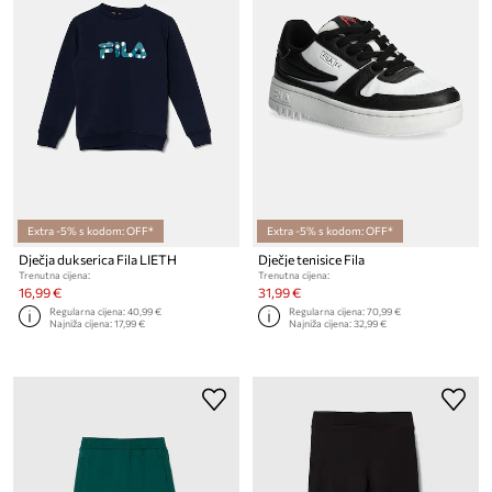
Extra -5% s kodom: OFF*
Extra -5% s kodom: OFF*
Dječja dukserica Fila LIETH
Dječje tenisice Fila
Trenutna cijena:
Trenutna cijena:
16,99 €
31,99 €
Regularna cijena:
40,99 €
Regularna cijena:
70,99 €
Najniža cijena:
17,99 €
Najniža cijena:
32,99 €