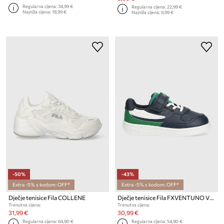
Regularna cijena:
34,99 €
Regularna cijena:
22,99 €
Najniža cijena:
18,99 €
Najniža cijena:
9,99 €
-50%
-43%
Extra -5% s kodom: OFF*
Extra -5% s kodom: OFF*
Dječje tenisice Fila COLLENE
Dječje tenisice Fila FXVENTUNO VELCRO
Trenutna cijena:
Trenutna cijena:
31,99 €
30,99 €
Regularna cijena:
64,90 €
Regularna cijena:
54,90 €