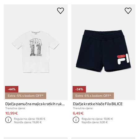
-44%
-34%
Extra -5% s kodom: OFF*
Extra -5% s kodom: OFF*
Dječja pamučna majica kratkih rukava Fila ILLERRIEDEN
Dječje kratke hlače Fila BILICE
Trenutna cijena:
Trenutna cijena:
10,99 €
6,49 €
Regularna cijena:
19,90 €
Regularna cijena:
19,90 €
Najniža cijena:
19,90 €
Najniža cijena:
9,95 €