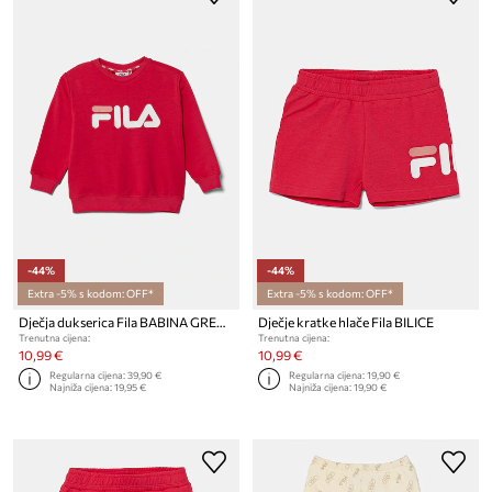
-44%
-44%
Extra -5% s kodom: OFF*
Extra -5% s kodom: OFF*
Dječja dukserica Fila BABINA GREDA
Dječje kratke hlače Fila BILICE
Trenutna cijena:
Trenutna cijena:
10,99 €
10,99 €
Regularna cijena:
39,90 €
Regularna cijena:
19,90 €
Najniža cijena:
19,95 €
Najniža cijena:
19,90 €