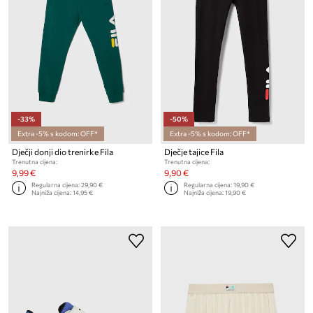
-33%
-50%
Extra -5% s kodom: OFF*
Extra -5% s kodom: OFF*
Dječji donji dio trenirke Fila
Dječje tajice Fila
Trenutna cijena:
Trenutna cijena:
9,99 €
9,90 €
Regularna cijena:
29,90 €
Regularna cijena:
19,90 €
Najniža cijena:
14,95 €
Najniža cijena:
19,90 €