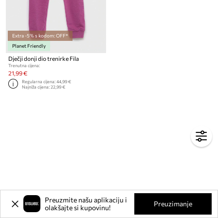
Extra -5% s kodom: OFF*
Planet Friendly
Dječji donji dio trenirke Fila
Trenutna cijena:
21,99 €
Regularna cijena:
44,99 €
Najniža cijena:
22,99 €
Preuzmite našu aplikaciju i
Preuzimanje
olakšajte si kupovinu!