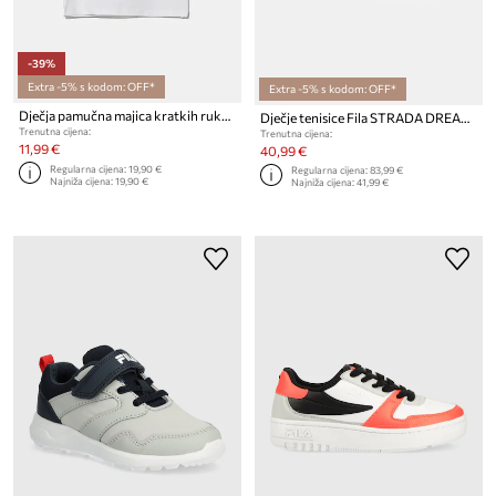
-39%
Extra -5% s kodom: OFF*
Extra -5% s kodom: OFF*
Dječja pamučna majica kratkih rukava Fila ISNY
Dječje tenisice Fila STRADA DREAMSTER CB
Trenutna cijena:
Trenutna cijena:
11,99 €
40,99 €
Regularna cijena:
19,90 €
Regularna cijena:
83,99 €
Najniža cijena:
19,90 €
Najniža cijena:
41,99 €