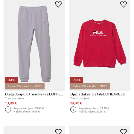
-44%
-50%
Extra -5% s kodom: OFF*
Extra -5% s kodom: OFF*
Dječji donji dio trenirke Fila LOFFENAU
Dječja dukserica Fila LOHBARBEK
Trenutna cijena:
Trenutna cijena:
10,99 €
19,90 €
Regularna cijena:
39,90 €
Regularna cijena:
39,90 €
Najniža cijena:
19,95 €
Najniža cijena:
39,90 €