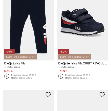
-34%
-50%
Extra -5% s kodom: OFF*
Extra -5% s kodom: OFF*
Dječje tajice Fila
Dječje tenisice Fila ORBIT REVOLUTION velcro
Trenutna cijena:
Trenutna cijena:
6,49 €
17,99 €
Regularna cijena:
19,90 €
Regularna cijena:
35,99 €
Najniža cijena:
9,95 €
Najniža cijena:
35,99 €