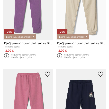
-39%
-39%
Extra -5% s kodom: OFF*
Extra -5% s kodom: OFF*
Dječji pamučni donji dio trenirke Fila LICHTENBORN
Dječji pamučni donji dio trenirke Fila LICHTENBORN
Trenutna cijena:
Trenutna cijena:
12,99 €
12,99 €
Regularna cijena:
42,90 €
Regularna cijena:
42,90 €
Najniža cijena:
21,45 €
Najniža cijena:
21,45 €