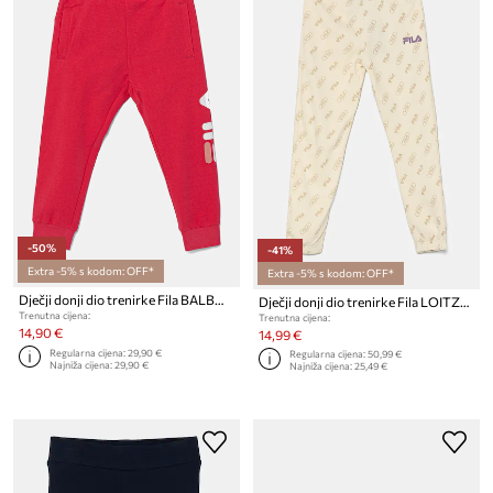
-50%
-41%
Extra -5% s kodom: OFF*
Extra -5% s kodom: OFF*
Dječji donji dio trenirke Fila BALBOA
Dječji donji dio trenirke Fila LOITZENDORF
Trenutna cijena:
Trenutna cijena:
14,90 €
14,99 €
Regularna cijena:
29,90 €
Regularna cijena:
50,99 €
Najniža cijena:
29,90 €
Najniža cijena:
25,49 €