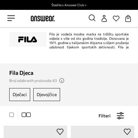
Štedite s Answear Club >
Fila je vodeća modna marka na tržištu sportske
odjeće s više od sto godina tradicije. Osnovana je
1911. godine u talijanskim Alpama s ciljem pružanja
udobnost tijekom sportskih aktivnosti. Fila je
stekla široko priznanje u cijelom svijetu kao pouzdani proizvođač
visokokvalitetne odjeće koja ne samo da jamči udobnost nošenja, već i
postavlja trendove.
Fila Djeca
Broj odabranih proizvoda: 63
dječaci
djevojčice
Filteri