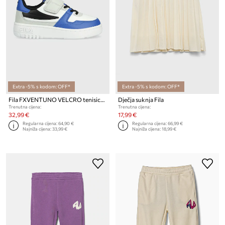
Extra -5% s kodom: OFF*
Extra -5% s kodom: OFF*
Fila FXVENTUNO VELCRO tenisice za djecu
Dječja suknja Fila
Trenutna cijena:
Trenutna cijena:
32,99 €
17,99 €
Regularna cijena:
64,90 €
Regularna cijena:
66,99 €
Najniža cijena:
33,99 €
Najniža cijena:
18,99 €