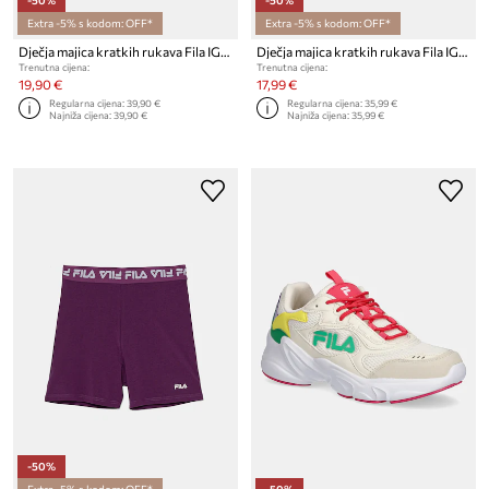
Extra -5% s kodom: OFF*
Extra -5% s kodom: OFF*
Dječja majica kratkih rukava Fila IGGENSBACH
Dječja majica kratkih rukava Fila IGGENSBACH
Trenutna cijena:
Trenutna cijena:
19,90 €
17,99 €
Regularna cijena:
39,90 €
Regularna cijena:
35,99 €
Najniža cijena:
39,90 €
Najniža cijena:
35,99 €
-50%