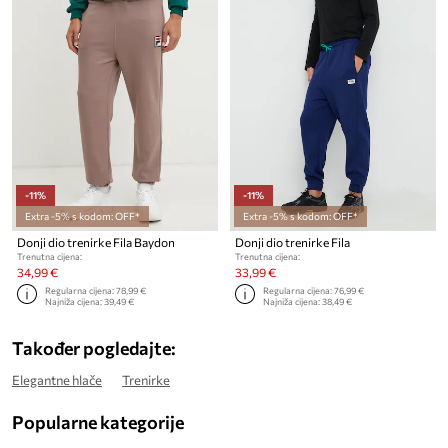
-11%
-11%
Extra -5% s kodom: OFF*
Extra -5% s kodom: OFF*
Donji dio trenirke Fila Baydon
Donji dio trenirke Fila
Trenutna cijena:
Trenutna cijena:
34,99 €
33,99 €
Regularna cijena:
78,99 €
Regularna cijena:
76,99 €
Najniža cijena:
39,49 €
Najniža cijena:
38,49 €
Također pogledajte:
Elegantne hlače
Trenirke
Popularne kategorije