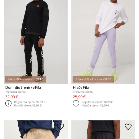
Extra -5% s kodom: OFF*
Extra -5% s kodom: OFF*
Donji dio trenirke Fila
Hlače Fila
Trenutna cijena:
Trenutna cijena:
32,99 €
25,99 €
Regularna cijena:
99,99 €
Regularna cijena:
76,99 €
Najniža cijena:
33,99 €
Najniža cijena:
26,99 €