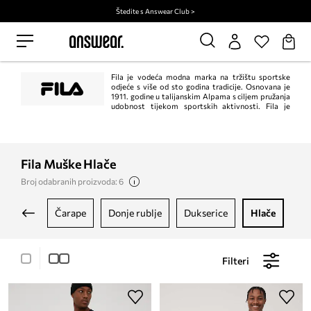
Štedite s Answear Club >
Fila je vodeća modna marka na tržištu sportske
odjeće s više od sto godina tradicije. Osnovana je
1911. godine u talijanskim Alpama s ciljem pružanja
udobnost tijekom sportskih aktivnosti. Fila je
stekla široko priznanje u cijelom svijetu kao pouzdani proizvođač
visokokvalitetne odjeće koja ne samo da jamči udobnost nošenja, već i
postavlja trendove.
Fila Muške Hlače
Broj odabranih proizvoda: 6
čarape
donje rublje
dukserice
hlače
ja
Filteri