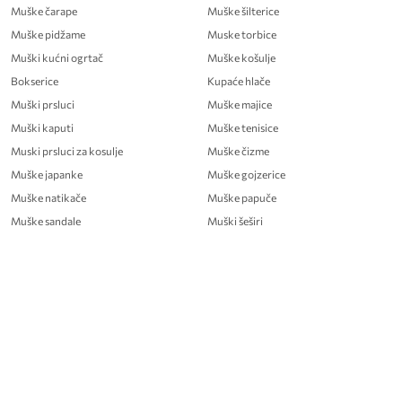
Muške čarape
Muške šilterice
Muške pidžame
Muske torbice
Muški kućni ogrtač
Muške košulje
Bokserice
Kupaće hlače
Muški prsluci
Muške majice
Muški kaputi
Muške tenisice
Muski prsluci za kosulje
Muške čizme
Muške japanke
Muške gojzerice
Muške natikače
Muške papuče
Muške sandale
Muški šeširi