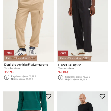
-10%
-10%
Extra -5% s kodom: OFF*
Extra -5% s kodom: OFF*
Donji dio trenirke Fila Longarone
Hlače Fila Luguse
Trenutna cijena:
Trenutna cijena:
35,99 €
34,99 €
Regularna cijena:
66,99 €
Regularna cijena:
75,99 €
Najniža cijena:
39,99 €
Najniža cijena:
38,99 €