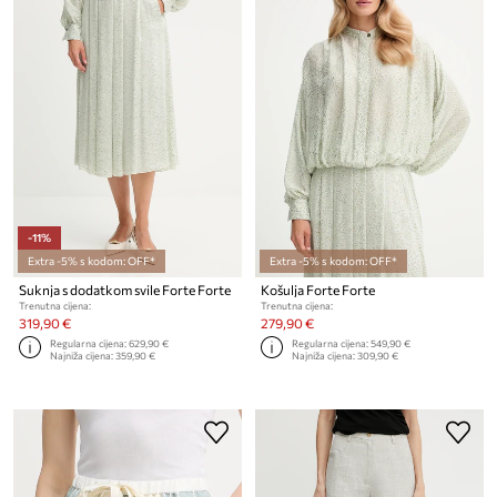
-11%
Extra -5% s kodom: OFF*
Extra -5% s kodom: OFF*
Suknja s dodatkom svile Forte Forte
Košulja Forte Forte
Trenutna cijena:
Trenutna cijena:
319,90 €
279,90 €
Regularna cijena:
629,90 €
Regularna cijena:
549,90 €
Najniža cijena:
359,90 €
Najniža cijena:
309,90 €