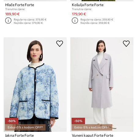
Hlače Forte Forte
Košulja Forte Forte
Trenutna cijena:
Trenutna cijena:
189,90 €
179,90 €
Regularna cijena:
379,90 €
Regularna cijena:
359,90 €
Najniža cijena:
379,90 €
Najniža cijena:
359,90 €
-50%
-50%
Extra -5% s kodom: OFF*
Extra -5% s kodom: OFF*
Jakna Forte Forte
Vuneni kaput Forte Forte