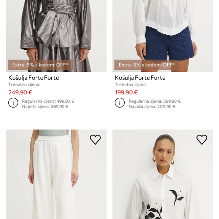
Extra -5% s kodom: OFF*
Extra -5% s kodom: OFF*
Košulja Forte Forte
Košulja Forte Forte
Trenutna cijena:
Trenutna cijena:
249,90 €
199,90 €
Regularna cijena:
499,90 €
Regularna cijena:
399,90 €
Najniža cijena:
269,90 €
Najniža cijena:
209,90 €