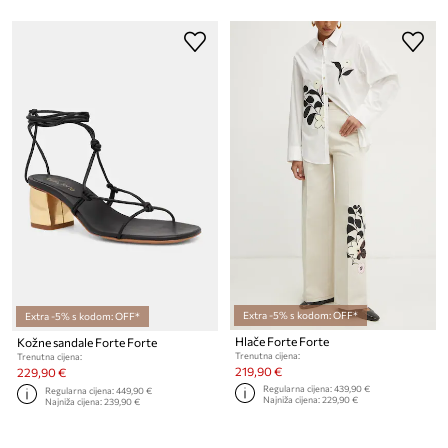
Extra -5% s kodom: OFF*
Extra -5% s kodom: OFF*
Hlače Forte Forte
Kožne sandale Forte Forte
Trenutna cijena:
Trenutna cijena:
219,90 €
229,90 €
Regularna cijena:
439,90 €
Regularna cijena:
449,90 €
Najniža cijena:
229,90 €
Najniža cijena:
239,90 €