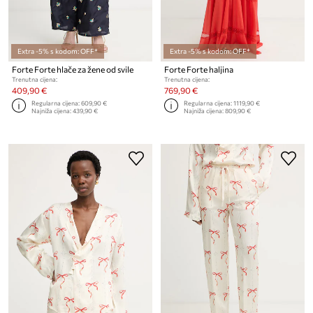
Extra -5% s kodom: OFF*
Extra -5% s kodom: OFF*
Forte Forte hlače za žene od svile
Forte Forte haljina
Trenutna cijena:
Trenutna cijena:
409,90 €
769,90 €
Regularna cijena:
609,90 €
Regularna cijena:
1119,90 €
Najniža cijena:
439,90 €
Najniža cijena:
809,90 €