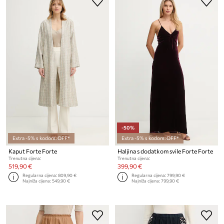
-50%
Extra -5% s kodom: OFF*
Extra -5% s kodom: OFF*
Kaput Forte Forte
Haljina s dodatkom svile Forte Forte
Trenutna cijena:
Trenutna cijena:
519,90 €
399,90 €
Regularna cijena:
809,90 €
Regularna cijena:
799,90 €
Najniža cijena:
549,90 €
Najniža cijena:
799,90 €