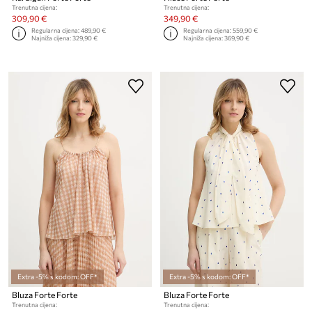
Trenutna cijena:
Trenutna cijena:
309,90 €
349,90 €
Regularna cijena:
489,90 €
Regularna cijena:
559,90 €
Najniža cijena:
329,90 €
Najniža cijena:
369,90 €
Extra -5% s kodom: OFF*
Extra -5% s kodom: OFF*
Bluza Forte Forte
Bluza Forte Forte
Trenutna cijena:
Trenutna cijena: