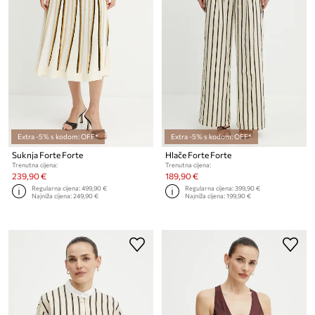
Extra -5% s kodom: OFF*
Extra -5% s kodom: OFF*
Suknja Forte Forte
Hlače Forte Forte
Trenutna cijena:
Trenutna cijena:
239,90 €
189,90 €
Regularna cijena:
499,90 €
Regularna cijena:
399,90 €
Najniža cijena:
249,90 €
Najniža cijena:
199,90 €