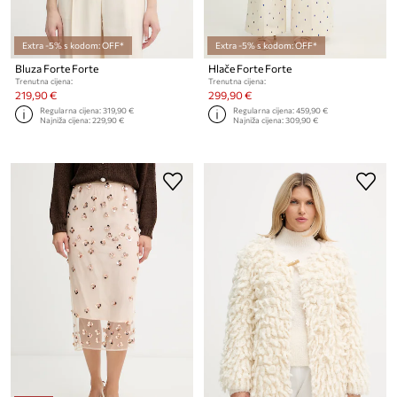
Extra -5% s kodom: OFF*
Extra -5% s kodom: OFF*
Bluza Forte Forte
Hlače Forte Forte
Trenutna cijena:
Trenutna cijena:
219,90 €
299,90 €
Regularna cijena:
319,90 €
Regularna cijena:
459,90 €
Najniža cijena:
229,90 €
Najniža cijena:
309,90 €