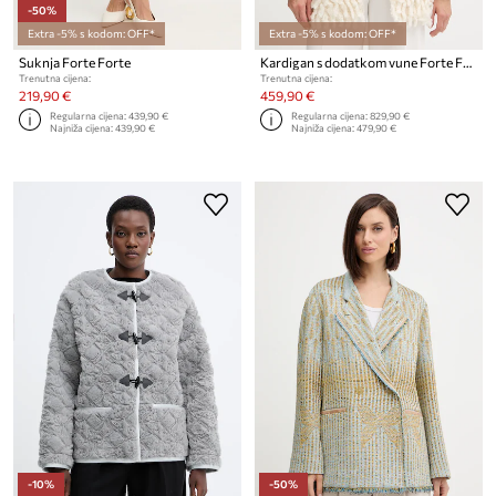
-50%
Extra -5% s kodom: OFF*
Extra -5% s kodom: OFF*
Suknja Forte Forte
Kardigan s dodatkom vune Forte Forte
Trenutna cijena:
Trenutna cijena:
219,90 €
459,90 €
Regularna cijena:
439,90 €
Regularna cijena:
829,90 €
Najniža cijena:
439,90 €
Najniža cijena:
479,90 €
-10%
-50%