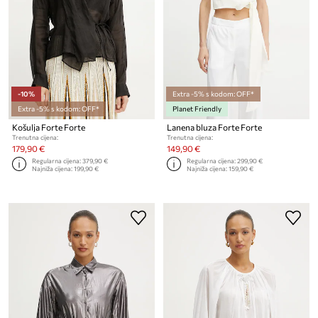
-10%
Extra -5% s kodom: OFF*
Extra -5% s kodom: OFF*
Planet Friendly
Košulja Forte Forte
Lanena bluza Forte Forte
Trenutna cijena:
Trenutna cijena:
179,90 €
149,90 €
Regularna cijena:
379,90 €
Regularna cijena:
299,90 €
Najniža cijena:
199,90 €
Najniža cijena:
159,90 €