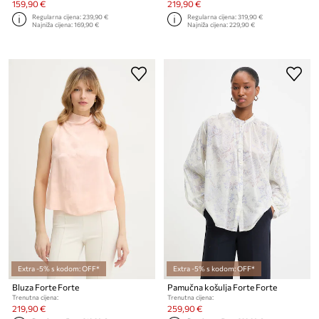
159,90 €
219,90 €
Regularna cijena:
239,90 €
Regularna cijena:
319,90 €
Najniža cijena:
169,90 €
Najniža cijena:
229,90 €
Extra -5% s kodom: OFF*
Extra -5% s kodom: OFF*
Bluza Forte Forte
Pamučna košulja Forte Forte
Trenutna cijena:
Trenutna cijena:
219,90 €
259,90 €