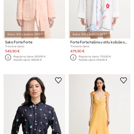
Extra -5% s kodom: OFF*
Extra -5% s kodom: OFF*
Sako Forte Forte
Forte Forte haljina u stilu košulje od pamuka
Trenutna cijena:
Trenutna cijena:
549,90 €
479,90 €
Regularna cijena:
809,90 €
Regularna cijena:
709,90 €
Najniža cijena:
569,90 €
Najniža cijena:
509,90 €