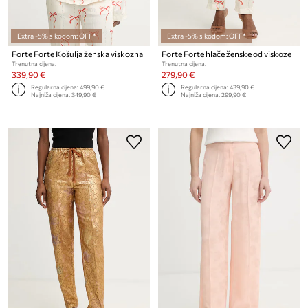
Extra -5% s kodom: OFF*
Extra -5% s kodom: OFF*
Forte Forte Košulja ženska viskozna
Forte Forte hlače ženske od viskoze
Trenutna cijena:
Trenutna cijena:
339,90 €
279,90 €
Regularna cijena:
499,90 €
Regularna cijena:
439,90 €
Najniža cijena:
349,90 €
Najniža cijena:
299,90 €