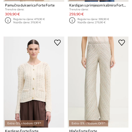
Pamučna dukserica Forte Forte
Kardigan s primjesom kašmira Forte Forte
Trenutna cijena:
Trenutna cijena:
309,90 €
259,90 €
Regularna cijena:
479,90 €
Regularna cijena:
399,90 €
Najniža cijena:
319,90 €
Najniža cijena:
279,90 €
Extra -5% s kodom: OFF*
Extra -5% s kodom: OFF*
Kardigan Forte Forte
Hlače Forte Forte