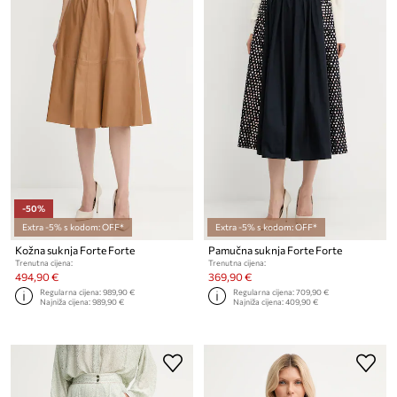
-50%
Extra -5% s kodom: OFF*
Extra -5% s kodom: OFF*
Kožna suknja Forte Forte
Pamučna suknja Forte Forte
Trenutna cijena:
Trenutna cijena:
494,90 €
369,90 €
Regularna cijena:
989,90 €
Regularna cijena:
709,90 €
Najniža cijena:
989,90 €
Najniža cijena:
409,90 €