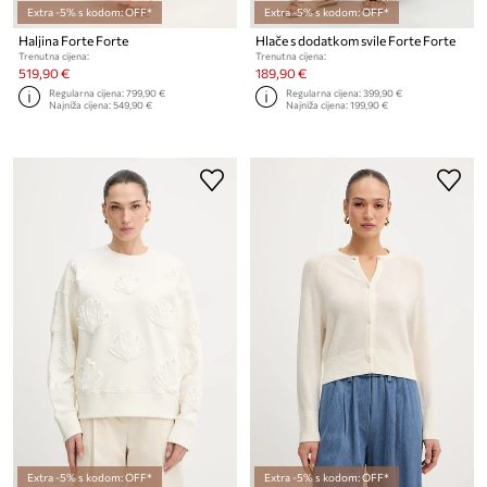
Extra -5% s kodom: OFF*
Extra -5% s kodom: OFF*
Haljina Forte Forte
Hlače s dodatkom svile Forte Forte
Trenutna cijena:
Trenutna cijena:
519,90 €
189,90 €
Regularna cijena:
799,90 €
Regularna cijena:
399,90 €
Najniža cijena:
549,90 €
Najniža cijena:
199,90 €
Extra -5% s kodom: OFF*
Extra -5% s kodom: OFF*