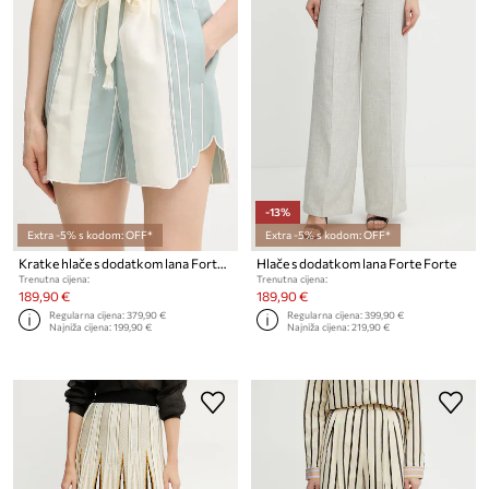
-13%
Extra -5% s kodom: OFF*
Extra -5% s kodom: OFF*
Kratke hlače s dodatkom lana Forte Forte
Hlače s dodatkom lana Forte Forte
Trenutna cijena:
Trenutna cijena:
189,90 €
189,90 €
Regularna cijena:
379,90 €
Regularna cijena:
399,90 €
Najniža cijena:
199,90 €
Najniža cijena:
219,90 €