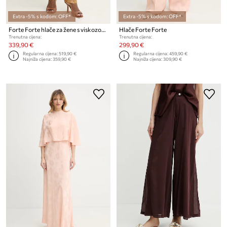
Extra -5% s kodom: OFF*
Extra -5% s kodom: OFF*
Forte Forte hlače za žene s viskozom
Hlače Forte Forte
Trenutna cijena:
Trenutna cijena:
339,90 €
299,90 €
Regularna cijena:
519,90 €
Regularna cijena:
459,90 €
Najniža cijena:
359,90 €
Najniža cijena:
309,90 €