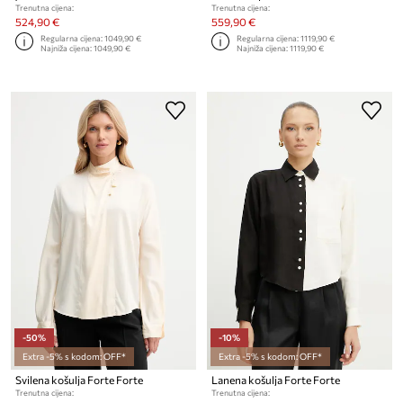
Trenutna cijena:
Trenutna cijena:
524,90 €
559,90 €
Regularna cijena:
1049,90 €
Regularna cijena:
1119,90 €
Najniža cijena:
1049,90 €
Najniža cijena:
1119,90 €
-50%
-10%
Extra -5% s kodom: OFF*
Extra -5% s kodom: OFF*
Svilena košulja Forte Forte
Lanena košulja Forte Forte
Trenutna cijena:
Trenutna cijena: