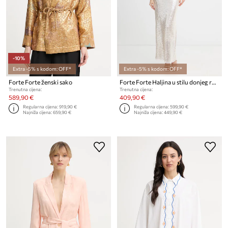
-10%
Extra -5% s kodom: OFF*
Extra -5% s kodom: OFF*
Forte Forte ženski sako
Forte Forte Haljina u stilu donjeg rublja
Trenutna cijena:
Trenutna cijena:
589,90 €
409,90 €
Regularna cijena:
919,90 €
Regularna cijena:
599,90 €
Najniža cijena:
659,90 €
Najniža cijena:
449,90 €