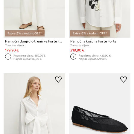
Extra -5% s kodom: OFF*
Extra -5% s kodom: OFF*
Pamučni donji dio trenirke Forte Forte
Pamučna košulja Forte Forte
Trenutna cijena:
Trenutna cijena:
179,90 €
219,90 €
Regularna cijena:
359,90 €
Regularna cijena:
439,90 €
Najniža cijena:
189,90 €
Najniža cijena:
229,90 €