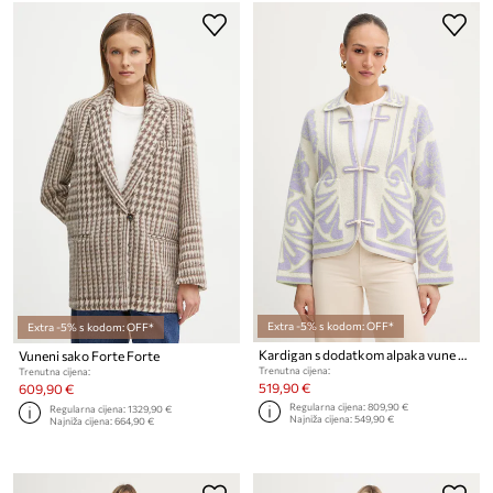
Extra -5% s kodom: OFF*
Extra -5% s kodom: OFF*
Kardigan s dodatkom alpaka vune Forte Forte
Vuneni sako Forte Forte
Trenutna cijena:
Trenutna cijena:
519,90 €
609,90 €
Regularna cijena:
809,90 €
Regularna cijena:
1329,90 €
Najniža cijena:
549,90 €
Najniža cijena:
664,90 €