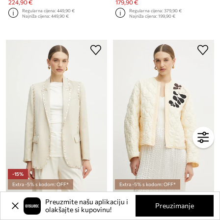
224,90 €
179,90 €
Regularna cijena:
449,90 €
Regularna cijena:
379,90 €
Najniža cijena:
449,90 €
Najniža cijena:
199,90 €
-15%
Extra -5% s kodom: OFF*
Extra -5% s kodom: OFF*
Sako s primjesom vune Forte Forte
Jakna Forte Forte
Preuzmite našu aplikaciju i
Preuzimanje
Trenutna cijena:
Trenutna cijena:
olakšajte si kupovinu!
509,90 €
389,90 €