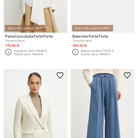
Extra -5% s kodom: OFF*
Extra -5% s kodom: OFF*
Pamučna košulja Forte Forte
Balerinke Forte Forte
Trenutna cijena:
Trenutna cijena:
179,90 €
189,90 €
Regularna cijena:
359,90 €
Regularna cijena:
374,90 €
Najniža cijena:
189,90 €
Najniža cijena:
199,90 €