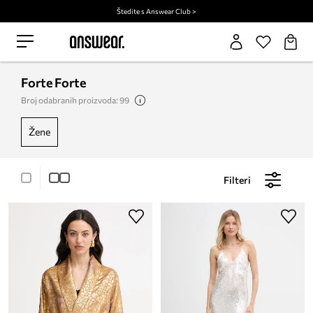
Štedite s Answear Club >
Forte Forte
Broj odabranih proizvoda: 99
žene
Filteri