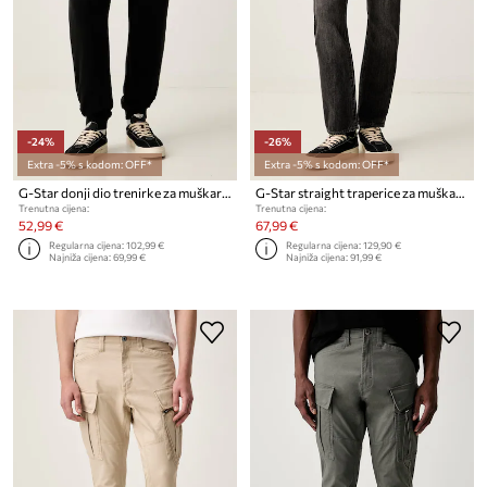
-24%
-26%
Extra -5% s kodom: OFF*
Extra -5% s kodom: OFF*
G-Star donji dio trenirke za muškarce s pamukom Core
G-Star straight traperice za muškarce 3301 Straight
Trenutna cijena:
Trenutna cijena:
52,99 €
67,99 €
Regularna cijena:
102,99 €
Regularna cijena:
129,90 €
Najniža cijena:
69,99 €
Najniža cijena:
91,99 €