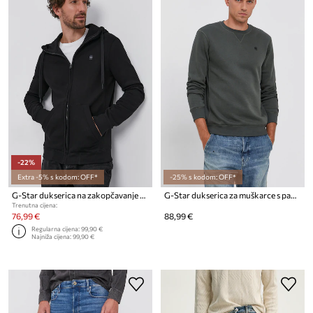
-22%
Extra -5% s kodom: OFF*
-25% s kodom: OFF*
G-Star dukserica na zakopčavanje sa kapuljačom za muškarce od pamuka Premium core
G-Star dukserica za muškarce s pamukom Premium core
Trenutna cijena:
76,99 €
88,99 €
Regularna cijena:
99,90 €
Najniža cijena:
99,90 €