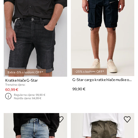
-25% s kodom: OFF*
Extra -5% s kodom: OFF*
G-Star cargo kratke hlače muške od pamuka s elastanom Rovic zip regular
Kratke hlače G-Star
Trenutna cijena:
99,90 €
60,99 €
Regularna cijena:
99,90 €
Najniža cijena:
64,99 €