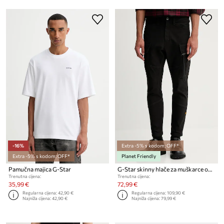
-16%
Extra -5% s kodom: OFF*
Extra -5% s kodom: OFF*
Planet Friendly
Pamučna majica G-Star
G-Star skinny hlače za muškarce od pamuka s elastanom Zip Pkt 3D Skinny Cargo 2.0
Trenutna cijena:
Trenutna cijena:
35,99 €
72,99 €
Regularna cijena:
42,90 €
Regularna cijena:
109,90 €
Najniža cijena:
42,90 €
Najniža cijena:
79,99 €