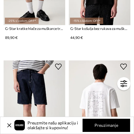
-25% s kodom: OFF*
-15% s kodom: OFF*
G-Star kratke hlače za muškarce traper Deeggie
G-Star košulja bez rukava za muškarce od pamuka Loose gr
89,90 €
44,90 €
Preuzmite našu aplikaciju i
Preuzimanje
olakšajte si kupovinu!