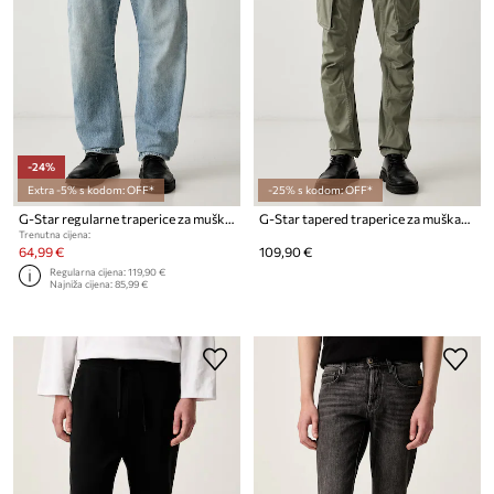
-24%
Extra -5% s kodom: OFF*
-25% s kodom: OFF*
G-Star regularne traperice za muškarce Contor 3D Regular
G-Star tapered traperice za muškarce Rovic Zip 3D Regular Tapered
Trenutna cijena:
64,99 €
109,90 €
Regularna cijena:
119,90 €
Najniža cijena:
85,99 €