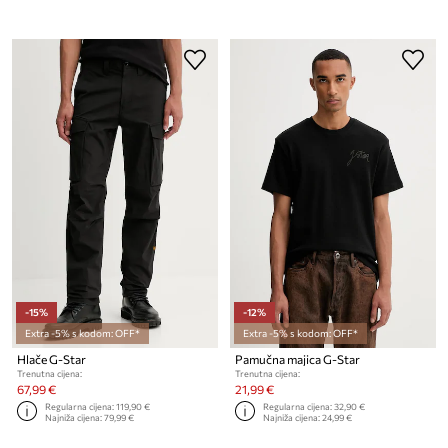
-15%
-12%
Extra -5% s kodom: OFF*
Extra -5% s kodom: OFF*
Hlače G-Star
Pamučna majica G-Star
Trenutna cijena:
Trenutna cijena:
67,99 €
21,99 €
Regularna cijena:
119,90 €
Regularna cijena:
32,90 €
Najniža cijena:
79,99 €
Najniža cijena:
24,99 €