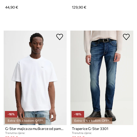
44,90 €
129,90 €
-16%
-18%
Extra -5% s kodom: OFF*
Extra -5% s kodom: OFF*
G-Star majica za muškarce od pamuka Relaxed base
Traperice G-Star 3301
Trenutna cijena:
Trenutna cijena: