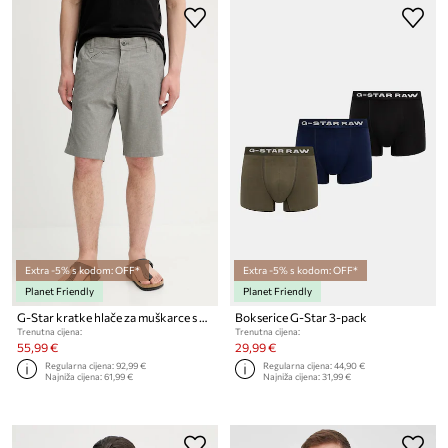
Extra -5% s kodom: OFF*
Extra -5% s kodom: OFF*
Planet Friendly
Planet Friendly
G-Star kratke hlače za muškarce s pamukom
Bokserice G-Star 3-pack
Trenutna cijena:
Trenutna cijena:
55,99 €
29,99 €
Regularna cijena:
92,99 €
Regularna cijena:
44,90 €
Najniža cijena:
61,99 €
Najniža cijena:
31,99 €