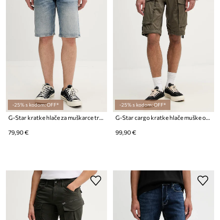
-25% s kodom: OFF*
-25% s kodom: OFF*
G-Star kratke hlače za muškarce traperaste Mosa
G-Star cargo kratke hlače muške od pamuka s elastanom Rovic zip regular
79,90 €
99,90 €