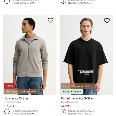
Najniža cijena:
84,99 €
Najniža cijena:
98,99 €
-10%
Extra -5% s kodom: OFF*
Extra -5% s kodom: OFF*
Planet Friendly
Dukserica G-Star
Pamučna majica G-Star
Trenutna cijena:
Trenutna cijena:
62,99 €
44,99 €
Regularna cijena:
92,99 €
Regularna cijena:
64,99 €
Najniža cijena:
69,99 €
Najniža cijena:
48,99 €