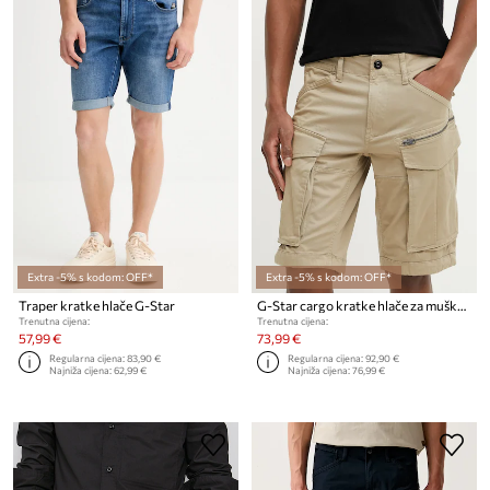
Extra -5% s kodom: OFF*
Extra -5% s kodom: OFF*
Traper kratke hlače G-Star
G-Star cargo kratke hlače za muškarce od pamuka s elastanom Rovic zip regular
Trenutna cijena:
Trenutna cijena:
57,99 €
73,99 €
Regularna cijena:
83,90 €
Regularna cijena:
92,90 €
Najniža cijena:
62,99 €
Najniža cijena:
76,99 €