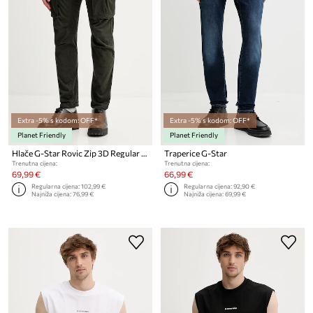
Extra -5% s kodom: OFF*
Extra -5% s kodom: OFF*
Planet Friendly
Planet Friendly
Hlače G-Star Rovic Zip 3D Regular Tapered
Traperice G-Star
Trenutna cijena:
Trenutna cijena:
69,99 €
66,99 €
Regularna cijena:
102,99 €
Regularna cijena:
92,90 €
Najniža cijena:
76,99 €
Najniža cijena:
69,99 €