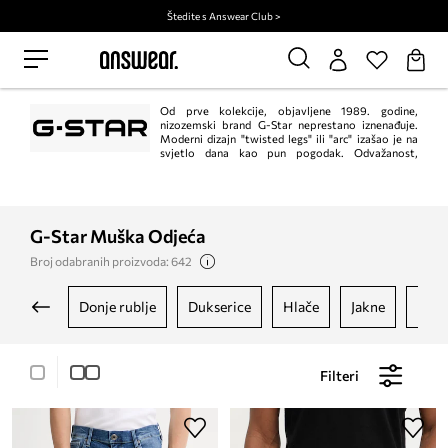
Štedite s Answear Club >
Od prve kolekcije, objavljene 1989. godine,
nizozemski brand G-Star neprestano iznenađuje.
Moderni dizajn "twisted legs" ili "arc" izašao je na
svjetlo dana kao pun pogodak. Odvažanost,
razbijanje uobičajenih dizajnerskih odrednica, sirovi materijal s abrazijama
i arhitektonski pristup oblikovanju odjeće samo su neke od posebnosti ove
modne marke.
G-Star Muška Odjeća
Broj odabranih proizvoda: 642
donje rublje
dukserice
hlače
jakne
kapu
Filteri