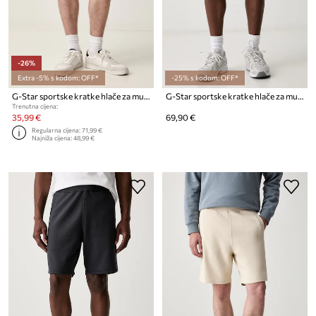
-26%
Extra -5% s kodom: OFF*
-25% s kodom: OFF*
G-Star sportske kratke hlače za muškarce Premium core sw
G-Star sportske kratke hlače za muškarce Premium core sw
Trenutna cijena:
35,99 €
69,90 €
Regularna cijena:
71,99 €
Najniža cijena:
48,99 €