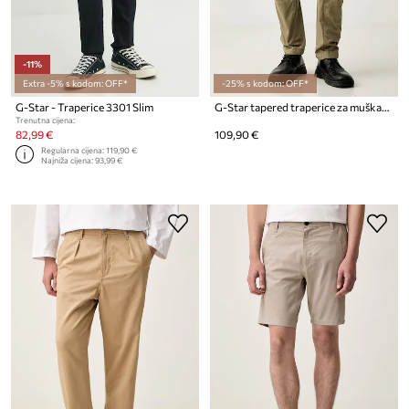
-11%
Extra -5% s kodom: OFF*
-25% s kodom: OFF*
G-Star - Traperice 3301 Slim
G-Star tapered traperice za muškarce Rovic Zip 3D Regular Tapered
Trenutna cijena:
82,99 €
109,90 €
Regularna cijena:
119,90 €
Najniža cijena:
93,99 €