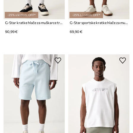
-25% s kodom: OFF*
-25% s kodom: OFF*
G-Star kratke hlače za muškarce traper Dakota Clean Edge
G-Star sportske kratke hlače za muškarce Premium core sw
90,99 €
69,90 €