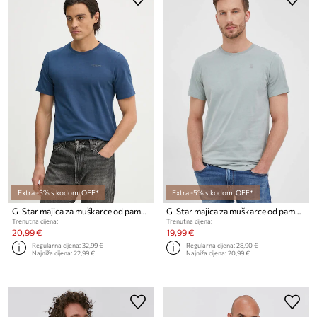
Extra -5% s kodom: OFF*
Extra -5% s kodom: OFF*
G-Star majica za muškarce od pamuka s elastanom Slim base
G-Star majica za muškarce od pamuka Base-s
Trenutna cijena:
Trenutna cijena:
20,99 €
19,99 €
Regularna cijena:
32,99 €
Regularna cijena:
28,90 €
Najniža cijena:
22,99 €
Najniža cijena:
20,99 €