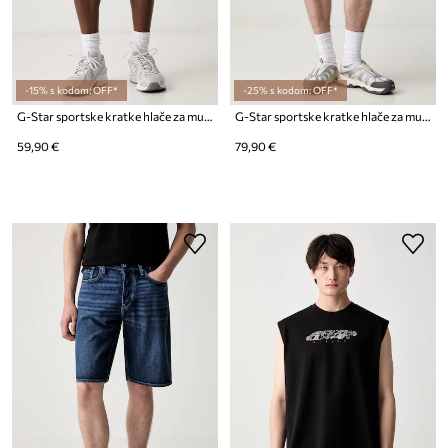
-15% s kodom: OFF*
-25% s kodom: OFF*
G-Star sportske kratke hlače za muškarce Structured jersey
G-Star sportske kratke hlače za muškarce od pamuka Sweat short
59,90 €
79,90 €