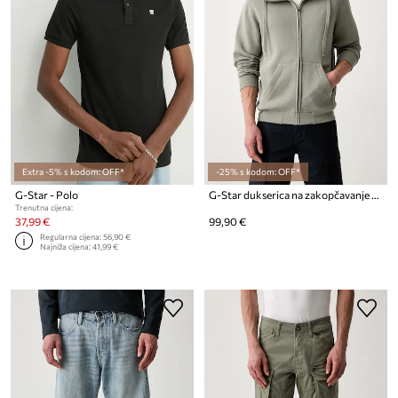
Extra -5% s kodom: OFF*
-25% s kodom: OFF*
G-Star - Polo
G-Star dukserica na zakopčavanje sa kapuljačom muška s pamukom Premium core
Trenutna cijena:
37,99 €
99,90 €
Regularna cijena:
56,90 €
Najniža cijena:
41,99 €