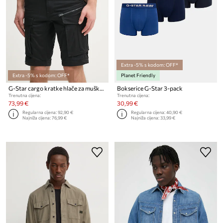
Extra -5% s kodom: OFF*
Extra -5% s kodom: OFF*
Planet Friendly
G-Star cargo kratke hlače za muškarce od pamuka s elastanom Rovic zip regular
Bokserice G-Star 3-pack
Trenutna cijena:
Trenutna cijena:
73,99 €
30,99 €
Regularna cijena:
92,90 €
Regularna cijena:
40,90 €
Najniža cijena:
76,99 €
Najniža cijena:
33,99 €