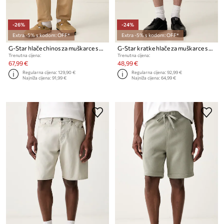
-26%
-24%
Extra -5% s kodom: OFF*
Extra -5% s kodom: OFF*
G-Star hlače chinos za muškarce s pamukom Pleated Chino Relaxed Tapered
G-Star kratke hlače za muškarce s pamukom
Trenutna cijena:
Trenutna cijena:
67,99 €
48,99 €
Regularna cijena:
129,90 €
Regularna cijena:
92,99 €
Najniža cijena:
91,99 €
Najniža cijena:
64,99 €