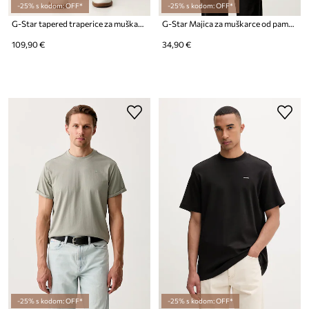
-25% s kodom: OFF*
-25% s kodom: OFF*
G-Star tapered traperice za muškarce Rovic Zip 3D Regular Tapered
G-Star Majica za muškarce od pamuka True regular
109,90 €
34,90 €
-25% s kodom: OFF*
-25% s kodom: OFF*