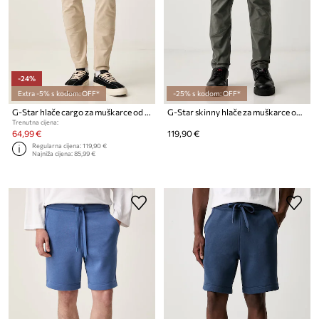
-24%
Extra -5% s kodom: OFF*
-25% s kodom: OFF*
G-Star hlače cargo za muškarce od pamuka
G-Star skinny hlače za muškarce od pamuka s elastanom Zip Pkt 3D Skinny Cargo 2.0
Trenutna cijena:
64,99 €
119,90 €
Regularna cijena:
119,90 €
Najniža cijena:
85,99 €