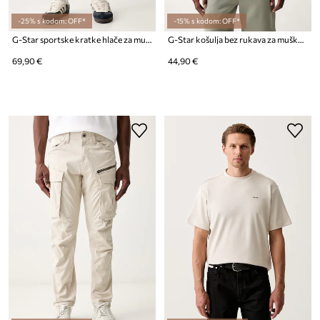
-25% s kodom: OFF*
-15% s kodom: OFF*
G-Star sportske kratke hlače za muškarce Premium core sw
G-Star košulja bez rukava za muškarce od pamuka Loose gr
69,90 €
44,90 €