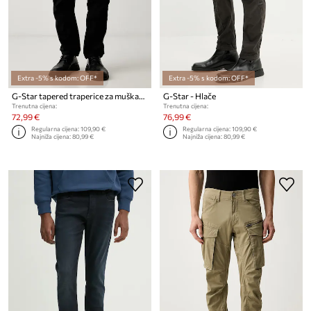
Extra -5% s kodom: OFF*
Extra -5% s kodom: OFF*
G-Star tapered traperice za muškarce Rovic Zip 3D Regular Tapered
G-Star - Hlače
Trenutna cijena:
Trenutna cijena:
72,99 €
76,99 €
Regularna cijena:
109,90 €
Regularna cijena:
109,90 €
Najniža cijena:
80,99 €
Najniža cijena:
80,99 €