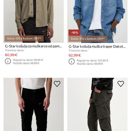
-10%
Extra -5% s kodom: OFF*
Extra -5% s kodom: OFF*
G-Star košulja za muškarce od pamuka Marine Slim
G-Star košulja muška traper Dakota slim
Trenutna cijena:
Trenutna cijena:
60,99 €
62,99 €
Regularna cijena:
99,90 €
Regularna cijena:
102,90 €
Najniža cijena:
64,99 €
Najniža cijena:
69,99 €