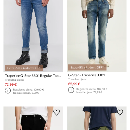
Extra -5% s kodom: OFF*
Extra -5% s kodom: OFF*
G-Star - Traperice 3301
Traperice G-Star 3301 Regular Tapered
Trenutna cijena:
Trenutna cijena:
65,99 €
72,99 €
Regularna cijena:
102,90 €
Regularna cijena:
129,90 €
Najniža cijena:
72,99 €
Najniža cijena:
75,99 €