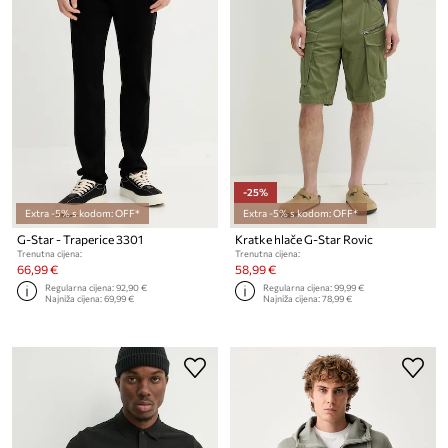
-25%
Extra -5% s kodom: OFF*
Extra -5% s kodom: OFF*
G-Star - Traperice 3301
Kratke hlače G-Star Rovic
Trenutna cijena:
Trenutna cijena:
66,99 €
58,99 €
Regularna cijena:
92,90 €
Regularna cijena:
99,99 €
Najniža cijena:
69,99 €
Najniža cijena:
78,99 €