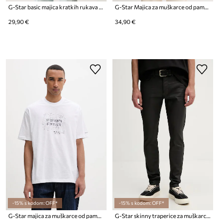
G-Star basic majica kratkih rukava za muškarce od pamuka Lash
G-Star Majica za muškarce od pamuka regular
29,90 €
34,90 €
-15% s kodom: OFF*
-15% s kodom: OFF*
G-Star majica za muškarce od pamuka Coord gr relaxed
G-Star skinny traperice za muškarce