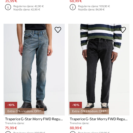
35,99 €
68,99 €
Regularna cijena:
42,90 €
Regularna cijena:
109,90 €
Najniža cijena:
42,90 €
Najniža cijena:
84,99 €
-10%
-10%
Extra -5% s kodom: OFF*
Extra -5% s kodom: OFF*
Traperice G-Star Morry FWD Regular Tapered
Traperice G-Star Morry FWD Regular Tapered
Trenutna cijena:
Trenutna cijena:
75,99 €
88,99 €
Regularna cijena:
109,90 €
Regularna cijena:
129,90 €