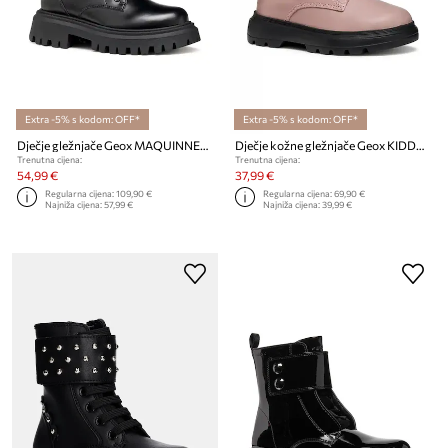
Extra -5% s kodom: OFF*
Extra -5% s kodom: OFF*
Dječje gležnjače Geox MAQUINNENS
Dječje kožne gležnjače Geox KIDDARTAH
Trenutna cijena:
Trenutna cijena:
54,99 €
37,99 €
Regularna cijena:
109,90 €
Regularna cijena:
69,90 €
Najniža cijena:
57,99 €
Najniža cijena:
39,99 €