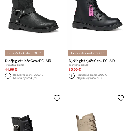
Extra -5% s kodom: OFF*
Extra -5% s kodom: OFF*
Dječje gležnjače Geox ECLAIR
Dječje gležnjače Geox ECLAIR
Trenutna cijena:
Trenutna cijena:
44,99 €
39,99 €
Regularna cijena:
79,90 €
Regularna cijena:
69,90 €
Najniža cijena:
46,99 €
Najniža cijena:
41,99 €