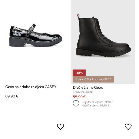
-10%
Extra -5% s kodom: OFF*
Geox balerinke za djecu CASEY
Dječje čizme Geox
Trenutna cijena:
69,90 €
55,99 €
Regularna cijena:
69,90 €
Najniža cijena:
62,90 €