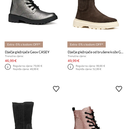
Extra -5% s kodom: OFF*
Extra -5% s kodom: OFF*
Dječje gležnjače Geox CASEY
Dječje gležnjače od brušene kože Geox KIDDARTAH
Trenutna cijena:
Trenutna cijena:
46,99 €
49,99 €
Regularna cijena:
79,90 €
Regularna cijena:
99,90 €
Najniža cijena:
49,99 €
Najniža cijena:
52,99 €