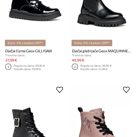
Extra -5% s kodom: OFF*
Extra -5% s kodom: OFF*
Dječje čizme Geox GILLYJAW
Dječje gležnjače Geox MAQUINNENS
Trenutna cijena:
Trenutna cijena:
37,99 €
49,99 €
Regularna cijena:
69,90 €
Regularna cijena:
99,90 €
Najniža cijena:
39,99 €
Najniža cijena:
52,99 €