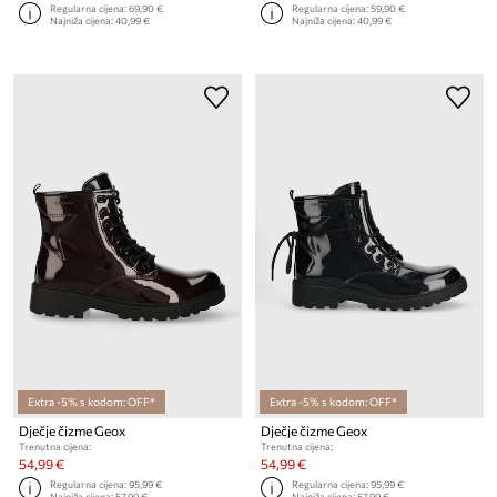
Regularna cijena:
69,90 €
Regularna cijena:
59,90 €
Najniža cijena:
40,99 €
Najniža cijena:
40,99 €
Extra -5% s kodom: OFF*
Extra -5% s kodom: OFF*
Dječje čizme Geox
Dječje čizme Geox
Trenutna cijena:
Trenutna cijena:
54,99 €
54,99 €
Regularna cijena:
95,99 €
Regularna cijena:
95,99 €
Najniža cijena:
57,99 €
Najniža cijena:
57,99 €