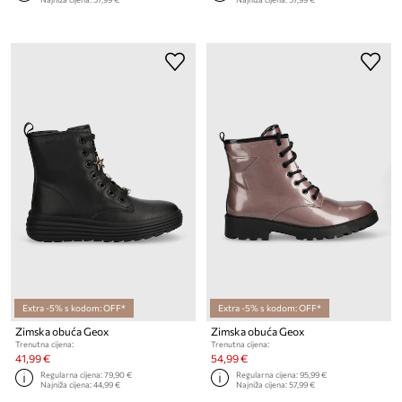
Extra -5% s kodom: OFF*
Extra -5% s kodom: OFF*
Zimska obuća Geox
Zimska obuća Geox
Trenutna cijena:
Trenutna cijena:
41,99 €
54,99 €
Regularna cijena:
79,90 €
Regularna cijena:
95,99 €
Najniža cijena:
44,99 €
Najniža cijena:
57,99 €