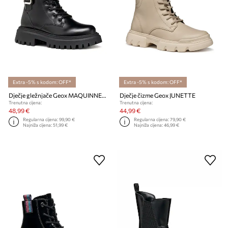
Extra -5% s kodom: OFF*
Extra -5% s kodom: OFF*
Dječje gležnjače Geox MAQUINNENS
Dječje čizme Geox JUNETTE
Trenutna cijena:
Trenutna cijena:
48,99 €
44,99 €
Regularna cijena:
99,90 €
Regularna cijena:
79,90 €
Najniža cijena:
51,99 €
Najniža cijena:
46,99 €