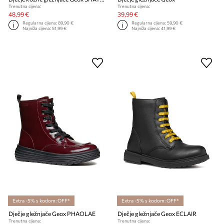
Trenutna cijena:
Trenutna cijena:
48,99 €
39,99 €
Regularna cijena:
89,90 €
Regularna cijena:
59,90 €
Najniža cijena:
51,99 €
Najniža cijena:
41,99 €
Extra -5% s kodom: OFF*
Extra -5% s kodom: OFF*
Dječje gležnjače Geox PHAOLAE
Dječje gležnjače Geox ECLAIR
Trenutna cijena:
Trenutna cijena: