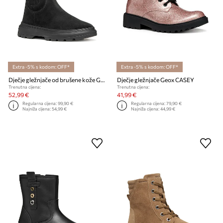
Extra -5% s kodom: OFF*
Extra -5% s kodom: OFF*
Dječje gležnjače od brušene kože Geox KIDDARTAH
Dječje gležnjače Geox CASEY
Trenutna cijena:
Trenutna cijena:
52,99 €
41,99 €
Regularna cijena:
99,90 €
Regularna cijena:
79,90 €
Najniža cijena:
54,99 €
Najniža cijena:
44,99 €