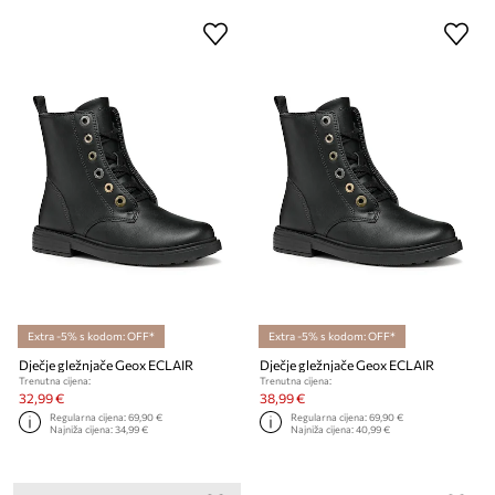
Extra -5% s kodom: OFF*
Extra -5% s kodom: OFF*
Dječje gležnjače Geox ECLAIR
Dječje gležnjače Geox ECLAIR
Trenutna cijena:
Trenutna cijena:
32,99 €
38,99 €
Regularna cijena:
69,90 €
Regularna cijena:
69,90 €
Najniža cijena:
34,99 €
Najniža cijena:
40,99 €