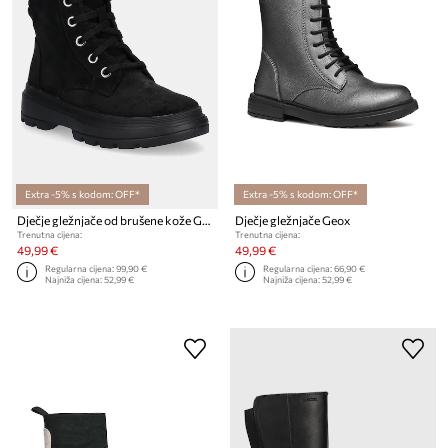
Extra -5% s kodom: OFF*
Extra -5% s kodom: OFF*
Dječje gležnjače od brušene kože Geox KIDDARTAH
Dječje gležnjače Geox
Trenutna cijena:
Trenutna cijena:
49,99 €
49,99 €
Regularna cijena:
99,90 €
Regularna cijena:
66,90 €
Najniža cijena:
52,99 €
Najniža cijena:
52,99 €