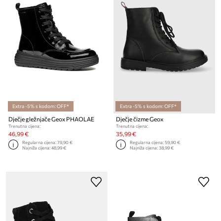
Extra -5% s kodom: OFF*
Extra -5% s kodom: OFF*
Dječje gležnjače Geox PHAOLAE
Dječje čizme Geox
Trenutna cijena:
Trenutna cijena:
46,99 €
35,99 €
Regularna cijena:
79,90 €
Regularna cijena:
59,90 €
Najniža cijena:
48,99 €
Najniža cijena:
38,99 €