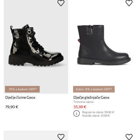
-15% s kodom: OFF*
Extra -5% s kodom: OFF*
Dječje čizme Geox
Dječje gležnjače Geox
Trenutna cijena:
79,90 €
35,99 €
Regularna cijena:
59,90 €
Najniža cijena:
37,99 €