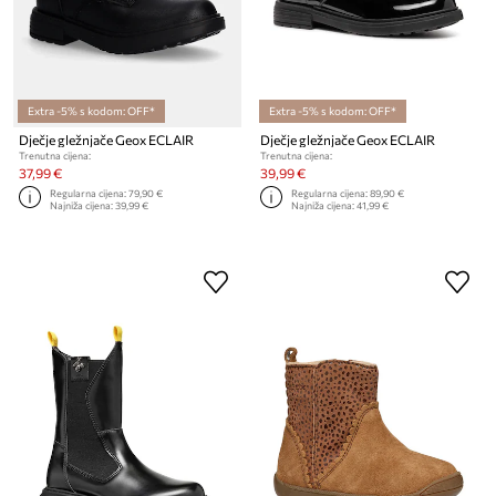
Extra -5% s kodom: OFF*
Extra -5% s kodom: OFF*
Dječje gležnjače Geox ECLAIR
Dječje gležnjače Geox ECLAIR
Trenutna cijena:
Trenutna cijena:
37,99 €
39,99 €
Regularna cijena:
79,90 €
Regularna cijena:
89,90 €
Najniža cijena:
39,99 €
Najniža cijena:
41,99 €