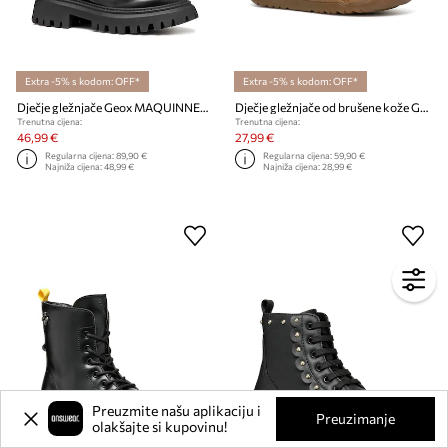
Extra -5% s kodom: OFF*
Extra -5% s kodom: OFF*
Dječje gležnjače Geox MAQUINNENS
Dječje gležnjače od brušene kože Geox MACCHIA
Trenutna cijena:
Trenutna cijena:
46,99 €
27,99 €
Regularna cijena:
89,90 €
Regularna cijena:
59,90 €
Najniža cijena:
48,99 €
Najniža cijena:
28,99 €
Preuzmite našu aplikaciju i
Preuzimanje
olakšajte si kupovinu!