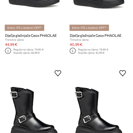
Extra -5% s kodom: OFF*
Extra -5% s kodom: OFF*
Dječje gležnjače Geox PHAOLAE
Dječje gležnjače Geox PHAOLAE
Trenutna cijena:
Trenutna cijena:
44,99 €
40,99 €
Regularna cijena:
79,90 €
Regularna cijena:
79,90 €
Najniža cijena:
46,99 €
Najniža cijena:
42,99 €