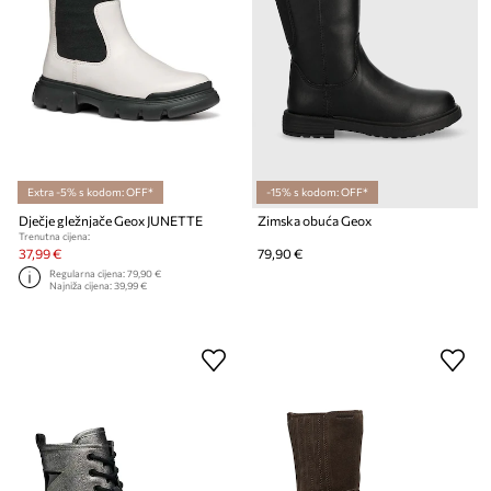
Extra -5% s kodom: OFF*
-15% s kodom: OFF*
Dječje gležnjače Geox JUNETTE
Zimska obuća Geox
Trenutna cijena:
37,99 €
79,90 €
Regularna cijena:
79,90 €
Najniža cijena:
39,99 €