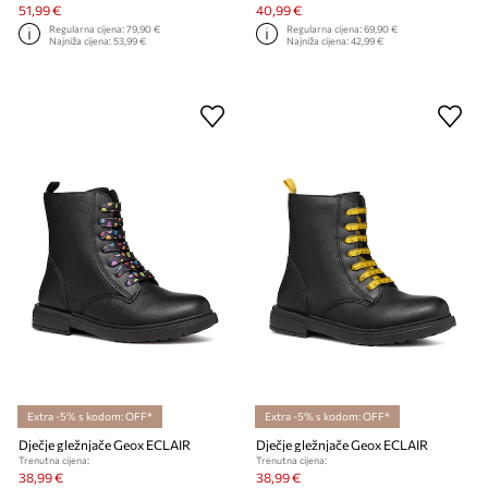
51,99 €
40,99 €
Regularna cijena:
79,90 €
Regularna cijena:
69,90 €
Najniža cijena:
53,99 €
Najniža cijena:
42,99 €
Extra -5% s kodom: OFF*
Extra -5% s kodom: OFF*
Dječje gležnjače Geox ECLAIR
Dječje gležnjače Geox ECLAIR
Trenutna cijena:
Trenutna cijena:
38,99 €
38,99 €