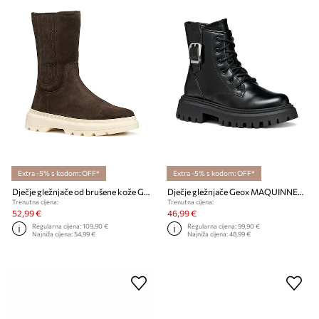
Extra -5% s kodom: OFF*
Extra -5% s kodom: OFF*
Dječje gležnjače od brušene kože Geox KIDDARTAH
Dječje gležnjače Geox MAQUINNENS
Trenutna cijena:
Trenutna cijena:
52,99 €
46,99 €
Regularna cijena:
109,90 €
Regularna cijena:
99,90 €
Najniža cijena:
54,99 €
Najniža cijena:
48,99 €