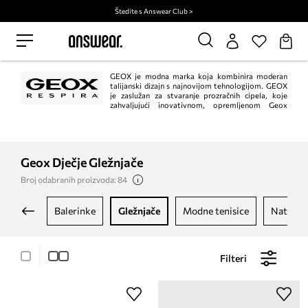
Štedite s Answear Club >
GEOX je modna marka koja kombinira moderan
talijanski dizajn s najnovijom tehnologijom. GEOX
je zaslužan za stvaranje prozračnih cipela, koje
zahvaljujući inovativnom, opremljenom Geox
Respira® sustavu omogućuju pravilno prozračivanje te omogućuju da se uvijek
osjećate ugodno u obući koju nosite.
Geox Dječje Gležnjače
Broj odabranih proizvoda: 84
balerinke
gležnjače
modne tenisice
natikač
Filteri