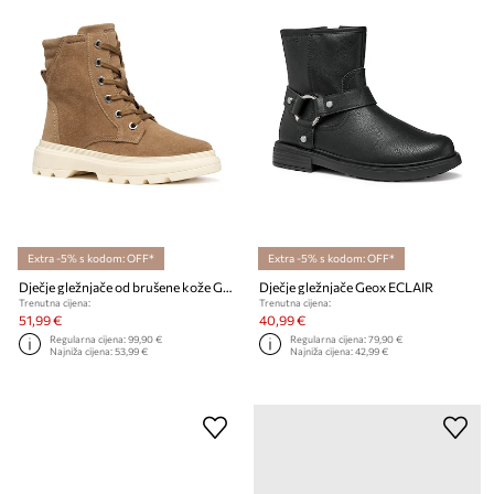
Extra -5% s kodom: OFF*
Extra -5% s kodom: OFF*
Dječje gležnjače od brušene kože Geox KIDDARTAH
Dječje gležnjače Geox ECLAIR
Trenutna cijena:
Trenutna cijena:
51,99 €
40,99 €
Regularna cijena:
99,90 €
Regularna cijena:
79,90 €
Najniža cijena:
53,99 €
Najniža cijena:
42,99 €