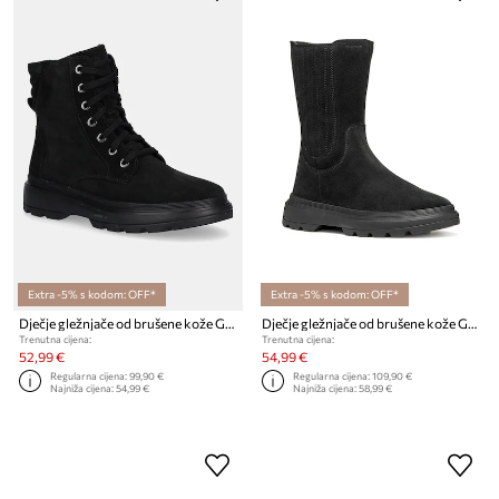
Extra -5% s kodom: OFF*
Extra -5% s kodom: OFF*
Dječje gležnjače od brušene kože Geox KIDDARTAH
Dječje gležnjače od brušene kože Geox KIDDARTAH
Trenutna cijena:
Trenutna cijena:
52,99 €
54,99 €
Regularna cijena:
99,90 €
Regularna cijena:
109,90 €
Najniža cijena:
54,99 €
Najniža cijena:
58,99 €