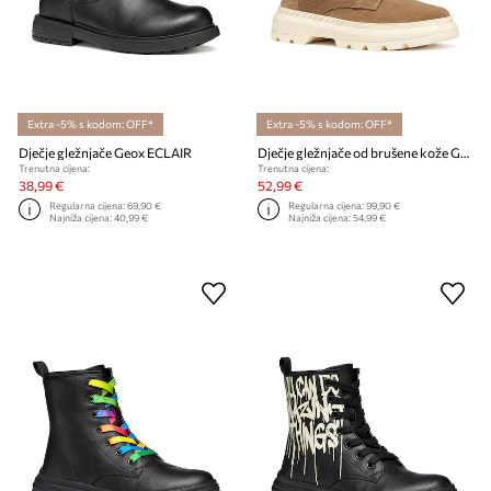
Extra -5% s kodom: OFF*
Extra -5% s kodom: OFF*
Dječje gležnjače Geox ECLAIR
Dječje gležnjače od brušene kože Geox KIDDARTAH
Trenutna cijena:
Trenutna cijena:
38,99 €
52,99 €
Regularna cijena:
69,90 €
Regularna cijena:
99,90 €
Najniža cijena:
40,99 €
Najniža cijena:
54,99 €