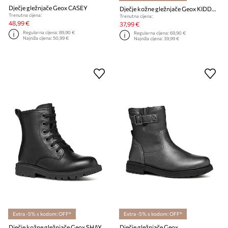
Dječje gležnjače Geox CASEY
Dječje kožne gležnjače Geox KIDDARTAH
Trenutna cijena:
Trenutna cijena:
48,99 €
37,99 €
Regularna cijena:
89,90 €
Regularna cijena:
69,90 €
Najniža cijena:
50,99 €
Najniža cijena:
39,99 €
Extra -5% s kodom: OFF*
Extra -5% s kodom: OFF*
Dječje kožne gležnjače Geox SHAYLAX
Dječje gležnjače Geox