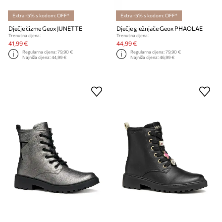
Extra -5% s kodom: OFF*
Extra -5% s kodom: OFF*
Dječje čizme Geox JUNETTE
Dječje gležnjače Geox PHAOLAE
Trenutna cijena:
Trenutna cijena:
41,99 €
44,99 €
Regularna cijena:
79,90 €
Regularna cijena:
79,90 €
Najniža cijena:
44,99 €
Najniža cijena:
46,99 €