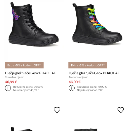
Extra -5% s kodom: OFF*
Extra -5% s kodom: OFF*
Dječje gležnjače Geox PHAOLAE
Dječje gležnjače Geox PHAOLAE
Trenutna cijena:
Trenutna cijena:
46,99 €
46,99 €
Regularna cijena:
79,90 €
Regularna cijena:
79,90 €
Najniža cijena:
49,99 €
Najniža cijena:
49,99 €