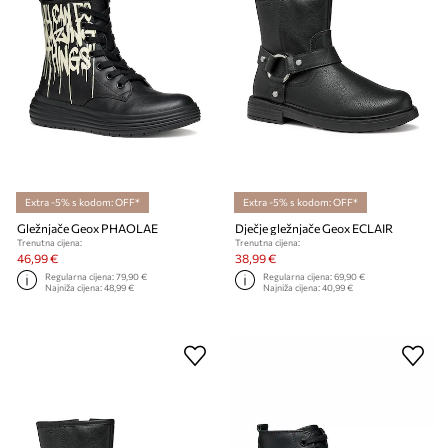
Extra -5% s kodom: OFF*
Extra -5% s kodom: OFF*
Gležnjače Geox PHAOLAE
Dječje gležnjače Geox ECLAIR
Trenutna cijena:
Trenutna cijena:
46,99 €
38,99 €
Regularna cijena:
79,90 €
Regularna cijena:
69,90 €
Najniža cijena:
48,99 €
Najniža cijena:
40,99 €