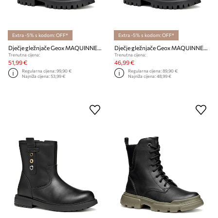
Extra -5% s kodom: OFF*
Extra -5% s kodom: OFF*
Dječje gležnjače Geox MAQUINNENS
Dječje gležnjače Geox MAQUINNENS
Trenutna cijena:
Trenutna cijena:
51,99 €
46,99 €
Regularna cijena:
99,90 €
Regularna cijena:
89,90 €
Najniža cijena:
53,99 €
Najniža cijena:
48,99 €