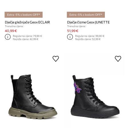
Extra -5% s kodom: OFF*
Extra -5% s kodom: OFF*
Dječje gležnjače Geox ECLAIR
Dječje čizme Geox JUNETTE
Trenutna cijena:
Trenutna cijena:
40,99 €
51,99 €
Regularna cijena:
79,90 €
Regularna cijena:
99,90 €
Najniža cijena:
42,99 €
Najniža cijena:
52,99 €