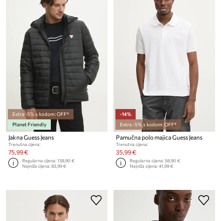
Extra -5% s kodom: OFF*
-14%
Planet Friendly
Extra -5% s kodom: OFF*
Jakna Guess Jeans
Pamučna polo majica Guess Jeans
Trenutna cijena:
Trenutna cijena:
75,99 €
35,99 €
Regularna cijena:
138,90 €
Regularna cijena:
58,90 €
Najniža cijena:
83,99 €
Najniža cijena:
41,99 €