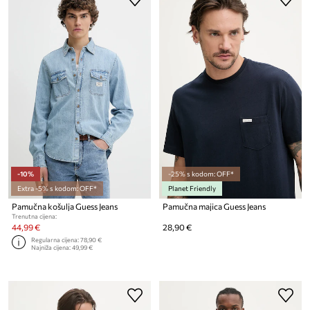
-10%
-25% s kodom: OFF*
Extra -5% s kodom: OFF*
Planet Friendly
Pamučna košulja Guess Jeans
Pamučna majica Guess Jeans
Trenutna cijena:
44,99 €
28,90 €
Regularna cijena:
78,90 €
Najniža cijena:
49,99 €