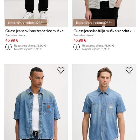
Extra -5% s kodom: OFF*
Extra -5% s kodom: OFF*
Guess Jeans skinny traperice muške
Guess Jeans košulja muška s dodatkom lana
Trenutna cijena:
Trenutna cijena:
46,99 €
46,99 €
Regularna cijena:
78,90 €
Regularna cijena:
78,90 €
Najniža cijena:
51,99 €
Najniža cijena:
51,99 €