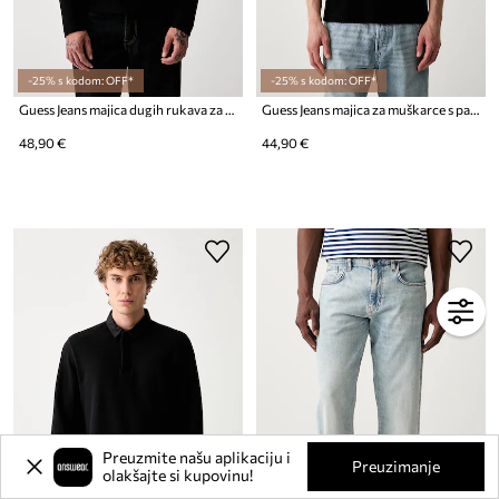
-25% s kodom: OFF*
-25% s kodom: OFF*
Guess Jeans majica dugih rukava za muškarce s pamukom
Guess Jeans majica za muškarce s pamukom
48,90 €
44,90 €
Preuzmite našu aplikaciju i
Preuzimanje
olakšajte si kupovinu!