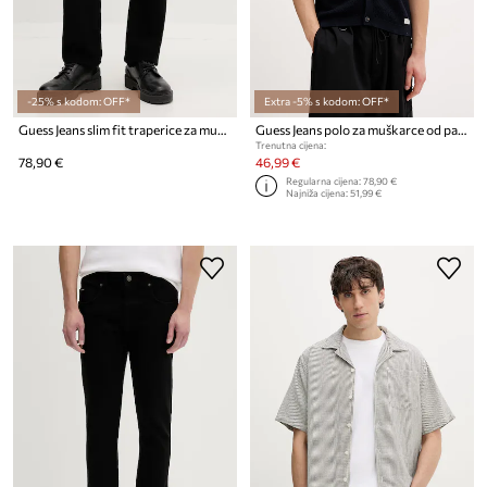
-25% s kodom: OFF*
Extra -5% s kodom: OFF*
Guess Jeans slim fit traperice za muškarce
Guess Jeans polo za muškarce od pamuka
Trenutna cijena:
78,90 €
46,99 €
Regularna cijena:
78,90 €
Najniža cijena:
51,99 €