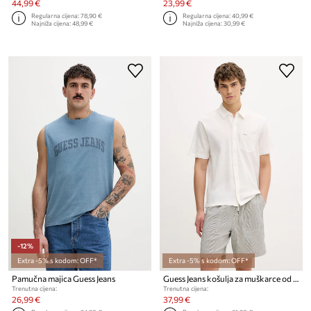
44,99 €
23,99 €
Regularna cijena:
78,90 €
Regularna cijena:
40,99 €
Najniža cijena:
48,99 €
Najniža cijena:
30,99 €
-12%
Extra -5% s kodom: OFF*
Extra -5% s kodom: OFF*
Pamučna majica Guess Jeans
Guess Jeans košulja za muškarce od pamuka
Trenutna cijena:
Trenutna cijena:
26,99 €
37,99 €