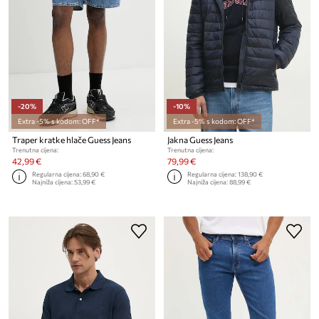
-20%
-10%
Extra -5% s kodom: OFF*
Extra -5% s kodom: OFF*
Traper kratke hlače Guess Jeans
Jakna Guess Jeans
Trenutna cijena:
Trenutna cijena:
42,99 €
79,99 €
Regularna cijena:
68,90 €
Regularna cijena:
138,90 €
Najniža cijena:
53,99 €
Najniža cijena:
88,99 €