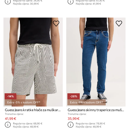
Regularna cijena:
34,90 €
Regularna cijena:
61,90 €
Najniža cijena:
30,99 €
Najniža cijena:
41,99 €
-14%
-26%
Extra -5% s kodom: OFF*
Extra -5% s kodom: OFF*
Guess Jeans kratke hlače za muškarce s primjesom lana
Guess Jeans skinny traperice za muškarce
Trenutna cijena:
Trenutna cijena:
41,99 €
35,99 €
Regularna cijena:
68,90 €
Regularna cijena:
78,90 €
Najniža cijena:
48,99 €
Najniža cijena:
48,99 €