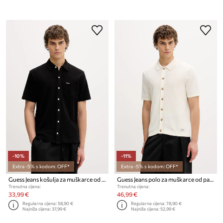
-10%
-11%
Extra -5% s kodom: OFF*
Extra -5% s kodom: OFF*
Guess Jeans košulja za muškarce od pamuka
Guess Jeans polo za muškarce od pamuka
Trenutna cijena:
Trenutna cijena:
33,99 €
46,99 €
Regularna cijena:
58,90 €
Regularna cijena:
78,90 €
Najniža cijena:
37,99 €
Najniža cijena:
52,99 €