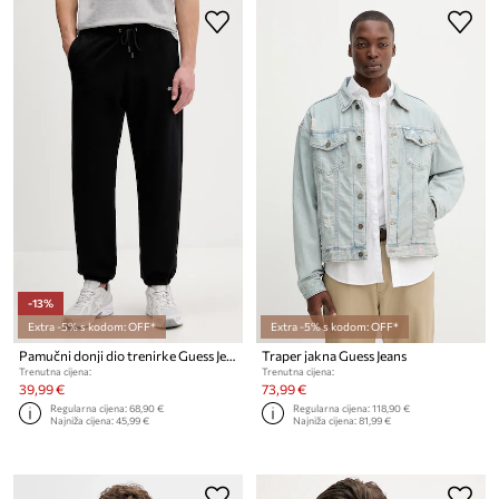
-13%
Extra -5% s kodom: OFF*
Extra -5% s kodom: OFF*
Pamučni donji dio trenirke Guess Jeans
Traper jakna Guess Jeans
Trenutna cijena:
Trenutna cijena:
39,99 €
73,99 €
Regularna cijena:
68,90 €
Regularna cijena:
118,90 €
Najniža cijena:
45,99 €
Najniža cijena:
81,99 €