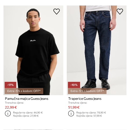
-17%
-10%
Extra -5% s kodom: OFF*
Extra -5% s kodom: OFF*
Pamučna majica Guess Jeans
Traperice Guess Jeans
Trenutna cijena:
Trenutna cijena:
22,99 €
51,99 €
Regularna cijena:
44,90 €
Regularna cijena:
78,90 €
Najniža cijena:
27,99 €
Najniža cijena:
57,99 €