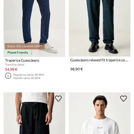
Extra -5% s kodom: OFF*
Planet Friendly
Guess Jeans relaxed fit traperice za muškarce
Traperice Guess Jeans
Trenutna cijena:
98,90 €
54,99 €
Regularna cijena:
90,99 €
Najniža cijena:
60,99 €