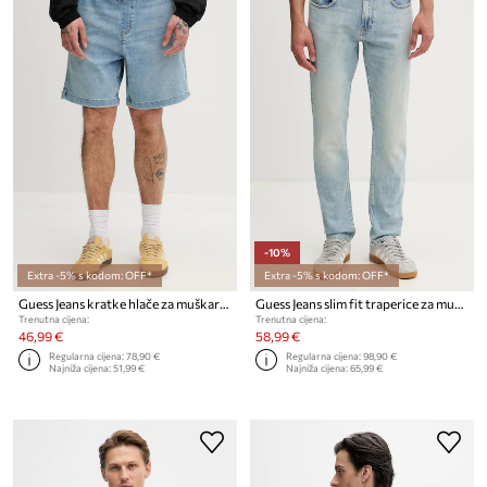
-10%
Extra -5% s kodom: OFF*
Extra -5% s kodom: OFF*
Guess Jeans kratke hlače za muškarce
Guess Jeans slim fit traperice za muškarce
Trenutna cijena:
Trenutna cijena:
46,99 €
58,99 €
Regularna cijena:
78,90 €
Regularna cijena:
98,90 €
Najniža cijena:
51,99 €
Najniža cijena:
65,99 €