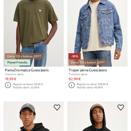
Extra -5% s kodom: OFF*
-10%
Planet Friendly
Extra -5% s kodom: OFF*
Pamučna majica Guess Jeans
Traper jakna Guess Jeans
Trenutna cijena:
Trenutna cijena:
18,99 €
62,99 €
Regularna cijena:
28,90 €
Regularna cijena:
108,90 €
Najniža cijena:
20,99 €
Najniža cijena:
69,99 €