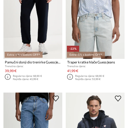
-22%
Extra -5% s kodom: OFF*
Extra -5% s kodom: OFF*
Pamučni donji dio trenirke Guess Jeans
Traper kratke hlače Guess Jeans
Trenutna cijena:
Trenutna cijena:
39,99 €
41,99 €
Regularna cijena:
68,90 €
Regularna cijena:
68,90 €
Najniža cijena:
43,99 €
Najniža cijena:
53,99 €