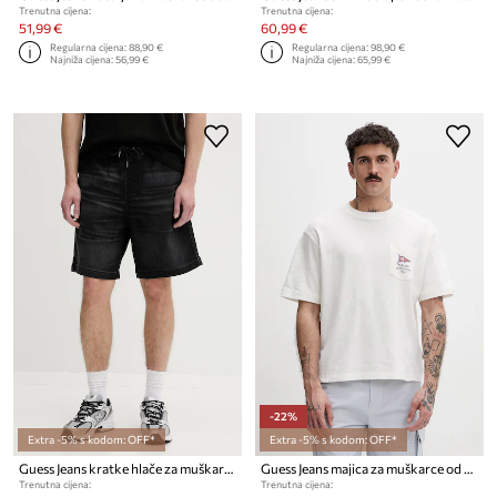
Trenutna cijena:
Trenutna cijena:
51,99 €
60,99 €
Regularna cijena:
88,90 €
Regularna cijena:
98,90 €
Najniža cijena:
56,99 €
Najniža cijena:
65,99 €
-22%
Extra -5% s kodom: OFF*
Extra -5% s kodom: OFF*
Guess Jeans kratke hlače za muškarce
Guess Jeans majica za muškarce od pamuka
Trenutna cijena:
Trenutna cijena: