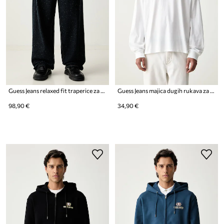
Guess Jeans relaxed fit traperice za muškarce
Guess Jeans majica dugih rukava za muškarce od pamuka
98,90 €
34,90 €