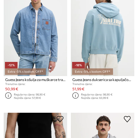
-12%
-18%
Extra -5% s kodom: OFF*
Extra -5% s kodom: OFF*
Guess Jeans košulja za muškarce traper
Guess Jeans dukserica sa kapuljačom muška pamučna
Trenutna cijena:
Trenutna cijena:
50,99 €
51,99 €
Regularna cijena:
98,90 €
Regularna cijena:
98,90 €
Najniža cijena:
57,99 €
Najniža cijena:
63,99 €