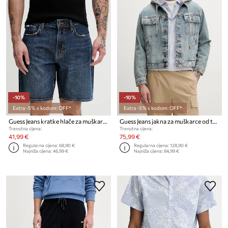
-10%
-10%
Extra -5% s kodom: OFF*
Extra -5% s kodom: OFF*
Guess Jeans kratke hlače za muškarce traper
Guess Jeans jakna za muškarce od trapera
Trenutna cijena:
Trenutna cijena:
41,99 €
75,99 €
Regularna cijena:
68,90 €
Regularna cijena:
128,90 €
Najniža cijena:
46,99 €
Najniža cijena:
84,99 €