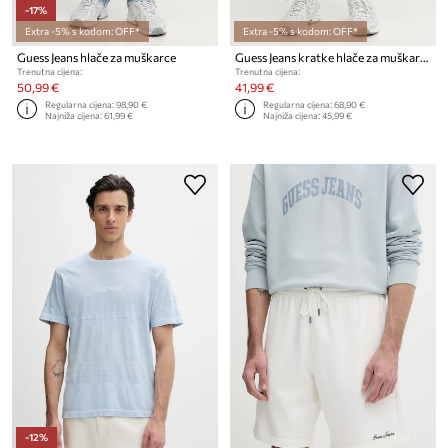
-17%
Extra -5% s kodom: OFF*
Extra -5% s kodom: OFF*
Guess Jeans hlače za muškarce
Guess Jeans kratke hlače za muškarce s primjesom lana
Trenutna cijena:
Trenutna cijena:
50,99 €
41,99 €
Regularna cijena:
98,90 €
Regularna cijena:
68,90 €
Najniža cijena:
61,99 €
Najniža cijena:
45,99 €
-12%