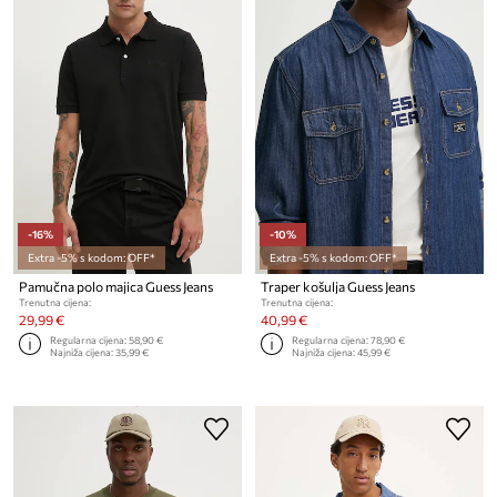
-16%
-10%
Extra -5% s kodom: OFF*
Extra -5% s kodom: OFF*
Pamučna polo majica Guess Jeans
Traper košulja Guess Jeans
Trenutna cijena:
Trenutna cijena:
29,99 €
40,99 €
Regularna cijena:
58,90 €
Regularna cijena:
78,90 €
Najniža cijena:
35,99 €
Najniža cijena:
45,99 €