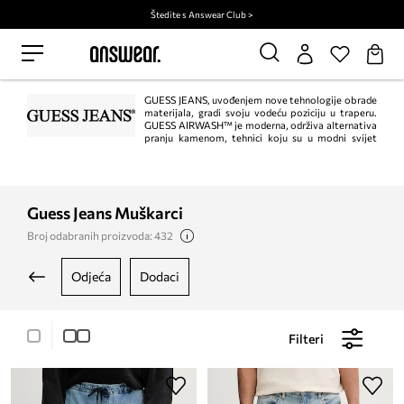
Štedite s Answear Club >
GUESS JEANS, uvođenjem nove tehnologije obrade
materijala, gradi svoju vodeću poziciju u traperu.
GUESS AIRWASH™ je moderna, održiva alternativa
pranju kamenom, tehnici koju su u modni svijet
uveli braća Marciano 1981. godine. Minimizira količinu vode koja se koristi u
procesu tako što je uvelike zamjenjuje mjehurićima zraka. Ova praksa također
eliminira potrebu za plovućcem i značajno smanjuje potrošnju energije.
Revolucionarna GUESS AIRWASH™ tehnologija redefinira i usavršava
autentičnu modu zapadne obale. Stvorena u suradnji s Jeanologiom,
Guess Jeans Muškarci
dugogodišnjim GUESS partnerom, dugoročno ostaje ekskluzivno vlasništvo
brenda.
Broj odabranih proizvoda: 432
odjeća
dodaci
Filteri