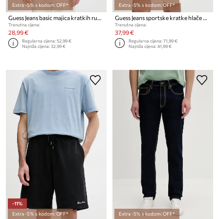
Extra -5% s kodom: OFF*
Extra -5% s kodom: OFF*
Guess Jeans basic majica kratkih rukava za muškarce od pamuka
Guess Jeans sportske kratke hlače muške od pamuka
Trenutna cijena:
Trenutna cijena:
28,99 €
37,99 €
Regularna cijena:
52,99 €
Regularna cijena:
71,99 €
Najniža cijena:
32,99 €
Najniža cijena:
41,99 €
-11%
Extra -5% s kodom: OFF*
Extra -5% s kodom: OFF*