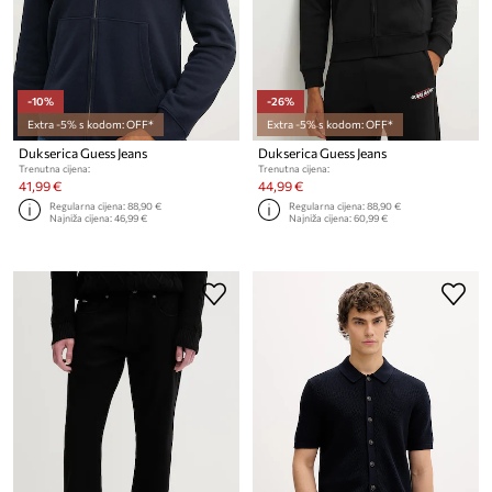
-10%
-26%
Extra -5% s kodom: OFF*
Extra -5% s kodom: OFF*
Dukserica Guess Jeans
Dukserica Guess Jeans
Trenutna cijena:
Trenutna cijena:
41,99 €
44,99 €
Regularna cijena:
88,90 €
Regularna cijena:
88,90 €
Najniža cijena:
46,99 €
Najniža cijena:
60,99 €