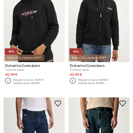
-16%
-12%
Extra -5% s kodom: OFF*
Extra -5% s kodom: OFF*
Dukserica Guess Jeans
Dukserica Guess Jeans
Trenutna cijena:
Trenutna cijena:
40,99 €
49,99 €
Regularna cijena:
78,90 €
Regularna cijena:
88,90 €
Najniža cijena:
48,99 €
Najniža cijena:
56,99 €