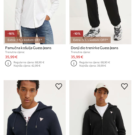
-16%
-10%
Extra -5% s kodom: OFF*
Extra -5% s kodom: OFF*
Pamučna košulja Guess Jeans
Donji dio trenirke Guess Jeans
Trenutna cijena:
Trenutna cijena:
35,99 €
35,99 €
Regularna cijena:
68,90 €
Regularna cijena:
68,90 €
Najniža cijena:
42,99 €
Najniža cijena:
39,99 €