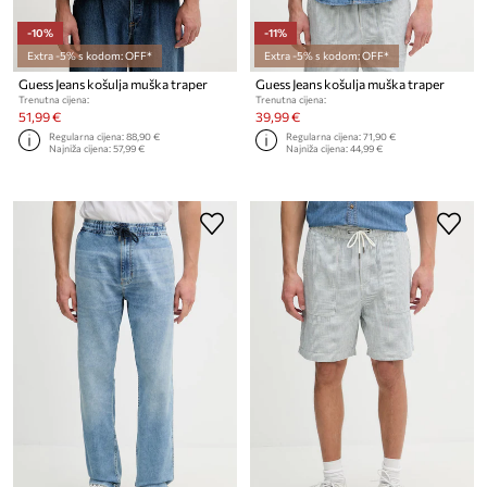
-10%
-11%
Extra -5% s kodom: OFF*
Extra -5% s kodom: OFF*
Guess Jeans košulja muška traper
Guess Jeans košulja muška traper
Trenutna cijena:
Trenutna cijena:
51,99 €
39,99 €
Regularna cijena:
88,90 €
Regularna cijena:
71,90 €
Najniža cijena:
57,99 €
Najniža cijena:
44,99 €