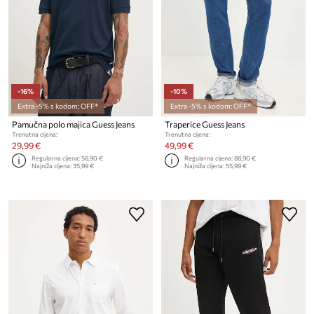
-16%
-10%
Extra -5% s kodom: OFF*
Extra -5% s kodom: OFF*
Pamučna polo majica Guess Jeans
Traperice Guess Jeans
Trenutna cijena:
Trenutna cijena:
29,99 €
49,99 €
Regularna cijena:
58,90 €
Regularna cijena:
88,90 €
Najniža cijena:
35,99 €
Najniža cijena:
55,99 €