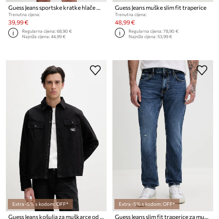
Guess Jeans sportske kratke hlače muške pamukne
Guess Jeans muške slim fit traperice
Trenutna cijena:
Trenutna cijena:
39,99 €
48,99 €
Regularna cijena:
68,90 €
Regularna cijena:
78,90 €
Najniža cijena:
44,99 €
Najniža cijena:
53,99 €
Extra -5% s kodom: OFF*
Extra -5% s kodom: OFF*
Guess Jeans košulja za muškarce od pamuka
Guess Jeans slim fit traperice za muškarce