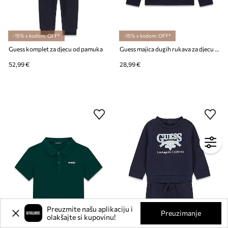
-15% s kodom: OFF*
-15% s kodom: OFF*
Guess komplet za djecu od pamuka
Guess majica dugih rukava za djecu od pamuka
52,99 €
28,99 €
Preuzmite našu aplikaciju i
Preuzimanje
olakšajte si kupovinu!