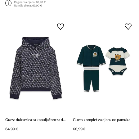
Regularna cijena:
69,90 €
Najniža cijena:
69,90 €
Guess dukserica sa kapuljačom za djecu od pamuka
Guess komplet za djecu od pamuka
64,99 €
68,99 €