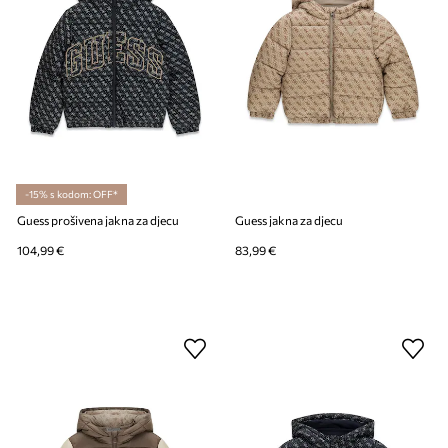
-15% s kodom: OFF*
Guess prošivena jakna za djecu
Guess jakna za djecu
104,99 €
83,99 €