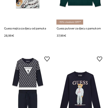
-15% s kodom: OFF*
Guess majica za djecu od pamuka
Guess pulover za djecu s pamukom
28,99 €
37,99 €