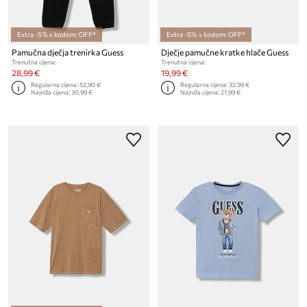
Extra -5% s kodom: OFF*
Extra -5% s kodom: OFF*
Pamučna dječja trenirka Guess
Dječje pamučne kratke hlače Guess
Trenutna cijena:
Trenutna cijena:
28,99 €
19,99 €
Regularna cijena:
52,90 €
Regularna cijena:
32,99 €
Najniža cijena:
30,99 €
Najniža cijena:
21,99 €