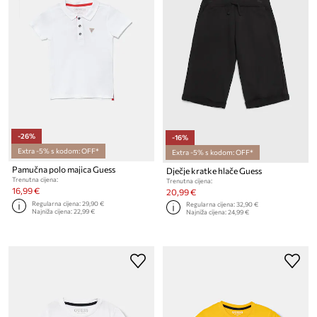
-26%
-16%
Extra -5% s kodom: OFF*
Extra -5% s kodom: OFF*
Pamučna polo majica Guess
Dječje kratke hlače Guess
Trenutna cijena:
Trenutna cijena:
16,99 €
20,99 €
Regularna cijena:
29,90 €
Regularna cijena:
32,90 €
Najniža cijena:
22,99 €
Najniža cijena:
24,99 €