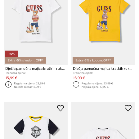
-15%
Extra -5% s kodom: OFF*
Extra -5% s kodom: OFF*
Dječja pamučna majica kratkih rukava Guess
Dječja pamučna majica kratkih rukava Guess
Trenutna cijena:
Trenutna cijena:
15,99 €
16,99 €
Regularna cijena:
23,99 €
Regularna cijena:
23,99 €
Najniža cijena:
18,99 €
Najniža cijena:
17,99 €