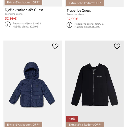
Extra -5% s kodom: OFF*
Extra -5% s kodom: OFF*
Dječje kratke hlače Guess
Traperice Guess
Trenutna cijena:
Trenutna cijena:
32,99 €
32,99 €
Regularna cijena:
52,99 €
Regularna cijena:
49,90 €
Najniža cijena:
42,99 €
Najniža cijena:
34,99 €
-19%
Extra -5% s kodom: OFF*
Extra -5% s kodom: OFF*