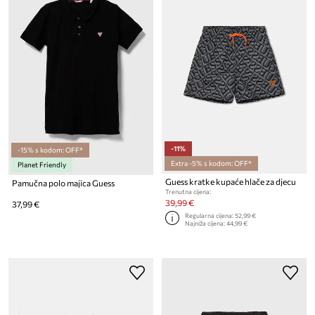
-11%
-15% s kodom: OFF*
Extra -5% s kodom: OFF*
Planet Friendly
Guess kratke kupaće hlače za djecu
Pamučna polo majica Guess
Trenutna cijena:
39,99 €
37,99 €
Regularna cijena:
52,99 €
Najniža cijena:
44,99 €