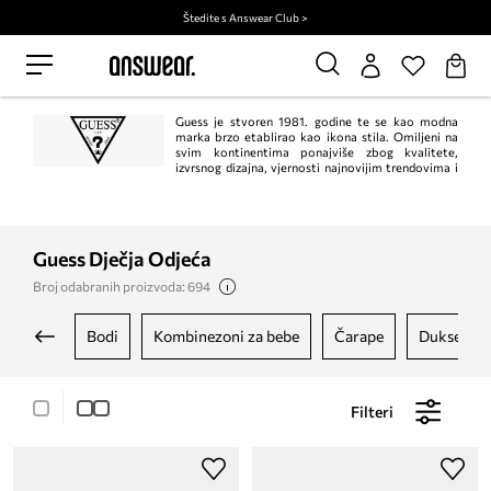
Štedite s Answear Club >
Guess je stvoren 1981. godine te se kao modna
marka brzo etablirao kao ikona stila. Omiljeni na
svim kontinentima ponajviše zbog kvalitete,
izvrsnog dizajna, vjernosti najnovijim trendovima i
nezaboravnih kampanja.
Guess Dječja Odjeća
Broj odabranih proizvoda: 694
bodi
kombinezoni za bebe
čarape
dukserice
Filteri