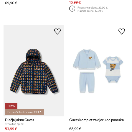
16,99 €
69,90 €
Regularna cijena:
29,90 €
Najniža cijena:
17,99 €
-22%
Extra -5% s kodom: OFF*
Dječja jakna Guess
Guess komplet za djecu od pamuka
Trenutna cijena:
53,99 €
68,99 €