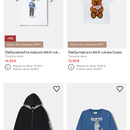
-11%
Extra -5% s kodom: OFF*
Extra -5% s kodom: OFF*
Dječja pamučna majica kratkih rukava Guess
Dječja majica kratkih rukava Guess
Trenutna cijena:
Trenutna cijena:
14,99 €
15,99 €
Regularna cijena:
23,99 €
Regularna cijena:
19,90 €
Najniža cijena:
16,99 €
Najniža cijena:
16,99 €