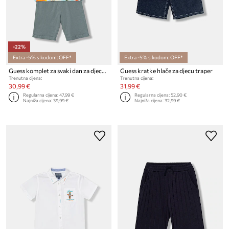
-22%
Extra -5% s kodom: OFF*
Extra -5% s kodom: OFF*
Guess komplet za svaki dan za djecu od pamuka
Guess kratke hlače za djecu traper
Trenutna cijena:
Trenutna cijena:
30,99 €
31,99 €
Regularna cijena:
47,99 €
Regularna cijena:
52,90 €
Najniža cijena:
39,99 €
Najniža cijena:
32,99 €