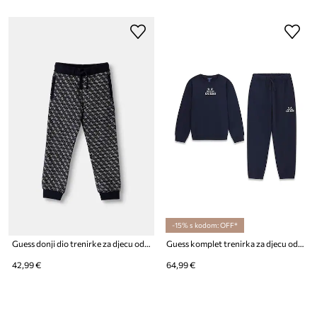
-15% s kodom: OFF*
Guess donji dio trenirke za djecu od pamuka
Guess komplet trenirka za djecu od pamuka
42,99 €
64,99 €