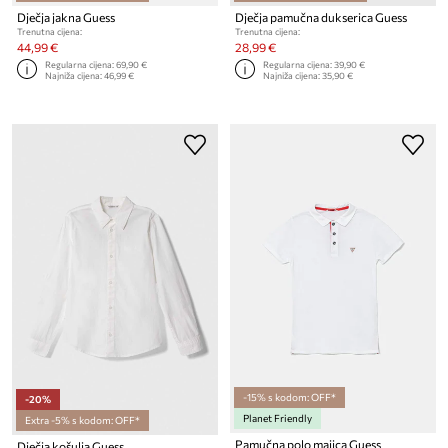
Dječja jakna Guess
Dječja pamučna dukserica Guess
Trenutna cijena:
Trenutna cijena:
44,99 €
28,99 €
Regularna cijena:
69,90 €
Regularna cijena:
39,90 €
Najniža cijena:
46,99 €
Najniža cijena:
35,90 €
-15% s kodom: OFF*
-20%
Planet Friendly
Extra -5% s kodom: OFF*
Pamučna polo majica Guess
Dječja košulja Guess