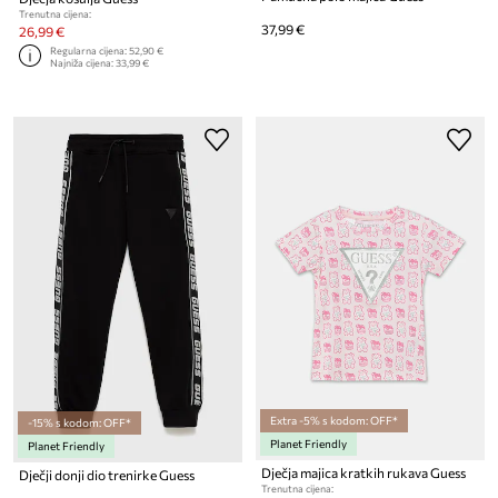
Trenutna cijena:
37,99 €
26,99 €
Regularna cijena:
52,90 €
Najniža cijena:
33,99 €
Extra -5% s kodom: OFF*
-15% s kodom: OFF*
Planet Friendly
Planet Friendly
Dječja majica kratkih rukava Guess
Dječji donji dio trenirke Guess
Trenutna cijena: