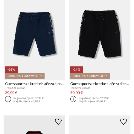
-26%
-24%
Extra -5% s kodom: OFF*
Extra -5% s kodom: OFF*
Guess sportske kratke hlače za djecu od pamuka s elastanom
Guess sportske kratke hlače za djecu od pamuka s elastanom
Trenutna cijena:
Trenutna cijena:
29,99 €
30,99 €
Regularna cijena:
52,99 €
Regularna cijena:
52,99 €
Najniža cijena:
40,99 €
Najniža cijena:
40,99 €