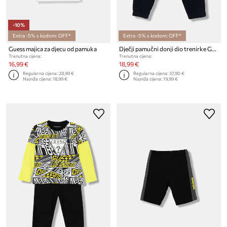
-10%
Extra -5% s kodom: OFF*
Extra -5% s kodom: OFF*
Guess majica za djecu od pamuka
Dječji pamučni donji dio trenirke Guess
Trenutna cijena:
Trenutna cijena:
16,99 €
18,99 €
Regularna cijena:
28,99 €
Regularna cijena:
37,90 €
Najniža cijena:
18,99 €
Najniža cijena:
19,99 €