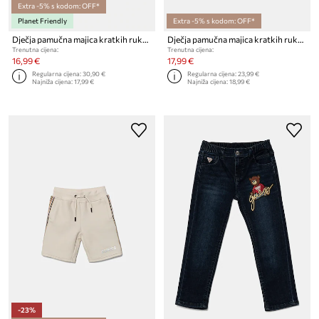
Extra -5% s kodom: OFF*
Planet Friendly
Extra -5% s kodom: OFF*
Dječja pamučna majica kratkih rukava Guess
Dječja pamučna majica kratkih rukava Guess
Trenutna cijena:
Trenutna cijena:
16,99 €
17,99 €
Regularna cijena:
30,90 €
Regularna cijena:
23,99 €
Najniža cijena:
17,99 €
Najniža cijena:
18,99 €
-23%