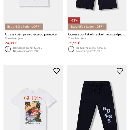
-23%
Extra -5% s kodom: OFF*
Extra -5% s kodom: OFF*
Guess košulja za djecu od pamuka
Guess sportske kratke hlače za djecu
Trenutna cijena:
Trenutna cijena:
24,99 €
25,99 €
Regularna cijena:
47,90 €
Regularna cijena:
42,99 €
Najniža cijena:
25,99 €
Najniža cijena:
33,99 €