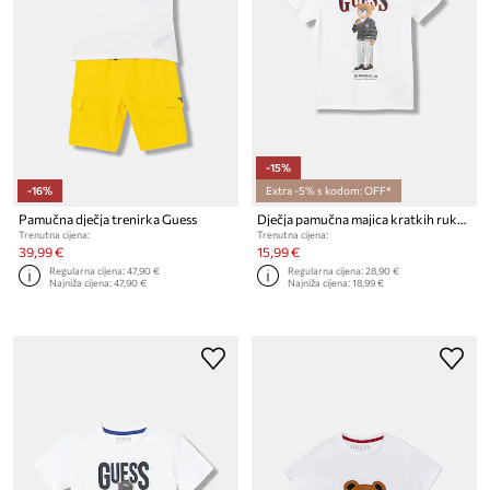
-15%
-16%
Extra -5% s kodom: OFF*
Pamučna dječja trenirka Guess
Dječja pamučna majica kratkih rukava Guess
Trenutna cijena:
Trenutna cijena:
39,99 €
15,99 €
Regularna cijena:
47,90 €
Regularna cijena:
28,90 €
Najniža cijena:
47,90 €
Najniža cijena:
18,99 €