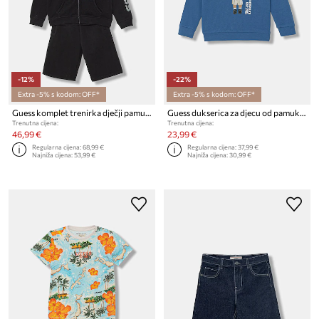
-12%
-22%
Extra -5% s kodom: OFF*
Extra -5% s kodom: OFF*
Guess komplet trenirka dječji pamukni
Guess dukserica za djecu od pamuka
Trenutna cijena:
Trenutna cijena:
46,99 €
23,99 €
Regularna cijena:
68,99 €
Regularna cijena:
37,99 €
Najniža cijena:
53,99 €
Najniža cijena:
30,99 €