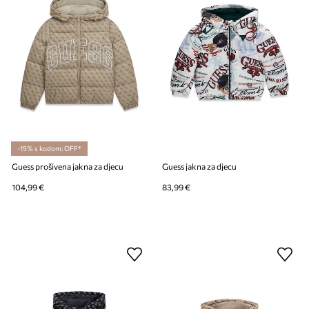
-15% s kodom: OFF*
Guess prošivena jakna za djecu
Guess jakna za djecu
104,99 €
83,99 €