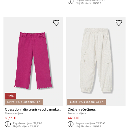
Najniža cijena:
26,99 €
-17%
Extra -5% s kodom: OFF*
Extra -5% s kodom: OFF*
Guess donji dio trenirke od pamuka s elastanom
Dječje hlače Guess
Trenutna cijena:
Trenutna cijena:
18,99 €
44,99 €
Regularna cijena:
32,99 €
Regularna cijena:
71,90 €
Najniža cijena:
22,99 €
Najniža cijena:
46,99 €