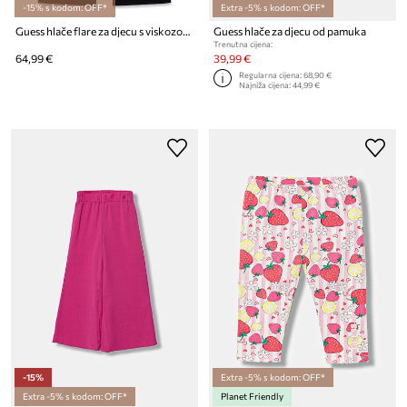
-15% s kodom: OFF*
Extra -5% s kodom: OFF*
Guess hlače flare za djecu s viskozom
Guess hlače za djecu od pamuka
Trenutna cijena:
64,99 €
39,99 €
Regularna cijena:
68,90 €
Najniža cijena:
44,99 €
-15%
Extra -5% s kodom: OFF*
Extra -5% s kodom: OFF*
Planet Friendly