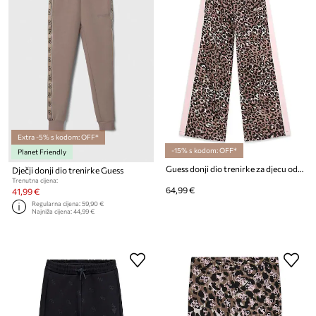
Extra -5% s kodom: OFF*
-15% s kodom: OFF*
Planet Friendly
Guess donji dio trenirke za djecu od pamuka
Dječji donji dio trenirke Guess
Trenutna cijena:
64,99 €
41,99 €
Regularna cijena:
59,90 €
Najniža cijena:
44,99 €