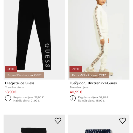
-13%
-10%
Extra -5% s kodom: OFF*
Extra -5% s kodom: OFF*
Dječje tajice Guess
Dječji donji dio trenirke Guess
Trenutna cijena:
Trenutna cijena:
18,99 €
40,99 €
Regularna cijena:
28,90 €
Regularna cijena:
59,90 €
Najniža cijena:
21,99 €
Najniža cijena:
45,99 €