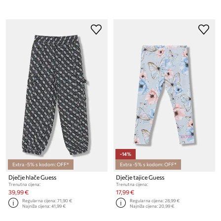
-14%
Extra -5% s kodom: OFF*
Extra -5% s kodom: OFF*
Dječje hlače Guess
Dječje tajice Guess
Trenutna cijena:
Trenutna cijena:
39,99 €
17,99 €
Regularna cijena:
71,90 €
Regularna cijena:
28,99 €
Najniža cijena:
41,99 €
Najniža cijena:
20,99 €