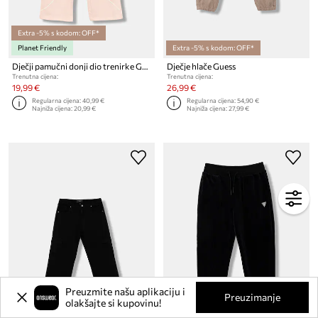
Extra -5% s kodom: OFF*
Planet Friendly
Extra -5% s kodom: OFF*
Dječji pamučni donji dio trenirke Guess
Dječje hlače Guess
Trenutna cijena:
Trenutna cijena:
19,99 €
26,99 €
Regularna cijena:
40,99 €
Regularna cijena:
54,90 €
Najniža cijena:
20,99 €
Najniža cijena:
27,99 €
Preuzmite našu aplikaciju i
Preuzimanje
olakšajte si kupovinu!