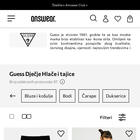
Štedite s Answear Club >
Guess je stvoren 1981. godine te se kao modna
marka brzo etablirao kao ikona stila. Omiljeni na
svim kontinentima ponajviše zbog kvalitete,
izvrsnog dizajna, vjernosti najnovijim trendovima i
nezaboravnih kampanja.
Guess Dječje Hlače i tajice
Broj odabranih proizvoda: 97
bluze i košulje
bodi
čarape
dukserice
Filteri