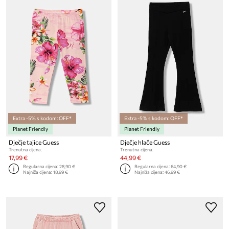
Extra -5% s kodom: OFF*
Extra -5% s kodom: OFF*
Planet Friendly
Planet Friendly
Dječje tajice Guess
Dječje hlače Guess
Trenutna cijena:
Trenutna cijena:
17,99 €
44,99 €
Regularna cijena:
28,90 €
Regularna cijena:
64,90 €
Najniža cijena:
18,99 €
Najniža cijena:
46,99 €