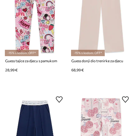
-15% s kodom: OFF*
-15% s kodom: OFF*
Guess tajice za djecu s pamukom
Guess donji dio trenirke za djecu
28,99 €
68,99 €