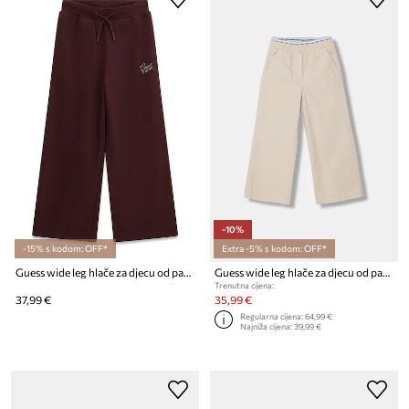
-10%
-15% s kodom: OFF*
Extra -5% s kodom: OFF*
Guess wide leg hlače za djecu od pamuka
Guess wide leg hlače za djecu od pamuka
Trenutna cijena:
37,99 €
35,99 €
Regularna cijena:
64,99 €
Najniža cijena:
39,99 €