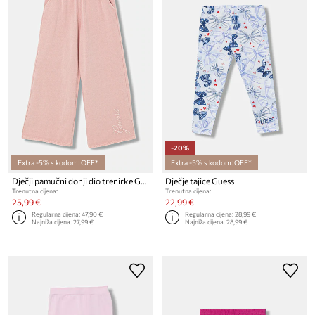
-20%
Extra -5% s kodom: OFF*
Extra -5% s kodom: OFF*
Dječji pamučni donji dio trenirke Guess
Dječje tajice Guess
Trenutna cijena:
Trenutna cijena:
25,99 €
22,99 €
Regularna cijena:
47,90 €
Regularna cijena:
28,99 €
Najniža cijena:
27,99 €
Najniža cijena:
28,99 €