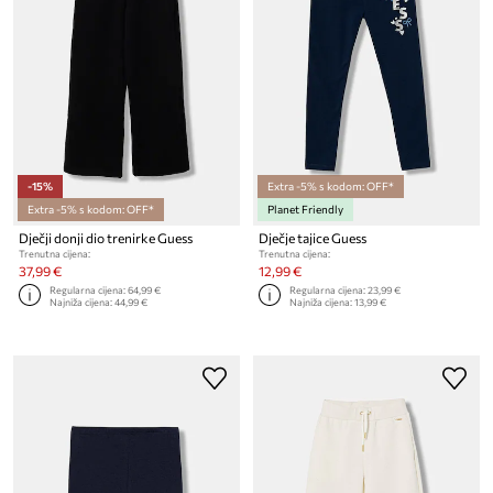
-15%
Extra -5% s kodom: OFF*
Extra -5% s kodom: OFF*
Planet Friendly
Dječji donji dio trenirke Guess
Dječje tajice Guess
Trenutna cijena:
Trenutna cijena:
37,99 €
12,99 €
Regularna cijena:
64,99 €
Regularna cijena:
23,99 €
Najniža cijena:
44,99 €
Najniža cijena:
13,99 €