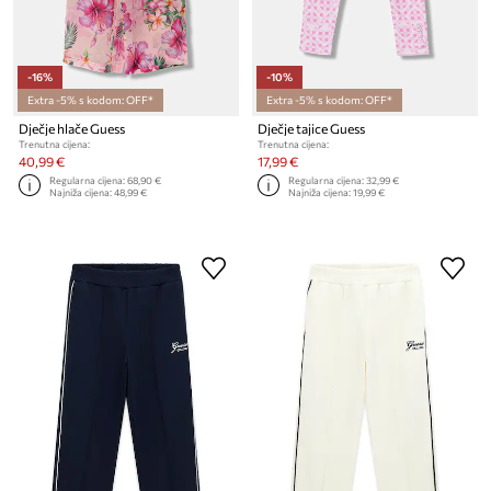
-16%
-10%
Extra -5% s kodom: OFF*
Extra -5% s kodom: OFF*
Dječje hlače Guess
Dječje tajice Guess
Trenutna cijena:
Trenutna cijena:
40,99 €
17,99 €
Regularna cijena:
68,90 €
Regularna cijena:
32,99 €
Najniža cijena:
48,99 €
Najniža cijena:
19,99 €