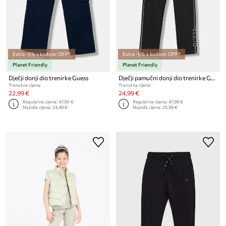
Extra -5% s kodom: OFF*
Extra -5% s kodom: OFF*
Planet Friendly
Planet Friendly
Dječji donji dio trenirke Guess
Dječji pamučni donji dio trenirke Guess
Trenutna cijena:
Trenutna cijena:
22,99 €
24,99 €
Regularna cijena:
47,90 €
Regularna cijena:
47,99 €
Najniža cijena:
24,99 €
Najniža cijena:
25,99 €