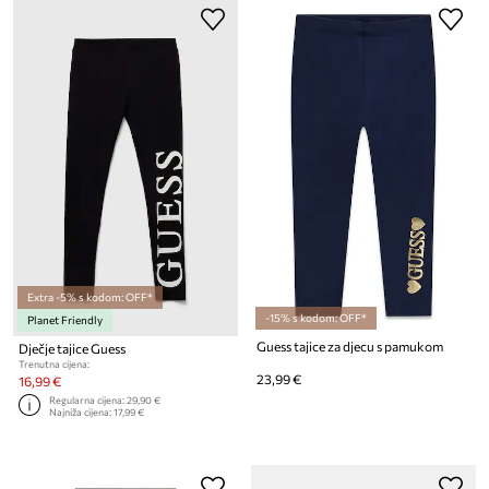
Extra -5% s kodom: OFF*
-15% s kodom: OFF*
Planet Friendly
Guess tajice za djecu s pamukom
Dječje tajice Guess
Trenutna cijena:
23,99 €
16,99 €
Regularna cijena:
29,90 €
Najniža cijena:
17,99 €