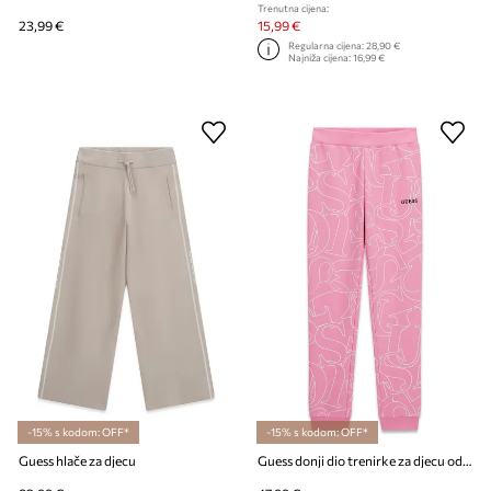
Trenutna cijena:
23,99 €
15,99 €
Regularna cijena:
28,90 €
Najniža cijena:
16,99 €
-15% s kodom: OFF*
-15% s kodom: OFF*
Guess hlače za djecu
Guess donji dio trenirke za djecu od pamuka