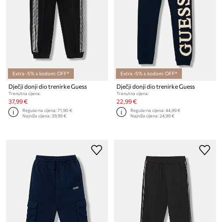
Extra -5% s kodom: OFF*
Extra -5% s kodom: OFF*
Dječji donji dio trenirke Guess
Dječji donji dio trenirke Guess
Trenutna cijena:
Trenutna cijena:
37,99 €
22,99 €
Regularna cijena:
71,90 €
Regularna cijena:
44,99 €
Najniža cijena:
39,99 €
Najniža cijena:
24,99 €