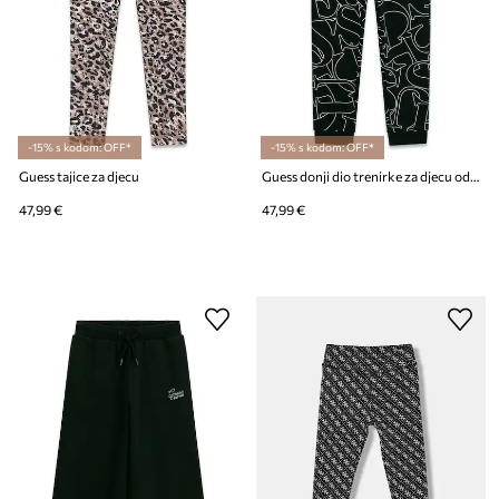
-15% s kodom: OFF*
-15% s kodom: OFF*
Guess tajice za djecu
Guess donji dio trenirke za djecu od pamuka
47,99 €
47,99 €