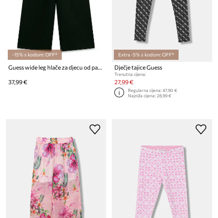
-15% s kodom: OFF*
Extra -5% s kodom: OFF*
Guess wide leg hlače za djecu od pamuka
Dječje tajice Guess
Trenutna cijena:
37,99 €
27,99 €
Regularna cijena:
47,90 €
Najniža cijena:
28,99 €