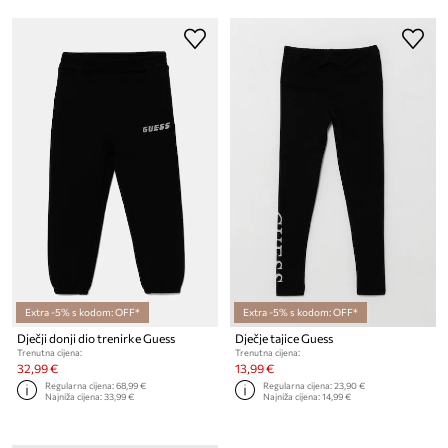
Extra -5% s kodom: OFF*
Extra -5% s kodom: OFF*
Dječji donji dio trenirke Guess
Dječje tajice Guess
Trenutna cijena:
Trenutna cijena:
32,99 €
13,99 €
Regularna cijena:
68,99 €
Regularna cijena:
23,90 €
Najniža cijena:
33,99 €
Najniža cijena:
14,99 €