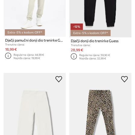
-12%
Extra -5% s kodom: OFF*
Extra -5% s kodom: OFF*
Dječji pamučni donji dio trenirke Guess
Dječji donji dio trenirke Guess
Trenutna cijena:
Trenutna cijena:
18,99 €
28,99 €
Regularna cijena:
44,99 €
Regularna cijena:
59,90 €
Najniža cijena:
19,99 €
Najniža cijena:
32,99 €