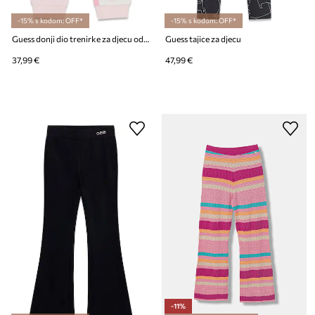
-15% s kodom: OFF*
-15% s kodom: OFF*
Guess donji dio trenirke za djecu od pamuka
Guess tajice za djecu
37,99 €
47,99 €
-11%