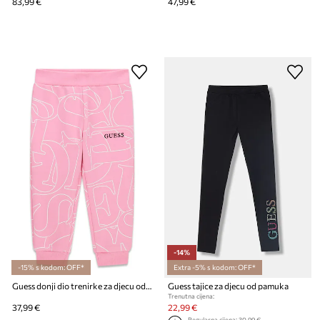
83,99 €
47,99 €
-14%
-15% s kodom: OFF*
Extra -5% s kodom: OFF*
Guess donji dio trenirke za djecu od pamuka
Guess tajice za djecu od pamuka
Trenutna cijena:
37,99 €
22,99 €
Regularna cijena:
30,99 €