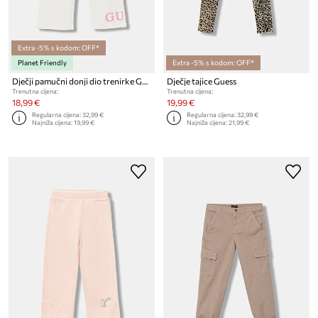
Extra -5% s kodom: OFF*
Planet Friendly
Extra -5% s kodom: OFF*
Dječji pamučni donji dio trenirke Guess
Dječje tajice Guess
Trenutna cijena:
Trenutna cijena:
18,99 €
19,99 €
Regularna cijena:
32,99 €
Regularna cijena:
32,99 €
Najniža cijena:
19,99 €
Najniža cijena:
21,99 €