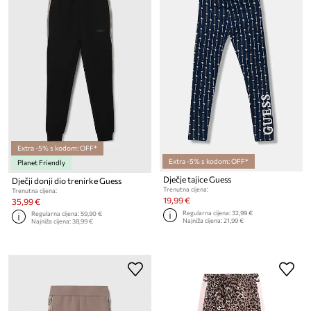
Extra -5% s kodom: OFF*
Extra -5% s kodom: OFF*
Planet Friendly
Dječje tajice Guess
Dječji donji dio trenirke Guess
Trenutna cijena:
Trenutna cijena:
19,99 €
35,99 €
Regularna cijena:
32,99 €
Regularna cijena:
59,90 €
Najniža cijena:
21,99 €
Najniža cijena:
38,99 €