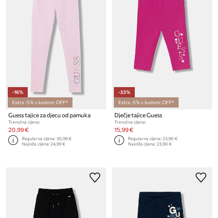
-16%
-33%
Extra -5% s kodom: OFF*
Extra -5% s kodom: OFF*
Guess tajice za djecu od pamuka
Dječje tajice Guess
Trenutna cijena:
Trenutna cijena:
20,99 €
15,99 €
Regularna cijena:
30,99 €
Regularna cijena:
23,90 €
Najniža cijena:
24,99 €
Najniža cijena:
23,90 €