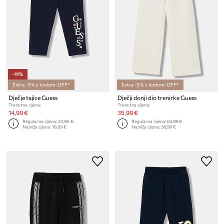
-11%
Extra -5% s kodom: OFF*
Extra -5% s kodom: OFF*
Dječje tajice Guess
Dječji donji dio trenirke Guess
Trenutna cijena:
Trenutna cijena:
14,99 €
35,99 €
Regularna cijena:
23,90 €
Regularna cijena:
64,99 €
Najniža cijena:
16,99 €
Najniža cijena:
36,99 €