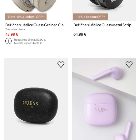
Extra -5% s kodom: OFF*
-15% s kodom: OFF*
Bežične slušalice Guess Grained Classic Round Shape
Bežične slušalice Guess Metal Script Logo
Trenutna cijena:
42,99 €
64,99 €
Regularna cijena:
59,99 €
Najniža cijena:
44,99 €