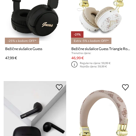
-21%
-25% s kodom: OFF*
Extra -5% s kodom: OFF*
Bežične slušalice Guess
Bežične slušalice Guess Triangle Round Shape
Trenutna cijena:
47,99 €
46,99 €
Regularna cijena:
59,99 €
Najniža cijena:
59,99 €