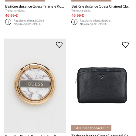
Bežične slušalice Guess Triangle Round Shape
Bežične slušalice Guess Grained Classic Round Shape
Trenutna cijena:
Trenutna cijena:
46,99 €
46,99 €
Regularna cijena:
59,99 €
Regularna cijena:
59,99 €
Najniža cijena:
59,99 €
Najniža cijena:
59,99 €
Extra -5% s kodom: OFF*
Torba za laptop Guess Sleeve 14" Grained Zipper Pocket Triangle Logo