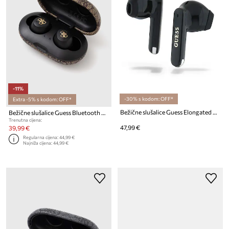
-11%
-30% s kodom: OFF*
Extra -5% s kodom: OFF*
Bežične slušalice Guess Elongated Metalic Printed Logo
Bežične slušalice Guess Bluetooth 4G Metal ENC
Trenutna cijena:
47,99 €
39,99 €
Regularna cijena:
44,99 €
Najniža cijena:
44,99 €