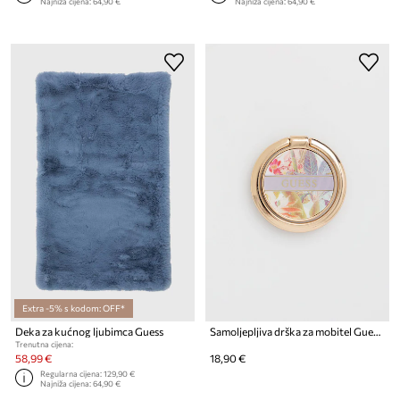
Najniža cijena:
64,90 €
Najniža cijena:
64,90 €
Extra -5% s kodom: OFF*
Deka za kućnog ljubimca Guess
Samoljepljiva drška za mobitel Guess Uchwyt Ring Stand
Trenutna cijena:
58,99 €
18,90 €
Regularna cijena:
129,90 €
Najniža cijena:
64,90 €