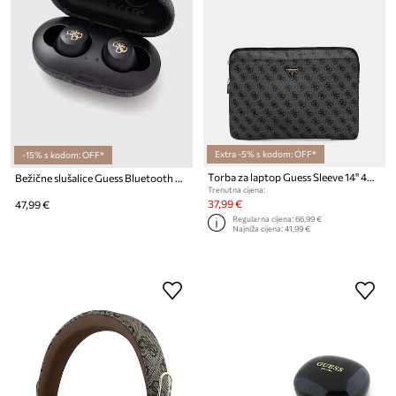
Extra -5% s kodom: OFF*
-15% s kodom: OFF*
Torba za laptop Guess Sleeve 14" 4G Zipper Pocket Triangle Logo
Bežične slušalice Guess Bluetooth 4G Metal ENC
Trenutna cijena:
37,99 €
47,99 €
Regularna cijena:
66,99 €
Najniža cijena:
41,99 €