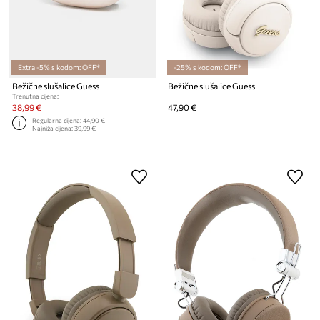
Extra -5% s kodom: OFF*
-25% s kodom: OFF*
Bežične slušalice Guess
Bežične slušalice Guess
Trenutna cijena:
38,99 €
47,90 €
Regularna cijena:
44,90 €
Najniža cijena:
39,99 €