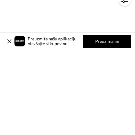
Preuzmite našu aplikaciju i
Preuzimanje
olakšajte si kupovinu!
Prijavite se na naš newsletter i
ostvarite
-20%
** na svoju prvu
kupnju.