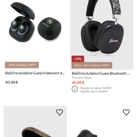
-21%
-15% s kodom: OFF*
Extra -5% s kodom: OFF*
Bežične slušalice Guess Iridescent 4G Printed Logo
Bežične slušalice Guess Bluetooth Gcube Metallic Script Logo
Trenutna cijena:
40,99 €
46,99 €
Regularna cijena:
59,99 €
Najniža cijena:
59,99 €