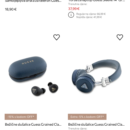
Samoljepljiva drška za telefon Guess Uchwyt Ring Stand
Trenutna cijena:
37,99 €
18,90 €
Regularna cijena:
66,99 €
Najniža cijena:
41,99 €
-15% s kodom: OFF*
Extra -5% s kodom: OFF*
Bežične slušalice Guess Grained Classic Logo
Bežične slušalice Guess Grained Classic Round Shape
Trenutna cijena: