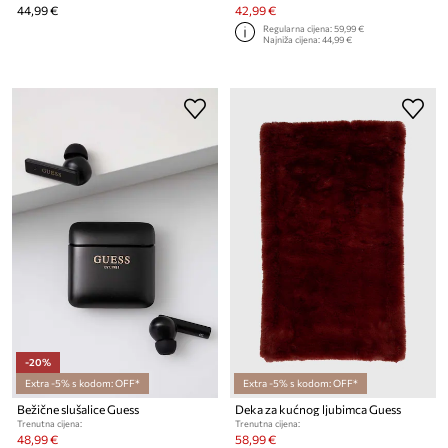
44,99 €
42,99 €
Regularna cijena:
59,99 €
Najniža cijena:
44,99 €
-20%
Extra -5% s kodom: OFF*
Extra -5% s kodom: OFF*
Bežične slušalice Guess
Deka za kućnog ljubimca Guess
Trenutna cijena:
Trenutna cijena:
48,99 €
58,99 €