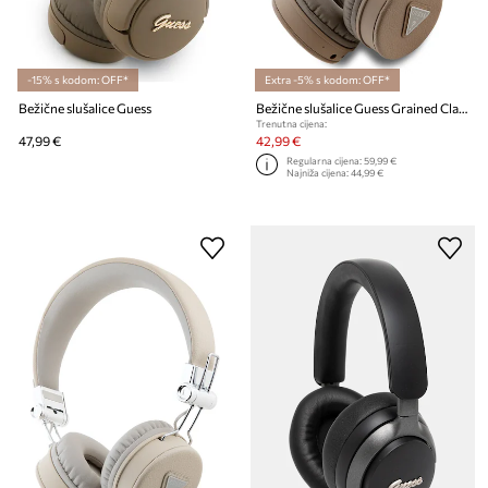
-15% s kodom: OFF*
Extra -5% s kodom: OFF*
Bežične slušalice Guess
Bežične slušalice Guess Grained Classic Round Shape
Trenutna cijena:
47,99 €
42,99 €
Regularna cijena:
59,99 €
Najniža cijena:
44,99 €