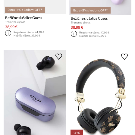
Extra -5% s kodom: OFF*
Extra -5% s kodom: OFF*
Bežične slušalice Guess
Bežične slušalice Guess
Trenutna cijena:
Trenutna cijena:
38,99 €
38,99 €
Regularna cijena:
44,90 €
Regularna cijena:
47,99 €
Najniža cijena:
39,99 €
Najniža cijena:
40,99 €
-21%