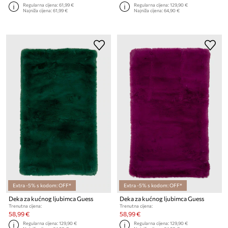
Regularna cijena:
61,99 €
Regularna cijena:
129,90 €
Najniža cijena:
61,99 €
Najniža cijena:
64,90 €
Extra -5% s kodom: OFF*
Extra -5% s kodom: OFF*
Deka za kućnog ljubimca Guess
Deka za kućnog ljubimca Guess
Trenutna cijena:
Trenutna cijena:
58,99 €
58,99 €
Regularna cijena:
129,90 €
Regularna cijena:
129,90 €