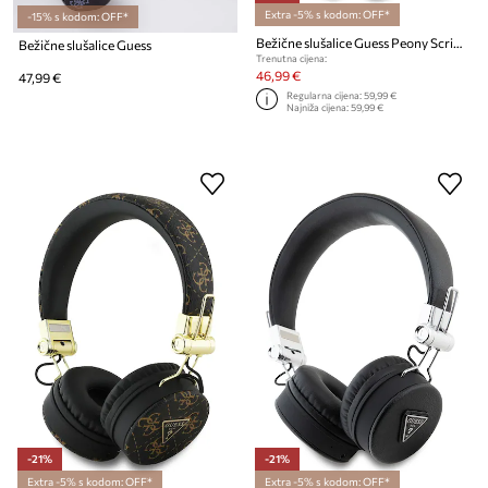
Extra -5% s kodom: OFF*
-15% s kodom: OFF*
Bežične slušalice Guess Peony Script Round Shape
Bežične slušalice Guess
Trenutna cijena:
46,99 €
47,99 €
Regularna cijena:
59,99 €
Najniža cijena:
59,99 €
-21%
-21%
Extra -5% s kodom: OFF*
Extra -5% s kodom: OFF*