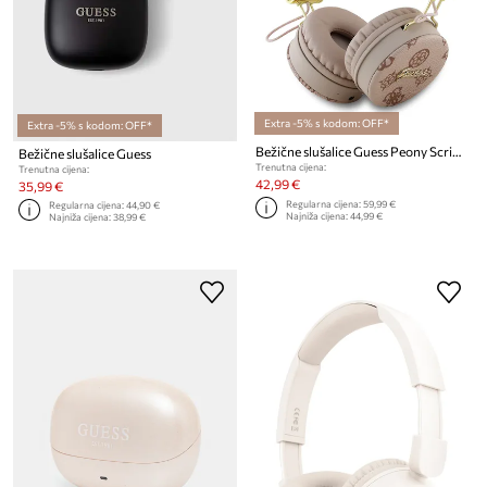
Extra -5% s kodom: OFF*
Extra -5% s kodom: OFF*
Bežične slušalice Guess Peony Script Round Shape
Bežične slušalice Guess
Trenutna cijena:
Trenutna cijena:
42,99 €
35,99 €
Regularna cijena:
59,99 €
Regularna cijena:
44,90 €
Najniža cijena:
44,99 €
Najniža cijena:
38,99 €