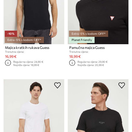
-10%
Extra -5% s kodom: OFF*
Extra -5% s kodom: OFF*
Planet Friendly
Majica kratkih rukava Guess
Pamučna majica Guess
Trenutna cijena:
Trenutna cijena:
16,99 €
18,99 €
Regularna cijena:
24,90 €
Regularna cijena:
29,90 €
Najniža cijena:
18,99 €
Najniža cijena:
20,99 €