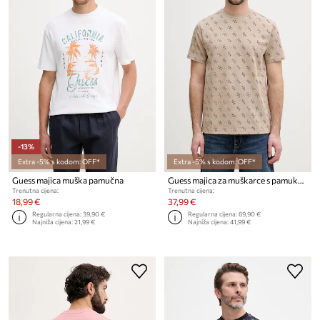
-13%
Extra -5% s kodom: OFF*
Extra -5% s kodom: OFF*
Guess majica muška pamučna
Guess majica za muškarce s pamukom
Trenutna cijena:
Trenutna cijena:
18,99 €
37,99 €
Regularna cijena:
39,90 €
Regularna cijena:
69,90 €
Najniža cijena:
21,99 €
Najniža cijena:
41,99 €