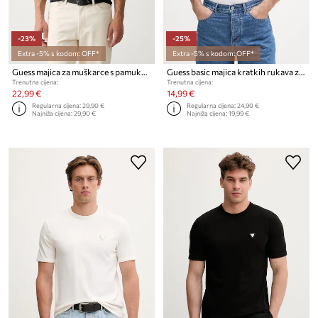
-23%
-25%
Extra -5% s kodom: OFF*
Extra -5% s kodom: OFF*
Guess majica za muškarce s pamukom
Guess basic majica kratkih rukava za muškarce s pamukom JOE
Trenutna cijena:
Trenutna cijena:
22,99 €
14,99 €
Regularna cijena:
29,90 €
Regularna cijena:
24,90 €
Najniža cijena:
29,90 €
Najniža cijena:
19,99 €