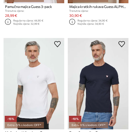
Pamučna majica Guess 3-pack
Majica kratkih rukava Guess ALPHY
Trenutna cijena:
Trenutna cijena:
28,99 €
30,90 €
Regularna cijena:
44,90 €
Regularna cijena:
34,90 €
Najniža cijena:
32,99 €
Najniža cijena:
34,90 €
-15%
-10%
Extra -5% s kodom: OFF*
Extra -5% s kodom: OFF*