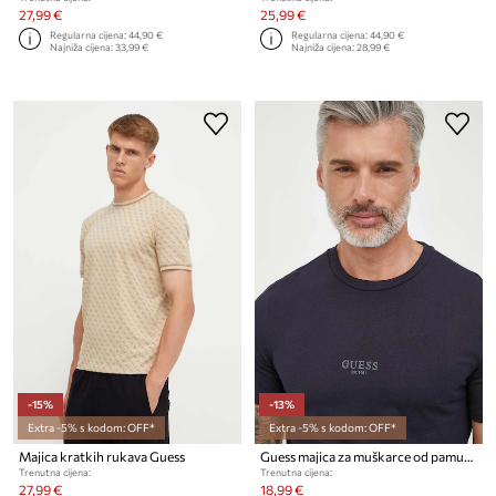
27,99 €
25,99 €
Regularna cijena:
44,90 €
Regularna cijena:
44,90 €
Najniža cijena:
33,99 €
Najniža cijena:
28,99 €
-15%
-13%
Extra -5% s kodom: OFF*
Extra -5% s kodom: OFF*
Majica kratkih rukava Guess
Guess majica za muškarce od pamuka AIDY
Trenutna cijena:
Trenutna cijena:
27,99 €
18,99 €