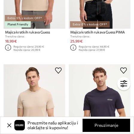
Extra -5% s kodom: OFF*
Planet Friendly
Extra -5% s kodom: OFF*
Majica kratkih rukava Guess
Majica kratkih rukava Guess PIMA
Trenutna cijena:
Trenutna cijena:
18,99 €
25,99 €
Regularna cijena:
29,90 €
Regularna cijena:
44,90 €
Najniža cijena:
20,99 €
Najniža cijena:
27,99 €
Preuzmite našu aplikaciju i
Preuzimanje
olakšajte si kupovinu!