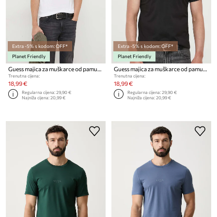
Extra -5% s kodom: OFF*
Extra -5% s kodom: OFF*
Planet Friendly
Planet Friendly
Guess majica za muškarce od pamuka AIDY
Guess majica za muškarce od pamuka AIDY
Trenutna cijena:
Trenutna cijena:
18,99 €
18,99 €
Regularna cijena:
29,90 €
Regularna cijena:
29,90 €
Najniža cijena:
20,99 €
Najniža cijena:
20,99 €