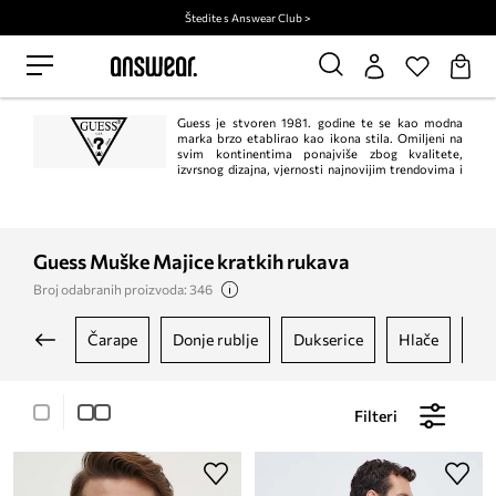
Štedite s Answear Club >
Guess je stvoren 1981. godine te se kao modna
marka brzo etablirao kao ikona stila. Omiljeni na
svim kontinentima ponajviše zbog kvalitete,
izvrsnog dizajna, vjernosti najnovijim trendovima i
nezaboravnih kampanja.
Guess Muške Majice kratkih rukava
Broj odabranih proizvoda: 346
čarape
donje rublje
dukserice
hlače
ja
Filteri