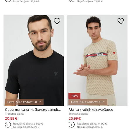
Najniža cijena:
32,99 €
Najniža cijena:
21,99 €
-15%
Extra -5% s kodom: OFF*
Extra -5% s kodom: OFF*
Guess majica za muškarce s pamukom HEDLEY
Majica kratkih rukava Guess
Trenutna cijena:
Trenutna cijena:
20,99 €
26,99 €
Regularna cijena:
34,90 €
Regularna cijena:
44,90 €
Najniža cijena:
22,99 €
Najniža cijena:
31,99 €