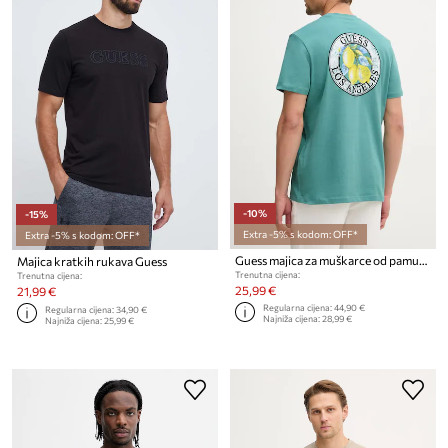
-10%
-15%
Extra -5% s kodom: OFF*
Extra -5% s kodom: OFF*
Guess majica za muškarce od pamuka
Majica kratkih rukava Guess
Trenutna cijena:
Trenutna cijena:
25,99 €
21,99 €
Regularna cijena:
44,90 €
Regularna cijena:
34,90 €
Najniža cijena:
28,99 €
Najniža cijena:
25,99 €