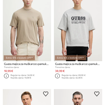
Extra -5% s kodom: OFF*
Extra -5% s kodom: OFF*
Guess majica za muškarce s pamukom
Guess majica za muškarce s pamukom
Trenutna cijena:
Trenutna cijena:
18,99 €
38,99 €
Regularna cijena:
34,90 €
Regularna cijena:
69,90 €
Najniža cijena:
19,99 €
Najniža cijena:
42,99 €