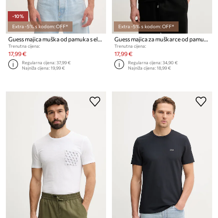
-10%
Extra -5% s kodom: OFF*
Extra -5% s kodom: OFF*
Guess majica muška od pamuka s elastanom JANNICK
Guess majica za muškarce od pamuka s elastanom JANNICK
Trenutna cijena:
Trenutna cijena:
17,99 €
17,99 €
Regularna cijena:
37,99 €
Regularna cijena:
34,90 €
Najniža cijena:
19,99 €
Najniža cijena:
18,99 €