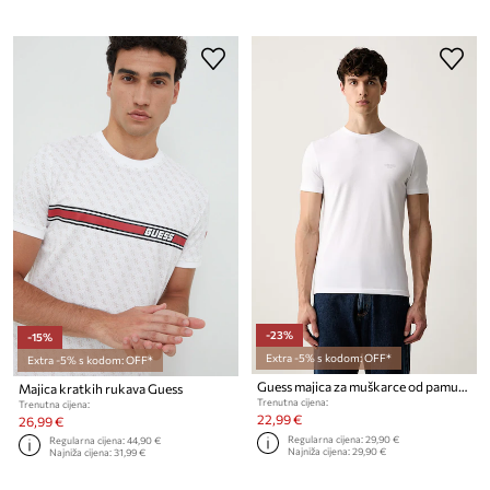
-23%
-15%
Extra -5% s kodom: OFF*
Extra -5% s kodom: OFF*
Guess majica za muškarce od pamuka s elastanom
Majica kratkih rukava Guess
Trenutna cijena:
Trenutna cijena:
22,99 €
26,99 €
Regularna cijena:
29,90 €
Regularna cijena:
44,90 €
Najniža cijena:
29,90 €
Najniža cijena:
31,99 €