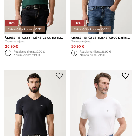
-10%
-10%
Extra -5% s kodom: OFF*
Extra -5% s kodom: OFF*
Guess majica za muškarce od pamuka AIDY
Guess majica za muškarce od pamuka AIDY
Trenutna cijena:
Trenutna cijena:
26,90 €
26,90 €
Regularna cijena:
29,90 €
Regularna cijena:
29,90 €
Najniža cijena:
29,90 €
Najniža cijena:
29,90 €