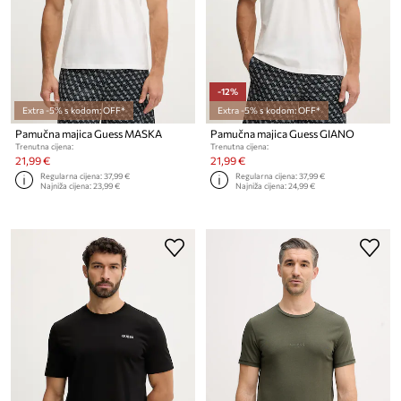
-12%
Extra -5% s kodom: OFF*
Extra -5% s kodom: OFF*
Pamučna majica Guess MASKA
Pamučna majica Guess GIANO
Trenutna cijena:
Trenutna cijena:
21,99 €
21,99 €
Regularna cijena:
37,99 €
Regularna cijena:
37,99 €
Najniža cijena:
23,99 €
Najniža cijena:
24,99 €