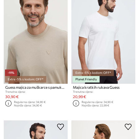
-11%
Extra -5% s kodom: OFF*
Extra -5% s kodom: OFF*
Planet Friendly
Guess majica za muškarce s pamukom HEDLEY
Majica kratkih rukava Guess
Trenutna cijena:
Trenutna cijena:
30,90 €
20,99 €
Regularna cijena:
34,90 €
Regularna cijena:
34,90 €
Najniža cijena:
34,90 €
Najniža cijena:
22,99 €