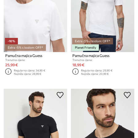
-10%
Extra -5% s kodom: OFF*
Extra -5% s kodom: OFF*
Planet Friendly
Pamučna majica Guess
Pamučna majica Guess
Trenutna cijena:
Trenutna cijena:
25,99 €
18,99 €
Regularna cijena:
34,90 €
Regularna cijena:
29,90 €
Najniža cijena:
28,99 €
Najniža cijena:
20,99 €