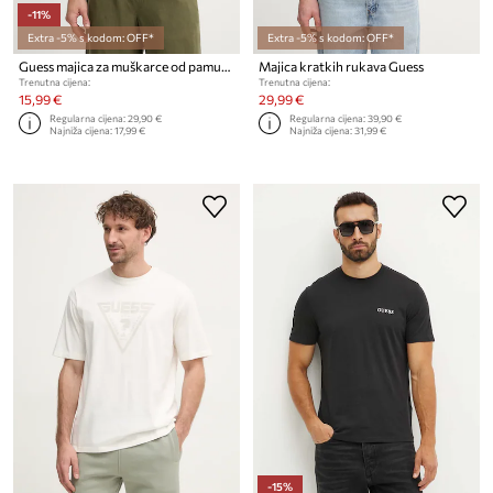
-11%
Extra -5% s kodom: OFF*
Extra -5% s kodom: OFF*
Guess majica za muškarce od pamuka
Majica kratkih rukava Guess
Trenutna cijena:
Trenutna cijena:
15,99 €
29,99 €
Regularna cijena:
29,90 €
Regularna cijena:
39,90 €
Najniža cijena:
17,99 €
Najniža cijena:
31,99 €
-15%