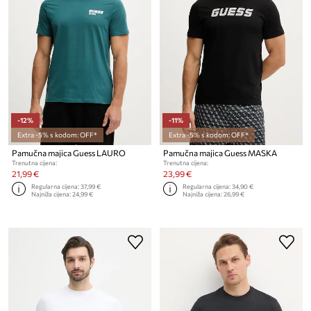
-12%
-11%
Extra -5% s kodom: OFF*
Extra -5% s kodom: OFF*
Pamučna majica Guess LAURO
Pamučna majica Guess MASKA
Trenutna cijena:
Trenutna cijena:
21,99 €
23,99 €
Regularna cijena:
37,99 €
Regularna cijena:
34,90 €
Najniža cijena:
24,99 €
Najniža cijena:
26,99 €