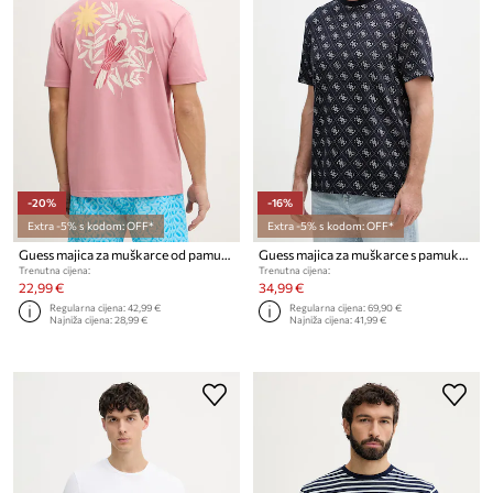
-20%
-16%
Extra -5% s kodom: OFF*
Extra -5% s kodom: OFF*
Guess majica za muškarce od pamuka
Guess majica za muškarce s pamukom
Trenutna cijena:
Trenutna cijena:
22,99 €
34,99 €
Regularna cijena:
42,99 €
Regularna cijena:
69,90 €
Najniža cijena:
28,99 €
Najniža cijena:
41,99 €