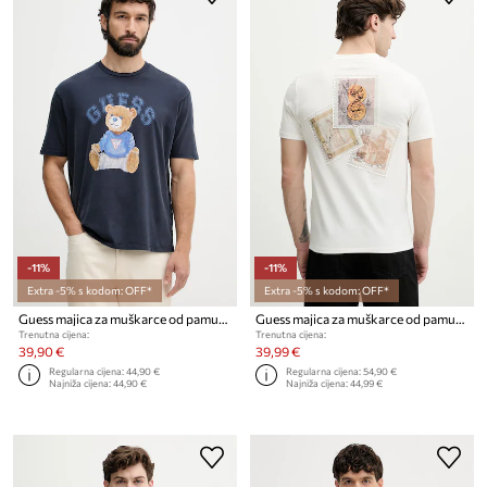
-11%
-11%
Extra -5% s kodom: OFF*
Extra -5% s kodom: OFF*
Guess majica za muškarce od pamuka
Guess majica za muškarce od pamuka
Trenutna cijena:
Trenutna cijena:
39,90 €
39,99 €
Regularna cijena:
44,90 €
Regularna cijena:
54,90 €
Najniža cijena:
44,90 €
Najniža cijena:
44,99 €