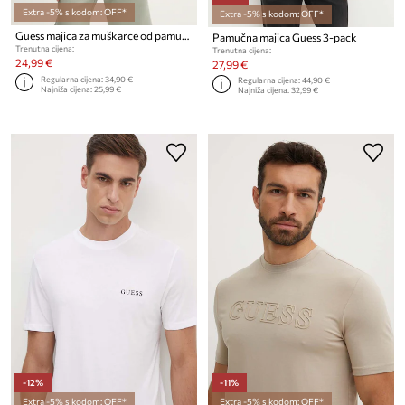
Extra -5% s kodom: OFF*
Extra -5% s kodom: OFF*
Guess majica za muškarce od pamuka AZHA
Pamučna majica Guess 3-pack
Trenutna cijena:
Trenutna cijena:
24,99 €
27,99 €
Regularna cijena:
34,90 €
Regularna cijena:
44,90 €
Najniža cijena:
25,99 €
Najniža cijena:
32,99 €
-12%
-11%
Extra -5% s kodom: OFF*
Extra -5% s kodom: OFF*