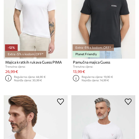
-12%
Extra -5% s kodom: OFF*
Extra -5% s kodom: OFF*
Planet Friendly
Majica kratkih rukava Guess PIMA
Pamučna majica Guess
Trenutna cijena:
Trenutna cijena:
26,99 €
13,99 €
Regularna cijena:
44,90 €
Regularna cijena:
19,90 €
Najniža cijena:
30,99 €
Najniža cijena:
14,99 €