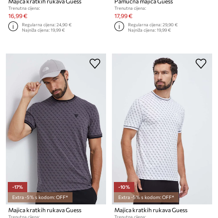
Majica kratkih rukava Guess
Pamučna majica Guess
Trenutna cijena:
Trenutna cijena:
16,99 €
17,99 €
Regularna cijena:
24,90 €
Regularna cijena:
29,90 €
Najniža cijena:
19,99 €
Najniža cijena:
19,99 €
-17%
-10%
Extra -5% s kodom: OFF*
Extra -5% s kodom: OFF*
Majica kratkih rukava Guess
Majica kratkih rukava Guess
Trenutna cijena:
Trenutna cijena: