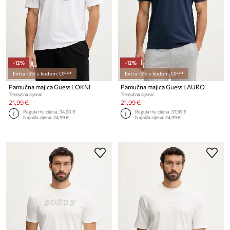
-12%
-12%
Extra -5% s kodom: OFF*
Extra -5% s kodom: OFF*
Pamučna majica Guess LOKNI
Pamučna majica Guess LAURO
Trenutna cijena:
Trenutna cijena:
21,99 €
21,99 €
Regularna cijena:
34,90 €
Regularna cijena:
37,99 €
Najniža cijena:
24,99 €
Najniža cijena:
24,99 €