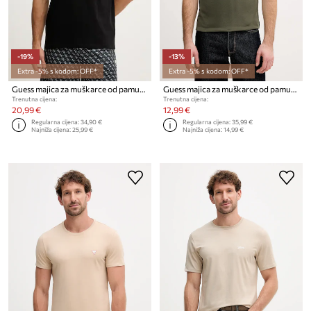
-19%
-13%
Extra -5% s kodom: OFF*
Extra -5% s kodom: OFF*
Guess majica za muškarce od pamuka MARZIO
Guess majica za muškarce od pamuka AIDY
Trenutna cijena:
Trenutna cijena:
20,99 €
12,99 €
Regularna cijena:
34,90 €
Regularna cijena:
35,99 €
Najniža cijena:
25,99 €
Najniža cijena:
14,99 €