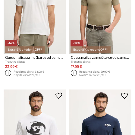
-14%
-14%
Extra -5% s kodom: OFF*
Extra -5% s kodom: OFF*
Guess majica za muškarce od pamuka AMBROGIO
Guess majica za muškarce od pamuka AIDY
Trenutna cijena:
Trenutna cijena:
22,99 €
17,99 €
Regularna cijena:
34,90 €
Regularna cijena:
29,90 €
Najniža cijena:
26,99 €
Najniža cijena:
20,99 €