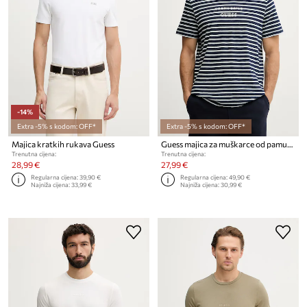
-14%
Extra -5% s kodom: OFF*
Extra -5% s kodom: OFF*
Majica kratkih rukava Guess
Guess majica za muškarce od pamuka x North Sails
Trenutna cijena:
Trenutna cijena:
28,99 €
27,99 €
Regularna cijena:
39,90 €
Regularna cijena:
49,90 €
Najniža cijena:
33,99 €
Najniža cijena:
30,99 €