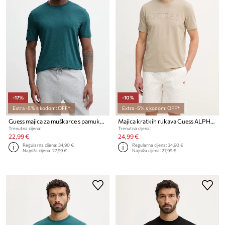
-17%
-10%
Extra -5% s kodom: OFF*
Extra -5% s kodom: OFF*
Guess majica za muškarce s pamukom HEDLEY
Majica kratkih rukava Guess ALPHY
Trenutna cijena:
Trenutna cijena:
22,99 €
24,99 €
Regularna cijena:
34,90 €
Regularna cijena:
34,90 €
Najniža cijena:
27,99 €
Najniža cijena:
27,99 €