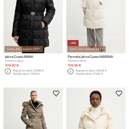
-11%
Extra -5% s kodom: OFF*
Extra -5% s kodom: OFF*
Jakna Guess IMMA
Pernata jakna Guess MARINA
Trenutna cijena:
Trenutna cijena:
109,90 €
159,90 €
Regularna cijena:
239,90 €
Regularna cijena:
359,90 €
Najniža cijena:
119,90 €
Najniža cijena:
179,90 €