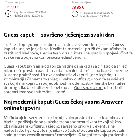
Trenutna cijena:
Trenutna cijena:
119,90 €
79,95 €
Regularna cijena:
219,90 €
Regularna cijena:
159,90 €
Najniža cijena:
129,90 €
Najniža cijena:
159,90 €
Guess kaputi – savršeno rješenje za svaki dan
Tražite li topli gornji sloj odjeće za nadolazeće zimske mjesece? Guess
kaputi su najbolje rješenje. Kvalitetni materijali pružit će vam učinkovitu
zaštitu od hladnoće, a jedinstveni dizajn, izrezi i neupadljivi spojevi učinit će
svaku vašu odjevnu kombinaciju jedinstvenom.
Guess kaput savršen je odabir za hladne dane kada se čini kao da snijeg
nikad neće prestati padati, a vjetar nemilosrdno šiba po licu. Osim svoje
izuzetne praktičnosti i funkcionalnosti ovi kaputi lijepo izgledaju u
kombinaciji s čizmama za snijeg. Ovakav outfit sigurnom će se svidjeti
svakoj dami koja voli spoj udobnosti, modernosti, vrhunske kvalitete i
dobrog stila. Uskladite svoj novi kaput s
Guess ruksakom
u istoj boji i
spremni i zadovoljni kročite ulicom!
Najmoderniji kaputi Guess čekaj vas na Answear
online trgovini
Među brojnim svevremenskim odjevnim predmetima prikladnima za
hladnija godišnja doba svakako treba spomenuti kapute koji nježno
obavijaju žensku figuru, a ujedno savršeno prikrivaju eventualne
nedostatke figure. Zato nije nikakvo čudo što su ženski kaputi postali
stalni postav ženskih ormara širom svijeta. Obogatite svoju garderobu i