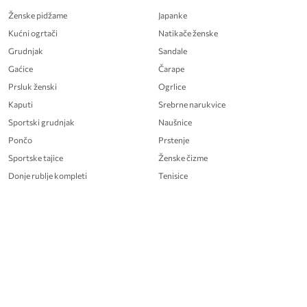
Ženske pidžame
Japanke
Kućni ogrtači
Natikače ženske
Grudnjak
Sandale
Gaćice
Čarape
Prsluk ženski
Ogrlice
Kaputi
Srebrne narukvice
Sportski grudnjak
Naušnice
Pončo
Prstenje
Sportske tajice
Ženske čizme
Donje rublje kompleti
Tenisice