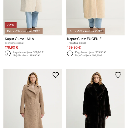
-10%
Extra -5% s kodom: OFF*
Extra -5% s kodom: OFF*
Kaput Guess LAILA
Kaput Guess EUGENIE
Trenutna cijena:
Trenutna cijena:
179,90 €
189,90 €
Regularna cijena:
359,90 €
Regularna cijena:
359,90 €
Najniža cijena:
199,90 €
Najniža cijena:
199,90 €