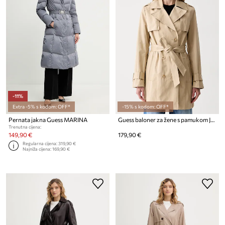
-11%
Extra -5% s kodom: OFF*
-15% s kodom: OFF*
Pernata jakna Guess MARINA
Guess baloner za žene s pamukom JULIANE
Trenutna cijena:
149,90 €
179,90 €
Regularna cijena:
319,90 €
Najniža cijena:
169,90 €