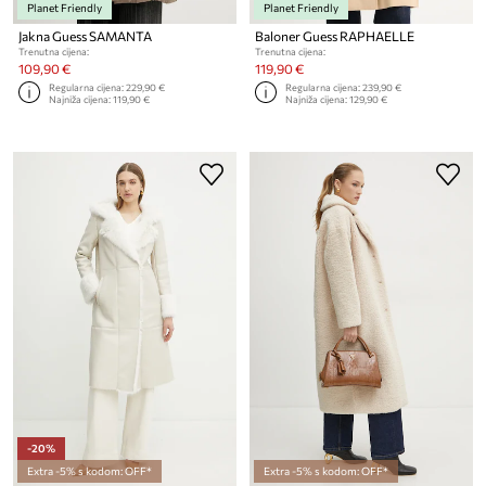
Planet Friendly
Planet Friendly
Jakna Guess SAMANTA
Baloner Guess RAPHAELLE
Trenutna cijena:
Trenutna cijena:
109,90 €
119,90 €
Regularna cijena:
229,90 €
Regularna cijena:
239,90 €
Najniža cijena:
119,90 €
Najniža cijena:
129,90 €
-20%
Extra -5% s kodom: OFF*
Extra -5% s kodom: OFF*