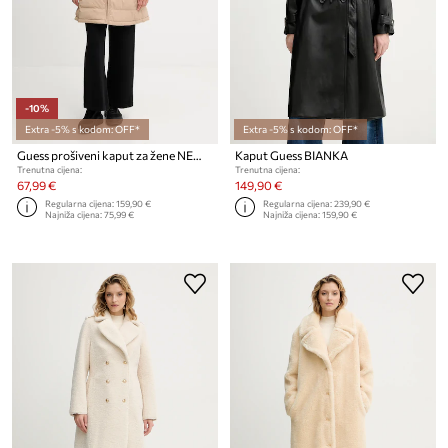
-10%
Extra -5% s kodom: OFF*
Extra -5% s kodom: OFF*
Guess prošiveni kaput za žene NEW ALETA
Kaput Guess BIANKA
Trenutna cijena:
Trenutna cijena:
67,99 €
149,90 €
Regularna cijena:
159,90 €
Regularna cijena:
239,90 €
Najniža cijena:
75,99 €
Najniža cijena:
159,90 €