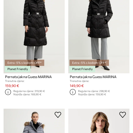
Extra -5% s kodom: OFF*
Extra -5% s kodom: OFF*
Planet Friendly
Planet Friendly
Pernata jakna Guess MARINA
Pernata jakna Guess MARINA
Trenutna cijena:
Trenutna cijena:
159,90 €
149,90 €
Regularna cijena:
319,90 €
Regularna cijena:
298,90 €
Najniža cijena:
169,90 €
Najniža cijena:
159,90 €