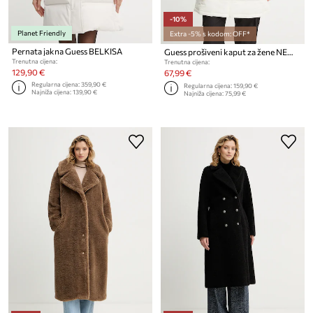
-10%
Planet Friendly
Extra -5% s kodom: OFF*
Pernata jakna Guess BELKISA
Guess prošiveni kaput za žene NEW ALETA
Trenutna cijena:
Trenutna cijena:
129,90 €
67,99 €
Regularna cijena:
359,90 €
Regularna cijena:
159,90 €
Najniža cijena:
139,90 €
Najniža cijena:
75,99 €