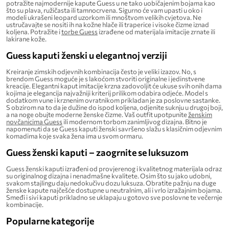
potražite najmodernije kapute Guess u ne tako uobičajenim bojama kao
što su plava, ružičasta ili tamnocrvena. Sigurno će vam upasti u oko i
modeli ukrašeni leopard uzorkom ili mnoštvom velikih cvjetova. Ne
ustručavajte se nositi ih na kožne hlače ili traperice i visoke čizme iznad
koljena. Potražite i
torbe Guess
izrađene od materijala imitacije zrnate ili
lakirane kože.
Guess kaputi ženski u elegantnoj verziji
Kreiranje zimskih odjevnih kombinacija često je veliki izazov. No, s
brendom Guess moguće je s lakoćom stvoriti originalne i jedinstvene
kreacije. Elegantni kaput imitacije krzna zadovoljit će ukuse svih onih dama
kojima je elegancija najvažniji kriterij prilikom odabira odjeće. Model s
dodatkom vune i krznenim ovratnikom prikladan je za poslovne sastanke.
S obzirom na to da je dužine do ispod koljena, odjenite suknju u drugoj boji,
a na noge obujte moderne ženske čizme. Vaš outfit upotpunite
ženskim
novčanicima Guess
ili modernom torbom zanimljivog dizajna. Bitno je
napomenuti da se Guess kaputi ženski savršeno slažu s klasičnim odjevnim
komadima koje svaka žena ima u svom ormaru.
Guess ženski kaputi – zaogrnite se luksuzom
Guess ženski kaputi izrađeni od provjerenog i kvalitetnog materijala odraz
su originalnog dizajna i nenadmašne kvalitete. Osim što su jako udobni,
svakom stajlingu daju nedokučivu dozu luksuza. Obratite pažnju na duge
ženske kapute najčešće dostupne u neutralnim, ali i vrlo izražajnim bojama.
Smeđi i sivi kaputi prikladno se uklapaju u gotovo sve poslovne te večernje
kombinacije.
Popularne kategorije