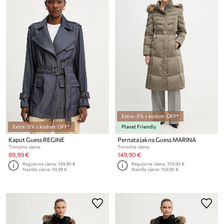
Extra -5% s kodom: OFF*
Extra -5% s kodom: OFF*
Planet Friendly
Kaput Guess REGINE
Pernata jakna Guess MARINA
Trenutna cijena:
Trenutna cijena:
89,99 €
149,90 €
Regularna cijena:
149,90 €
Regularna cijena:
319,90 €
Najniža cijena:
93,99 €
Najniža cijena:
159,90 €