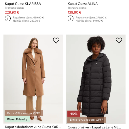
Kaput Guess KLARISSA
Kaput Guess ALINA
Trenutna cijena:
Trenutna cijena:
229,90 €
139,90 €
Regularna cijena:
659,90 €
Regularna cijena:
279,90 €
Najniža cijena:
289,90 €
Najniža cijena:
149,90 €
Extra -5% s kodom: OFF*
-50%
Planet Friendly
Extra -5% s kodom: OFF*
Kaput s dodatkom vune Guess KAROLE
Guess prošiveni kaput za žene NEW ALETA