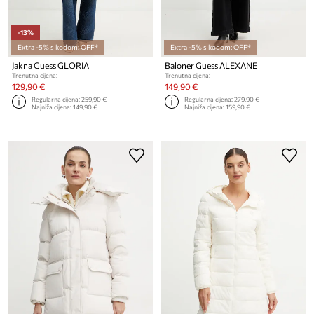
-13%
Extra -5% s kodom: OFF*
Extra -5% s kodom: OFF*
Jakna Guess GLORIA
Baloner Guess ALEXANE
Trenutna cijena:
Trenutna cijena:
129,90 €
149,90 €
Regularna cijena:
259,90 €
Regularna cijena:
279,90 €
Najniža cijena:
149,90 €
Najniža cijena:
159,90 €