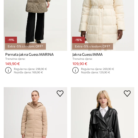
-11%
-15%
Extra -5% s kodom: OFF*
Extra -5% s kodom: OFF*
Pernata jakna Guess MARINA
Jakna Guess IMMA
Trenutna cijena:
Trenutna cijena:
149,90 €
109,90 €
Regularna cijena:
298,90 €
Regularna cijena:
269,90 €
Najniža cijena:
169,90 €
Najniža cijena:
129,90 €