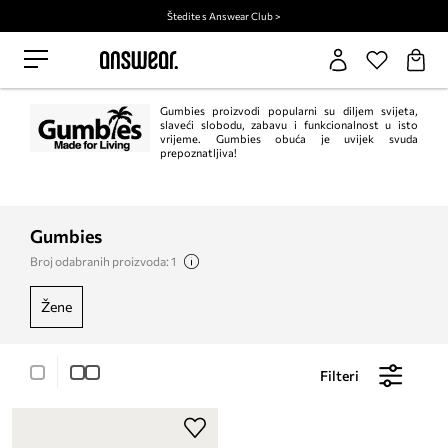
Štedite s Answear Club >
Gumbies proizvodi popularni su diljem svijeta,
slaveći slobodu, zabavu i funkcionalnost u isto
vrijeme. Gumbies obuća je uvijek svuda
prepoznatljiva!
Gumbies
Broj odabranih proizvoda: 1
žene
Filteri