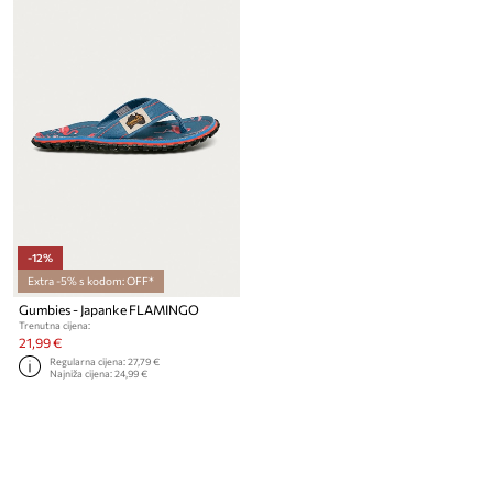
-12%
Extra -5% s kodom: OFF*
Gumbies - Japanke FLAMINGO
Trenutna cijena:
21,99 €
Regularna cijena:
27,79 €
Najniža cijena:
24,99 €