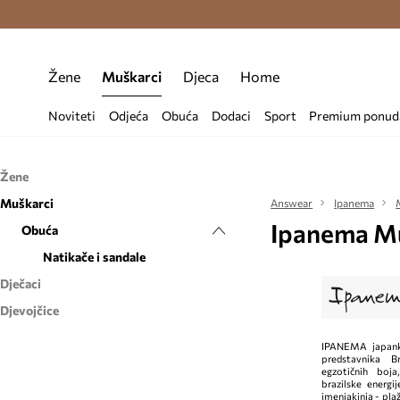
Premium Fashion Benefits >
Besplatna d
Žene
Muškarci
Djeca
Home
Noviteti
Odjeća
Obuća
Dodaci
Sport
Premium ponud
Žene
Muškarci
Obuća
Answear
Ipanema
Ipanema Mu
Obuća
Natikače i sandale
Natikače i sandale
Dječaci
Djevojčice
Obuća
Obuća
Natikače i sandale
IPANEMA japank
predstavnika B
Balerinke
egzotičnih boja
brazilske energi
Natikače i sandale
imenjakinja - pla