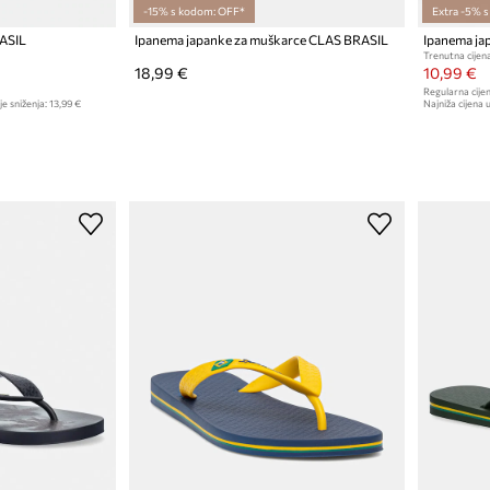
-15% s kodom: OFF*
Extra -5% 
ASIL
Ipanema japanke za muškarce CLAS BRASIL
Ipanema ja
Trenutna cijena
18,99 €
10,99 €
Regularna cijen
je sniženja:
13,99 €
Najniža cijena u