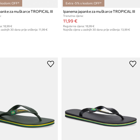
s kodom: OFF*
Extra -5% s kodom: OFF*
panke za muškarce TROPICAL III
Ipanema japanke za muškarce TROPICAL III
:
Trenutna cijena:
11,99 €
a:
18,99 €
Regularna cijena:
18,99 €
 zadnjih 30 dana prije sniženja:
11,99 €
Najniža cijena u zadnjih 30 dana prije sniženja:
13,99 €