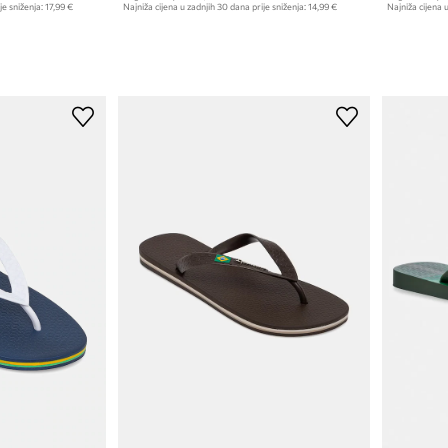
je sniženja:
17,99 €
Najniža cijena u zadnjih 30 dana prije sniženja:
14,99 €
Najniža cijena u