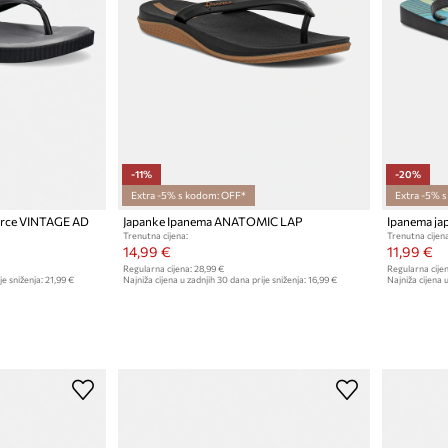
-11%
-20%
Extra -5% s kodom: OFF*
Extra -5% 
arce VINTAGE AD
Japanke Ipanema ANATOMIC LAP
Ipanema ja
Trenutna cijena:
Trenutna cijena
14,99 €
11,99 €
Regularna cijena:
28,99 €
Regularna cijen
je sniženja:
21,99 €
Najniža cijena u zadnjih 30 dana prije sniženja:
16,99 €
Najniža cijena u