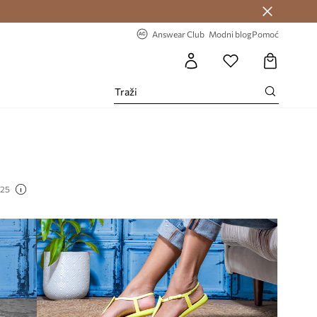
Answear Club >
-20% na prvu narudžbu >
Answear Club
Modni blog
Pomoć
 25