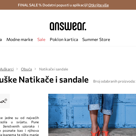
ostava i povrat (od 70€) >
FINAL SALE % Dodatni popusti u aplikaciji!
Dostava u roku 48 sati >
Otkrijte više
Štedite s 
a
Modne marke
Sale
Poklon kartica
Summer Store
Muškarci
Obuća
Natikače i sandale
ške Natikače i sandale
Broj odabranih proizvoda:
e jedne su od najvećih
razila u svijetu. Pune
, ženstvenih uzoraka i
je poznate kao i njihova
ža Ipanema te ništa manje