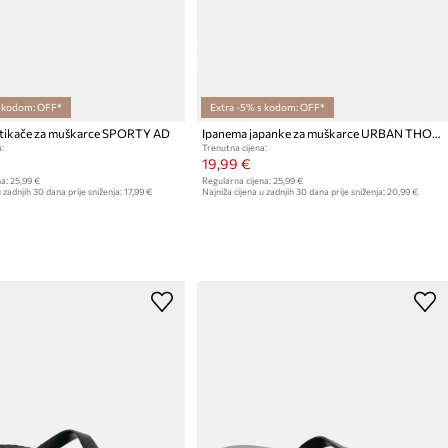
s kodom: OFF*
Extra -5% s kodom: OFF*
tikače za muškarce SPORTY AD
Ipanema japanke za muškarce URBAN THONG
:
Trenutna cijena:
19,99 €
a:
25,99 €
Regularna cijena:
25,99 €
 zadnjih 30 dana prije sniženja:
17,99 €
Najniža cijena u zadnjih 30 dana prije sniženja:
20,99 €