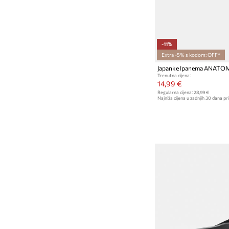
-11%
Extra -5% s kodom: OFF*
Japanke Ipanema ANATO
Trenutna cijena:
14,99 €
Regularna cijena:
28,99 €
Najniža cijena u zadnjih 30 dana pri