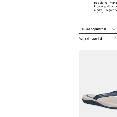
popularna mane
koja je godinama
marke. Elegant
nekoliko sezona
diljem svijeta.
Od popularnih
Vanjski materijal