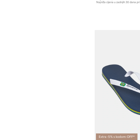
Najniža cijena u zadnjih 30 dana pri
Extra -5% s kodom: OFF*