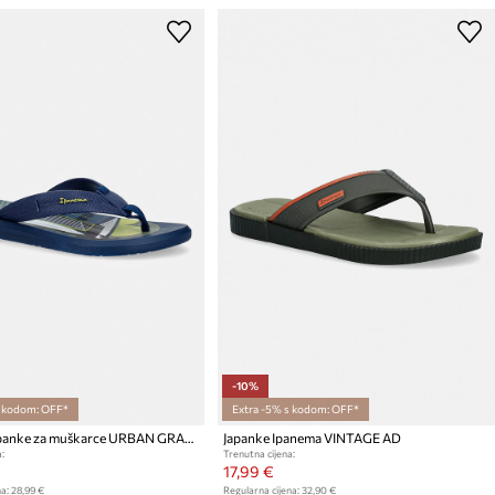
-10%
s kodom: OFF*
Extra -5% s kodom: OFF*
Ipanema japanke za muškarce URBAN GRAPHI
Japanke Ipanema VINTAGE AD
:
Trenutna cijena:
17,99 €
a:
28,99 €
Regularna cijena:
32,90 €