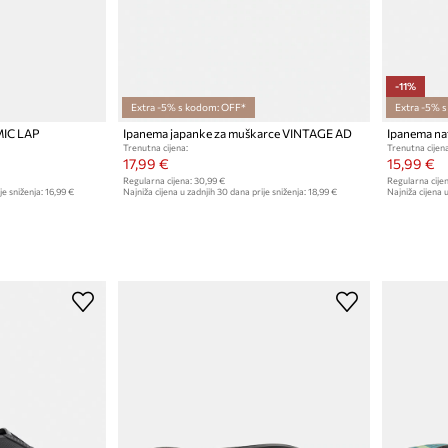
-11%
Extra -5% s kodom: OFF*
Extra -5% 
MIC LAP
Ipanema japanke za muškarce VINTAGE AD
Ipanema na
Trenutna cijena:
Trenutna cijena
17,99 €
15,99 €
Regularna cijena:
30,99 €
Regularna cijen
je sniženja:
16,99 €
Najniža cijena u zadnjih 30 dana prije sniženja:
18,99 €
Najniža cijena u