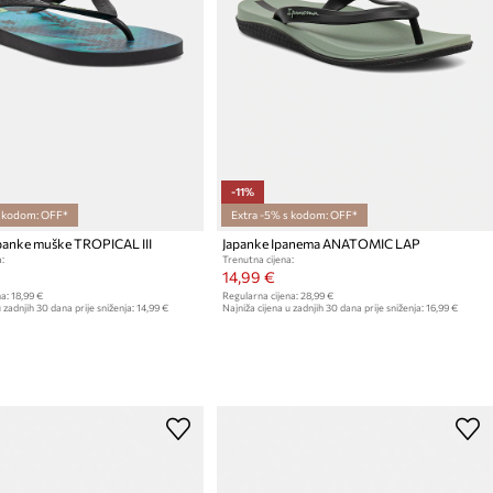
-11%
s kodom: OFF*
Extra -5% s kodom: OFF*
panke muške TROPICAL III
Japanke Ipanema ANATOMIC LAP
:
Trenutna cijena:
14,99 €
a:
18,99 €
Regularna cijena:
28,99 €
 zadnjih 30 dana prije sniženja:
14,99 €
Najniža cijena u zadnjih 30 dana prije sniženja:
16,99 €