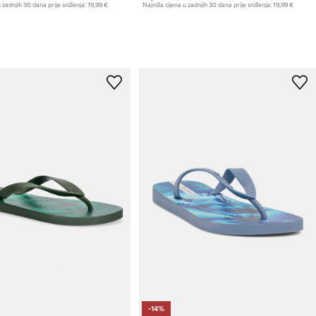
 zadnjih 30 dana prije sniženja:
19,99 €
Najniža cijena u zadnjih 30 dana prije sniženja:
19,99 €
-14%