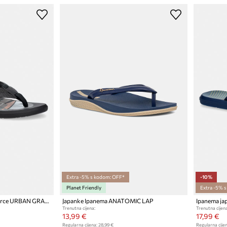
Extra -5% s kodom: OFF*
-10%
Planet Friendly
Extra -5% 
Ipanema japanke za muškarce URBAN GRAPHI
Japanke Ipanema ANATOMIC LAP
Trenutna cijena:
Trenutna cijena
13,99 €
17,99 €
Regularna cijena:
28,99 €
Regularna cijen