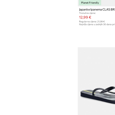
Planet Friendly
Japanke Ipanema CLAS BR
Trenutna cijena:
12,99 €
Regularna cijena:
21,99 €
Najniža cijena u zadnjih 30 dana pri