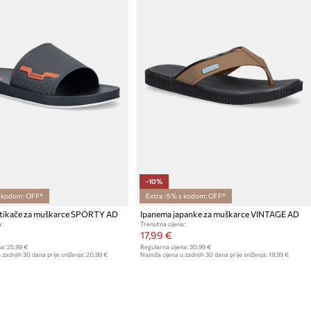
-10%
s kodom: OFF*
Extra -5% s kodom: OFF*
tikače za muškarce SPORTY AD
Ipanema japanke za muškarce VINTAGE AD
:
Trenutna cijena:
17,99 €
a:
25,99 €
Regularna cijena:
30,99 €
 zadnjih 30 dana prije sniženja:
20,99 €
Najniža cijena u zadnjih 30 dana prije sniženja:
19,99 €