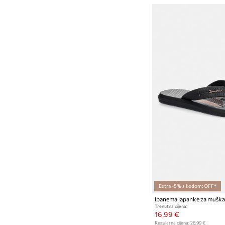
Extra -5% s kodom: OFF*
Trenutna cijena:
16,99 €
Regularna cijena:
28,99 €