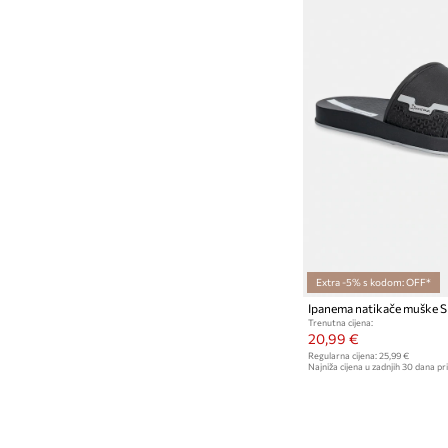
Extra -5% s kodom: OFF*
Ipanema natikače muške
Trenutna cijena:
20,99 €
Regularna cijena:
25,99 €
Najniža cijena u zadnjih 30 dana pri