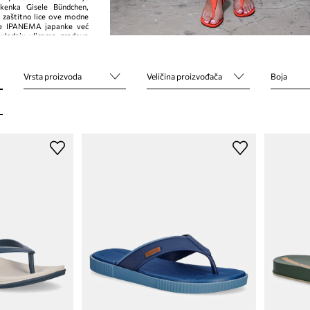
kenka Gisele Bündchen,
 zaštitno lice ove modne
ne IPANEMA japanke već
 vladaju ulicama gradova
Vrsta proizvoda
Veličina proizvođača
Boja