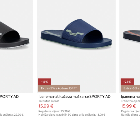
-15%
-23%
Extra -5% s kodom: OFF*
Extra -5% 
 SPORTY AD
Ipanema natikače za muškarce SPORTY AD
Ipanema na
Trenutna cijena:
Trenutna cijena
15,99 €
15,99 €
Regularna cijena:
25,99 €
Regularna cijen
je sniženja:
22,99 €
Najniža cijena u zadnjih 30 dana prije sniženja:
18,99 €
Najniža cijena u