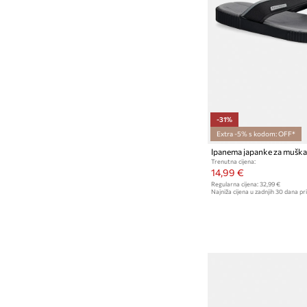
-31%
Extra -5% s kodom: OFF*
Ipanema japanke za mušk
Trenutna cijena:
14,99 €
Regularna cijena:
32,99 €
Najniža cijena u zadnjih 30 dana pri