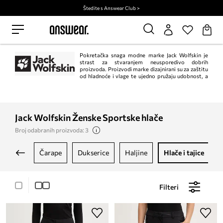
Štedite s Answear Club >
Pokretačka snaga modne marke Jack Wolfskin je
strast za stvaranjem neusporedivo dobrih
proizvoda. Proizvodi marke dizajnirani su za zaštitu
od hladnoće i vlage te ujedno pružaju udobnost, a
sve to trebaju postizati pouzdano kroz dugi niz godina. Marka poštuje
raznolikost prirode, stoga aktivno podupire njezinu zaštitu.
Jack Wolfskin Ženske Sportske hlače
Broj odabranih proizvoda: 3
čarape
dukserice
haljine
hlače i tajice
Filteri