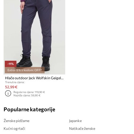
-11%
Extra -5% s kodom: OFF*
Hlače outdoor Jack Wolfskin Geigelstein
Trenutna cijena:
52,99 €
Regularna cijena:
119,90 €
Najniža cijena:
59,90 €
Popularne kategorije
Ženske pidžame
Japanke
Kućni ogrtači
Natikače ženske