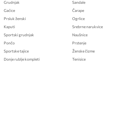
Grudnjak
Sandale
Gaćice
Čarape
Prsluk ženski
Ogrlice
Kaputi
Srebrne narukvice
Sportski grudnjak
Naušnice
Pončo
Prstenje
Sportske tajice
Ženske čizme
Donje rublje kompleti
Tenisice