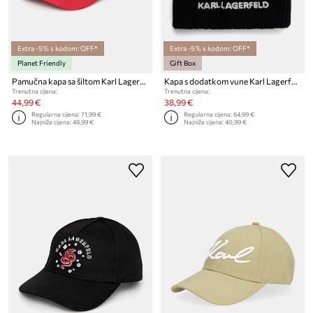
Extra -5% s kodom: OFF*
Extra -5% s kodom: OFF*
Planet Friendly
Gift Box
Pamučna kapa sa šiltom Karl Lagerfeld
Kapa s dodatkom vune Karl Lagerfeld
Trenutna cijena:
Trenutna cijena:
44,99 €
38,99 €
Regularna cijena:
71,99 €
Regularna cijena:
64,99 €
Najniža cijena:
48,99 €
Najniža cijena:
40,99 €