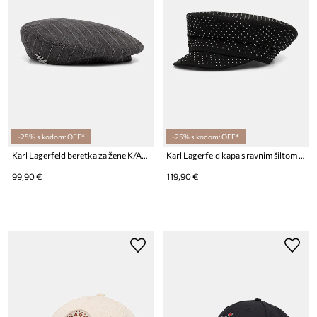
-25% s kodom: OFF*
-25% s kodom: OFF*
Karl Lagerfeld beretka za žene K/AUTOGRAPH
Karl Lagerfeld kapa s ravnim šiltom za žene vunena K/AUTOGRAPH
99,90 €
119,90 €