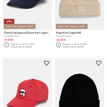
-20%
Extra -5% s kodom: OFF*
Extra -5% s kodom: OFF*
Pamučna kapa sa šiltom Karl Lagerfeld K/AUTOGRAPH
Kapa Karl Lagerfeld
Trenutna cijena:
Trenutna cijena:
31,99 €
44,99 €
Regularna cijena:
71,99 €
Regularna cijena:
73,99 €
Najniža cijena:
39,99 €
Najniža cijena:
46,99 €