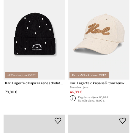
-25% s kodom: OFF*
Extra -5% s kodom: OFF*
Karl Lagerfeld kapa za žene s dodatkom vune K/RSG
Karl Lagerfeld kapa sa šiltom ženska pamučna K/SIGNATURE
Trenutna cijena:
79,90 €
46,99 €
Regularna cijena:
80,99 €
Najniža cijena:
48,99 €