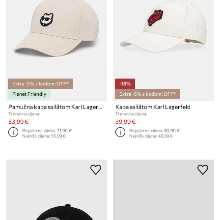
Extra -5% s kodom: OFF*
-18%
Planet Friendly
Extra -5% s kodom: OFF*
Pamučna kapa sa šiltom Karl Lagerfeld
Kapa sa šiltom Karl Lagerfeld
Trenutna cijena:
Trenutna cijena:
53,99 €
39,99 €
Regularna cijena:
71,90 €
Regularna cijena:
80,90 €
Najniža cijena:
55,99 €
Najniža cijena:
48,99 €