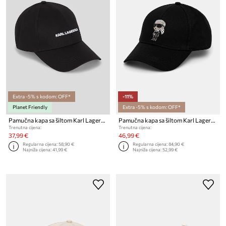
Extra -5% s kodom: OFF*
-11%
Planet Friendly
Extra -5% s kodom: OFF*
Pamučna kapa sa šiltom Karl Lagerfeld IKON
Pamučna kapa sa šiltom Karl Lagerfeld
Trenutna cijena:
Trenutna cijena:
37,99 €
46,99 €
Regularna cijena:
58,90 €
Regularna cijena:
84,90 €
Najniža cijena:
41,99 €
Najniža cijena:
52,99 €