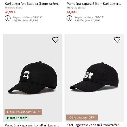
Karl Lagerfeld kapa sa šiltom za žene pamučna K/SIGNATURE
Pamučna kapa sa šiltom Karl Lagerfeld IKON
Trenutna cijena:
Trenutna cijena:
41,99 €
41,99 €
Regularna cijena:
68,90 €
Regularna cijena:
68,90 €
Najniža cijena:
46,99 €
Najniža cijena:
46,99 €
Extra -5% s kodom: OFF*
-25% s kodom: OFF*
Planet Friendly
Karl Lagerfeld kapa sa šiltom za žene pamučna IKON
Pamučna kapa sa šiltom Karl Lagerfeld