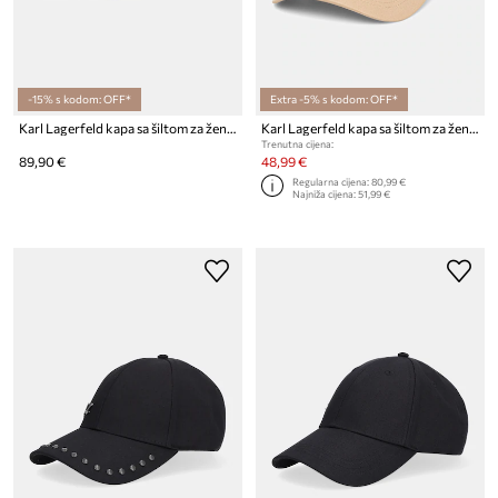
-15% s kodom: OFF*
Extra -5% s kodom: OFF*
Karl Lagerfeld kapa sa šiltom za žene pamučna K/SIGNATURE
Karl Lagerfeld kapa sa šiltom za žene pamučna K/AUTOGRAPH
Trenutna cijena:
89,90 €
48,99 €
Regularna cijena:
80,99 €
Najniža cijena:
51,99 €