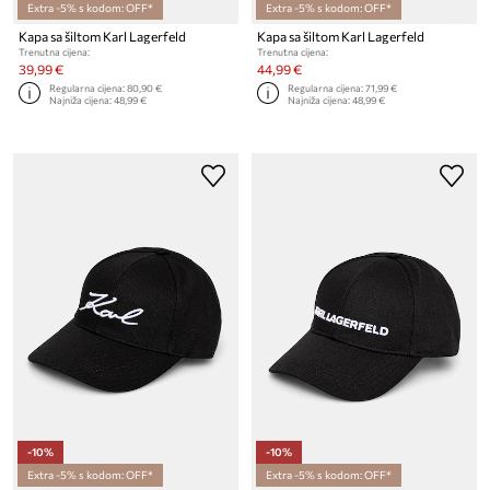
Extra -5% s kodom: OFF*
Extra -5% s kodom: OFF*
Kapa sa šiltom Karl Lagerfeld
Kapa sa šiltom Karl Lagerfeld
Trenutna cijena:
Trenutna cijena:
39,99 €
44,99 €
Regularna cijena:
80,90 €
Regularna cijena:
71,99 €
Najniža cijena:
48,99 €
Najniža cijena:
48,99 €
-10%
-10%
Extra -5% s kodom: OFF*
Extra -5% s kodom: OFF*