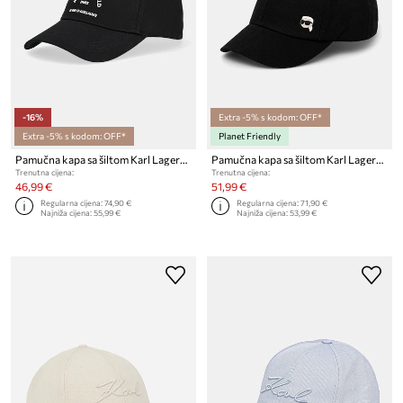
-16%
Extra -5% s kodom: OFF*
Extra -5% s kodom: OFF*
Planet Friendly
Pamučna kapa sa šiltom Karl Lagerfeld K/SKUARE
Pamučna kapa sa šiltom Karl Lagerfeld
Trenutna cijena:
Trenutna cijena:
46,99 €
51,99 €
Regularna cijena:
74,90 €
Regularna cijena:
71,90 €
Najniža cijena:
55,99 €
Najniža cijena:
53,99 €