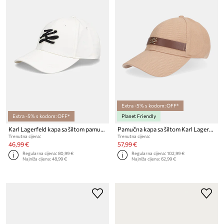
Extra -5% s kodom: OFF*
Extra -5% s kodom: OFF*
Planet Friendly
Karl Lagerfeld kapa sa šiltom pamučna za žene K/AUTOGRAPH
Pamučna kapa sa šiltom Karl Lagerfeld K/AUTOGRAPH
Trenutna cijena:
Trenutna cijena:
46,99 €
57,99 €
Regularna cijena:
80,99 €
Regularna cijena:
102,99 €
Najniža cijena:
48,99 €
Najniža cijena:
62,99 €