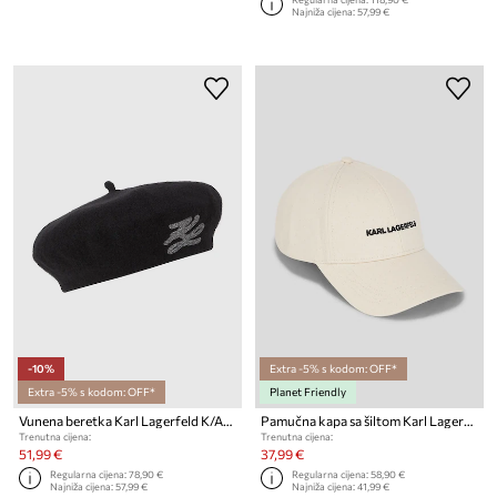
Najniža cijena:
57,99 €
-10%
Extra -5% s kodom: OFF*
Extra -5% s kodom: OFF*
Planet Friendly
Vunena beretka Karl Lagerfeld K/AUTOGRAPH
Pamučna kapa sa šiltom Karl Lagerfeld K/RSG
Trenutna cijena:
Trenutna cijena:
51,99 €
37,99 €
Regularna cijena:
78,90 €
Regularna cijena:
58,90 €
Najniža cijena:
57,99 €
Najniža cijena:
41,99 €