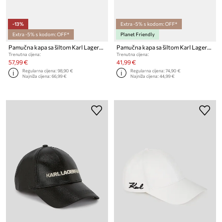
-13%
Extra -5% s kodom: OFF*
Extra -5% s kodom: OFF*
Planet Friendly
Pamučna kapa sa šiltom Karl Lagerfeld K/SIGNATURE
Pamučna kapa sa šiltom Karl Lagerfeld IKON
Trenutna cijena:
Trenutna cijena:
57,99 €
41,99 €
Regularna cijena:
98,90 €
Regularna cijena:
74,90 €
Najniža cijena:
66,99 €
Najniža cijena:
44,99 €