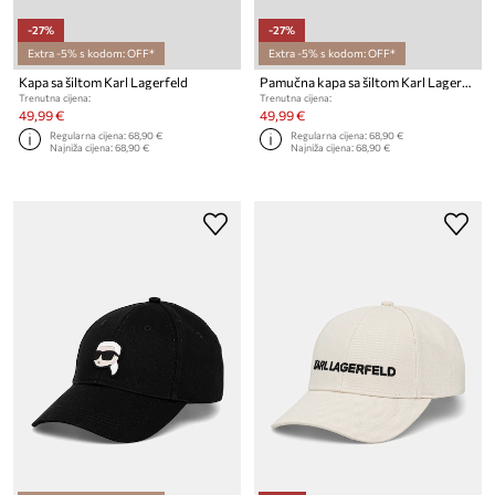
-27%
-27%
Extra -5% s kodom: OFF*
Extra -5% s kodom: OFF*
Kapa sa šiltom Karl Lagerfeld
Pamučna kapa sa šiltom Karl Lagerfeld IKON SKETCH
Trenutna cijena:
Trenutna cijena:
49,99 €
49,99 €
Regularna cijena:
68,90 €
Regularna cijena:
68,90 €
Najniža cijena:
68,90 €
Najniža cijena:
68,90 €