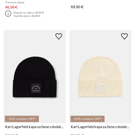
Trenutna cijena:
69,90 €
46,99 €
Regularna cijena:
68,99 €
Najniža cijena:
48,99 €
-25% s kodom: OFF*
-25% s kodom: OFF*
Karl Lagerfeld kapa za žene s dodatkom vune K/RSG
Karl Lagerfeld kapa za žene s dodatkom vune K/RSG