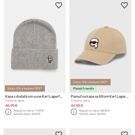
Extra -5% s kodom: OFF*
Extra -5% s kodom: OFF*
Planet Friendly
Kapa s dodatkom vune Karl Lagerfeld
Pamučna kapa sa šiltom Karl Lagerfeld
Trenutna cijena:
Trenutna cijena:
46,99 €
44,99 €
Regularna cijena:
71,99 €
Regularna cijena:
68,99 €
Najniža cijena:
48,99 €
Najniža cijena:
48,99 €