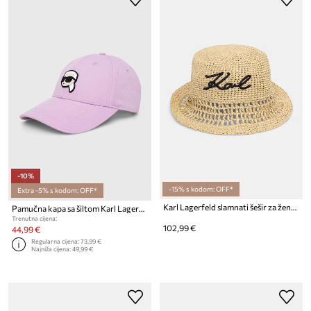
-10%
-15% s kodom: OFF*
Extra -5% s kodom: OFF*
Karl Lagerfeld slamnati šešir za žene K/SIGNATURE
Pamučna kapa sa šiltom Karl Lagerfeld
Trenutna cijena:
102,99 €
44,99 €
Regularna cijena:
73,99 €
Najniža cijena:
49,99 €