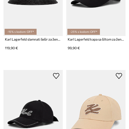
-15% s kodom: OFF*
-25% s kodom: OFF*
Karl Lagerfeld slamnati šešir za žene K/AUTOGRAPH
Karl Lagerfeld kapa sa šiltom za žene pamučna IKON
119,90 €
99,90 €