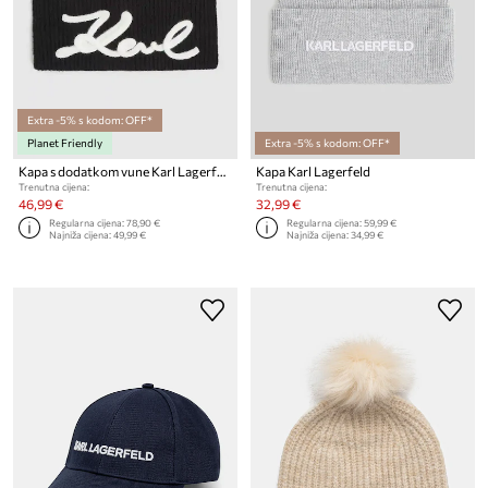
Extra -5% s kodom: OFF*
Planet Friendly
Extra -5% s kodom: OFF*
Kapa s dodatkom vune Karl Lagerfeld K/SIGNATURE
Kapa Karl Lagerfeld
Trenutna cijena:
Trenutna cijena:
46,99 €
32,99 €
Regularna cijena:
78,90 €
Regularna cijena:
59,99 €
Najniža cijena:
49,99 €
Najniža cijena:
34,99 €