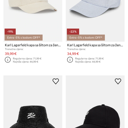
-11%
-22%
Extra -5% s kodom: OFF*
Extra -5% s kodom: OFF*
Karl Lagerfeld kapa sa šiltom za žene pamučna K/SIGNATURE
Karl Lagerfeld kapa sa šiltom za žene pamučna K/SIGNATURE
Trenutna cijena:
Trenutna cijena:
39,99 €
34,99 €
Regularna cijena:
71,99 €
Regularna cijena:
71,99 €
Najniža cijena:
44,99 €
Najniža cijena:
44,99 €