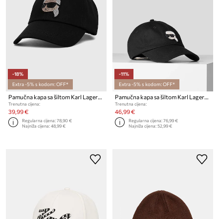
-18%
-11%
Extra -5% s kodom: OFF*
Extra -5% s kodom: OFF*
Pamučna kapa sa šiltom Karl Lagerfeld
Pamučna kapa sa šiltom Karl Lagerfeld
Trenutna cijena:
Trenutna cijena:
39,99 €
46,99 €
Regularna cijena:
78,90 €
Regularna cijena:
76,99 €
Najniža cijena:
48,99 €
Najniža cijena:
52,99 €