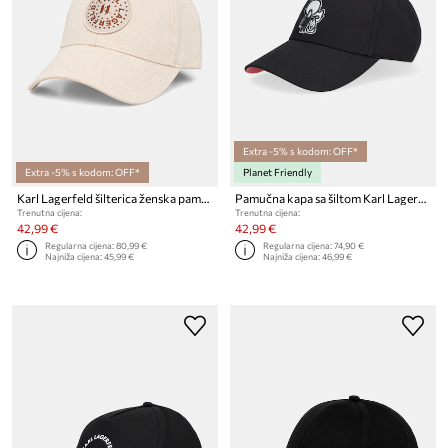
Extra -5% s kodom: OFF*
Extra -5% s kodom: OFF*
Planet Friendly
Karl Lagerfeld šilterica ženska pamučna K/CIRCLE
Pamučna kapa sa šiltom Karl Lagerfeld IKON
Trenutna cijena:
Trenutna cijena:
42,99 €
42,99 €
Regularna cijena:
80,99 €
Regularna cijena:
74,90 €
Najniža cijena:
45,99 €
Najniža cijena:
46,99 €