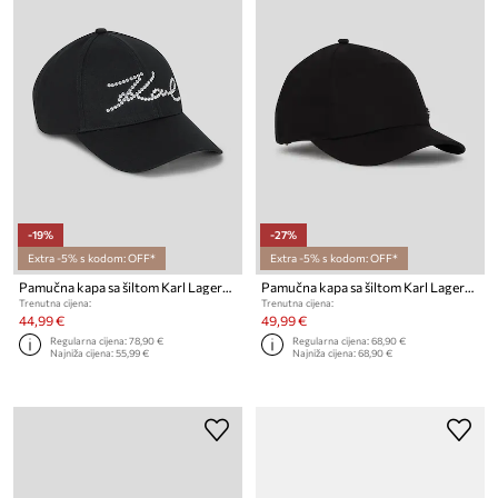
-19%
-27%
Extra -5% s kodom: OFF*
Extra -5% s kodom: OFF*
Pamučna kapa sa šiltom Karl Lagerfeld K/SKUARE
Pamučna kapa sa šiltom Karl Lagerfeld K/SIGNATURE
Trenutna cijena:
Trenutna cijena:
44,99 €
49,99 €
Regularna cijena:
78,90 €
Regularna cijena:
68,90 €
Najniža cijena:
55,99 €
Najniža cijena:
68,90 €