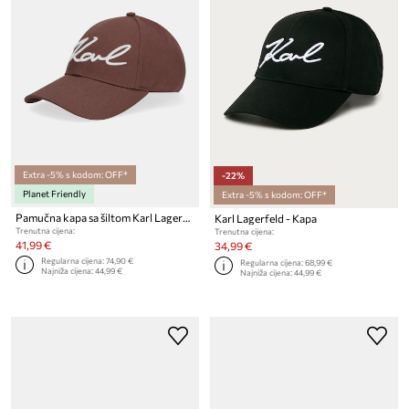
Extra -5% s kodom: OFF*
-22%
Planet Friendly
Extra -5% s kodom: OFF*
Pamučna kapa sa šiltom Karl Lagerfeld K/SIGNATURE
Karl Lagerfeld - Kapa
Trenutna cijena:
Trenutna cijena:
41,99 €
34,99 €
Regularna cijena:
74,90 €
Regularna cijena:
68,99 €
Najniža cijena:
44,99 €
Najniža cijena:
44,99 €