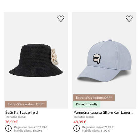
Extra -5% s kodom: OFF*
Extra -5% s kodom: OFF*
Planet Friendly
Šešir Karl Lagerfeld
Pamučna kapa sa šiltom Karl Lagerfeld
Trenutna cijena:
Trenutna cijena:
76,99 €
48,99 €
Regularna cijena:
102,99 €
Regularna cijena:
71,99 €
Najniža cijena:
80,99 €
Najniža cijena:
51,99 €