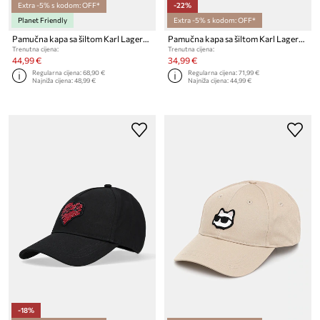
Extra -5% s kodom: OFF*
-22%
Planet Friendly
Extra -5% s kodom: OFF*
Pamučna kapa sa šiltom Karl Lagerfeld K/SIGNATURE
Pamučna kapa sa šiltom Karl Lagerfeld
Trenutna cijena:
Trenutna cijena:
44,99 €
34,99 €
Regularna cijena:
68,90 €
Regularna cijena:
71,99 €
Najniža cijena:
48,99 €
Najniža cijena:
44,99 €
-18%