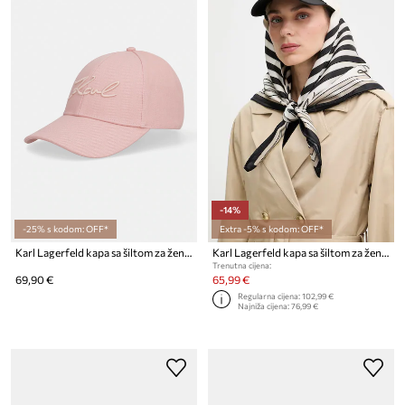
-14%
-25% s kodom: OFF*
Extra -5% s kodom: OFF*
Karl Lagerfeld kapa sa šiltom za žene pamučna K/SIGNATURE
Karl Lagerfeld kapa sa šiltom za žene K/AUTOGRAPH
Trenutna cijena:
69,90 €
65,99 €
Regularna cijena:
102,99 €
Najniža cijena:
76,99 €