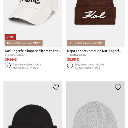
-11%
Extra -5% s kodom: OFF*
Extra -5% s kodom: OFF*
Karl Lagerfeld kapa sa šiltom za žene pamučna K/SIGNATURE
Kapa s dodatkom vune Karl Lagerfeld K/SIGNATURE
Trenutna cijena:
Trenutna cijena:
39,99 €
39,99 €
Regularna cijena:
71,99 €
Regularna cijena:
74,90 €
Najniža cijena:
44,99 €
Najniža cijena:
41,99 €