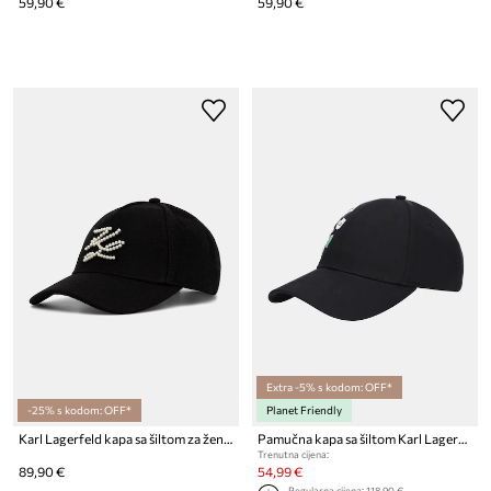
59,90 €
59,90 €
Extra -5% s kodom: OFF*
-25% s kodom: OFF*
Planet Friendly
Karl Lagerfeld kapa sa šiltom za žene s dodatkom vune K/AUTOGRAPH
Pamučna kapa sa šiltom Karl Lagerfeld IKON
Trenutna cijena:
89,90 €
54,99 €
Regularna cijena:
118,90 €