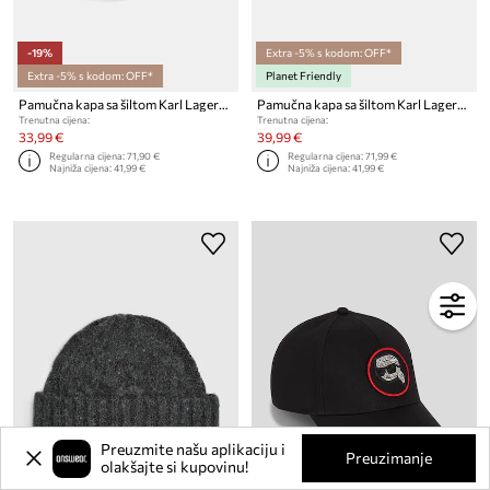
-19%
Extra -5% s kodom: OFF*
Extra -5% s kodom: OFF*
Planet Friendly
Pamučna kapa sa šiltom Karl Lagerfeld
Pamučna kapa sa šiltom Karl Lagerfeld K/SIGNATURE
Trenutna cijena:
Trenutna cijena:
33,99 €
39,99 €
Regularna cijena:
71,90 €
Regularna cijena:
71,99 €
Najniža cijena:
41,99 €
Najniža cijena:
41,99 €
Preuzmite našu aplikaciju i
Preuzimanje
olakšajte si kupovinu!