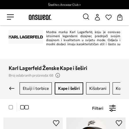
Štedite s Answear Club >
Modna marka Karl Lagerferld, koju je osnovao
istoimeni legendarni dizajner, prednjači svojim
dizajnom i kvalitetom u svijetu mode. Odjeća i
modni dodaci imaju karakterističan stil i često su
ukrašeni likom samog Karla Lagerfelda.
Karl Lagerfeld Ženske Kape i šeširi
Broj odabranih proizvoda: 68
etuiji i torbice
kape i šeširi
kišobrani
kozme
Filteri