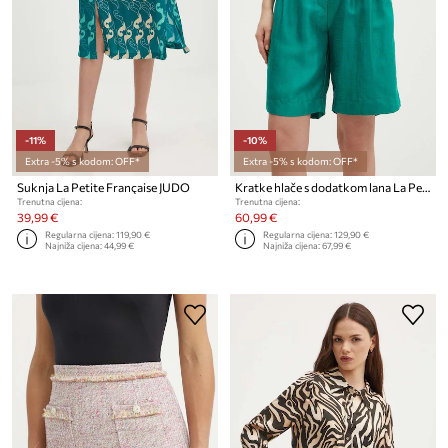
-11%
-10%
Extra -5% s kodom: OFF*
Extra -5% s kodom: OFF*
Suknja La Petite Française JUDO
Kratke hlače s dodatkom lana La Petite Française SAVOUREUX
Trenutna cijena:
Trenutna cijena:
39,99 €
60,99 €
Regularna cijena:
119,90 €
Regularna cijena:
129,90 €
Najniža cijena:
44,99 €
Najniža cijena:
67,99 €