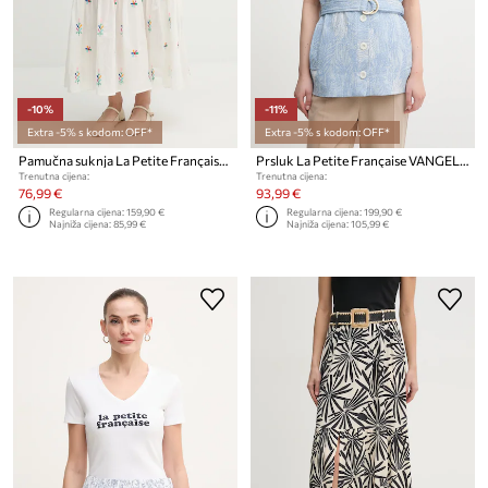
-10%
-11%
Extra -5% s kodom: OFF*
Extra -5% s kodom: OFF*
Pamučna suknja La Petite Française JAMAL
Prsluk La Petite Française VANGELIS
Trenutna cijena:
Trenutna cijena:
76,99 €
93,99 €
Regularna cijena:
159,90 €
Regularna cijena:
199,90 €
Najniža cijena:
85,99 €
Najniža cijena:
105,99 €