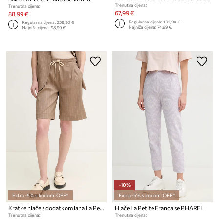
Trenutna cijena:
Trenutna cijena:
67,99 €
88,99 €
Regularna cijena:
139,90 €
Regularna cijena:
259,90 €
Najniža cijena:
74,99 €
Najniža cijena:
98,99 €
-10%
Extra -5% s kodom: OFF*
Extra -5% s kodom: OFF*
Kratke hlače s dodatkom lana La Petite Française SOLANGE
Hlače La Petite Française PHAREL
Trenutna cijena:
Trenutna cijena: