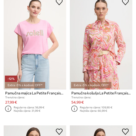
-12%
Extra -5% s kodom: OFF*
Extra -5% s kodom: OFF*
Pamučna majica La Petite Française TYFANY
Pamučna košulja La Petite Française CHEYENNE
Trenutna cijena:
Trenutna cijena:
27,99 €
54,99 €
Regularna cijena:
56,99 €
Regularna cijena:
109,90 €
Najniža cijena:
31,99 €
Najniža cijena:
60,99 €