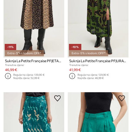
-11%
-10%
Extra -5% s kodom: OFF*
Extra -5% s kodom: OFF*
Suknja La Petite Française PFJETABLE
Suknja La Petite Française PFJURATOIRE
Trenutna cijena:
Trenutna cijena:
46,99 €
41,99 €
Regularna cijena:
139,90 €
Regularna cijena:
129,90 €
Najniža cijena:
52,99 €
Najniža cijena:
46,99 €