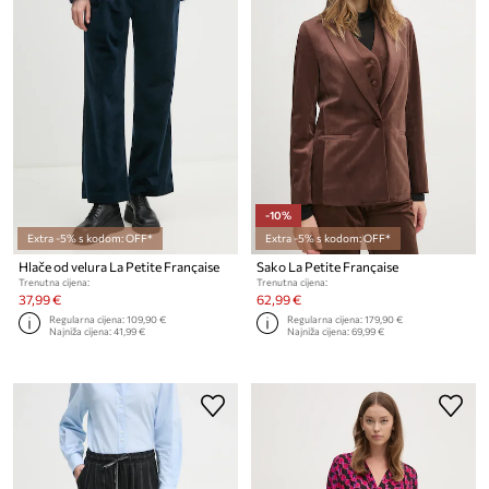
-10%
Extra -5% s kodom: OFF*
Extra -5% s kodom: OFF*
Hlače od velura La Petite Française
Sako La Petite Française
Trenutna cijena:
Trenutna cijena:
37,99 €
62,99 €
Regularna cijena:
109,90 €
Regularna cijena:
179,90 €
Najniža cijena:
41,99 €
Najniža cijena:
69,99 €