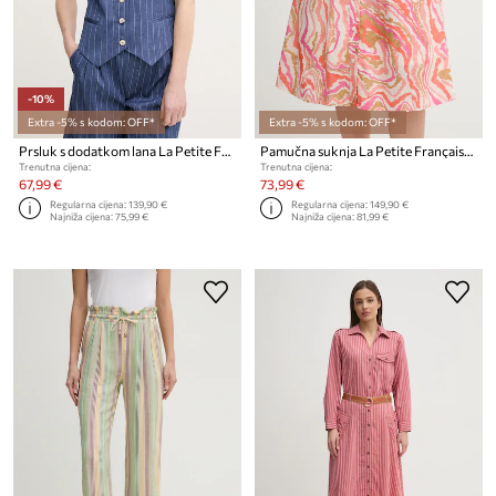
-10%
Extra -5% s kodom: OFF*
Extra -5% s kodom: OFF*
Prsluk s dodatkom lana La Petite Française GWEN
Pamučna suknja La Petite Française JULIETTE
Trenutna cijena:
Trenutna cijena:
67,99 €
73,99 €
Regularna cijena:
139,90 €
Regularna cijena:
149,90 €
Najniža cijena:
75,99 €
Najniža cijena:
81,99 €