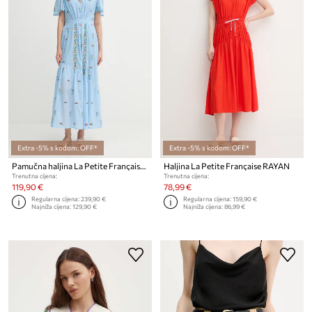
Extra -5% s kodom: OFF*
Extra -5% s kodom: OFF*
Pamučna haljina La Petite Française RACHELE
Haljina La Petite Française RAYAN
Trenutna cijena:
Trenutna cijena:
119,90 €
78,99 €
Regularna cijena:
239,90 €
Regularna cijena:
159,90 €
Najniža cijena:
129,90 €
Najniža cijena:
86,99 €