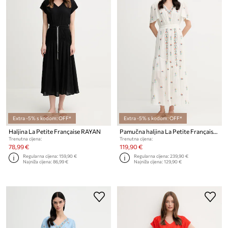
Extra -5% s kodom: OFF*
Extra -5% s kodom: OFF*
Haljina La Petite Française RAYAN
Pamučna haljina La Petite Française RACHELE
Trenutna cijena:
Trenutna cijena:
78,99 €
119,90 €
Regularna cijena:
159,90 €
Regularna cijena:
239,90 €
Najniža cijena:
86,99 €
Najniža cijena:
129,90 €