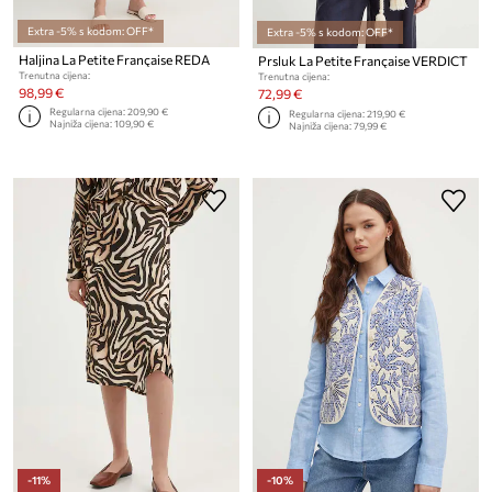
Extra -5% s kodom: OFF*
Extra -5% s kodom: OFF*
Haljina La Petite Française REDA
Prsluk La Petite Française VERDICT
Trenutna cijena:
Trenutna cijena:
98,99 €
72,99 €
Regularna cijena:
209,90 €
Regularna cijena:
219,90 €
Najniža cijena:
109,90 €
Najniža cijena:
79,99 €
-11%
-10%