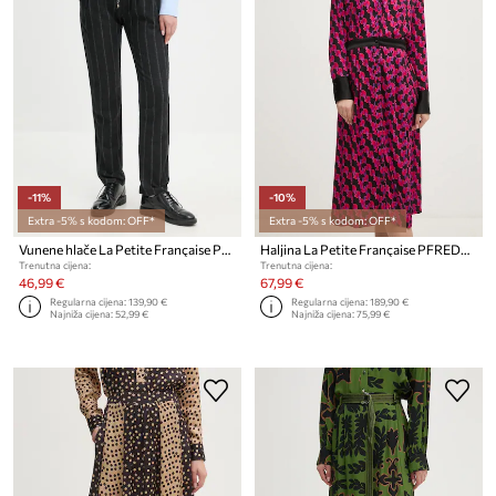
-11%
-10%
Extra -5% s kodom: OFF*
Extra -5% s kodom: OFF*
Vunene hlače La Petite Française PFPOLI
Haljina La Petite Française PFREDOUTABLE
Trenutna cijena:
Trenutna cijena:
46,99 €
67,99 €
Regularna cijena:
139,90 €
Regularna cijena:
189,90 €
Najniža cijena:
52,99 €
Najniža cijena:
75,99 €