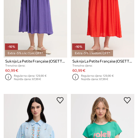
-10%
-10%
Extra -5% s kodom: OFF*
Extra -5% s kodom: OFF*
Suknja La Petite Française JOSETTE
Suknja La Petite Française JOSETTE
Trenutna cijena:
Trenutna cijena:
60,99 €
60,99 €
Regularna cijena:
129,90 €
Regularna cijena:
129,90 €
Najniža cijena:
67,99 €
Najniža cijena:
67,99 €