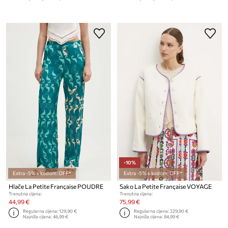
-10%
Extra -5% s kodom: OFF*
Extra -5% s kodom: OFF*
Hlače La Petite Française POUDRE
Sako La Petite Française VOYAGE
Trenutna cijena:
Trenutna cijena:
44,99 €
75,99 €
Regularna cijena:
129,90 €
Regularna cijena:
229,90 €
Najniža cijena:
46,99 €
Najniža cijena:
84,99 €