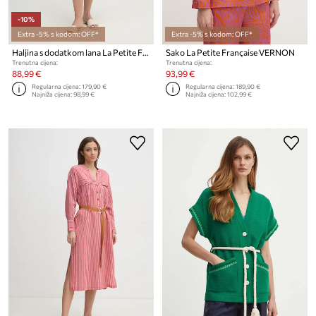
-10%
Extra -5% s kodom: OFF*
Extra -5% s kodom: OFF*
Haljina s dodatkom lana La Petite Française RIVA
Sako La Petite Française VERNON
Trenutna cijena:
Trenutna cijena:
88,99 €
93,99 €
Regularna cijena:
179,90 €
Regularna cijena:
189,90 €
Najniža cijena:
98,99 €
Najniža cijena:
102,99 €