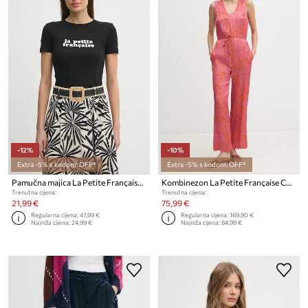
-12%
-10%
Extra -5% s kodom: OFF*
Extra -5% s kodom: OFF*
Pamučna majica La Petite Française LPF
Kombinezon La Petite Française COLETTE
Trenutna cijena:
Trenutna cijena:
21,99 €
75,99 €
Regularna cijena:
47,99 €
Regularna cijena:
169,90 €
Najniža cijena:
24,99 €
Najniža cijena:
84,99 €