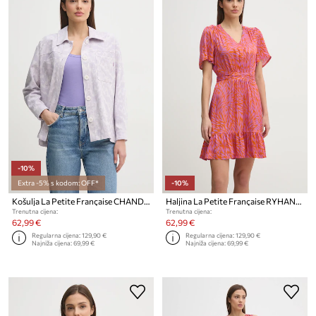
-10%
Extra -5% s kodom: OFF*
-10%
Košulja La Petite Française CHANDLER
Haljina La Petite Française RYHANA
Trenutna cijena:
Trenutna cijena:
62,99 €
62,99 €
Regularna cijena:
129,90 €
Regularna cijena:
129,90 €
Najniža cijena:
69,99 €
Najniža cijena:
69,99 €