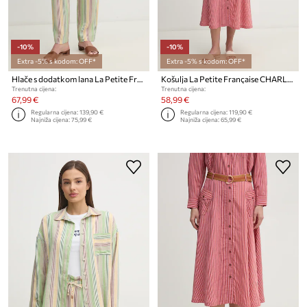
-10%
-10%
Extra -5% s kodom: OFF*
Extra -5% s kodom: OFF*
Hlače s dodatkom lana La Petite Française PETRUS
Košulja La Petite Française CHARLES
Trenutna cijena:
Trenutna cijena:
67,99 €
58,99 €
Regularna cijena:
139,90 €
Regularna cijena:
119,90 €
Najniža cijena:
75,99 €
Najniža cijena:
65,99 €