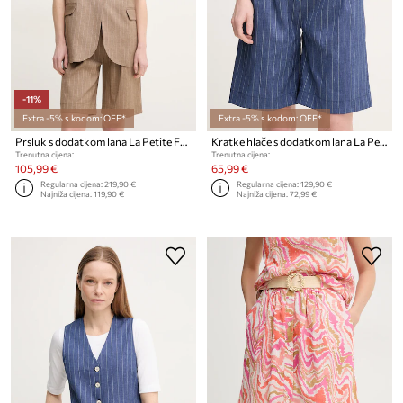
-11%
Extra -5% s kodom: OFF*
Extra -5% s kodom: OFF*
Prsluk s dodatkom lana La Petite Française VALMY
Kratke hlače s dodatkom lana La Petite Française SOLANGE
Trenutna cijena:
Trenutna cijena:
105,99 €
65,99 €
Regularna cijena:
219,90 €
Regularna cijena:
129,90 €
Najniža cijena:
119,90 €
Najniža cijena:
72,99 €