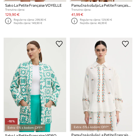
Sako La Petite Française VOYELLE
Pamučna košulja La Petite Française CHARDON
Trenutna cijena:
Trenutna cijena:
129,90 €
41,99 €
Regularna cijena:
299,90 €
Regularna cijena:
129,90 €
Najniža cijena:
149,90 €
Najniža cijena:
46,99 €
-10%
Extra -5% s kodom: OFF*
Extra -5% s kodom: OFF*
Pamučna košulja La Petite Française CHEN
Sako La Petite Française VIDEO