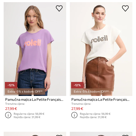
-12%
-12%
Extra -5% s kodom: OFF*
Extra -5% s kodom: OFF*
Pamučna majica La Petite Française TYFANY
Pamučna majica La Petite Française TYFANY
Trenutna cijena:
Trenutna cijena:
27,99 €
27,99 €
Regularna cijena:
56,99 €
Regularna cijena:
56,99 €
Najniža cijena:
31,99 €
Najniža cijena:
31,99 €