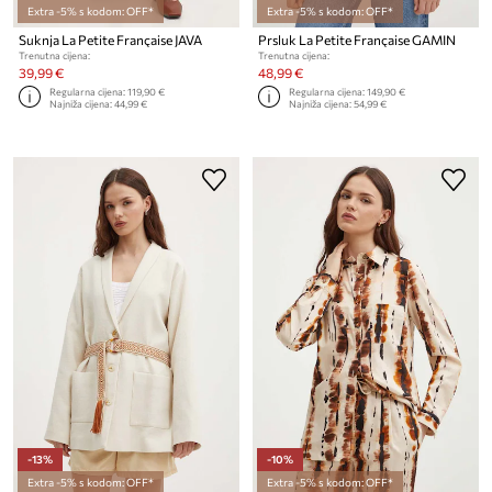
Extra -5% s kodom: OFF*
Extra -5% s kodom: OFF*
Suknja La Petite Française JAVA
Prsluk La Petite Française GAMIN
Trenutna cijena:
Trenutna cijena:
39,99 €
48,99 €
Regularna cijena:
119,90 €
Regularna cijena:
149,90 €
Najniža cijena:
44,99 €
Najniža cijena:
54,99 €
-13%
-10%
Extra -5% s kodom: OFF*
Extra -5% s kodom: OFF*