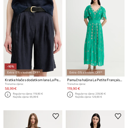
-10%
Extra -5% s kodom: OFF*
Extra -5% s kodom: OFF*
Kratke hlače s dodatkom lana La Petite Française SAVOUREUX
Pamučna haljina La Petite Française RACHELE
Trenutna cijena:
Trenutna cijena:
58,99 €
119,90 €
Regularna cijena:
119,90 €
Regularna cijena:
239,90 €
Najniža cijena:
65,99 €
Najniža cijena:
129,90 €