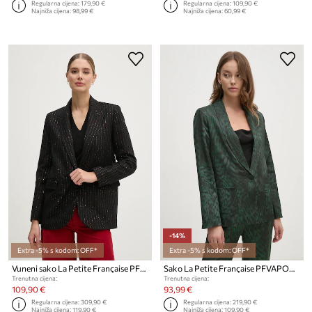
Regularna cijena:
179,90 €
Regularna cijena:
109,90 €
Najniža cijena:
98,99 €
Najniža cijena:
60,99 €
-14%
Extra -5% s kodom: OFF*
Extra -5% s kodom: OFF*
Vuneni sako La Petite Française PFVERITABLE
Sako La Petite Française PFVAPOREUSE
Trenutna cijena:
Trenutna cijena:
109,90 €
93,99 €
Regularna cijena:
309,90 €
Regularna cijena:
219,90 €
Najniža cijena:
119,90 €
Najniža cijena:
109,90 €