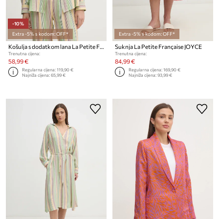
-10%
Extra -5% s kodom: OFF*
Extra -5% s kodom: OFF*
Košulja s dodatkom lana La Petite Française CHARLENE
Suknja La Petite Française JOYCE
Trenutna cijena:
Trenutna cijena:
58,99 €
84,99 €
Regularna cijena:
119,90 €
Regularna cijena:
169,90 €
Najniža cijena:
65,99 €
Najniža cijena:
93,99 €