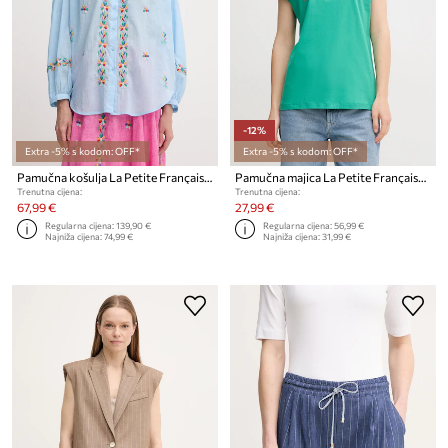
-12%
Extra -5% s kodom: OFF*
Extra -5% s kodom: OFF*
Pamučna košulja La Petite Française CHEN
Pamučna majica La Petite Française TYFANY
Trenutna cijena:
Trenutna cijena:
67,99 €
27,99 €
Regularna cijena:
139,90 €
Regularna cijena:
56,99 €
Najniža cijena:
74,99 €
Najniža cijena:
31,99 €