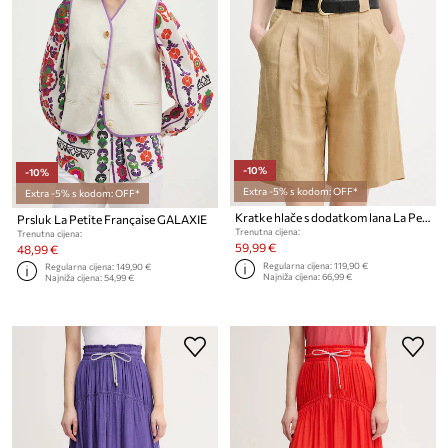
-10%
-10%
Extra -5% s kodom: OFF*
Extra -5% s kodom: OFF*
Kratke hlače s dodatkom lana La Petite Française SAVOUREUX
Prsluk La Petite Française GALAXIE
Trenutna cijena:
Trenutna cijena:
59,99 €
48,99 €
Regularna cijena:
119,90 €
Regularna cijena:
149,90 €
Najniža cijena:
66,99 €
Najniža cijena:
54,99 €