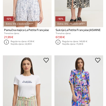
-12%
-10%
Extra -5% s kodom: OFF*
Extra -5% s kodom: OFF*
Pamučna majica La Petite Française
Suknja La Petite Française JASMINE
Trenutna cijena:
Trenutna cijena:
21,99 €
67,99 €
Regularna cijena:
47,99 €
Regularna cijena:
149,90 €
Najniža cijena:
24,99 €
Najniža cijena:
75,99 €