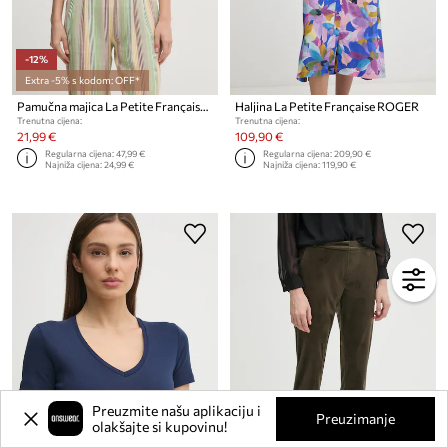
-12%
Extra -5% s kodom: OFF*
Pamučna majica La Petite Française LPF
Haljina La Petite Française ROGER
Trenutna cijena:
Trenutna cijena:
21,99 €
109,90 €
Regularna cijena:
47,99 €
Regularna cijena:
209,90 €
Najniža cijena:
24,99 €
Najniža cijena:
119,90 €
Preuzmite našu aplikaciju i
Preuzimanje
olakšajte si kupovinu!