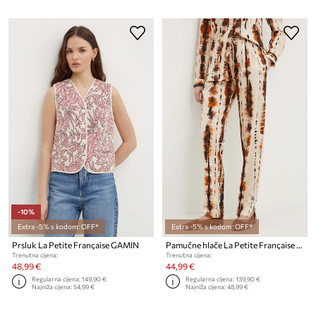
-10%
Extra -5% s kodom: OFF*
Extra -5% s kodom: OFF*
Prsluk La Petite Française GAMIN
Pamučne hlače La Petite Française PENDULE
Trenutna cijena:
Trenutna cijena:
48,99 €
44,99 €
Regularna cijena:
149,90 €
Regularna cijena:
139,90 €
Najniža cijena:
54,99 €
Najniža cijena:
48,99 €