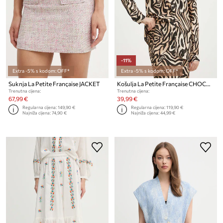
-11%
Extra -5% s kodom: OFF*
Extra -5% s kodom: OFF*
Suknja La Petite Française JACKET
Košulja La Petite Française CHOCOLAT
Trenutna cijena:
Trenutna cijena:
67,99 €
39,99 €
Regularna cijena:
149,90 €
Regularna cijena:
119,90 €
Najniža cijena:
74,90 €
Najniža cijena:
44,99 €