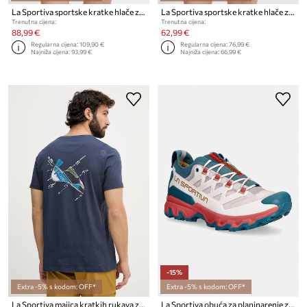
La Sportiva sportske kratke hlače za žene West Crest
La Sportiva sportske kratke hlače za žene Triumph
Trenutna cijena:
Trenutna cijena:
88,99 €
62,99 €
Regularna cijena:
109,90 €
Regularna cijena:
76,99 €
Najniža cijena:
93,99 €
Najniža cijena:
66,99 €
-15%
Extra -5% s kodom: OFF*
Extra -5% s kodom: OFF*
La Sportiva majica kratkih rukava za trekking muška od pamuka Mantra
La Sportiva obuća za planinarenje za žene Ultra Raptor 3