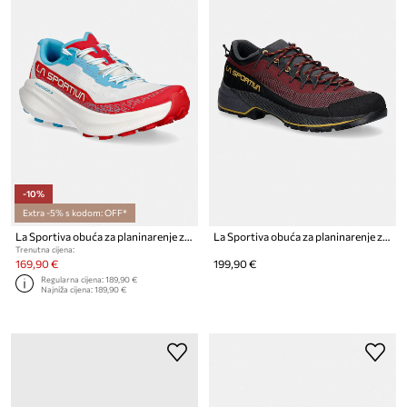
-10%
Extra -5% s kodom: OFF*
La Sportiva obuća za planinarenje za žene Prodigio 2
La Sportiva obuća za planinarenje za žene TX4 Evo ST
Trenutna cijena:
169,90 €
199,90 €
Regularna cijena:
189,90 €
Najniža cijena:
189,90 €