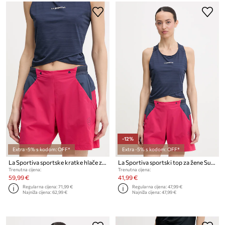
-12%
Extra -5% s kodom: OFF*
Extra -5% s kodom: OFF*
La Sportiva sportske kratke hlače za žene Trail Guard
La Sportiva sportski top za žene Sunfire
Trenutna cijena:
Trenutna cijena:
59,99 €
41,99 €
Regularna cijena:
71,99 €
Regularna cijena:
47,99 €
Najniža cijena:
62,99 €
Najniža cijena:
47,99 €