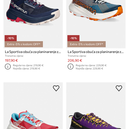
-10%
-10%
Extra -5% s kodom: OFF*
Extra -5% s kodom: OFF*
La Sportiva obuća za planinarenje za žene Prodigio Hike GTX
La Sportiva obuća za planinarenje za muškarce Prodigio Pro
Trenutna cijena:
Trenutna cijena:
197,90 €
206,90 €
Regularna cijena:
219,90 €
Regularna cijena:
229,90 €
Najniža cijena:
219,90 €
Najniža cijena:
229,90 €