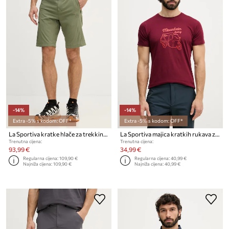
-14%
-14%
Extra -5% s kodom: OFF*
Extra -5% s kodom: OFF*
La Sportiva kratke hlače za trekking za muškarce West Crest
La Sportiva majica kratkih rukava za trekking za muškarce od pamuka Ape
Trenutna cijena:
Trenutna cijena:
93,99 €
34,99 €
Regularna cijena:
109,90 €
Regularna cijena:
40,99 €
Najniža cijena:
109,90 €
Najniža cijena:
40,99 €