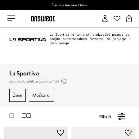
Štedite s Answear Club >
La Sportiva je talijanski proizvođač poznat po
svojim senzacionalnim čizmama za penjanje i
planinarenje.
La Sportiva
Broj odabranih proizvoda: 166
žene
muškarci
Filteri