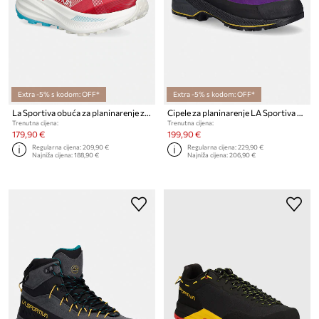
Extra -5% s kodom: OFF*
Extra -5% s kodom: OFF*
La Sportiva obuća za planinarenje za žene Prodigio Max
Cipele za planinarenje LA Sportiva TX4 Evo
Trenutna cijena:
Trenutna cijena:
179,90 €
199,90 €
Regularna cijena:
209,90 €
Regularna cijena:
229,90 €
Najniža cijena:
188,90 €
Najniža cijena:
206,90 €