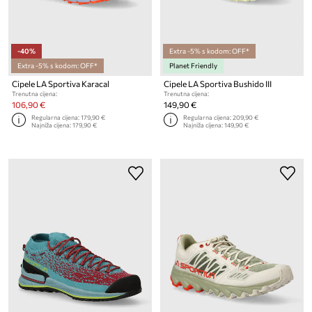
-40%
Extra -5% s kodom: OFF*
Extra -5% s kodom: OFF*
Planet Friendly
Cipele LA Sportiva Karacal
Cipele LA Sportiva Bushido III
Trenutna cijena:
Trenutna cijena:
106,90 €
149,90 €
Regularna cijena:
179,90 €
Regularna cijena:
209,90 €
Najniža cijena:
179,90 €
Najniža cijena:
149,90 €