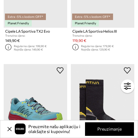
Extra -5% s kodom: OFF*
Extra -5% s kodom: OFF*
Planet Friendly
Planet Friendly
Cipele LA Sportiva TX2 Evo
Cipele LA Sportiva Helios III
Trenutna cijena:
Trenutna cijena:
149,90 €
119,90 €
Regularna cijena:
199,90 €
Regularna cijena:
179,90 €
Najniža cijena:
149,90 €
Najniža cijena:
129,90 €
Preuzmite našu aplikaciju i
Preuzimanje
olakšajte si kupovinu!