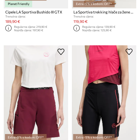
Planet Friendly
Extra -5% s kodom: OFF*
Cipele LA Sportiva Bushido III GTX
La Sportiva trekking hlače za žene Monument
Trenutna cijena:
Trenutna cijena:
189,90 €
119,90 €
Regularna cijena:
219,90 €
Regularna cijena:
139,90 €
Najniža cijena:
197,90 €
Najniža cijena:
125,90 €
Extra -5% s kodom: OFF*
Extra -5% s kodom: OFF*