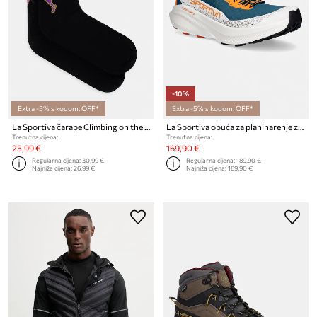
-10%
Extra -5% s kodom: OFF*
Extra -5% s kodom: OFF*
La Sportiva čarape Climbing on the Moon
La Sportiva obuća za planinarenje za muškarce Prodigio 2
Trenutna cijena:
Trenutna cijena:
25,99 €
169,90 €
Regularna cijena:
30,99 €
Regularna cijena:
189,90 €
Najniža cijena:
26,99 €
Najniža cijena:
189,90 €