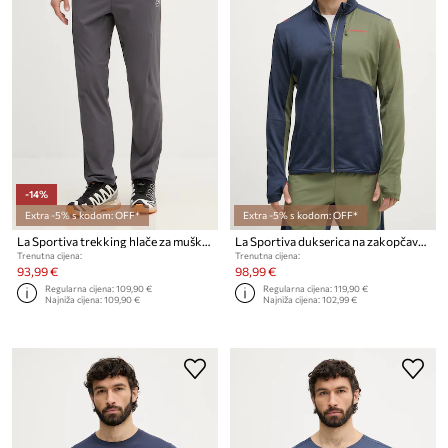
-14%
Extra -5% s kodom: OFF*
Extra -5% s kodom: OFF*
La Sportiva trekking hlače za muškarce Trail
La Sportiva dukserica na zakopčavanje muška Chill Thermal
Trenutna cijena:
Trenutna cijena:
93,99 €
98,99 €
Regularna cijena:
109,90 €
Regularna cijena:
119,90 €
Najniža cijena:
109,90 €
Najniža cijena:
102,99 €