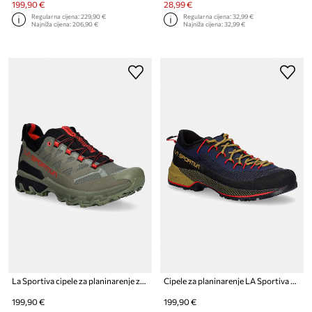
199,90 €
28,99 €
Regularna cijena:
229,90 €
Regularna cijena:
32,99 €
Najniža cijena:
206,90 €
Najniža cijena:
32,99 €
La Sportiva cipele za planinarenje za muškarce Ultra Raptor 3
Cipele za planinarenje LA Sportiva TX4 Evo ST
199,90 €
199,90 €