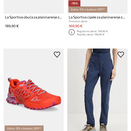
-15%
Extra -5% s kodom: OFF*
La Sportiva obuća za planinarenje za žene Prodigio 2
La Sportiva cipele za planinarenje za muškarce Ultra Raptor 3
Trenutna cijena:
189,90 €
169,90 €
Regularna cijena:
199,90 €
Najniža cijena:
199,90 €
Extra -5% s kodom: OFF*