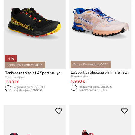
-11%
Extra -5% s kodom: OFF*
Extra -5% s kodom: OFF*
La Sportiva obuća za planinarenje za žene Bushido III
Tenisice za trčanje LA Sportiva Lycan II
Trenutna cijena:
Trenutna cijena:
169,90 €
159,90 €
Regularna cijena:
209,90 €
Regularna cijena:
179,90 €
Najniža cijena:
179,90 €
Najniža cijena:
179,90 €