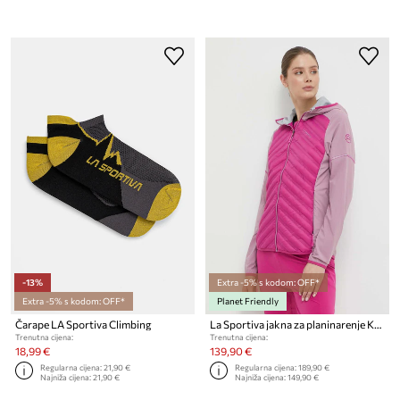
-13%
Extra -5% s kodom: OFF*
Extra -5% s kodom: OFF*
Planet Friendly
Čarape LA Sportiva Climbing
La Sportiva jakna za planinarenje Koro
Trenutna cijena:
Trenutna cijena:
18,99 €
139,90 €
Regularna cijena:
21,90 €
Regularna cijena:
189,90 €
Najniža cijena:
21,90 €
Najniža cijena:
149,90 €