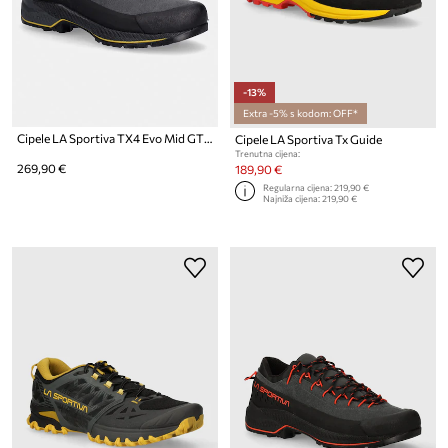
-13%
Extra -5% s kodom: OFF*
Cipele LA Sportiva TX4 Evo Mid GTX
Cipele LA Sportiva Tx Guide
Trenutna cijena:
269,90 €
189,90 €
Regularna cijena:
219,90 €
Najniža cijena:
219,90 €