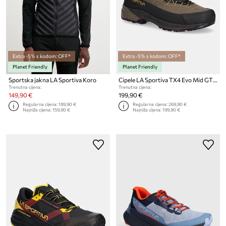
Extra -5% s kodom: OFF*
Extra -5% s kodom: OFF*
Planet Friendly
Planet Friendly
Sportska jakna LA Sportiva Koro
Cipele LA Sportiva TX4 Evo Mid GTX
Trenutna cijena:
Trenutna cijena:
149,90 €
199,90 €
Regularna cijena:
189,90 €
Regularna cijena:
269,90 €
Najniža cijena:
159,90 €
Najniža cijena:
199,90 €