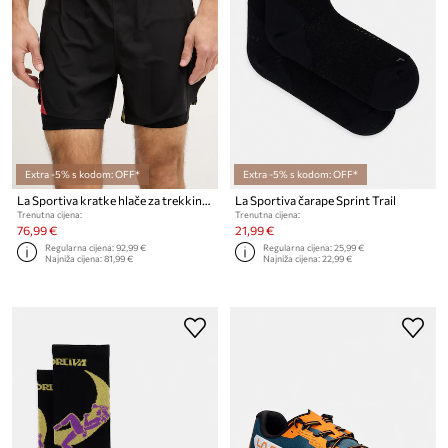
Extra -5% s kodom: OFF*
Extra -5% s kodom: OFF*
La Sportiva kratke hlače za trekking za muškarce Flow
La Sportiva čarape Sprint Trail
Trenutna cijena:
Trenutna cijena:
76,99 €
21,99 €
Regularna cijena:
92,99 €
Regularna cijena:
25,99 €
Najniža cijena:
81,99 €
Najniža cijena:
22,99 €