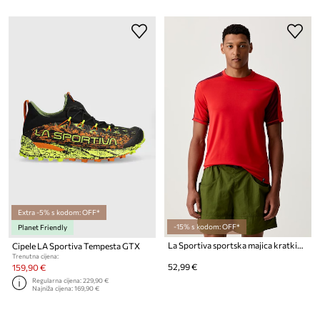
Extra -5% s kodom: OFF*
-15% s kodom: OFF*
Planet Friendly
La Sportiva sportska majica kratkih rukava za muškarce Just Right
Cipele LA Sportiva Tempesta GTX
Trenutna cijena:
52,99 €
159,90 €
Regularna cijena:
229,90 €
Najniža cijena:
169,90 €