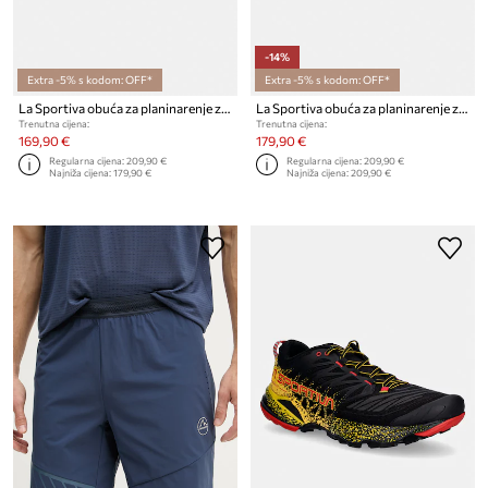
-14%
Extra -5% s kodom: OFF*
Extra -5% s kodom: OFF*
La Sportiva obuća za planinarenje za žene Bushido III
La Sportiva obuća za planinarenje za muškarce Bushido III
Trenutna cijena:
Trenutna cijena:
169,90 €
179,90 €
Regularna cijena:
209,90 €
Regularna cijena:
209,90 €
Najniža cijena:
179,90 €
Najniža cijena:
209,90 €