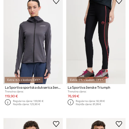
Extra -5% s kodom: OFF*
Extra -5% s kodom: OFF*
La Sportiva sportska dukserica ženska Chill Thermal
La Sportiva ženske Triumph
Trenutna cijena:
Trenutna cijena:
119,90 €
76,99 €
Regularna cijena:
139,90 €
Regularna cijena:
92,99 €
Najniža cijena:
125,90 €
Najniža cijena:
81,99 €