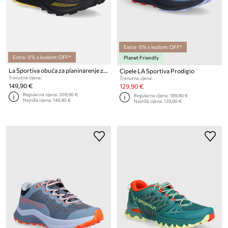
Extra -5% s kodom: OFF*
Extra -5% s kodom: OFF*
Planet Friendly
La Sportiva obuća za planinarenje za muškarce Prodigio Max
Cipele LA Sportiva Prodigio
Trenutna cijena:
Trenutna cijena:
149,90 €
129,90 €
Regularna cijena:
209,90 €
Regularna cijena:
189,90 €
Najniža cijena:
149,90 €
Najniža cijena:
139,90 €