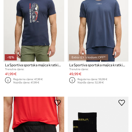
-12%
Extra -5% s kodom: OFF*
La Sportiva sportska majica kratkih rukava za muškarce od pamuka Solution
La Sportiva sportska majica kratkih rukava za muškarce Pure
Trenutna cijena:
Trenutna cijena:
41,99 €
49,99 €
Regularna cijena:
47,99 €
Regularna cijena:
59,99 €
Najniža cijena:
47,99 €
Najniža cijena:
52,99 €