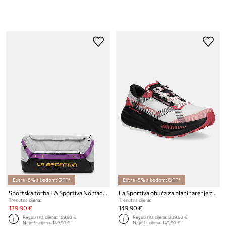
Extra -5% s kodom: OFF*
Extra -5% s kodom: OFF*
Sportska torba LA Sportiva Nomad 40 Duffel
La Sportiva obuća za planinarenje za žene Prodigio Max
Trenutna cijena:
Trenutna cijena:
139,90 €
149,90 €
Regularna cijena:
169,90 €
Regularna cijena:
209,90 €
Najniža cijena:
149,90 €
Najniža cijena:
149,90 €