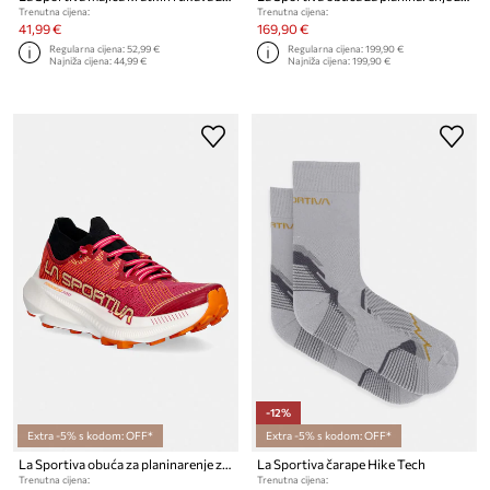
Trenutna cijena:
Trenutna cijena:
41,99 €
169,90 €
Regularna cijena:
52,99 €
Regularna cijena:
199,90 €
Najniža cijena:
44,99 €
Najniža cijena:
199,90 €
-12%
Extra -5% s kodom: OFF*
Extra -5% s kodom: OFF*
La Sportiva obuća za planinarenje za žene Prodigio Pro
La Sportiva čarape Hike Tech
Trenutna cijena:
Trenutna cijena: