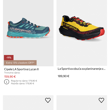
-11%
Extra -5% s kodom: OFF*
La Sportiva obuća za planinarenje za muškarce Prodigio 2
Cipele LA Sportiva Lycan II
Trenutna cijena:
189,90 €
159,90 €
Regularna cijena:
179,90 €
Najniža cijena:
179,90 €