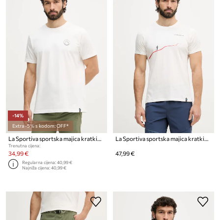
-14%
Extra -5% s kodom: OFF*
La Sportiva sportska majica kratkih rukava muška od pamuka Circle Logo
La Sportiva sportska majica kratkih rukava za muškarce od pamuka Trail
Trenutna cijena:
34,99 €
47,99 €
Regularna cijena:
40,99 €
Najniža cijena:
40,99 €