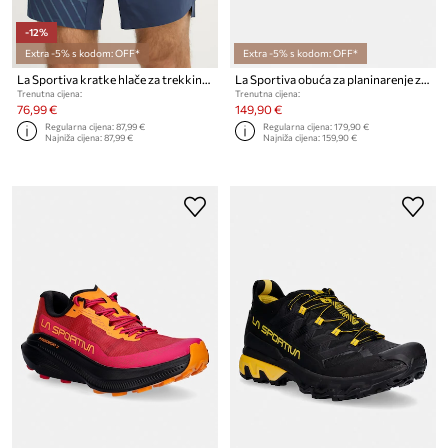
-12%
Extra -5% s kodom: OFF*
Extra -5% s kodom: OFF*
La Sportiva kratke hlače za trekking za muškarce Comp
La Sportiva obuća za planinarenje za muškarce Akasha II
Trenutna cijena:
Trenutna cijena:
76,99 €
149,90 €
Regularna cijena:
87,99 €
Regularna cijena:
179,90 €
Najniža cijena:
87,99 €
Najniža cijena:
159,90 €