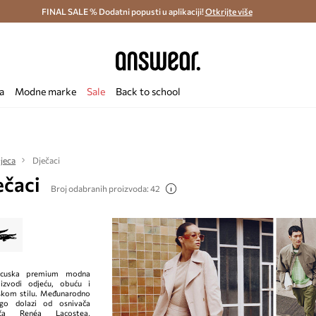
ostava i povrat (od 70€) >
FINAL SALE % Dodatni popusti u aplikaciji!
Dostava u roku 48 sati >
Otkrijte više
Štedite s 
a
Modne marke
Sale
Back to school
jeca
Dječaci
ečaci
Broj odabranih proizvoda: 42
ancuska premium modna
izvodi odjeću, obuću i
skom stilu. Međunarodno
ogo dolazi od osnivača
ača Renéa Lacostea,