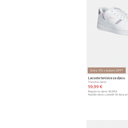
Extra -5% s kodom: OFF*
Lacoste tenisice za djecu
Trenutna cijena:
59,99 €
Regularna cijena:
90,99 €
Najniža cijena u zadnjih 30 dana pri