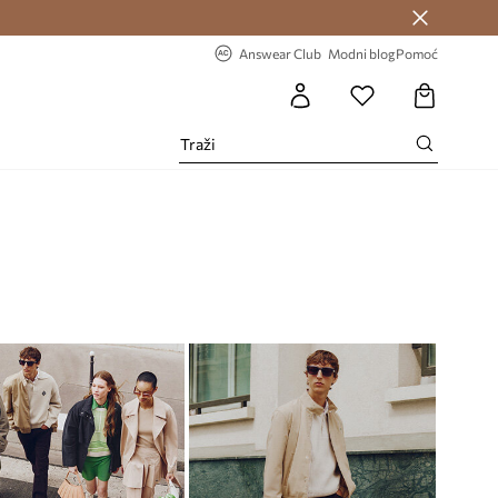
Answear Club >
-20% na prvu narudžbu >
Answear Club
Modni blog
Pomoć