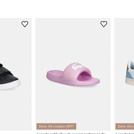
Extra -5% s kodom: OFF*
Extra -5% 
Lacoste natikače s otvorenim prstima za djecu
Lacoste ten