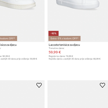
-10%
s kodom: OFF*
Extra -5% s kodom: OFF*
isice za djecu
Lacoste tenisice za djecu
:
Trenutna cijena:
59,99 €
a:
90,99 €
Regularna cijena:
76,99 €
 zadnjih 30 dana prije sniženja:
59,99 €
Najniža cijena u zadnjih 30 dana prije sniženja:
66,99 €