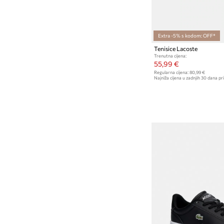
Extra -5% s kodom: OFF*
Tenisice Lacoste
Trenutna cijena:
55,99 €
Regularna cijena:
80,99 €
Najniža cijena u zadnjih 30 dana pri