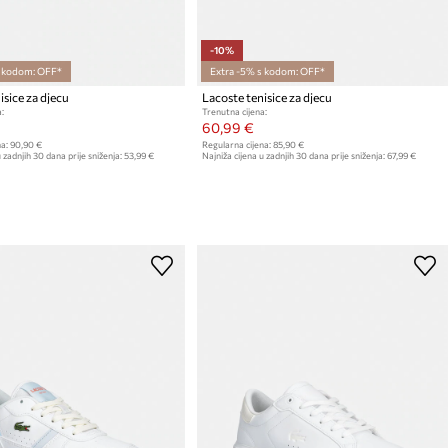
-10%
s kodom: OFF*
Extra -5% s kodom: OFF*
isice za djecu
Lacoste tenisice za djecu
:
Trenutna cijena:
60,99 €
a:
90,90 €
Regularna cijena:
85,90 €
 zadnjih 30 dana prije sniženja:
53,99 €
Najniža cijena u zadnjih 30 dana prije sniženja:
67,99 €