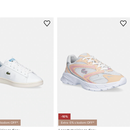
-10%
s kodom: OFF*
Extra -5% s kodom: OFF*
isice za djecu
Lacoste tenisice za djecu