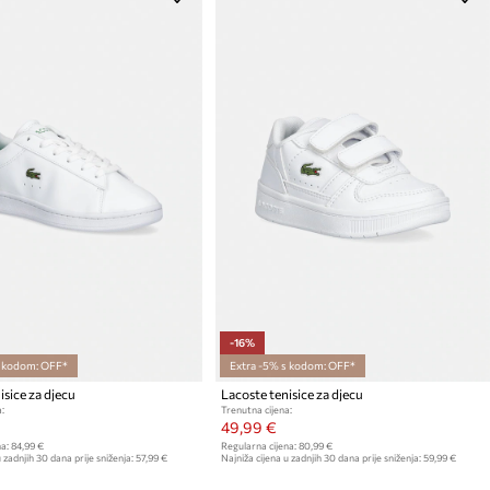
-16%
s kodom: OFF*
Extra -5% s kodom: OFF*
isice za djecu
Lacoste tenisice za djecu
:
Trenutna cijena:
49,99 €
a:
84,99 €
Regularna cijena:
80,99 €
 zadnjih 30 dana prije sniženja:
57,99 €
Najniža cijena u zadnjih 30 dana prije sniženja:
59,99 €