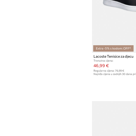
Extra -5% s kodom: OFF*
Lacoste Tenisice za djecu
Trenutna cijena:
46,99 €
Regularna cijena:
76,99 €
Najniža cijena u zadnjih 30 dana pri