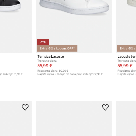
-11%
Extra -5% s kodom: OFF*
Extra -5% 
Tenisice Lacoste
Lacoste ten
Trenutna cijena:
Trenutna cijena
55,99 €
55,99 €
Regularna cijena:
80,99 €
Regularna cijen
je sniženja:
51,99 €
Najniža cijena u zadnjih 30 dana prije sniženja:
62,99 €
Najniža cijena u