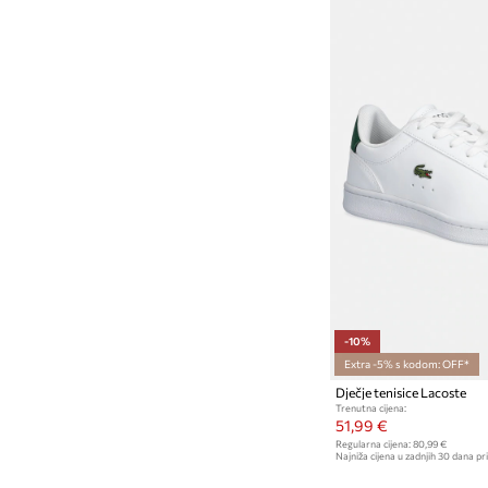
-10%
Extra -5% s kodom: OFF*
Dječje tenisice Lacoste
Trenutna cijena:
51,99 €
Regularna cijena:
80,99 €
Najniža cijena u zadnjih 30 dana pri