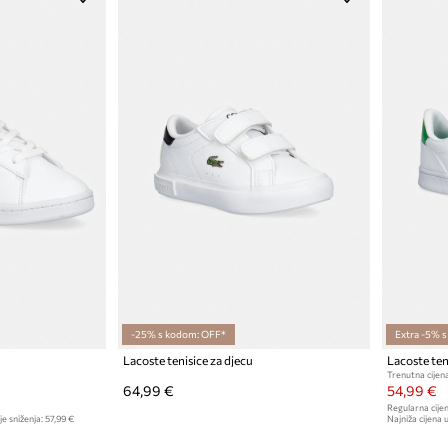
-25% s kodom: OFF*
Extra -5% 
Lacoste tenisice za djecu
Lacoste ten
Trenutna cijena
64,99 €
54,99 €
Regularna cijen
je sniženja:
57,99 €
Najniža cijena u