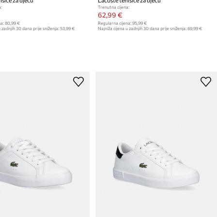
:
Trenutna cijena:
62,99 €
a:
80,99 €
Regularna cijena:
95,99 €
 zadnjih 30 dana prije sniženja:
53,99 €
Najniža cijena u zadnjih 30 dana prije sniženja:
69,99 €