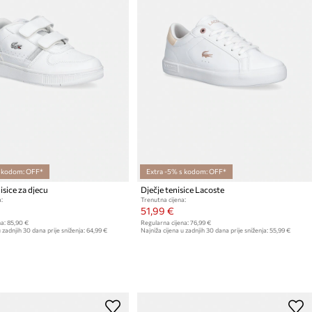
s kodom: OFF*
Extra -5% s kodom: OFF*
isice za djecu
Dječje tenisice Lacoste
:
Trenutna cijena:
51,99 €
a:
85,90 €
Regularna cijena:
76,99 €
 zadnjih 30 dana prije sniženja:
64,99 €
Najniža cijena u zadnjih 30 dana prije sniženja:
55,99 €