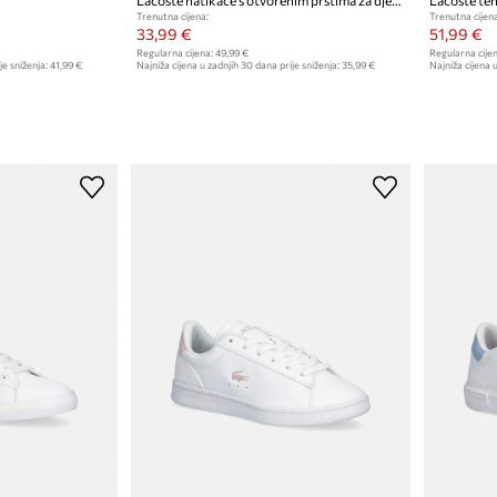
Trenutna cijena:
Trenutna cijena
33,99 €
51,99 €
Regularna cijena:
49,99 €
Regularna cijen
je sniženja:
41,99 €
Najniža cijena u zadnjih 30 dana prije sniženja:
35,99 €
Najniža cijena u