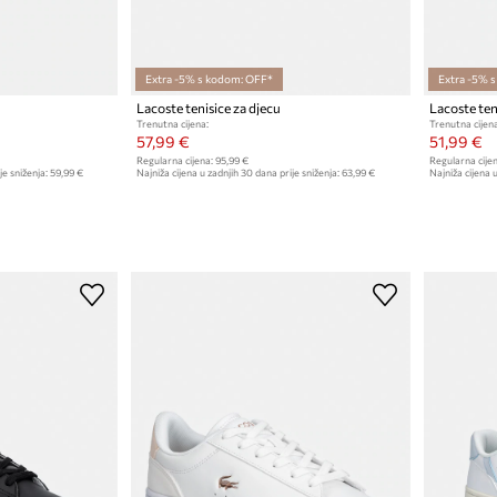
Extra -5% s kodom: OFF*
Extra -5% 
Lacoste tenisice za djecu
Lacoste ten
Trenutna cijena:
Trenutna cijena
57,99 €
51,99 €
Regularna cijena:
95,99 €
Regularna cijen
je sniženja:
59,99 €
Najniža cijena u zadnjih 30 dana prije sniženja:
63,99 €
Najniža cijena u