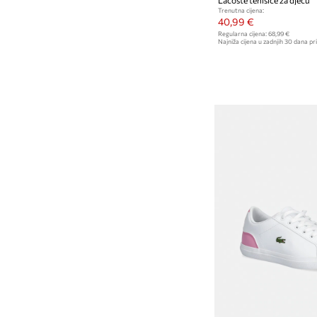
Trenutna cijena:
40,99 €
Regularna cijena:
68,99 €
Najniža cijena u zadnjih 30 dana pri