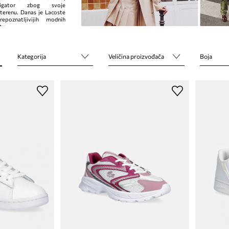
ligator zbog svoje
 terenu. Danas je Lacoste
epoznatljivijih modnih
tu.
Kategorija
Veličina proizvođača
Boja