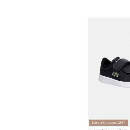
Extra -5% s kodom: OFF*
Lacoste tenisice za djecu