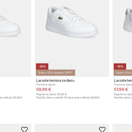
-10%
-10%
Extra -5% s kodom: OFF*
Extra -5% 
Lacoste tenisice za djecu
Lacoste ten
Trenutna cijena:
Trenutna cijena
59,99 €
57,99 €
Regularna cijena:
90,90 €
Regularna cijen
je sniženja:
62,99 €
Najniža cijena u zadnjih 30 dana prije sniženja:
66,99 €
Najniža cijena u