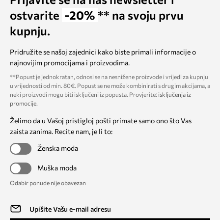
ostvarite
-20%
** na svoju prvu
kupnju.
Pridružite se našoj zajednici kako biste primali informacije o
najnovijim promocijama i proizvodima.
**Popust je jednokratan, odnosi se na nesnižene proizvode i vrijedi za kupnju
u vrijednosti od min. 80€. Popust se ne može kombinirati s drugim akcijama, a
neki proizvodi mogu biti isključeni iz popusta. Provjerite:
isključenja iz
promocije
.
Želimo da u Vašoj pristigloj pošti primate samo ono što Vas
zaista zanima. Recite nam, je li to:
Ženska moda
Muška moda
Odabir ponude nije obavezan