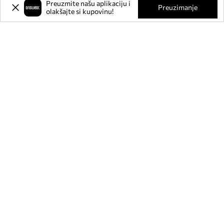
Preuzmite našu aplikaciju i
O NAMA
Preuzimanje
olakšajte si kupovinu!
INFORMACIJE
SLUŽBA ZA KORISNIKE
MOBILNA APLIKACIJA
PRATITE NAS NA: