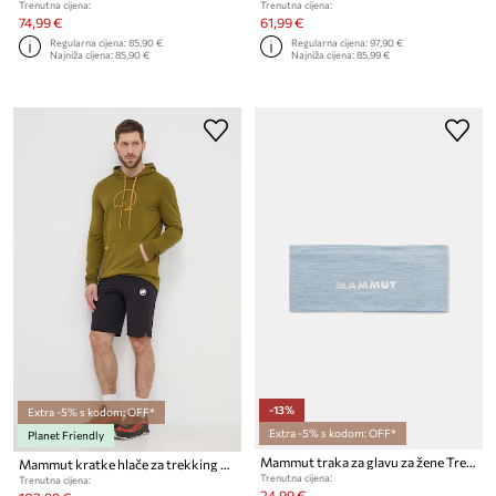
Trenutna cijena:
Trenutna cijena:
74,99 €
61,99 €
Regularna cijena:
85,90 €
Regularna cijena:
97,90 €
Najniža cijena:
85,90 €
Najniža cijena:
85,99 €
-13%
Extra -5% s kodom: OFF*
Extra -5% s kodom: OFF*
Planet Friendly
Mammut traka za glavu za žene Tree Wool
Mammut kratke hlače za trekking za muškarce
Trenutna cijena:
Trenutna cijena:
24,99 €