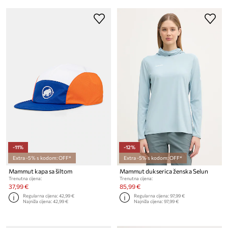
-11%
-12%
Extra -5% s kodom: OFF*
Extra -5% s kodom: OFF*
Mammut kapa sa šiltom
Mammut dukserica ženska Selun
Trenutna cijena:
Trenutna cijena:
37,99 €
85,99 €
Regularna cijena:
42,99 €
Regularna cijena:
97,99 €
Najniža cijena:
42,99 €
Najniža cijena:
97,99 €