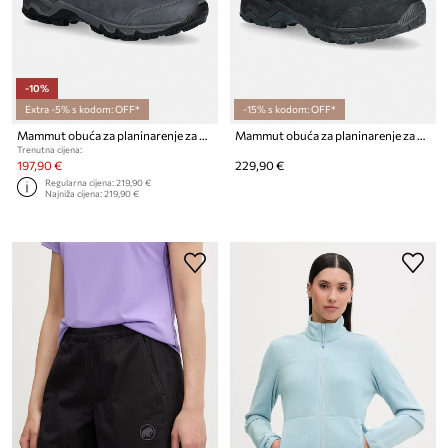
-10%
Extra -5% s kodom: OFF*
-15% s kodom: OFF*
Mammut obuća za planinarenje za muškarce Mercury IV Mid GTX
Mammut obuća za planinarenje za muškarce Mercury IV Mid GTX
Trenutna cijena:
197,90 €
229,90 €
Regularna cijena:
219,90 €
Najniža cijena:
219,90 €