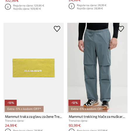
102,99 €
Regularna cijena:
28,99 €
Regularna cijena:
129,90 €
Najniža cijena:
28,99 €
Najniža cijena:
109,90 €
-13%
-12%
Extra -5% s kodom: OFF*
Extra -5% s kodom: OFF*
Mammut traka za glavu za žene Tree Wool
Mammut trekking hlače za muškarce Crag
Trenutna cijena:
Trenutna cijena:
24,99 €
93,99 €
Regularna cijena:
28,99 €
Regularna cijena:
107,99 €