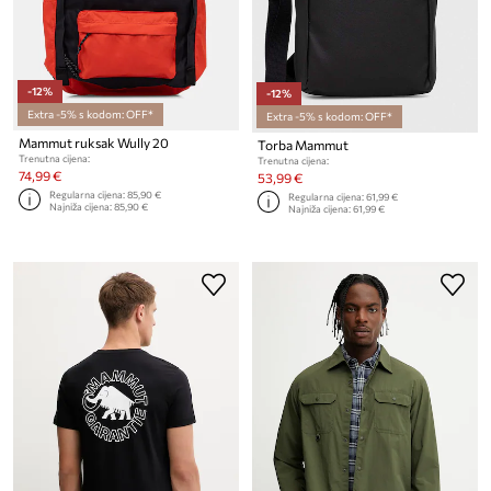
-12%
-12%
Extra -5% s kodom: OFF*
Extra -5% s kodom: OFF*
Mammut ruksak Wully 20
Torba Mammut
Trenutna cijena:
Trenutna cijena:
74,99 €
53,99 €
Regularna cijena:
85,90 €
Regularna cijena:
61,99 €
Najniža cijena:
85,90 €
Najniža cijena:
61,99 €