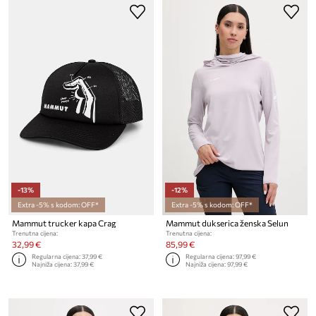
-13%
-12%
Extra -5% s kodom: OFF*
Extra -5% s kodom: OFF*
Mammut trucker kapa Crag
Mammut dukserica ženska Selun
Trenutna cijena:
Trenutna cijena:
32,99 €
85,99 €
Regularna cijena:
37,99 €
Regularna cijena:
97,99 €
Najniža cijena:
37,99 €
Najniža cijena:
97,99 €