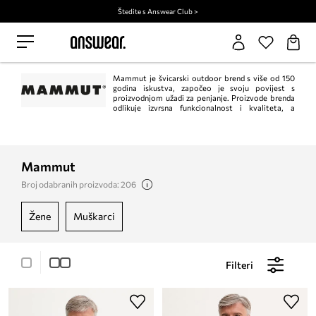
Štedite s Answear Club >
Mammut je švicarski outdoor brend s više od 150
godina iskustva, započeo je svoju povijest s
proizvodnjom užadi za penjanje. Proizvode brenda
odlikuje izvrsna funkcionalnost i kvaliteta, a
karakteristične narančaste i plave boje poznate su mnogim entuzijastima.
Posljednje godine donijele su evoluciju brenda, koji je svojoj kolekciji dodao
proizvode dizajnirane za urbane uvjete. Pokazujući da Mammut pripada i
planinama i gradovima.
Mammut
Broj odabranih proizvoda: 206
žene
muškarci
Filteri