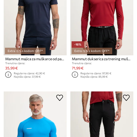
-16%
Extra -5% s kodom: OFF*
Extra -5% s kodom: OFF*
Mammut majica za muškarce od pamuka Core
Mammut dukserica za trening muška Selun
Trenutna cijena:
Trenutna cijena:
35,99 €
71,99 €
Regularna cijena:
42,90 €
Regularna cijena:
97,90 €
Najniža cijena:
37,99 €
Najniža cijena:
85,99 €