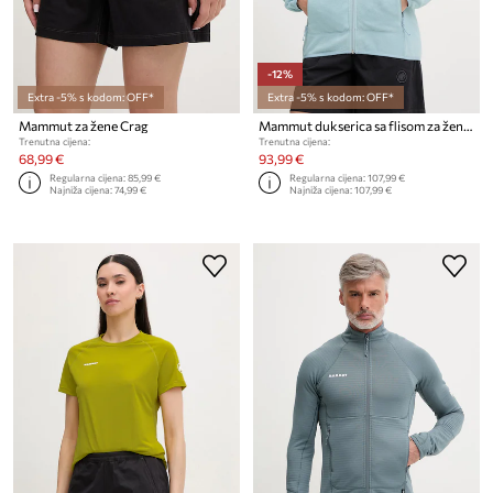
-12%
Extra -5% s kodom: OFF*
Extra -5% s kodom: OFF*
Mammut za žene Crag
Mammut dukserica sa flisom za žene Innominata Light
Trenutna cijena:
Trenutna cijena:
68,99 €
93,99 €
Regularna cijena:
85,99 €
Regularna cijena:
107,99 €
Najniža cijena:
74,99 €
Najniža cijena:
107,99 €