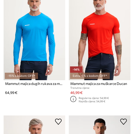
-14%
-15% s kodom: OFF*
Extra -5% s kodom: OFF*
Mammut majica dugih rukava za muškarce Ducan
Mammut majica za muškarce Ducan
Trenutna cijena:
64,99 €
46,99 €
Regularna cijena:
54,99 €
Najniža cijena:
54,99 €