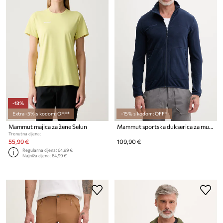
-13%
Extra -5% s kodom: OFF*
-15% s kodom: OFF*
Mammut majica za žene Selun
Mammut sportska dukserica za muškarce s flisom Innominata Light
Trenutna cijena:
55,99 €
109,90 €
Regularna cijena:
64,99 €
Najniža cijena:
64,99 €