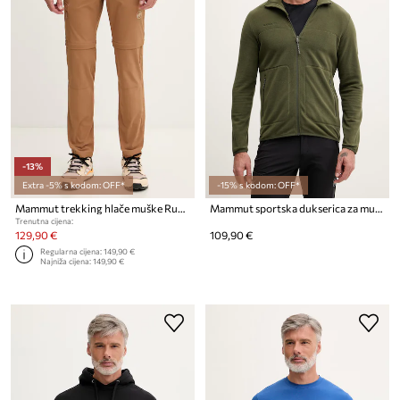
-13%
Extra -5% s kodom: OFF*
-15% s kodom: OFF*
Mammut trekking hlače muške Runbold IV
Mammut sportska dukserica za muškarce s flisom Innominata Light
Trenutna cijena:
129,90 €
109,90 €
Regularna cijena:
149,90 €
Najniža cijena:
149,90 €