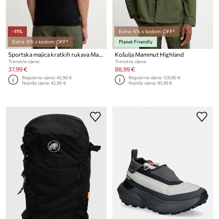
-11%
Extra -5% s kodom: OFF*
Extra -5% s kodom: OFF*
Planet Friendly
Sportska majica kratkih rukava Mammut
Košulja Mammut Highland
Trenutna cijena:
Trenutna cijena:
37,99 €
88,99 €
Regularna cijena:
42,90 €
Regularna cijena:
129,90 €
Najniža cijena:
42,90 €
Najniža cijena:
93,99 €