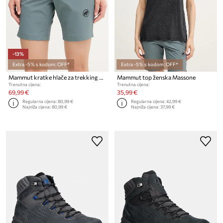
-13%
Extra -5% s kodom: OFF*
Extra -5% s kodom: OFF*
Mammut kratke hlače za trekking za žene Hiking V
Mammut top ženska Massone
Trenutna cijena:
Trenutna cijena:
69,99 €
35,99 €
Regularna cijena:
80,99 €
Regularna cijena:
42,99 €
Najniža cijena:
80,99 €
Najniža cijena:
37,99 €