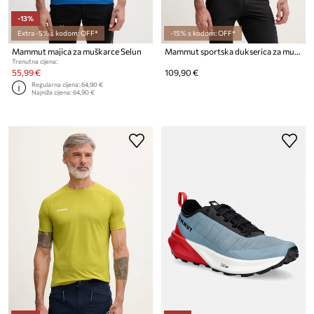
-13%
Extra -5% s kodom: OFF*
-15% s kodom: OFF*
Mammut majica za muškarce Selun
Mammut sportska dukserica za muškarce s flisom Innominata Light
Trenutna cijena:
55,99 €
109,90 €
Regularna cijena:
64,90 €
Najniža cijena:
64,90 €