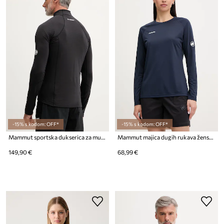
-15% s kodom: OFF*
-15% s kodom: OFF*
Mammut sportska dukserica za muškarce Taiss
Mammut majica dugih rukava ženska Ducan
149,90 €
68,99 €