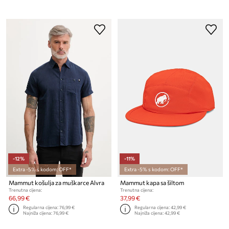
-12%
-11%
Extra -5% s kodom: OFF*
Extra -5% s kodom: OFF*
Mammut košulja za muškarce Alvra
Mammut kapa sa šiltom
Trenutna cijena:
Trenutna cijena:
66,99 €
37,99 €
Regularna cijena:
76,99 €
Regularna cijena:
42,99 €
Najniža cijena:
76,99 €
Najniža cijena:
42,99 €