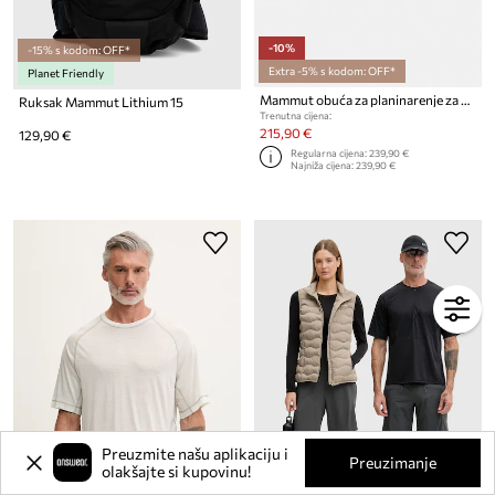
-10%
-15% s kodom: OFF*
Extra -5% s kodom: OFF*
Planet Friendly
Mammut obuća za planinarenje za muškarce Hiking Patrol x Mammut Aenergy Ultra Low
Ruksak Mammut Lithium 15
Trenutna cijena:
215,90 €
129,90 €
Regularna cijena:
239,90 €
Najniža cijena:
239,90 €
Preuzmite našu aplikaciju i
Preuzimanje
olakšajte si kupovinu!