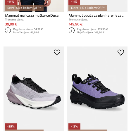
-14%
-11%
Extra -5% s kodom: OFF*
Extra -5% s kodom: OFF*
Mammut majica za muškarce Ducan
Mammut obuća za planinarenje za muškarce Aenergy Trail All Mountain Low
Trenutna cijena:
Trenutna cijena:
39,99 €
149,90 €
Regularna cijena:
54,99 €
Regularna cijena:
169,90 €
Najniža cijena:
46,99 €
Najniža cijena:
169,90 €
-35%
-13%