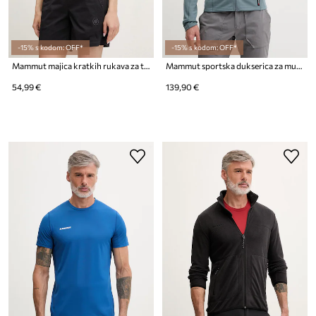
-15% s kodom: OFF*
-15% s kodom: OFF*
Mammut majica kratkih rukava za trekking za žene Ducan
Mammut sportska dukserica za muškarce Taiss
54,99 €
139,90 €