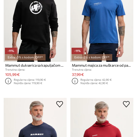
-11%
-11%
Extra -5% s kodom: OFF*
Extra -5% s kodom: OFF*
Mammut dukserica sa kapuljačom za muškarce od pamuka
Mammut majica za muškarce od pamuka
Trenutna cijena:
Trenutna cijena:
105,99 €
37,99 €
Regularna cijena:
119,90 €
Regularna cijena:
42,90 €
Najniža cijena:
119,90 €
Najniža cijena:
42,90 €