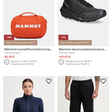
-14%
-11%
Extra -5% s kodom: OFF*
Extra -5% s kodom: OFF*
Mammut kozmetička torbica Cargo Essentials Kit
Mammut obuća za planinarenje za muškarce Aenergy Trail All Mountain Low
Trenutna cijena:
Trenutna cijena:
46,99 €
149,90 €
Regularna cijena:
54,99 €
Regularna cijena:
169,90 €
Najniža cijena:
54,99 €
Najniža cijena:
169,90 €