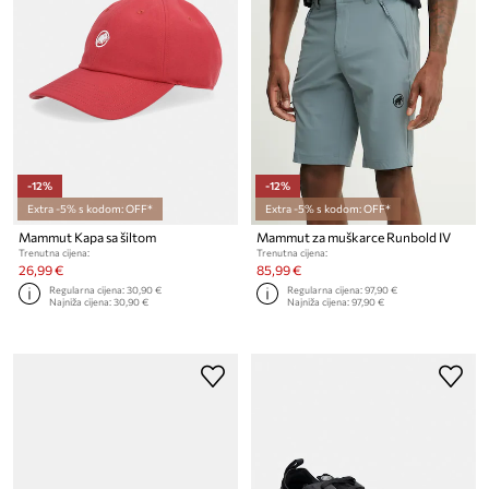
-12%
-12%
Extra -5% s kodom: OFF*
Extra -5% s kodom: OFF*
Mammut Kapa sa šiltom
Mammut za muškarce Runbold IV
Trenutna cijena:
Trenutna cijena:
26,99 €
85,99 €
Regularna cijena:
30,90 €
Regularna cijena:
97,90 €
Najniža cijena:
30,90 €
Najniža cijena:
97,90 €