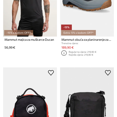
-13%
-15% s kodom: OFF*
Extra -5% s kodom: OFF*
Mammut majica za muškarce Ducan
Mammut obuća za planinarenje za muškarce Ducan III Low GTX
Trenutna cijena:
56,99 €
189,90 €
Regularna cijena:
219,90 €
Najniža cijena:
219,90 €