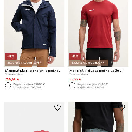
-13%
-13%
Extra -5% s kodom: OFF*
Extra -5% s kodom: OFF*
Mammut planinarska jakna muška Treeline
Mammut majica za muškarce Selun
Trenutna cijena:
Trenutna cijena:
259,90 €
55,99 €
Regularna cijena:
299,90 €
Regularna cijena:
64,90 €
Najniža cijena:
299,90 €
Najniža cijena:
64,90 €