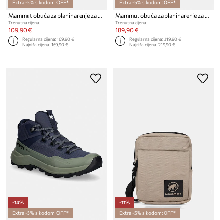
Extra -5% s kodom: OFF*
Extra -5% s kodom: OFF*
Mammut obuća za planinarenje za žene Aenergy Trail All Mountain Low
Mammut obuća za planinarenje za žene Ducan III Low GTX
Trenutna cijena:
Trenutna cijena:
109,90 €
189,90 €
Regularna cijena:
169,90 €
Regularna cijena:
219,90 €
Najniža cijena:
169,90 €
Najniža cijena:
219,90 €
-14%
-11%
Extra -5% s kodom: OFF*
Extra -5% s kodom: OFF*