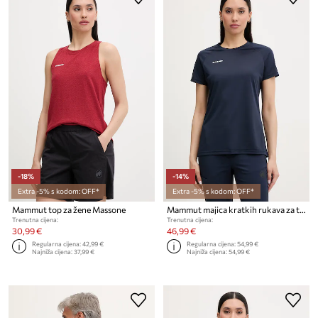
-18%
-14%
Extra -5% s kodom: OFF*
Extra -5% s kodom: OFF*
Mammut top za žene Massone
Mammut majica kratkih rukava za trekking za žene Ducan
Trenutna cijena:
Trenutna cijena:
30,99 €
46,99 €
Regularna cijena:
42,99 €
Regularna cijena:
54,99 €
Najniža cijena:
37,99 €
Najniža cijena:
54,99 €