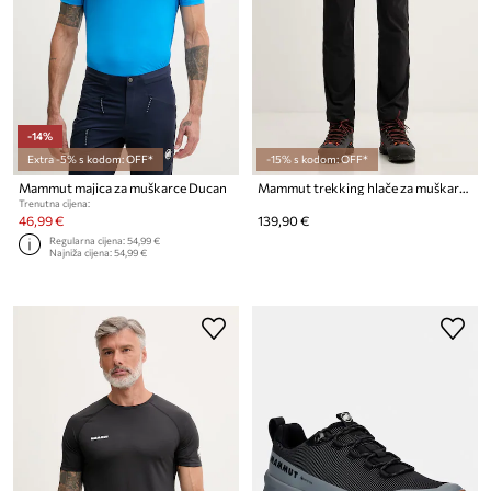
-14%
Extra -5% s kodom: OFF*
-15% s kodom: OFF*
Mammut majica za muškarce Ducan
Mammut trekking hlače za muškarce Runbold IV
Trenutna cijena:
46,99 €
139,90 €
Regularna cijena:
54,99 €
Najniža cijena:
54,99 €