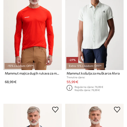
-27%
-15% s kodom: OFF*
Extra -5% s kodom: OFF*
Mammut majica dugih rukava za muškarce Ducan
Mammut košulja za muškarce Alvra
Trenutna cijena:
68,99 €
55,99 €
Regularna cijena:
76,99 €
Najniža cijena:
76,99 €