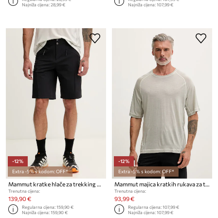
Najniža cijena:
28,99 €
Najniža cijena:
107,99 €
-12%
-12%
Extra -5% s kodom: OFF*
Extra -5% s kodom: OFF*
Mammut kratke hlače za trekking Hiking patrol x mammut
Mammut majica kratkih rukava za trekking s vunom Hiking patrol x mammut
Trenutna cijena:
Trenutna cijena:
139,90 €
93,99 €
Regularna cijena:
159,90 €
Regularna cijena:
107,99 €
Najniža cijena:
159,90 €
Najniža cijena:
107,99 €