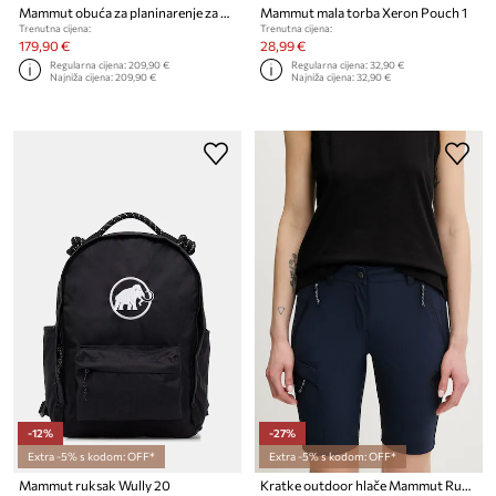
Mammut obuća za planinarenje za muškarce Sertig III Mid GTX
Mammut mala torba Xeron Pouch 1
Trenutna cijena:
Trenutna cijena:
179,90 €
28,99 €
Regularna cijena:
209,90 €
Regularna cijena:
32,90 €
Najniža cijena:
209,90 €
Najniža cijena:
32,90 €
-12%
-27%
Extra -5% s kodom: OFF*
Extra -5% s kodom: OFF*
Mammut ruksak Wully 20
Kratke outdoor hlače Mammut Runbold IV