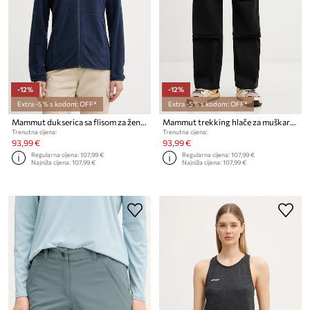
-12%
-12%
Extra -5% s kodom: OFF*
Extra -5% s kodom: OFF*
Mammut dukserica sa flisom za žene Innominata Light
Mammut trekking hlače za muškarce Crag
Trenutna cijena:
Trenutna cijena:
93,99 €
93,99 €
Regularna cijena:
107,99 €
Regularna cijena:
107,99 €
Najniža cijena:
107,99 €
Najniža cijena:
107,99 €